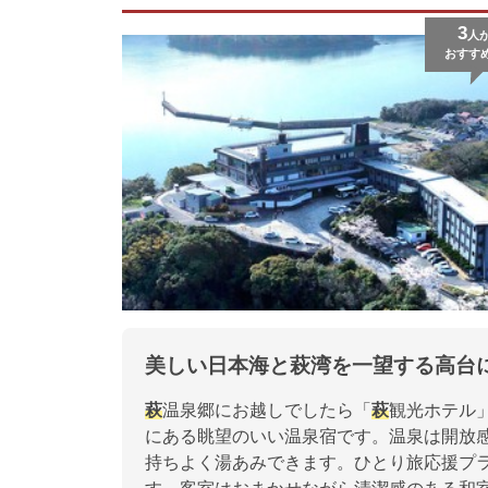
3
人
おすす
美しい日本海と萩湾を一望する高台
萩
温泉郷にお越しでしたら「
萩
観光ホテル
にある眺望のいい温泉宿です。温泉は開放
持ちよく湯あみできます。ひとり旅応援プ