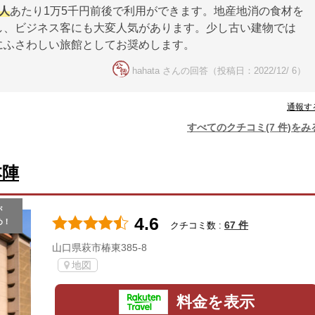
1人
あたり1万5千円前後で利用ができます。地産地消の食材を
し、ビジネス客にも大変人気があります。少し古い建物では
にふさわしい旅館としてお奨めします。
hahata さんの回答（投稿日：2022/12/ 6）
通報す
すべてのクチコミ(7 件)をみ
本陣
が
4.6
め！
67 件
クチコミ数 :
山口県萩市椿東385-8
地図
料金を表示