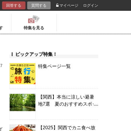
回答する
質問する
マイページ
ログイン
す
特集を見る
ピックアップ特集！
27
特集ページ一覧
【関西】本当に涼しい避暑
地7選 夏のおすすめスポッ
ト＆温泉宿
【2025】関西でカニ食べ放
ば