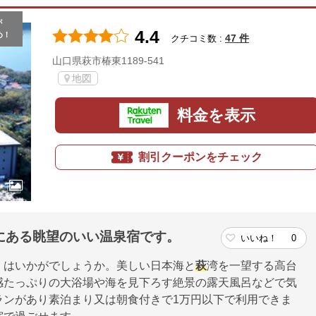
が
4.4
め！
47 件
クチコミ数 :
山口県萩市椿東1189-541
地図
料金を表示
割引クーポンをチェック
にある眺望のいい温泉宿です。
いいね！
0
」はいかがでしょうか。美しい日本海と
萩
湾を一望する高台
感たっぷりの大浴場や海を見下ろす絶景の露天風呂などで気
ランがあり素泊まり又は朝食付きで1万円以下で利用できま