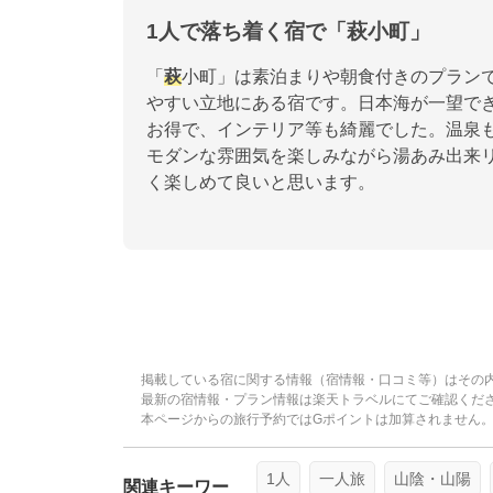
1人で落ち着く宿で「萩小町」
「
萩
小町」は素泊まりや朝食付きのプラン
やすい立地にある宿です。日本海が一望でき
お得で、インテリア等も綺麗でした。温泉
モダンな雰囲気を楽しみながら湯あみ出来
く楽しめて良いと思います。
掲載している宿に関する情報（宿情報・口コミ等）はその
最新の宿情報・プラン情報は楽天トラベルにてご確認くだ
本ページからの旅行予約ではGポイントは加算されません
1人
一人旅
山陰・山陽
関連キーワー