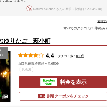
室で過ごせます。
Natural Science さんの回答（投稿日：2024/6/10）
通報す
すべてのクチコミ(3 件)をみ
のゆりかご 萩小町
が
4.4
め！
51 件
クチコミ数 :
山口県萩市椿東越ヶ浜6509
地図
料金を表示
割引クーポンをチェック