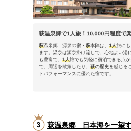
萩温泉郷で1人旅！10,000円程度
萩
温泉郷 源泉の宿・
萩
本陣は、
1人
旅にも
ます。温泉は源泉掛け流しで、心地よい湯
も豊富で、
1人
旅でも気軽に宿泊できる点が
で、周辺を散策したり、
萩
の歴史を感じること
トパフォーマンスに優れた宿です。
萩温泉郷 日本海を一望