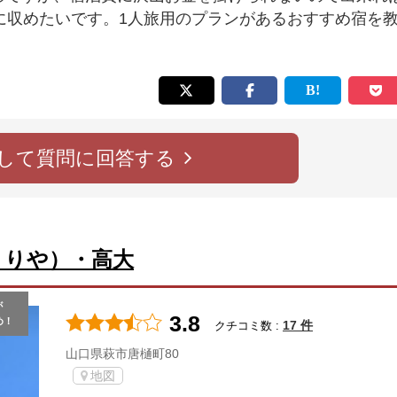
円以下に収めたいです。1人旅用のプランがあるおすすめ宿を
して質問に回答する
くりや）・高大
が
3.8
め！
17 件
クチコミ数 :
山口県萩市唐樋町80
地図