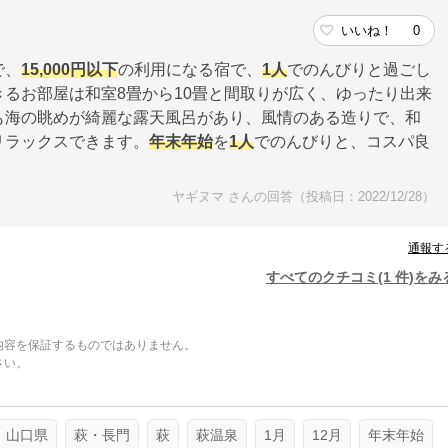
いいね！
0
で、
15,000円以下
の利用になる宿で、
1人
でのんびりと過ごし
るお部屋は和室8畳から10畳と間取りが広く、ゆったり出来
も海の眺めが綺麗な露天風呂があり、風情のある造りで、和
リラックスできます。
年末年始
を
1人
でのんびりと、コスパ良
ヤギヌマ さんの回答（投稿日：2022/12/28）
通報す
すべてのクチコミ(1 件)をみ
内容を保証するものではありません。
さい。
。
山口県
萩・長門
萩
萩温泉
1月
12月
年末年始