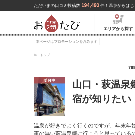
194,490
ただいまの口コミ投稿数
件！温泉からはじ
エリアから探す
本ページはプロモーションを含みます
トップ
79
受付中
山口・萩温泉
宿が知りたい
温泉が好きでよく行くのですが、年末年
事の無い萩温泉郷に行こうと思っている