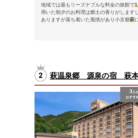
地域では最もリーズナブルな料金の旅館で
用いた朝夕のお料理は郷土の香りがします
ありますが落ち着いた風情があり小京都
萩
萩温泉郷 源泉の宿 萩
3
人
おすす