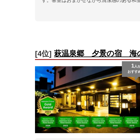
す。客室はおまかせながら清潔感のある和
萩温泉郷 夕景の宿 海
[4位]
1
人
おすす