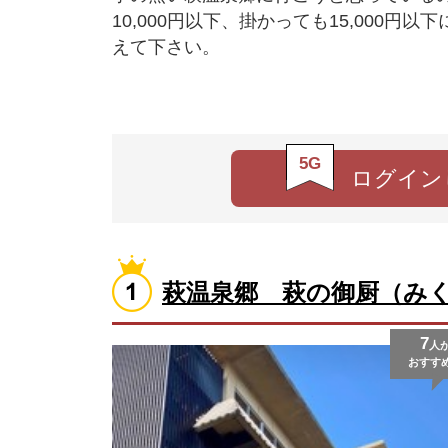
10,000円以下、掛かっても15,000
えて下さい。
5G
ログイン
萩温泉郷 萩の御厨（み
7
人
おすす