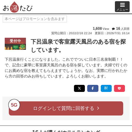
メニュー
本ページはプロモーションを含みます
1,608
16
View
人回答
質問公開日：2022/2/18 22:24
更新日：2026/7/31 16:14
下呂温泉で客室露天風呂のある宿を探
受付中
しています。
下呂温泉行くことになりました。これででついに日本三名泉制覇！！
で、記念に豪華に客室露天風呂のある宿を探しています。夫婦で行くの
にお薦めな宿を教えてもらえますでしょうか。なお、実際に行かれたか
ら方の回答のみお待ちしています。よろしくお願いします。
5G
ログインして質問に回答する