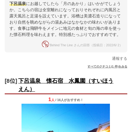
下呂温泉
にお越しでしたら「月のあかり」はいかがでしょう
か。こちらの宿は全室離れになっておりそれぞれに内風呂と
露天風呂と足湯を設えています。浴槽は美濃石造りになって
おり自然を眺めながらの湯あみはなかなかの味わいがありま
す。食事は飛騨牛をメインに地元の食材と旬の海の幸を使っ
た懐石料理を味わえます。特別感たっぷりでおすすめです。
Behind The Line さんの回答（投稿日：2022/6/ 2）
通報する
すべてのクチコミ(1 件)をみる
[8位]
下呂温泉 懐石宿 水鳳園（すいほう
えん）
1
人
/ 16人
が
おすすめ！