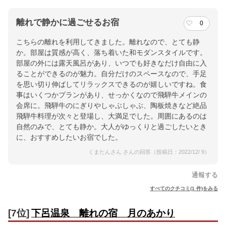
離れで静かに過ごせるお宿
0
こちらの離れを利用してきました。離れなので、とても静
か。部屋は質感が高く、落ち着いた和モダンスタイルです。
部屋の外には露天風呂があり、いつでも好きなだけ自由に入
ることができるのが魅力。自分だけのスペースなので、手足
を思い切り伸ばしてリラックスできるのが嬉しいですね。食
事はいくつかプランがあり、せっかくなので飛騨牛メインの
会席に。飛騨牛のにぎりやしゃぶしゃぶ、陶板焼きなど絶品
飛騨牛料理が次々と登場し、大満足でした。周囲にあるのは
自然のみで、とても静か。大人がゆっくりと過ごしたいとき
に、おすすめしたいお宿でした。
くまたんさん さんの回答（投稿日：2022/12/ 9）
通報する
すべてのクチコミ(1 件)をみる
[7位]
下呂温泉 離れの宿 月のあかり