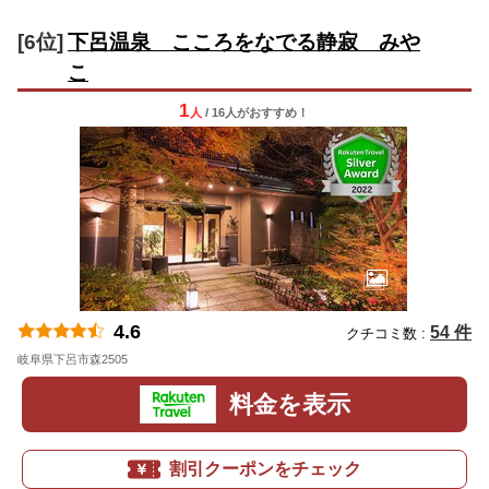
[6位]
下呂温泉 こころをなでる静寂 みや
こ
1
人
/ 16人
が
おすすめ！
4.6
54 件
クチコミ数 :
岐阜県下呂市森2505
地図
料金を表示
割引クーポンをチェック