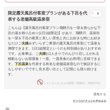
限定露天風呂付客室プランがある下呂を代
0
表する老舗高級温泉宿
こちらは【露天風呂付客室プラン飛騨川を一望＆滑らかな下
呂の湯を独り占め☆[1日1組限定]】があり、飛騨川、温泉街
を一望＆下呂の夜景と美しい景色と共にお好きな時にお好き
なだけご
夫婦
みずいらずご希望の露天風呂付客室にて温泉を
満喫できます。1日1組限定というのも特別感がありおすすめ
です。お食事は、ご
夫婦
お2人きりでのんびり召し上がれる
移動もないお部屋食！一皿、一皿美食のお料理に舌鼓できま
す。
下呂温泉
を代表する有名な老舗温泉宿なので旅話するに
もしやすいでですし良き思い出として記憶にも残り続けま
す。
シャンちゃん さんの回答（投稿日：2026/7/31）
通報する
すべてのクチコミ(4 件)をみる