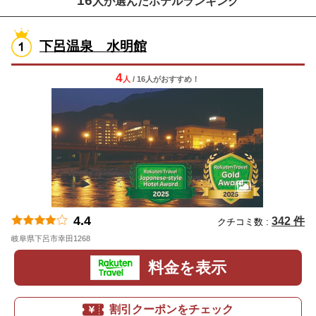
16
人が選んだホテルランキング
下呂温泉 水明館
4
人
/ 16人
が
おすすめ！
4.4
342 件
クチコミ数 :
岐阜県下呂市幸田1268
地図
料金を表示
割引クーポンをチェック