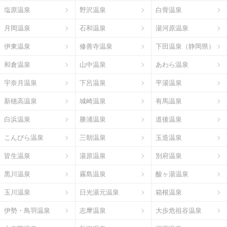
塩原温泉
野沢温泉
白骨温泉
月岡温泉
石和温泉
湯河原温泉
伊東温泉
修善寺温泉
下田温泉（静岡県）
和倉温泉
山中温泉
あわら温泉
宇奈月温泉
下呂温泉
平湯温泉
新穂高温泉
城崎温泉
有馬温泉
白浜温泉
勝浦温泉
道後温泉
こんぴら温泉
三朝温泉
玉造温泉
皆生温泉
湯原温泉
別府温泉
黒川温泉
霧島温泉
酸ヶ湯温泉
玉川温泉
日光湯元温泉
箱根温泉
伊勢・鳥羽温泉
志摩温泉
大歩危祖谷温泉