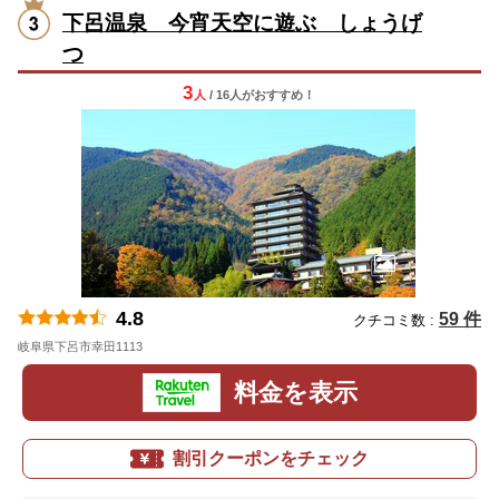
下呂温泉 今宵天空に遊ぶ しょうげ
つ
3
人
/ 16人
が
おすすめ！
4.8
59 件
クチコミ数 :
岐阜県下呂市幸田1113
地図
料金を表示
割引クーポンをチェック