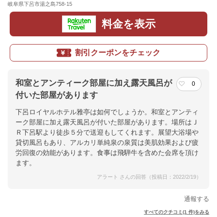
岐阜県下呂市湯之島758-15
地図
料金を表示
割引クーポンをチェック
和室とアンティーク部屋に加え露天風呂が
0
付いた部屋があります
下呂ロイヤルホテル雅亭は如何でしょうか。和室とアンティ
ーク部屋に加え露天風呂が付いた部屋があります。場所はＪ
Ｒ下呂駅より徒歩５分で送迎もしてくれます。展望大浴場や
貸切風呂もあり、アルカリ単純泉の泉質は美肌効果および疲
労回復の効能があります。食事は飛騨牛を含めた会席を頂け
ます。
アラート さんの回答（投稿日：2022/2/19）
通報する
すべてのクチコミ(1 件)をみる