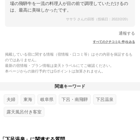
場の飛騨牛を一流の料理人が目の前で調理していただけるの
は、最高に美味しかったです。
ササラ さんの回答（投稿日：2022/2/20）
通報する
すべてのクチコミ(1 件)をみる
掲載している宿に関する情報（宿情報・口コミ等）はその内容を保証するも
のではありません。
最新の宿情報・プラン情報は楽天トラベルにてご確認ください。
本ページからの旅行予約ではGポイントは加算されません。
関連キーワード
夫婦
東海
岐阜県
下呂・南飛騨
下呂温泉
露天風呂付き客室
「下呂温泉」に関連する質問