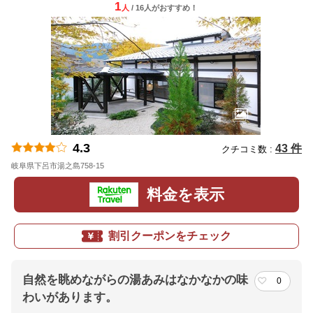
1
人
/ 16人
が
おすすめ！
4.3
43 件
クチコミ数 :
岐阜県下呂市湯之島758-15
地図
料金を表示
割引クーポンをチェック
自然を眺めながらの湯あみはなかなかの味
0
わいがあります。