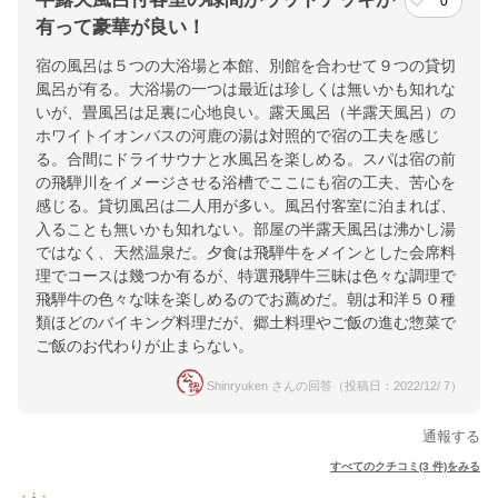
0
有って豪華が良い！
宿の風呂は５つの大浴場と本館、別館を合わせて９つの貸切
風呂が有る。大浴場の一つは最近は珍しくは無いかも知れな
いが、畳風呂は足裏に心地良い。露天風呂（半露天風呂）の
ホワイトイオンバスの河鹿の湯は対照的で宿の工夫を感じ
る。合間にドライサウナと水風呂を楽しめる。スパは宿の前
の飛騨川をイメージさせる浴槽でここにも宿の工夫、苦心を
感じる。貸切風呂は二人用が多い。風呂付客室に泊まれば、
入ることも無いかも知れない。部屋の半露天風呂は沸かし湯
ではなく、天然温泉だ。夕食は飛騨牛をメインとした会席料
理でコースは幾つか有るが、特選飛騨牛三昧は色々な調理で
飛騨牛の色々な味を楽しめるのでお薦めだ。朝は和洋５０種
類ほどのバイキング料理だが、郷土料理やご飯の進む惣菜で
ご飯のお代わりが止まらない。
Shinryuken さんの回答（投稿日：2022/12/ 7）
通報する
すべてのクチコミ(3 件)をみる