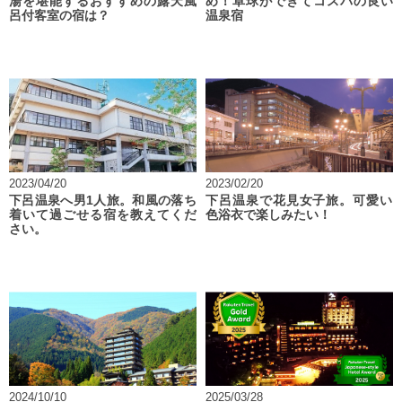
湯を堪能するおすすめの露天風
め！卓球ができてコスパの良い
呂付客室の宿は？
温泉宿
2023/04/20
2023/02/20
下呂温泉へ男1人旅。和風の落ち
下呂温泉で花見女子旅。可愛い
着いて過ごせる宿を教えてくだ
色浴衣で楽しみたい！
さい。
2024/10/10
2025/03/28