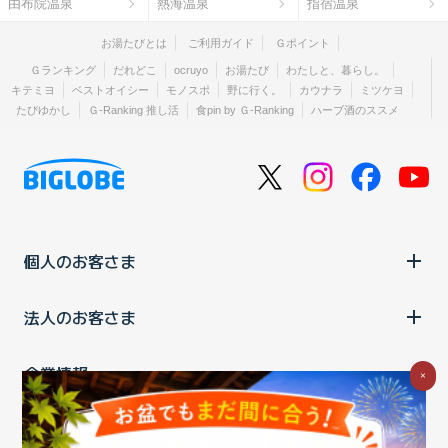
由布院温泉
熱海温泉
指宿温泉
お湯たびとは
ご利用ガイド
Ｇポイント
Ｇランキング
だれどこ
ocruyo
お湯たび
わたしと、暮らし。
キテミヨ
ベストオイシー
モノスポ
野に行く。
カウナラ
ミツケヨ
たびゆかし
Ｇ-Ranking 推し活
食pin by Ｇ-Ranking
ハーブ酒のススメ
個人のお客さま
法人のお客さま
企業情報
×
ご利用中の方