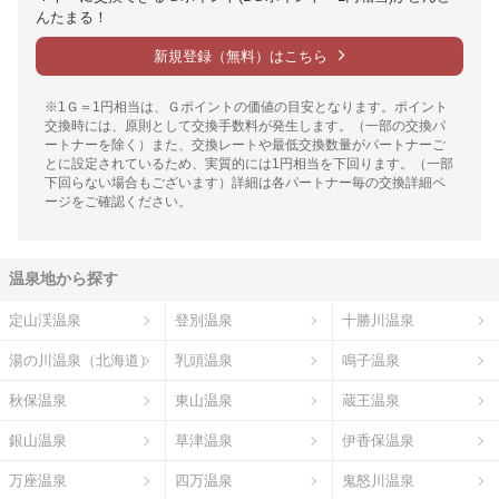
んたまる！
新規登録（無料）はこちら
※1Ｇ＝1円相当は、Ｇポイントの価値の目安となります。ポイント
交換時には、原則として交換手数料が発生します。（一部の交換パ
ートナーを除く）また、交換レートや最低交換数量がパートナーご
とに設定されているため、実質的には1円相当を下回ります。（一部
下回らない場合もございます）詳細は各パートナー毎の交換詳細ペ
ージをご確認ください。
温泉地から探す
定山渓温泉
登別温泉
十勝川温泉
湯の川温泉（北海道）
乳頭温泉
鳴子温泉
秋保温泉
東山温泉
蔵王温泉
銀山温泉
草津温泉
伊香保温泉
万座温泉
四万温泉
鬼怒川温泉