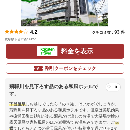
4.2
93 件
クチコミ数 :
岐阜県下呂市森1412-1
地図
料金を表示
割引クーポンをチェック
飛騨川を見下ろす品のある和風ホテルで
0
す。
下呂温泉
にお越しでしたら「紗々羅」はいかがでしょうか。
飛騨川を見下ろす品のある和風ホテルです。温泉は美肌効果
や疲労回復に効能がある源泉かけ流しのお湯で大浴場や檜の
露天風呂や家族風呂のほか岩盤浴でも湯あみできます。ご
夫
婦
でしたらふたつの露天風呂が付いた特別室で過ごせる2食