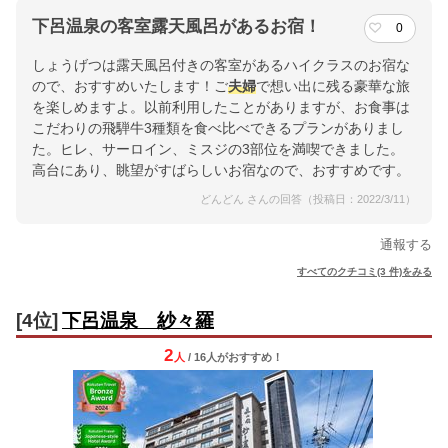
下呂温泉の客室露天風呂があるお宿！
0
しょうげつは露天風呂付きの客室があるハイクラスのお宿な
ので、おすすめいたします！ご
夫婦
で想い出に残る豪華な旅
を楽しめますよ。以前利用したことがありますが、お食事は
こだわりの飛騨牛3種類を食べ比べできるプランがありまし
た。ヒレ、サーロイン、ミスジの3部位を満喫できました。
高台にあり、眺望がすばらしいお宿なので、おすすめです。
どんどん さんの回答（投稿日：2022/3/11）
通報する
すべてのクチコミ(3 件)をみる
[4位]
下呂温泉 紗々羅
2
人
/ 16人
が
おすすめ！