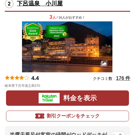
下呂温泉 小川屋
3
人
/ 16人
が
おすすめ！
4.4
176 件
クチコミ数 :
岐阜県下呂市湯之島570
地図
料金を表示
割引クーポンをチェック
半露天風呂付客室の碌間がウッドデッキが