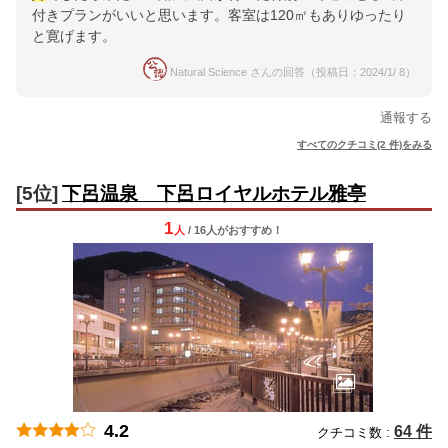
付きプランがいいと思います。客室は120㎡もありゆったり
と寛げます。
Natural Science さんの回答（投稿日：2024/1/ 8）
通報する
すべてのクチコミ(2 件)をみる
[5位]
下呂温泉 下呂ロイヤルホテル雅亭
1
人
/ 16人
が
おすすめ！
4.2
64 件
クチコミ数 :