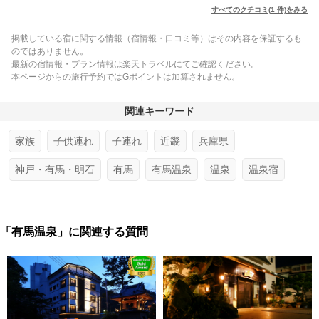
すべてのクチコミ(1 件)をみる
掲載している宿に関する情報（宿情報・口コミ等）はその内容を保証するも
のではありません。
最新の宿情報・プラン情報は楽天トラベルにてご確認ください。
本ページからの旅行予約ではGポイントは加算されません。
関連キーワード
家族
子供連れ
子連れ
近畿
兵庫県
神戸・有馬・明石
有馬
有馬温泉
温泉
温泉宿
「有馬温泉」に関連する質問