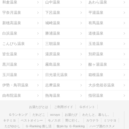
和倉温泉
山中温泉
あわら温泉
宇奈月温泉
下呂温泉
平湯温泉
新穂高温泉
城崎温泉
有馬温泉
白浜温泉
勝浦温泉
道後温泉
こんぴら温泉
三朝温泉
玉造温泉
皆生温泉
湯原温泉
別府温泉
黒川温泉
霧島温泉
酸ヶ湯温泉
玉川温泉
日光湯元温泉
箱根温泉
伊勢・鳥羽温泉
志摩温泉
大歩危祖谷温泉
由布院温泉
熱海温泉
指宿温泉
お湯たびとは
ご利用ガイド
Ｇポイント
Ｇランキング
だれどこ
ocruyo
お湯たび
わたしと、暮らし。
キテミヨ
ベストオイシー
モノスポ
野に行く。
カウナラ
ミツケヨ
たびゆかし
Ｇ-Ranking 推し活
食pin by Ｇ-Ranking
ハーブ酒のススメ