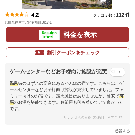
4.2
112 件
クチコミ数 :
兵庫県神戸市北区有馬町1617-1
地図
料金を表示
割引クーポンをチェック
ゲームセンターなどお子様向け施設が充実
0
温泉
街のはずれの高台にあるかんぽの宿です。こちらは、ゲ
ームセンターなどお子様向け施設が充実していました。ファ
ミリー向けのお宿です。露天風呂はありませんが、格安で
有
馬
のお湯を堪能できます。お部屋も落ち着いていて良かった
です。
ササラ さんの回答（投稿日：2021/4/12）
通報する