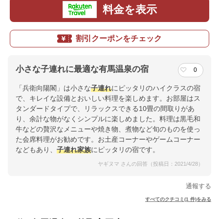
料金を表示
割引クーポンをチェック
小さな子連れに最適な有馬温泉の宿
0
「兵衛向陽閣」は小さな
子連れ
にピッタリのハイクラスの宿
で、キレイな設備とおいしい料理を楽しめます。お部屋はス
タンダードタイプで、リラックスできる10畳の間取りがあ
り、余計な物がなくシンプルに楽しめました。料理は黒毛和
牛などの贅沢なメニューや焼き物、煮物など旬のものを使っ
た会席料理がお勧めです。お土産コーナーやゲームコーナー
などもあり、
子連れ
家族
にピッタリの宿です。
ヤギヌマ さんの回答（投稿日：2021/4/28）
通報する
すべてのクチコミ(1 件)をみる