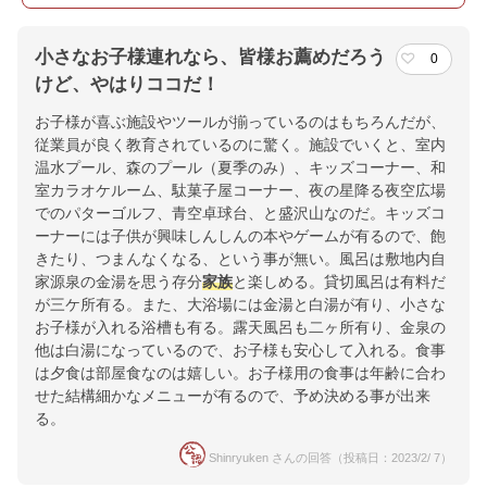
小さなお子様連れなら、皆様お薦めだろう
0
けど、やはりココだ！
お子様が喜ぶ施設やツールが揃っているのはもちろんだが、
従業員が良く教育されているのに驚く。施設でいくと、室内
温水プール、森のプール（夏季のみ）、キッズコーナー、和
室カラオケルーム、駄菓子屋コーナー、夜の星降る夜空広場
でのパターゴルフ、青空卓球台、と盛沢山なのだ。キッズコ
ーナーには子供が興味しんしんの本やゲームが有るので、飽
きたり、つまんなくなる、という事が無い。風呂は敷地内自
家源泉の金湯を思う存分
家族
と楽しめる。貸切風呂は有料だ
が三ケ所有る。また、大浴場には金湯と白湯が有り、小さな
お子様が入れる浴槽も有る。露天風呂も二ヶ所有り、金泉の
他は白湯になっているので、お子様も安心して入れる。食事
は夕食は部屋食なのは嬉しい。お子様用の食事は年齢に合わ
せた結構細かなメニューが有るので、予め決める事が出来
る。
Shinryuken さんの回答（投稿日：2023/2/ 7）