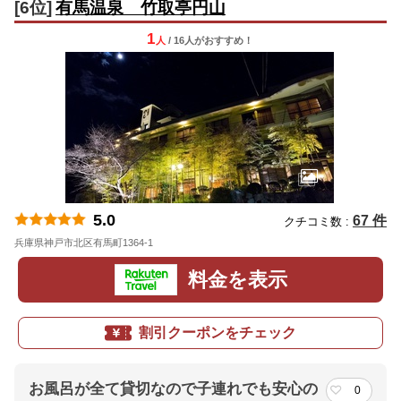
[6位]
有馬温泉 竹取亭円山
1
人
/ 16人
が
おすすめ！
5.0
67 件
クチコミ数 :
兵庫県神戸市北区有馬町1364-1
地図
料金を表示
割引クーポンをチェック
お風呂が全て貸切なので子連れでも安心の
0