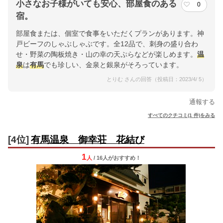
小さなお子様がいても安心、部屋食のある
0
宿。
部屋食または、個室で食事をいただくプランがあります。神
戸ビーフのしゃぶしゃぶです。全12品で、刺身の盛り合わ
せ・野菜の陶板焼き・山の幸の天ぷらなどが楽しめます。
温
泉
は
有馬
でも珍しい、金泉と銀泉がそろっています。
とりむ さんの回答（投稿日：2023/4/ 5）
通報する
すべてのクチコミ(1 件)をみる
[4位]
有馬温泉 御幸荘 花結び
1
人
/ 16人
が
おすすめ！