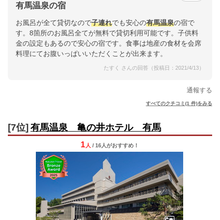
有馬温泉の宿
お風呂が全て貸切なので
子連れ
でも安心の
有馬
温泉
の宿で
す。8箇所のお風呂全てが無料で貸切利用可能です。子供料
金の設定もあるので安心の宿です。食事は地産の食材を会席
料理にてお腹いっぱいいただくことが出来ます。
たすく さんの回答（投稿日：2021/4/13）
通報する
すべてのクチコミ(1 件)をみる
[7位]
有馬温泉 亀の井ホテル 有馬
1
人
/ 16人
が
おすすめ！