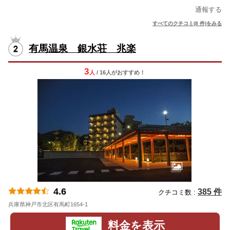
通報する
すべてのクチコミ(8 件)をみる
有馬温泉 銀水荘 兆楽
3
人
/ 16人
が
おすすめ！
4.6
385 件
クチコミ数 :
兵庫県神戸市北区有馬町1654-1
地図
料金を表示