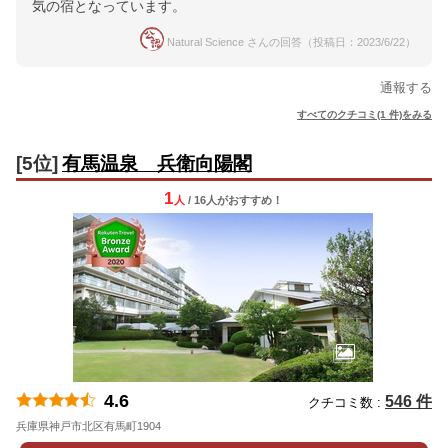
気の宿となっています。
Natural Science さんの回答（投稿日：2023/6/22）
通報する
すべてのクチコミ(1 件)をみる
[5位]
有馬温泉 兵衛向陽閣
1
人
/ 16人
が
おすすめ！
4.6
546 件
クチコミ数 :
兵庫県神戸市北区有馬町1904
地図