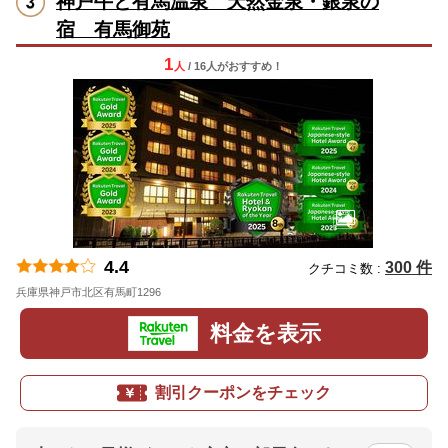
神戸牛と有馬温泉 天然金泉・銀泉の
宿 有馬御苑
1
人
/ 16人
が
おすすめ！
4.4
300 件
クチコミ数 :
兵庫県神戸市北区有馬町1296
地図
料金を表示
割引クーポンをチェック