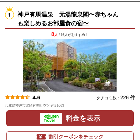
神戸有馬温泉 元湯龍泉閣〜赤ちゃん
も楽しめるお部屋食の宿〜
8
人
/ 16人
が
おすすめ！
4.6
226 件
クチコミ数 :
兵庫県神戸市北区有馬町ウツギ谷1663
地図
料金を表示
割引クーポンをチェック