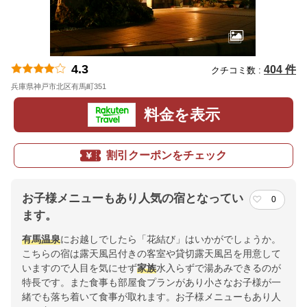
4.3
404 件
クチコミ数 :
兵庫県神戸市北区有馬町351
地図
料金を表示
割引クーポンをチェック
お子様メニューもあり人気の宿となってい
0
ます。
有馬
温泉
にお越しでしたら「花結び」はいかがでしょうか。
こちらの宿は露天風呂付きの客室や貸切露天風呂を用意して
いますので人目を気にせず
家族
水入らずで湯あみできるのが
特長です。また食事も部屋食プランがあり小さなお子様が一
緒でも落ち着いて食事が取れます。お子様メニューもあり人