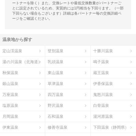
ートナーを除く）また、交換レートや最低交換数量がパートナーご
とに設定されているため、実質的には1円相当を下回ります。（一部
下回らない場合もございます）詳細は各パートナー毎の交換詳細ペ
ージをご確認ください。
温泉地から探す
定山渓温泉
登別温泉
十勝川温泉
湯の川温泉（北海道）
乳頭温泉
鳴子温泉
秋保温泉
東山温泉
蔵王温泉
銀山温泉
草津温泉
伊香保温泉
万座温泉
四万温泉
鬼怒川温泉
塩原温泉
野沢温泉
白骨温泉
月岡温泉
石和温泉
湯河原温泉
伊東温泉
修善寺温泉
下田温泉（静岡県）