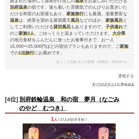
囲まれた場所にて源泉かけ流しの
温泉
をお楽しみいただける
別府
温泉
の宿です。落ち着いた雰囲気でのんびりお寛ぎいた
だける和室のお部屋もあり、
家族
旅行
にも最適。湯量豊富な
温泉
は、絶景を望める展望露天
風呂
などのほか、
家族
風呂
と
してご利用いただける
貸切風呂
もありますので、
子供連れ
で
のご
家族
3人
、ごゆっくりと温まっていただけます。
大分県
の地元食材をふんだんに使ったお食事付きで、お一人
15,000〜25,000円ほどの宿泊プランもありますので、ご
家族
での
1泊
旅行
にお薦めです。
ほっこり法師 さんの回答（投稿日：2021/4/ 3）
通報する
すべてのクチコミ(1 件)をみる
[4位]
別府鉄輪温泉 和の宿 夢月（なごみ
のやど むつき）
1
人
/ 17人
が
おすすめ！