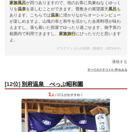
家族
風呂
が四つありますので、他のお客に気兼ねなくゆっく
りを
温泉
を楽しむことができます。畳敷きの展望露天
風呂
も
あります。こちらでは
温泉
に浸かりながらオーシャンビュー
が楽しめますよ。山塊の幸と和牛を活かした会席料理が味わ
えますし、落ち着いた部屋でゆったり過ごせます。御予算の
範囲内で利用できますし、
家族
旅行
にぴったりだと思います
よ。
グラスマン さんの回答（投稿日：2021/4/ 4）
通報する
すべてのクチコミ(1 件)をみる
[12位]
別府温泉 べっぷ昭和園
1
人
/ 17人
が
おすすめ！