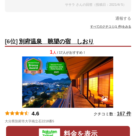
ササラ さんの回答（投稿日：2021/4/ 5）
通報する
すべてのクチコミ(1 件)をみる
[6位]
別府温泉 眺望の宿 しおり
1
人
/ 17人
が
おすすめ！
4.6
167 件
クチコミ数 :
大分県別府市大字南立石2218番5
地図
料金を表示