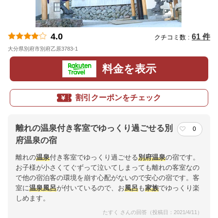
4.0
61 件
クチコミ数 :
大分県別府市別府乙原3783-1
地図
料金を表示
割引クーポンをチェック
離れの温泉付き客室でゆっくり過ごせる別
0
府温泉の宿
離れの
温泉
付き客室でゆっくり過ごせる
別府
温泉
の宿です。
お子様が小さくてぐずって泣いてしまっても離れの客室なの
で他の宿泊客の環境を崩す心配がないので安心の宿です。客
室に
温泉
風呂
が付いているので、お
風呂
も
家族
でゆっくり楽
しめます。
たすく さんの回答（投稿日：2021/4/11）