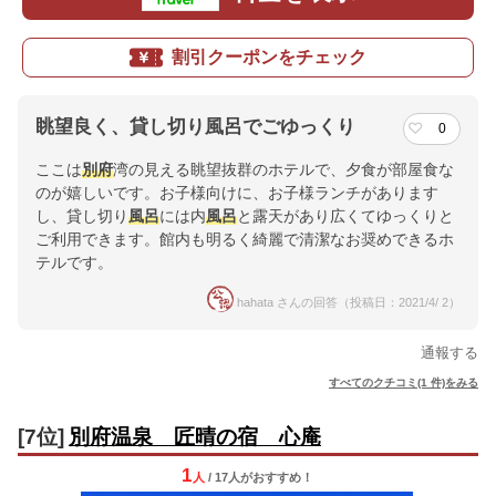
割引クーポンをチェック
眺望良く、貸し切り風呂でごゆっくり
0
ここは
別府
湾の見える眺望抜群のホテルで、夕食が部屋食な
のが嬉しいです。お子様向けに、お子様ランチがあります
し、貸し切り
風呂
には内
風呂
と露天があり広くてゆっくりと
ご利用できます。館内も明るく綺麗で清潔なお奨めできるホ
テルです。
hahata さんの回答（投稿日：2021/4/ 2）
通報する
すべてのクチコミ(1 件)をみる
[7位]
別府温泉 匠晴の宿 心庵
1
人
/ 17人
が
おすすめ！