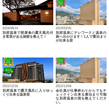
2024/08/14
2023/03/26
別府温泉で部屋食の露天風呂付
別府温泉にテレワークと温泉の
き客室がある旅館を教えて！
旅へ出かけます！1人で素泊まり
が出来る宿
2022/12/16
2022/12/04
別府温泉で露天風呂に入りゆっ
会社員が仕事終わりからでもチ
くり出来る温泉宿
ェックイン出来る素泊まり可能
な別府温泉の宿を教えてくださ
い。