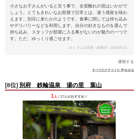
小さなお子さんがいると言う事で、全室離れの宿はいかがで
しょう。とてもきれいなお部屋で日常とは、違う感覚を味わ
えます。別荘に来たかのようです。食事に関しては持ち込み
やデリバリーなどを利用します。自分の好きなものを選んで
持ち込み、スタッフが部屋に入る事がないのが魅力の一つで
す。ただ、ゆっくり過ごせます。
ゆぅ さんの回答（投稿日：2021/4/12）
通報する
すべてのクチコミ(1 件)をみる
[8位]
別府 鉄輪温泉 湯の里 葉山
1
人
/ 17人
が
おすすめ！