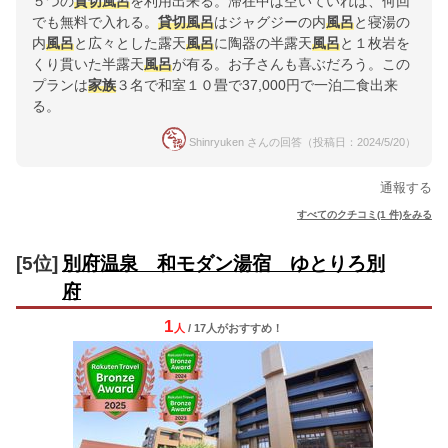
５つの
貸切風呂
を利用出来る。滞在中は空いていれば、何回
でも無料で入れる。
貸切風呂
はジャグジーの内
風呂
と寝湯の
内
風呂
と広々とした露天
風呂
に陶器の半露天
風呂
と１枚岩を
くり貫いた半露天
風呂
が有る。お子さんも喜ぶだろう。この
プランは
家族
３名で和室１０畳で37,000円で一泊二食出来
る。
Shinryuken さんの回答（投稿日：2024/5/20）
通報する
すべてのクチコミ(1 件)をみる
[5位]
別府温泉 和モダン湯宿 ゆとりろ別
府
1
人
/ 17人
が
おすすめ！