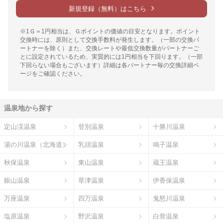
新規登録（無料）はこちら
※1Ｇ＝1円相当は、Ｇポイントの価値の目安となります。ポイント
交換時には、原則として交換手数料が発生します。（一部の交換パ
ートナーを除く）また、交換レートや最低交換数量がパートナーご
とに設定されているため、実質的には1円相当を下回ります。（一部
下回らない場合もございます）詳細は各パートナー毎の交換詳細ペ
ージをご確認ください。
温泉地から探す
定山渓温泉
登別温泉
十勝川温泉
湯の川温泉（北海道）
乳頭温泉
鳴子温泉
秋保温泉
東山温泉
蔵王温泉
銀山温泉
草津温泉
伊香保温泉
万座温泉
四万温泉
鬼怒川温泉
塩原温泉
野沢温泉
白骨温泉