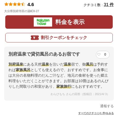
4.6
31 件
クチコミ数 :
大分県別府市田の湯町8-27
地図
料金を表示
割引クーポンをチェック
別府温泉で貸切風呂のあるお宿です
0
別府
温泉
にある天然
温泉
を注いだ
温泉
宿で、御
風呂
は予約す
れば
家族
風呂
としても使えるので、おすすめです。お食事に
は大分の名物料理のだんご汁など、地元の食材を使った郷土
料理をいただくことができます。お部屋は10畳はあるのんび
りした間取りの和室があり、
家族
旅行
にもおすすめです。
わらびもち さんの回答（投稿日：2021/4/ 3）
通報する
すべてのクチコミ(1 件)をみる