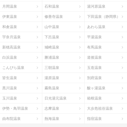
月岡温泉
石和温泉
湯河原温泉
伊東温泉
修善寺温泉
下田温泉（静岡県）
和倉温泉
山中温泉
あわら温泉
宇奈月温泉
下呂温泉
平湯温泉
新穂高温泉
城崎温泉
有馬温泉
白浜温泉
勝浦温泉
道後温泉
こんぴら温泉
三朝温泉
玉造温泉
皆生温泉
湯原温泉
別府温泉
黒川温泉
霧島温泉
酸ヶ湯温泉
玉川温泉
日光湯元温泉
箱根温泉
伊勢・鳥羽温泉
志摩温泉
大歩危祖谷温泉
由布院温泉
熱海温泉
指宿温泉