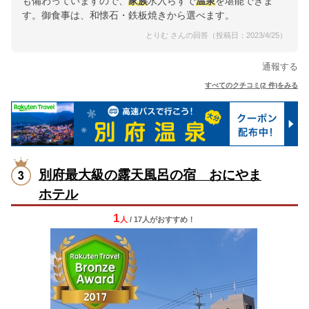
も備わっていますので、
家族
水入らずで
温泉
を堪能できま
す。御食事は、和懐石・鉄板焼きから選べます。
とりむ さんの回答（投稿日：2023/4/25）
通報する
すべてのクチコミ(2 件)をみる
別府最大級の露天風呂の宿 おにやま
ホテル
1
人
/ 17人
が
おすすめ！