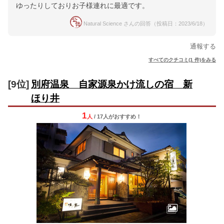
ゆったりしておりお子様連れに最適です。
Natural Science さんの回答（投稿日：2023/6/18）
通報する
すべてのクチコミ(1 件)をみる
[9位]
別府温泉 自家源泉かけ流しの宿 新
ほり井
1
人
/ 17人
が
おすすめ！