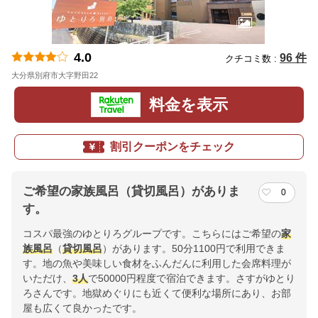
4.0
96 件
クチコミ数 :
大分県別府市大字野田22
地図
料金を表示
割引クーポンをチェック
ご希望の家族風呂（貸切風呂）がありま
0
す。
コスパ最強のゆとりろグループです。こちらにはご希望の
家
族
風呂
（
貸切風呂
）があります。50分1100円で利用できま
す。地の魚や美味しい食材をふんだんに利用した会席料理が
いただけ、
3人
で50000円程度で宿泊できます。さすがゆとり
ろさんです。地獄めぐりにも近くて便利な場所にあり、お部
屋も広くて良かったです。