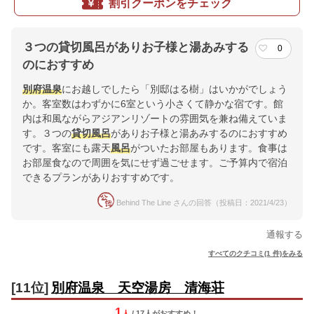
割引クーポンをチェック
３つの貸切風呂がありお子様と湯あみする
0
のにおすすめ
別府
温泉
にお越しでしたら「別邸はる樹」はいかがでしょう
か。客室数はわずかに6室という小さくて静かな宿です。館
内は和風ながらアジアンリゾートの雰囲気を兼ね備えていま
す。３つの
貸切風呂
がありお子様と湯あみするのにおすすめ
です。客室にも露天
風呂
がついたお部屋もあります。食事は
お部屋食なので周囲を気にせず過ごせます。ご予算内で宿泊
できるプランがありおすすめです。
Behind The Line さんの回答（投稿日：2021/4/23）
通報する
すべてのクチコミ(1 件)をみる
[11位]
別府温泉 天空湯房 清海荘
1
人
/ 17人
が
おすすめ！