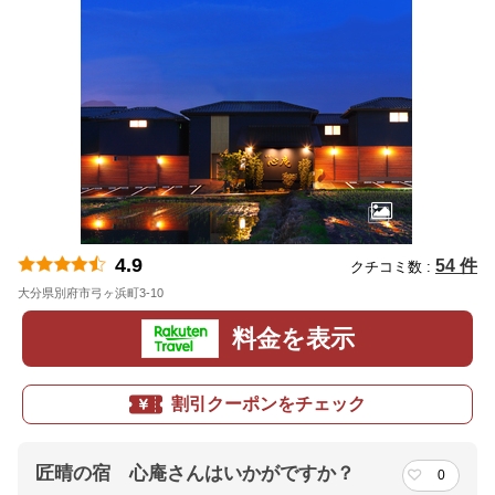
4.9
54 件
クチコミ数 :
大分県別府市弓ヶ浜町3-10
地図
料金を表示
割引クーポンをチェック
匠晴の宿 心庵さんはいかがですか？
0