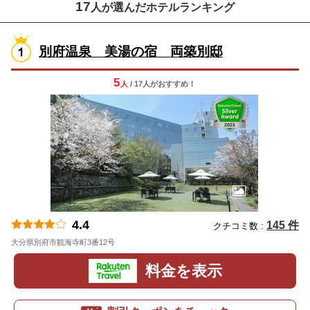
17
人が選んだホテルランキング
別府温泉 美湯の宿 両築別邸
5
人
/ 17人
が
おすすめ！
4.4
145 件
クチコミ数 :
大分県別府市観海寺町3番12号
地図
料金を表示