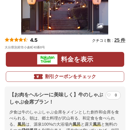
4.5
25 件
クチコミ数 :
大分県別府市小倉町40番8号
地図
料金を表示
割引クーポンをチェック
【お肉をヘルシーに美味しく】牛のしゃぶ
0
しゃぶ会席プラン！
夕食は牛のしゃぶしゃぶ会席をメインとした創作和会席を食
べられる。朝は、郷土料理が沢山有る、和定食を食べられ
る。
風呂
は、源泉100%の大浴場内
風呂
と露天
風呂
と無料の