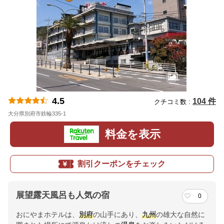
4.5
104 件
クチコミ数 :
大分県別府市鉄輪335-1
地図
料金を表示
割引クーポンをチェック
展望露天風呂も人気の宿
0
おにやまホテルは、
別府
の山手にあり、
九州
の雄大な自然に