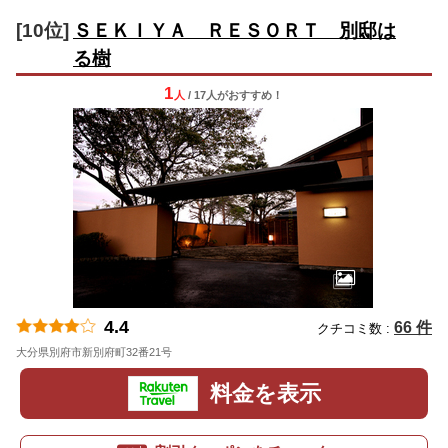
[10位]
ＳＥＫＩＹＡ ＲＥＳＯＲＴ 別邸は
る樹
1
人
/ 17人
が
おすすめ！
4.4
66 件
クチコミ数 :
大分県別府市新別府町32番21号
地図
料金を表示