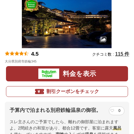
4.5
115 件
クチコミ数 :
大分県別府市鉄輪345
地図
料金を表示
割引クーポンをチェック
予算内で泊まれる別府鉄輪温泉の御宿。
0
スレ主さんのご予算でしたら、離れの御部屋に泊まれます
よ。2間続きの和室があり、都合12畳です。客室に露天
風呂