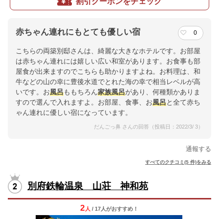
割引クーポンをチェック
赤ちゃん連れにもとても優しい宿
0
こちらの両築別邸さんは、綺麗な大きなホテルです。お部屋
は赤ちゃん連れには嬉しい広い和室があります。お食事も部
屋食が出来ますのでこちらも助かりますよね。お料理は、和
牛などの山の幸に豊後水道でとれた海の幸で相当レベルが高
いです。お
風呂
ももちろん
家族
風呂
があり、何種類かありま
すので選んで入れますよ。お部屋、食事、お
風呂
と全て赤ち
ゃん連れに優しい宿になっています。
だんごっ鼻 さんの回答（投稿日：2022/3/ 3）
通報する
すべてのクチコミ(5 件)をみる
別府鉄輪温泉 山荘 神和苑
2
人
/ 17人
が
おすすめ！