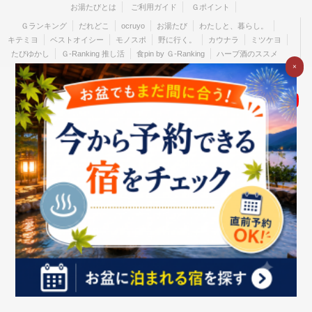
お湯たびとは
ご利用ガイド
Ｇポイント
Ｇランキング
だれどこ
ocruyo
お湯たび
わたしと、暮らし。
キテミヨ
ベストオイシー
モノスポ
野に行く。
カウナラ
ミツケヨ
たびゆかし
Ｇ-Ranking 推し活
食pin by Ｇ-Ranking
ハーブ酒のススメ
×
個人のお客さま
法人のお客さま
企業情報
ご利用中の方