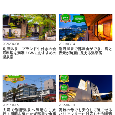
2026/04/08
2021/03/04
別府温泉 ブランド牛付きの会
別府温泉で部屋食ができ、海と
席料理を満喫！GWにおすすめの
夜景が綺麗に見える温泉宿
温泉宿
2021/04/05
2025/07/01
夫婦で別府温泉へ気晴らし旅
高齢の母でも安心して過ごせる
行！周囲を気にせず部屋で食事
バリアフリーに対応した別府温