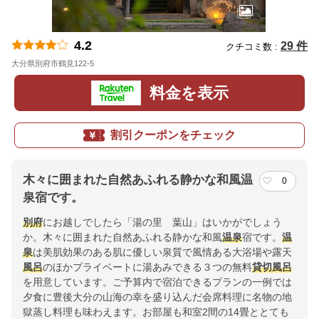
4.2
29 件
クチコミ数 :
大分県別府市鶴見122-5
地図
料金を表示
割引クーポンをチェック
木々に囲まれた自然あふれる静かな和風温
0
泉宿です。
別府
にお越しでしたら「湯の里 葉山」はいかがでしょう
か。木々に囲まれた自然あふれる静かな和風
温泉
宿です。
温
泉
は美肌効果のある肌に優しい泉質で風情ある大浴場や露天
風呂
のほかプライベートに湯あみできる３つの無料
貸切風呂
を用意しています。ご予算内で宿泊できるプランの一例では
夕食に豊後大分の山海の幸を盛り込んだ会席料理に名物の地
獄蒸し料理も味わえます。お部屋も和室2間の14畳ととても