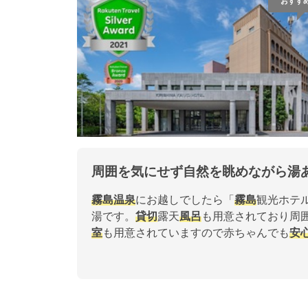
おすす
周囲を気にせず自然を眺めながら湯
霧島
温泉
にお越しでしたら「
霧島
観光ホテ
湯です。
貸切
露天
風呂
も用意されており周
室
も用意されていますので赤ちゃんでも
安