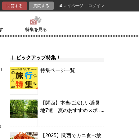
回答する
質問する
マイページ
ログイン
す
特集を見る
ピックアップ特集！
31
特集ページ一覧
【関西】本当に涼しい避暑
地7選 夏のおすすめスポッ
ト＆温泉宿
さ
【2025】関西でカニ食べ放