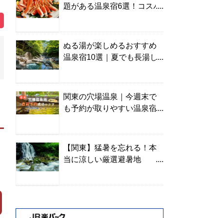
題がある温泉宿6選！コスパ
の高い宿からご褒美旅まで
ぬる湯が楽しめるおすすめ
温泉宿10選｜夏でも長湯し
やすい名湯を温泉ソムリエ
が厳選
関東の穴場温泉｜今週末で
も予約が取りやすい温泉宿
を温泉ソムリエが紹介
【関東】猛暑を忘れる！本
当に涼しい厳選避暑地
TOP10