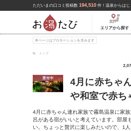
194,510
ただいまの口コミ投稿数
件！温泉からはじ
エリアから探す
本ページはプロモーションを含みます
トップ
2,0
受付中
4月に赤ちゃ
や和室で赤ち
4月に赤ちゃん連れ家族で霧島温泉に家
呂がある宿がいいと考えています。部屋
い。ちょっと贅沢に楽しみたいので、1人1