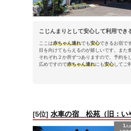
こじんまりとして安心して利用でき
ここは
赤ちゃん連れ
でも
安心
できるお宿で
目を向けてもらえるのが嬉しいです。また
それぞれ２か所ずつありますので、予約を
広めですので
赤ちゃん連れ
にも
安心
してご
水車の宿 松苑（旧：い
[5位]
1
人