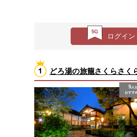
5G
ログイン
どろ湯の旅籠さくらさく
5
人
おすす