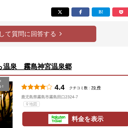
して質問に回答する
ら温泉 霧島神宮温泉郷
が
4.4
め！
70 件
クチコミ数 :
鹿児島県霧島市霧島田口2324-7
地図
料金を表示