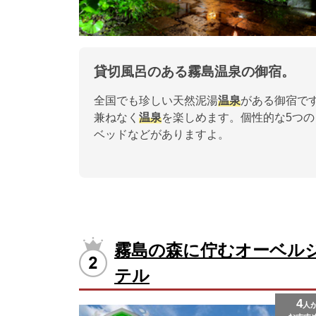
貸切風呂のある霧島温泉の御宿。
全国でも珍しい天然泥湯
温泉
がある御宿で
兼ねなく
温泉
を楽しめます。個性的な5つ
ベッドなどがありますよ。
霧島の森に佇むオーベル
テル
4
人