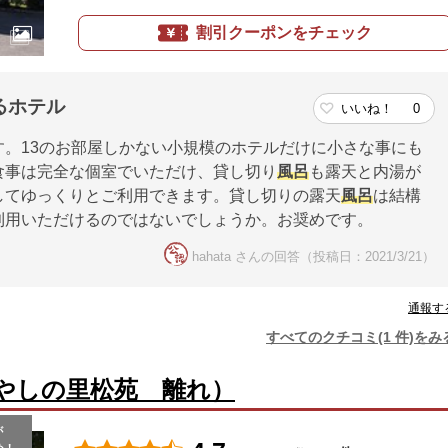
割引クーポンをチェック
るホテル
いいね！
0
す。13のお部屋しかない小規模のホテルだけに小さな事にも
食事は完全な個室でいただけ、貸し切り
風呂
も露天と内湯が
してゆっくりとご利用できます。貸し切りの露天
風呂
は結構
利用いただけるのではないでしょうか。お奨めです。
hahata さんの回答（投稿日：2021/3/21）
通報す
すべてのクチコミ(1 件)をみ
やしの里松苑 離れ）
が