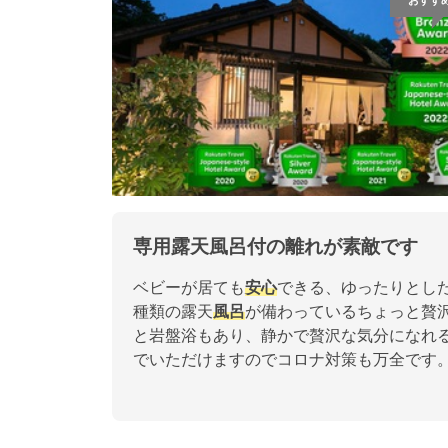
おすす
専用露天風呂付の離れが素敵です
ベビーが居ても
安心
できる、ゆったりとし
種類の露天
風呂
が備わっているちょっと贅
と岩盤浴もあり、静かで贅沢な気分になれ
でいただけますのでコロナ対策も万全です