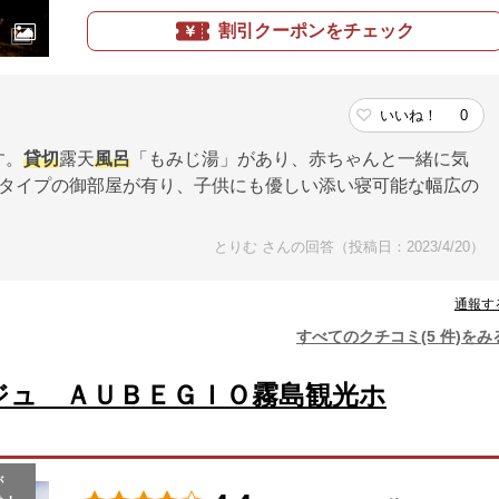
割引クーポンをチェック
いいね！
0
す。
貸切
露天
風呂
「もみじ湯」があり、赤ちゃんと一緒に気
のタイプの御部屋が有り、子供にも優しい添い寝可能な幅広の
とりむ さんの回答（投稿日：2023/4/20）
通報す
すべてのクチコミ(5 件)をみ
ジュ ＡＵＢＥＧＩＯ霧島観光ホ
が