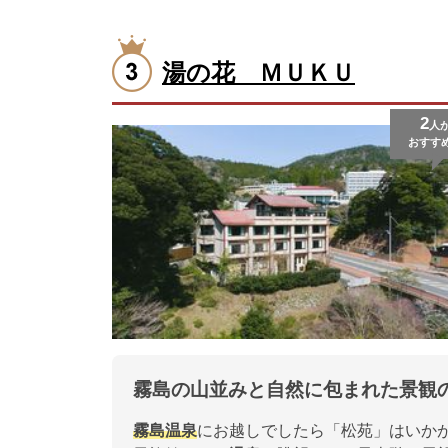
湯の花 ＭＵＫＵ
2
人
おすす
霧島の山並みと自然に包まれた景観
霧島
温泉
にお越しでしたら「松苑」はいか