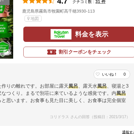
4.7
め！
31 件
クチコミ数 :
鹿児島県霧島市牧園町高千穂3930-113
地図
料金を表示
割引クーポンをチェック
いいね！
0
た作りの離れです。お部屋に露天
風呂
、露天水
風呂
、寝湯と3
沢なつくり。まるで別荘に来ているような感覚です。内
風呂
ると思います。お食事も見た目に美しく、お食事は完全個室
。
コリドラス さんの回答（投稿日：2021/3/17）
通報す