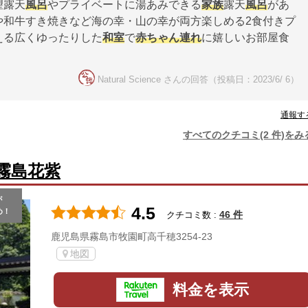
望露天
風呂
やプライベートに湯あみできる
家族
露天
風呂
があ
や和牛すき焼きなど海の幸・山の幸が両方楽しめる2食付きプ
える広くゆったりした
和室
で
赤ちゃん連れ
に嬉しいお部屋食
Natural Science さんの回答（投稿日：2023/6/ 6）
通報す
すべてのクチコミ(2 件)をみ
霧島花紫
が
4.5
め！
46 件
クチコミ数 :
鹿児島県霧島市牧園町高千穂3254-23
地図
料金を表示