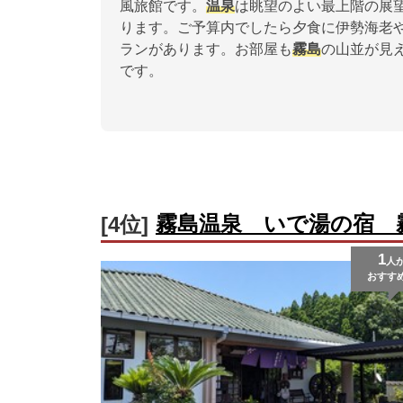
風旅館です。
温泉
は眺望のよい最上階の展
ります。ご予算内でしたら夕食に伊勢海老
ランがあります。お部屋も
霧島
の山並が見
です。
霧島温泉 いで湯の宿 
[4位]
1
人
おすす