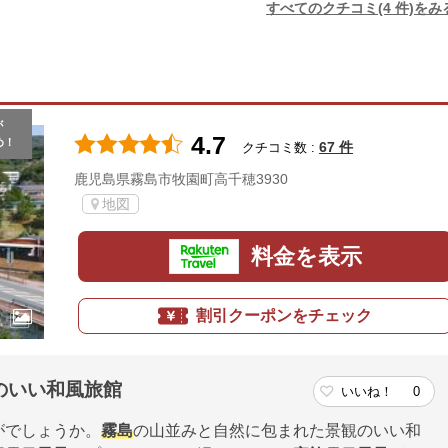
すべてのクチコミ(4 件)をみ
が
4.7
め！
67 件
クチコミ数 :
鹿児島県霧島市牧園町高千穂3930
地図
料金を表示
割引クーポンをチェック
のいい和風旅館
いいね！
0
がでしょうか。
霧島
の山並みと自然に包まれた景観のいい和