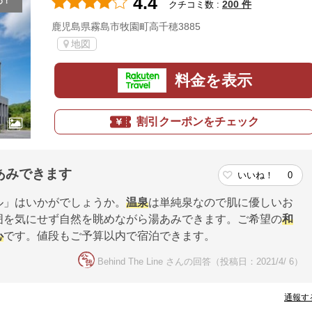
4.4
め！
200 件
クチコミ数 :
鹿児島県霧島市牧園町高千穂3885
地図
料金を表示
割引クーポンをチェック
あみできます
いいね！
0
ル」はいかがでしょうか。
温泉
は単純泉なので肌に優しいお
囲を気にせず自然を眺めながら湯あみできます。ご希望の
和
心
です。値段もご予算以内で宿泊できます。
Behind The Line さんの回答（投稿日：2021/4/ 6）
通報す