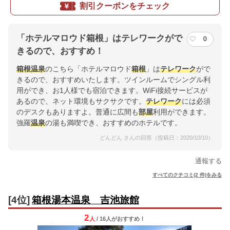
割引クーポンをチェック
「ホテルマロウド箱根」はテレワークがで
0
きるので、おすすめ！
箱根
温泉
のこちら「ホテルマロウド
箱根
」は
テレワーク
がで
きるので、おすすめいたします。ツインルームでシングル利
用ができ、お1人様でも宿泊できます。WiFi接続サービスが
あるので、ネット環境もサクサクです。
テレワーク
には必須
のデスクもありますよ。普通に広間も
部屋
利用ができます。
強羅
温泉
の湯も満喫でき、おすすめのホテルです。
どんどん さんの回答（投稿日：2020/10/10）
通報する
すべてのクチコミ(2 件)をみる
[4位]
箱根湯本温泉 吉池旅館
2
人
/ 16人
が
おすすめ！