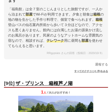
ます
「福島館」は全７室のこじんまりとした旅館ですが、一人か
ら泊まれて
部屋
でWi-Fiが利用できます。夕食と朝食は
箱根
の
地の物を生かした手作り料理で、個室で食べられます。
箱根
登山バスの仙石案内所前から歩いて３分ほどなので、アクセ
スも悪くありません。館内には白濁したお湯の源泉かけ流し
のお風呂があります。民家のようなアットホームな雰囲気の
宿なので、相談すれば、
テレワーク
用に昼間も
部屋
を使わせ
てもらえると思います。
RRgypsies さんの回答（投稿日：2020/10/ 8）
通報する
すべてのクチコミ(1 件)をみる
[9位]
ザ・プリンス 箱根芦ノ湖
1
人
/ 16人
が
おすすめ！