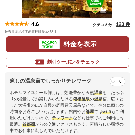
4.6
123 件
クチコミ数 :
神奈川県足柄下郡箱根町湯本468-1
地図
料金を表示
割引クーポンをチェック
癒しの温泉宿でしっかりテレワーク
0
ホテルマイユクール祥月は、効能豊かな天然
温泉
を、たっぷ
りの湯量にてお楽しみいただける
箱根
温泉
の
温泉
宿。広々と
した大浴場のほか自慢の庭園露天風呂などで、存分に癒しの
時間をお過ごしいただけます。館内やお
部屋
では
wi-fi
もご利
用いただけますので、
テレワーク
などお仕事でのご利用にも
最適。
首都圏
からの交通アクセスも良く、素晴らしい環境の
中でお仕事に勤しんでいただけます。