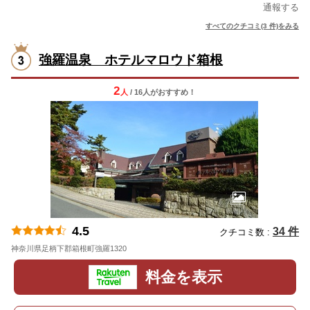
通報する
すべてのクチコミ(3 件)をみる
強羅温泉 ホテルマロウド箱根
2
人
/ 16人
が
おすすめ！
4.5
34 件
クチコミ数 :
神奈川県足柄下郡箱根町強羅1320
地図
料金を表示