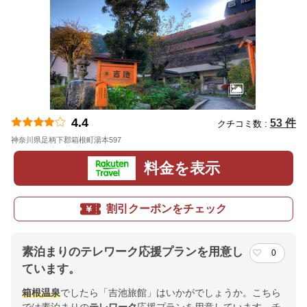
4.4
53 件
クチコミ数 :
神奈川県足柄下郡箱根町湯本597
地図
料金を表示
割引クーポンをチェック
素泊まりのテレワーク応援プランを用意し
0
ています。
箱根
温泉
でしたら「吉池旅館」はいかがでしょうか。こちら