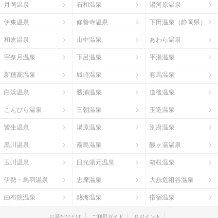
月岡温泉
石和温泉
湯河原温泉
伊東温泉
修善寺温泉
下田温泉（静岡県）
和倉温泉
山中温泉
あわら温泉
宇奈月温泉
下呂温泉
平湯温泉
新穂高温泉
城崎温泉
有馬温泉
白浜温泉
勝浦温泉
道後温泉
こんぴら温泉
三朝温泉
玉造温泉
皆生温泉
湯原温泉
別府温泉
黒川温泉
霧島温泉
酸ヶ湯温泉
玉川温泉
日光湯元温泉
箱根温泉
伊勢・鳥羽温泉
志摩温泉
大歩危祖谷温泉
由布院温泉
熱海温泉
指宿温泉
お湯たびとは
ご利用ガイド
Ｇポイント