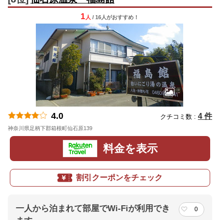
1
人
/ 16人
が
おすすめ！
4.0
4 件
クチコミ数 :
神奈川県足柄下郡箱根町仙石原139
地図
料金を表示
割引クーポンをチェック
一人から泊まれて部屋でWi-Fiが利用でき
0