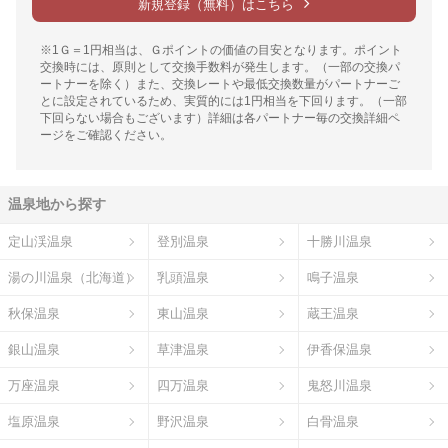
新規登録（無料）はこちら
※1Ｇ＝1円相当は、Ｇポイントの価値の目安となります。ポイント
交換時には、原則として交換手数料が発生します。（一部の交換パ
ートナーを除く）また、交換レートや最低交換数量がパートナーご
とに設定されているため、実質的には1円相当を下回ります。（一部
下回らない場合もございます）詳細は各パートナー毎の交換詳細ペ
ージをご確認ください。
温泉地から探す
定山渓温泉
登別温泉
十勝川温泉
湯の川温泉（北海道）
乳頭温泉
鳴子温泉
秋保温泉
東山温泉
蔵王温泉
銀山温泉
草津温泉
伊香保温泉
万座温泉
四万温泉
鬼怒川温泉
塩原温泉
野沢温泉
白骨温泉