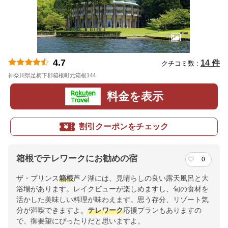
4.7
14 件
クチコミ数 :
神奈川県足柄下郡箱根町元箱根144
地図
料金を表示
割引クーポンをチェック
箱根でテレワークにお勧めの宿
0
ザ・プリンス
箱根
芦ノ湖には、見晴らしの良い露天風呂と大
浴場があります。レイクビューが楽しめますし、旬の食材を
活かした美味しい料理が味わえます。思う存分、リゾート気
分が満喫できますよ。
テレワーク
応援プランもありますの
で、御要望にぴったりだと思いますよ。