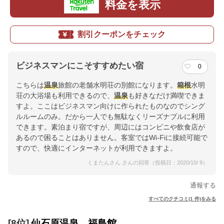
料金を表示
割引クーポンをチェック
ビジネスマンにこそすすめたい宿
0
こちらは
温泉
旅館の老舗水明荘の別館になります。
箱根
水明
荘の大浴場も利用できるので、
温泉
も好きなだけ満喫できま
すよ。ここはビジネスマン向けに作られたものなのでシング
ルルームのみ。だから一人でも無駄なくリーズナブルに利用
できます。素泊まり宿ですが、周辺にはコンビニや飲食店が
あるので困ることはありません。客室ではWi-Fiに接続可能で
すので、快適にインターネットが利用できますよ。
くまたんさん さんの回答（投稿日：2020/10/ 9）
通報する
すべてのクチコミ(1 件)をみる
[8位]
仙石原温泉 福島館