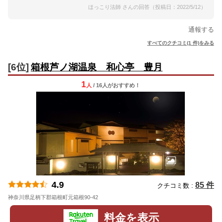
ほっこり法師 さんの回答（投稿日：2022/5/12）
通報する
すべてのクチコミ(1 件)をみる
[6位]
箱根芦ノ湖温泉 和心亭 豊月
1
人
/ 16人
が
おすすめ！
4.9
85 件
クチコミ数 :
神奈川県足柄下郡箱根町元箱根90-42
地図
料金を表示