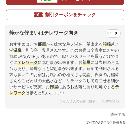
割引クーポンをチェック
静かな佇まいはテレワーク向き
0
おすすめは、お
部屋
から雄大な芦ノ湖を一望出来る
箱根
芦ノ
湖
温泉
和心亭 豊月さんです。このお宿は全客室に無料の
無線LAN(Wi-Fi)があるので、IDとパスワードを貰うだけで直
ぐに
テレワーク
に臨む事が出来ます。お
部屋
には専用の月見
台もあり、綺麗な月も望む事が出来ます。連泊で利用される
方も多いこのお宿はお風呂の心地良さは勿論、夜食のお稲荷
さんやこだわりの天然水など、リラックスして過ごせる細か
いサービスが充実。お
部屋
にあるお洒落な掘り炬燵でする
テ
レワーク
は捗ると思いますよ♪
エイム さんの回答（投稿日：2020/10/11）
通報する
すべてのクチコミ(1 件)をみる