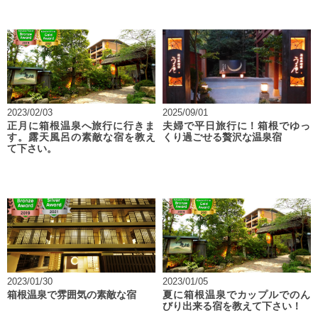
2023/02/03
2025/09/01
正月に箱根温泉へ旅行に行きま
夫婦で平日旅行に！箱根でゆっ
す。露天風呂の素敵な宿を教え
くり過ごせる贅沢な温泉宿
て下さい。
2023/01/30
2023/01/05
箱根温泉で雰囲気の素敵な宿
夏に箱根温泉でカップルでのん
びり出来る宿を教えて下さい！