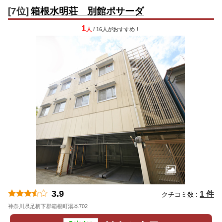
[7位]
箱根水明荘 別館ポサーダ
1
人
/ 16人
が
おすすめ！
3.9
1 件
クチコミ数 :
神奈川県足柄下郡箱根町湯本702
地図