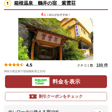
箱根温泉 鶴井の宿 紫雲荘
4
人
/ 16人
が
おすすめ！
4.5
189 件
クチコミ数 :
神奈川県足柄下郡箱根町塔之沢92
地図
料金を表示
割引クーポンをチェック