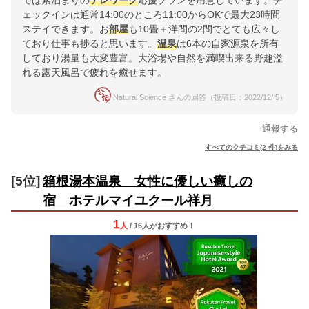
では素泊まりの
テレワーク
応援プランを用意しています。チ
ェックインは通常14:00のところ11:00からOKで最大23時間
ステイできます。お
部屋
も10畳＋洋間の2間でとても広々し
ており仕事も捗ると思います。
温泉
は6本の自家源泉を所有
しており湯量も大変豊富。大浴場や自然を満喫出来る野趣溢
れる露天風呂で疲れを癒せます。
Natural Science さんの回答（投稿日：2022/12/ 5）
通報する
すべてのクチコミ(2 件)をみる
[5位]
箱根湯本温泉 女性に優しい癒しの
宿 ホテルマイユクール祥月
1
人
/ 16人
が
おすすめ！