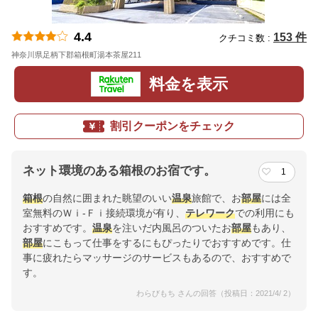
4.4
153 件
クチコミ数 :
神奈川県足柄下郡箱根町湯本茶屋211
地図
料金を表示
割引クーポンをチェック
ネット環境のある箱根のお宿です。
1
箱根
の自然に囲まれた眺望のいい
温泉
旅館で、お
部屋
には全
室無料のＷｉ-Ｆｉ接続環境が有り、
テレワーク
での利用にも
おすすめです。
温泉
を注いだ内風呂のついたお
部屋
もあり、
部屋
にこもって仕事をするにもぴったりでおすすめです。仕
事に疲れたらマッサージのサービスもあるので、おすすめで
す。
わらびもち さんの回答（投稿日：2021/4/ 2）