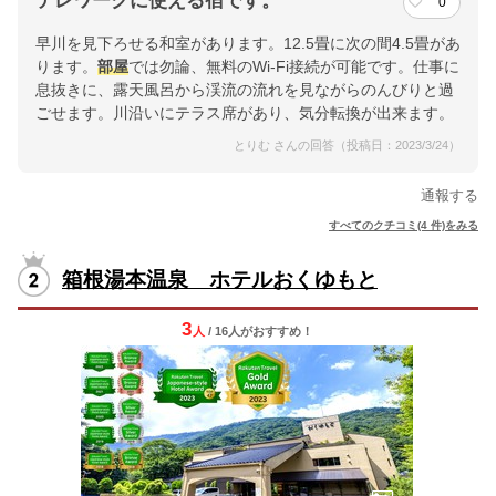
テレワークに使える宿です。
0
早川を見下ろせる和室があります。12.5畳に次の間4.5畳があ
ります。
部屋
では勿論、無料のWi-Fi接続が可能です。仕事に
息抜きに、露天風呂から渓流の流れを見ながらのんびりと過
ごせます。川沿いにテラス席があり、気分転換が出来ます。
とりむ さんの回答（投稿日：2023/3/24）
通報する
すべてのクチコミ(4 件)をみる
箱根湯本温泉 ホテルおくゆもと
3
人
/ 16人
が
おすすめ！