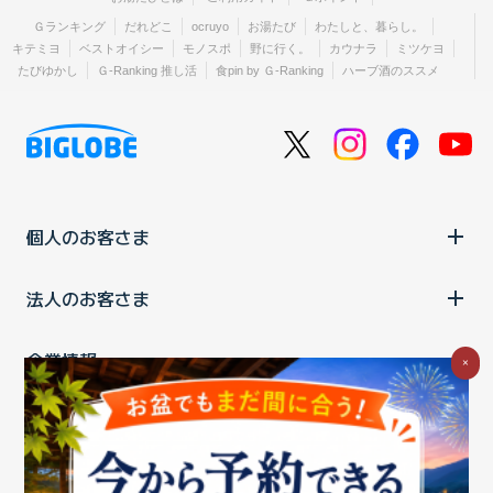
Ｇランキング
だれどこ
ocruyo
お湯たび
わたしと、暮らし。
キテミヨ
ベストオイシー
モノスポ
野に行く。
カウナラ
ミツケヨ
たびゆかし
Ｇ-Ranking 推し活
食pin by Ｇ-Ranking
ハーブ酒のススメ
個人のお客さま
法人のお客さま
企業情報
×
ご利用中の方
お問い合わせ
消費税の表示
ウェブアクセシビリティの取り組み