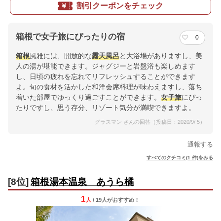
割引クーポンをチェック
箱根で女子旅にぴったりの宿
0
箱根
風雅には、開放的な
露天風呂
と大浴場がありますし、美
人の湯が堪能できます。ジャグジーと岩盤浴も楽しめます
し、日頃の疲れを忘れてリフレッシュすることができます
よ。旬の食材を活かした和洋会席料理が味わえますし、落ち
着いた部屋でゆっくり過ごすことができます。
女子旅
にぴっ
たりですし、思う存分、リゾート気分が満喫できますよ。
グラスマン さんの回答（投稿日：2020/9/ 5）
通報する
すべてのクチコミ(1 件)をみる
[8位]
箱根湯本温泉 あうら橘
1
人
/ 19人
が
おすすめ！