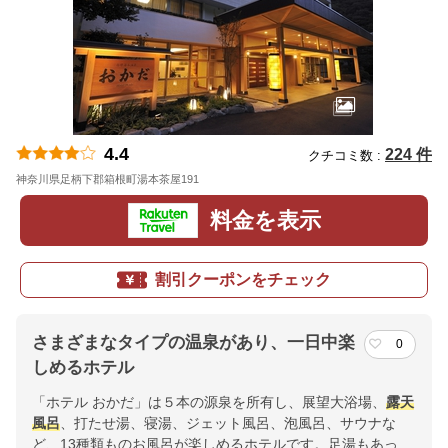
4.4
224 件
クチコミ数 :
神奈川県足柄下郡箱根町湯本茶屋191
地図
料金を表示
割引クーポンをチェック
さまざまなタイプの温泉があり、一日中楽
0
しめるホテル
「ホテル おかだ」は５本の源泉を所有し、展望大浴場、
露天
風呂
、打たせ湯、寝湯、ジェット風呂、泡風呂、サウナな
ど、13種類ものお風呂が楽しめるホテルです。足湯もあっ