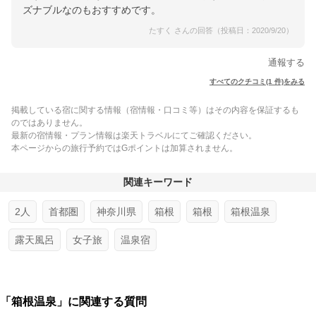
ズナブルなのもおすすめです。
たすく さんの回答（投稿日：2020/9/20）
通報する
すべてのクチコミ(1 件)をみる
掲載している宿に関する情報（宿情報・口コミ等）はその内容を保証するも
のではありません。
最新の宿情報・プラン情報は楽天トラベルにてご確認ください。
本ページからの旅行予約ではGポイントは加算されません。
関連キーワード
2人
首都圏
神奈川県
箱根
箱根
箱根温泉
露天風呂
女子旅
温泉宿
「箱根温泉」に関連する質問