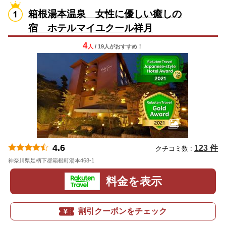
箱根湯本温泉 女性に優しい癒しの
宿 ホテルマイユクール祥月
4
人
/ 19人
が
おすすめ！
4.6
123 件
クチコミ数 :
神奈川県足柄下郡箱根町湯本468-1
地図
料金を表示
割引クーポンをチェック