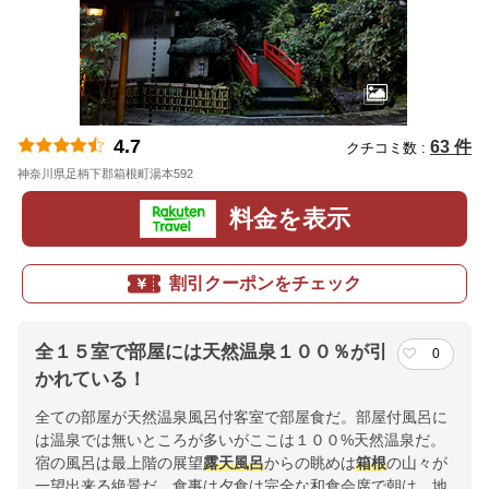
4.7
63 件
クチコミ数 :
神奈川県足柄下郡箱根町湯本592
地図
料金を表示
割引クーポンをチェック
全１５室で部屋には天然温泉１００％が引
0
かれている！
全ての部屋が天然温泉風呂付客室で部屋食だ。部屋付風呂に
は温泉では無いところが多いがここは１００%天然温泉だ。
宿の風呂は最上階の展望
露天風呂
からの眺めは
箱根
の山々が
一望出来る絶景だ。食事は夕食は完全な和食会席で朝は、地