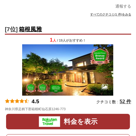
通報する
すべてのクチコミ(1 件)をみる
[7位]
箱根風雅
1
人
/ 19人
が
おすすめ！
4.5
52 件
クチコミ数 :
神奈川県足柄下郡箱根町仙石原1246-773
地図
料金を表示