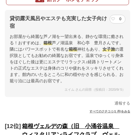
貸切露天風呂やエステも充実した女子向け
0
宿
お部屋から綺麗な芦ノ湖を一望出来る、静かな環境に癒され
る！おすすめは、
箱根
芦ノ湖温泉 和心亭 豊月さんです。
隣にはパワースポットで有名な
箱根
神社もあり、
女子旅
の選
択肢としてもお勧めの綺麗なお宿です。温泉でゆっくり身体
をほぐした後は更にエステでリラックス♪経路トリートメン
トの正式なエステは身体のコリや疲れをスッキリさせてくれ
ます。館内のいたるところに和の穏やかさを感じられる、お
籠り泊には最高のお宿です。
エイム さんの回答（投稿日：2020/9/ 5）
通報する
すべてのクチコミ(1 件)をみる
[12位]
箱根ヴェルデの森（旧 小涌谷温泉
ウィスタリアンライフクラブ ヴェル