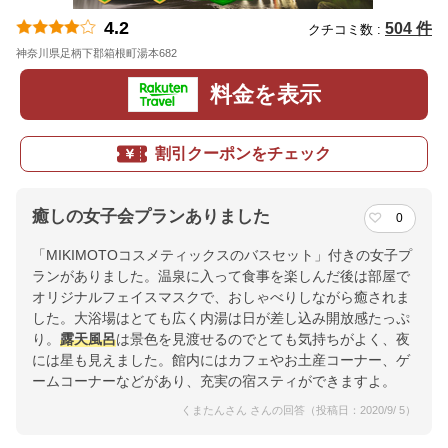
4.2
504 件
クチコミ数 :
神奈川県足柄下郡箱根町湯本682
地図
料金を表示
割引クーポンをチェック
癒しの女子会プランありました
0
「MIKIMOTOコスメティックスのバスセット」付きの女子プ
ランがありました。温泉に入って食事を楽しんだ後は部屋で
オリジナルフェイスマスクで、おしゃべりしながら癒されま
した。大浴場はとても広く内湯は日が差し込み開放感たっぷ
り。
露天風呂
は景色を見渡せるのでとても気持ちがよく、夜
には星も見えました。館内にはカフェやお土産コーナー、ゲ
ームコーナーなどがあり、充実の宿スティができますよ。
くまたんさん さんの回答（投稿日：2020/9/ 5）