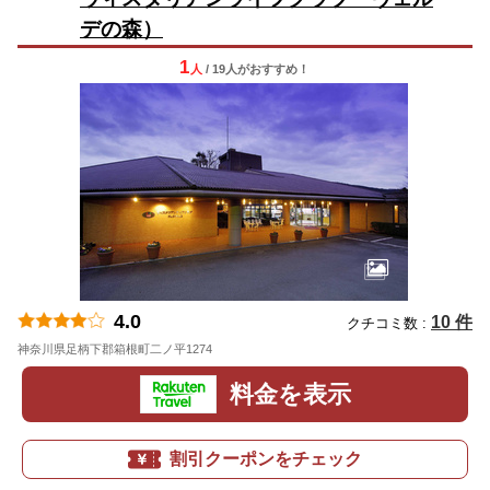
デの森）
1
人
/ 19人
が
おすすめ！
4.0
10 件
クチコミ数 :
神奈川県足柄下郡箱根町二ノ平1274
地図
料金を表示
割引クーポンをチェック