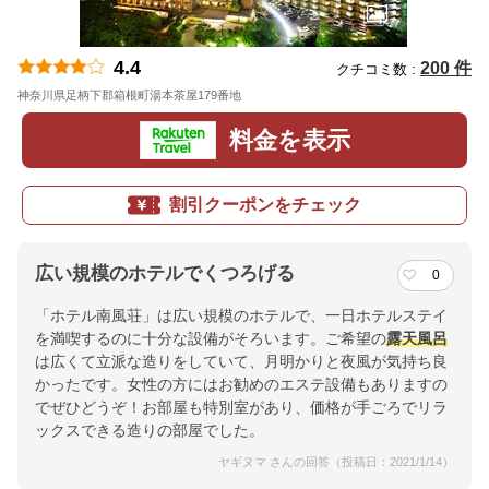
4.4
200 件
クチコミ数 :
神奈川県足柄下郡箱根町湯本茶屋179番地
地図
料金を表示
割引クーポンをチェック
広い規模のホテルでくつろげる
0
「ホテル南風荘」は広い規模のホテルで、一日ホテルステイ
を満喫するのに十分な設備がそろいます。ご希望の
露天風呂
は広くて立派な造りをしていて、月明かりと夜風が気持ち良
かったです。女性の方にはお勧めのエステ設備もありますの
でぜひどうぞ！お部屋も特別室があり、価格が手ごろでリラ
ックスできる造りの部屋でした。
ヤギヌマ さんの回答（投稿日：2021/1/14）