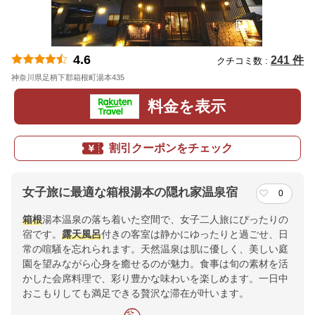
4.6
241 件
クチコミ数 :
神奈川県足柄下郡箱根町湯本435
地図
料金を表示
割引クーポンをチェック
女子旅に最適な箱根湯本の隠れ家温泉宿
0
箱根
湯本温泉の落ち着いた空間で、女子二人旅にぴったりの
宿です。
露天風呂
付きの客室は静かにゆったりと過ごせ、日
常の喧騒を忘れられます。天然温泉は肌に優しく、美しい庭
園を望みながら心身を癒せるのが魅力。食事は旬の素材を活
かした会席料理で、彩り豊かな味わいを楽しめます。一日中
おこもりしても満足できる贅沢な滞在が叶います。