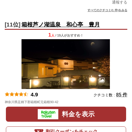
通報する
すべてのクチコミ(1 件)をみる
[11位]
箱根芦ノ湖温泉 和心亭 豊月
1
人
/ 19人
が
おすすめ！
4.9
85 件
クチコミ数 :
神奈川県足柄下郡箱根町元箱根90-42
地図
料金を表示
割引クーポンをチェック