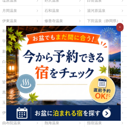
塩原温泉
野沢温泉
白骨温泉
月岡温泉
石和温泉
湯河原温泉
伊東温泉
修善寺温泉
下田温泉（静岡県）
×
和倉温泉
山中温泉
あわら温泉
宇奈月温泉
下呂温泉
平湯温泉
新穂高温泉
城崎温泉
有馬温泉
白浜温泉
勝浦温泉
道後温泉
こんぴら温泉
三朝温泉
玉造温泉
皆生温泉
湯原温泉
別府温泉
黒川温泉
霧島温泉
酸ヶ湯温泉
玉川温泉
日光湯元温泉
箱根温泉
伊勢・鳥羽温泉
志摩温泉
大歩危祖谷温泉
由布院温泉
熱海温泉
指宿温泉