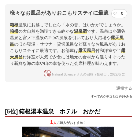
様々なお風呂がありおこもりステイに最適
0
箱根
温泉にお越しでしたら「水の音」はいかがでしょうか。
箱根
の大自然を満喫できる静かな
温泉宿
です。温泉は小涌谷
温泉と宮ノ下温泉の2つの源泉を引いており大浴場や
露天風
呂
のほか寝湯・サウナ・貸切風呂など様々なお風呂がありお
こもりステイに最適です。お部屋は
露天風呂
付和洋室や半
露
天風呂
付洋室が人気で夕食には地元の食材から選りすぐった
り新鮮な海の幸や山の幸を使った会席料理が味わえます。
Natural Science さんの回答（投稿日：2022/8/ 2）
通報する
すべてのクチコミ(1 件)をみる
[5位]
箱根湯本温泉 ホテル おかだ
1
人
/ 19人
が
おすすめ！