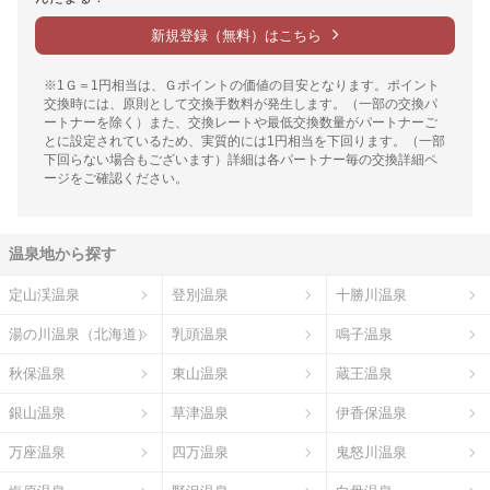
新規登録（無料）はこちら
※1Ｇ＝1円相当は、Ｇポイントの価値の目安となります。ポイント
交換時には、原則として交換手数料が発生します。（一部の交換パ
ートナーを除く）また、交換レートや最低交換数量がパートナーご
とに設定されているため、実質的には1円相当を下回ります。（一部
下回らない場合もございます）詳細は各パートナー毎の交換詳細ペ
ージをご確認ください。
温泉地から探す
定山渓温泉
登別温泉
十勝川温泉
湯の川温泉（北海道）
乳頭温泉
鳴子温泉
秋保温泉
東山温泉
蔵王温泉
銀山温泉
草津温泉
伊香保温泉
万座温泉
四万温泉
鬼怒川温泉