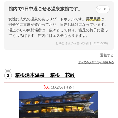
館内で1日中過ごせる温泉旅館です。
0
女性に人気の温泉のあるリゾートホテルです。
露天風呂
は、
部分的に東屋が架かっており、日差し除けになっています。
湯上がりの休憩場所は、広々としており、猫足の椅子に座っ
てくつろげます。館内にはエステもありますよ。
とりむ さんの回答（投稿日：2023/5/10）
通報する
すべてのクチコミ(4 件)をみる
箱根湯本温泉 箱根 花紋
3
人
/ 19人
が
おすすめ！