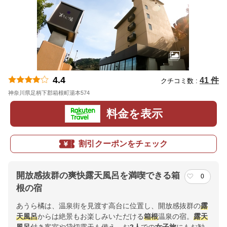
4.4
41 件
クチコミ数 :
神奈川県足柄下郡箱根町湯本574
地図
料金を表示
割引クーポンをチェック
開放感抜群の爽快露天風呂を満喫できる箱
0
根の宿
あうら橘は、温泉街を見渡す高台に位置し、開放感抜群の
露
天風呂
からは絶景もお楽しみいただける
箱根
温泉の宿。
露天