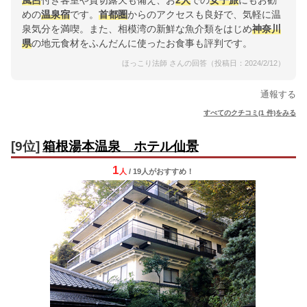
風呂
付き客室や貸切露天も備え、お
2人
での
女子旅
にもお勧
めの
温泉宿
です。
首都圏
からのアクセスも良好で、気軽に温
泉気分を満喫。また、相模湾の新鮮な魚介類をはじめ
神奈川
県
の地元食材をふんだんに使ったお食事も評判です。
ほっこり法師 さんの回答（投稿日：2024/2/12）
通報する
すべてのクチコミ(1 件)をみる
[9位]
箱根湯本温泉 ホテル仙景
1
人
/ 19人
が
おすすめ！