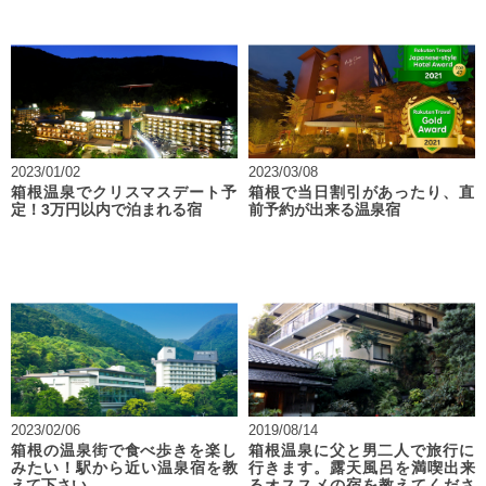
2023/01/02
2023/03/08
箱根温泉でクリスマスデート予
箱根で当日割引があったり、直
定！3万円以内で泊まれる宿
前予約が出来る温泉宿
2023/02/06
2019/08/14
箱根の温泉街で食べ歩きを楽し
箱根温泉に父と男二人で旅行に
みたい！駅から近い温泉宿を教
行きます。露天風呂を満喫出来
えて下さい。
るオススメの宿を教えてくださ