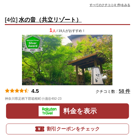
すべてのクチコミ(2 件)をみる
[4位]
水の音（共立リゾート）
1
人
/ 19人
が
おすすめ！
4.5
58 件
クチコミ数 :
神奈川県足柄下郡箱根町小涌谷492-23
地図
料金を表示
割引クーポンをチェック