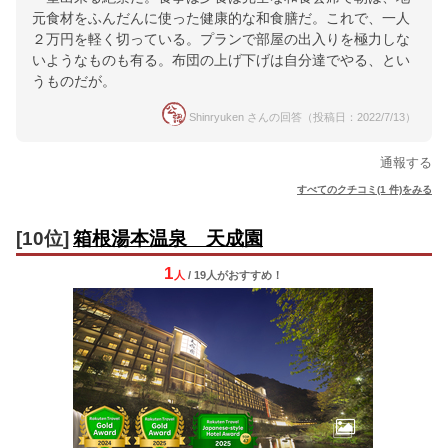
元食材をふんだんに使った健康的な和食膳だ。これで、一人
２万円を軽く切っている。プランで部屋の出入りを極力しな
いようなものも有る。布団の上げ下げは自分達でやる、とい
うものだが。
Shinryuken さんの回答（投稿日：2022/7/13）
通報する
すべてのクチコミ(1 件)をみる
[10位]
箱根湯本温泉 天成園
1
人
/ 19人
が
おすすめ！