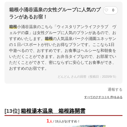
箱根小涌谷温泉の女性グループに人気のプ
0
ランがあるお宿！
箱根
小涌谷温泉のこちら「ウィスタリアンライフクラブ ヴ
ェルデの森」は女性グループに人気のプランがあるので、お
すすめいたします。
箱根
の人気温泉パーク小涌園ユネッサン
の１日パスポートが付いたお得なプランです。ここなら1日
中遊べるので、おすすめです。お食事はヘルシーな和朝食を
いただくことができます。お弁当タイプなので、お部屋でい
ただくことができて、密にならずに安心してお食事ができ、
おすすめのお宿です。
どんどん さんの回答（投稿日：2020/9/ 5）
通報する
すべてのクチコミ(1 件)をみる
[13位]
箱根湯本温泉 箱根路開雲
1
人
/ 19人
が
おすすめ！