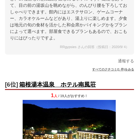
て、目の前の湯坂山を眺めながら、のんびり腰を下ろしてお
しゃべりできます。館内にはエステサロン、ゲームコーナ
ー、カラオケルームなどがあり、湯上りに楽しめます。夕食
は地元の旬の食材を活かした和会席かバイキングかをプラン
によって選べます。部屋食できるプランもあるので、おこも
りにはぴったりですよ。
RRgypsies さんの回答（投稿日：2020/9/ 4）
通報する
すべてのクチコミ(1 件)をみる
[6位]
箱根湯本温泉 ホテル南風荘
1
人
/ 19人
が
おすすめ！