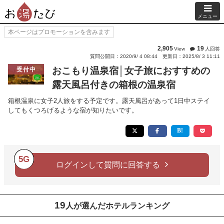
メニュー
本ページはプロモーションを含みます
2,905
19
View
人回答
質問公開日：2020/9/ 4 08:44
更新日：2025/8/ 3 11:11
おこもり温泉宿│女子旅におすすめの
受付中
露天風呂付きの箱根の温泉宿
箱根温泉に女子2人旅をする予定です。露天風呂があって1日中ステイ
してもくつろげるような宿が知りたいです。
5G
ログインして質問に回答する
19
人が選んだホテルランキング