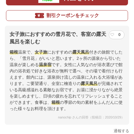
割引クーポンをチェック
女子旅におすすめの雪月花で、客室の露天
0
風呂を楽しむ
箱根
温泉で、
女子旅
におすすめの
露天風呂
付きの旅館でした
ら、「雪月花」がいいと思います。2ヶ所の源泉から引いた
温泉が楽しめる
温泉宿
です。女性に人気なのが浴衣選びで館
内の浴衣処で好きな浴衣が無料で選べ、その場で着付けも行
えます。館内には、源泉掛け流しの温泉に入れる大浴場があ
ります。ご要望通り、全室に檜造りの
露天風呂
が完備されて
いる高級感溢れる素敵なお宿です。お湯に浸かりながら絶景
を楽しめますし、日頃の疲れを忘れてリフレッシュすること
ができます。食事は、
箱根
の季節の旬の素材をふんだんに使
った様々なお料理を頂けます。
nanochip さんの回答（投稿日：2020/10/29）
通報する