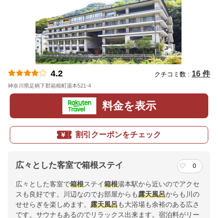
4.2
16 件
クチコミ数 :
神奈川県足柄下郡箱根町湯本521-4
地図
料金を表示
割引クーポンをチェック
広々とした客室で箱根ステイ
0
広々とした客室で
箱根
ステイ
箱根
湯本駅から近いのでアクセ
スも良好です。川辺なのでお部屋からも
露天風呂
からも川の
せせらぎを楽しめます。
露天風呂
も大浴場も余裕のある広さ
です。サウナもあるのでリラックス出来ます。宿泊料がリー