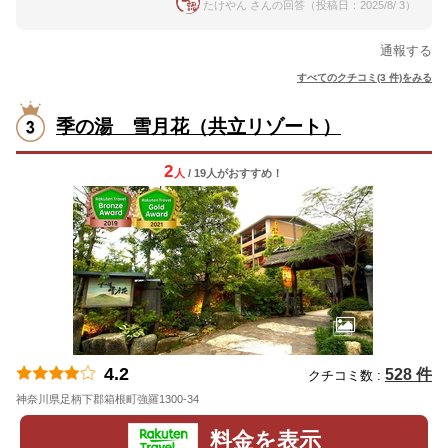
たけやん さんの回答（投稿日：2025/8/ 3）
通報する
すべてのクチコミ(3 件)をみる
季の湯 雪月花（共立リゾート）
2
人
/ 19人
が
おすすめ！
4.2
528 件
クチコミ数 :
神奈川県足柄下郡箱根町強羅1300-34
地図
料金を表示