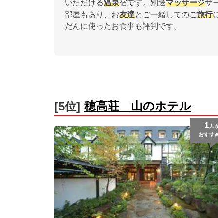
いただける
温泉
宿です。別途
マッサージ
サ
部屋もあり、お
友達
とご一緒してのご
旅行
だんに使ったお食事も評判です。
穂高荘 山のホテル
[5位]
1
人
おすす