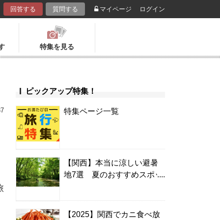
回答する
質問する
マイページ
ログイン
す
特集を見る
ピックアップ特集！
37
特集ページ一覧
【関西】本当に涼しい避暑
地7選 夏のおすすめスポッ
ト＆温泉宿
旅
【2025】関西でカニ食べ放