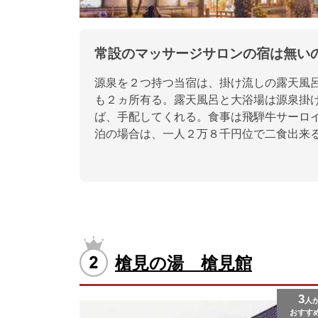
常設のマッサージサロンの宿は無い
源泉を２つ持つ当宿は、掛け流しの露天風
も２ヵ所有る。露天風呂と大浴場は源泉掛
ば、手配してくれる。食事は飛騨牛サーロ
泊の場合は、一人２万８千円位で二食出来
槍見の湯 槍見館
3
人
おすす