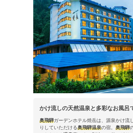
かけ流しの天然温泉と多彩なお風呂
奥飛騨
ガーデンホテル焼岳は、源泉かけ流
りしていただける
奥飛騨
温泉
の宿。
奥飛騨