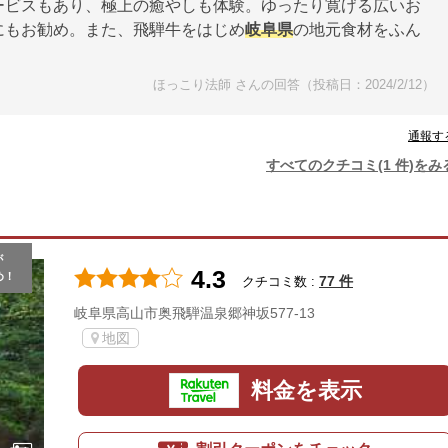
ービスもあり、極上の癒やしも体験。ゆったり寛げる広いお
にもお勧め。また、飛騨牛をはじめ
岐阜県
の地元食材をふん
ほっこり法師 さんの回答（投稿日：2024/2/12）
通報す
すべてのクチコミ(1 件)をみ
が
4.3
め！
77 件
クチコミ数 :
岐阜県高山市奥飛騨温泉郷神坂577-13
地図
料金を表示