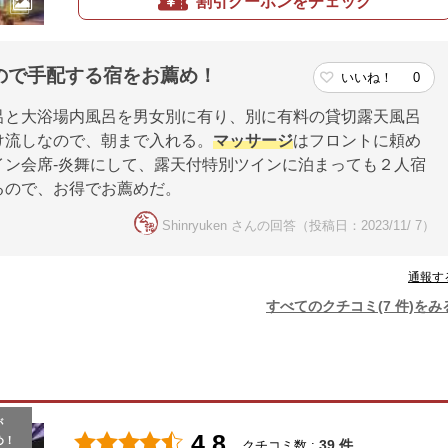
割引クーポンをチェック
ので手配する宿をお薦め！
いいね！
0
呂と大浴場内風呂を男女別に有り、別に有料の貸切露天風呂
け流しなので、朝まで入れる。
マッサージ
はフロントに頼め
イン会席-炎舞にして、露天付特別ツインに泊まっても２人宿
るので、お得でお薦めだ。
Shinryuken さんの回答（投稿日：2023/11/ 7）
通報す
すべてのクチコミ(7 件)をみ
が
4.8
め！
39 件
クチコミ数 :