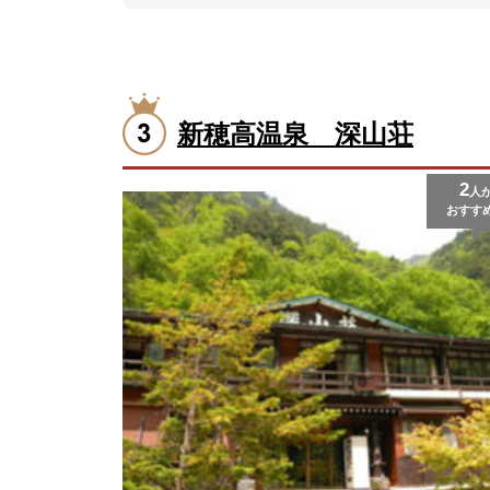
新穂高温泉 深山荘
2
人
おすす