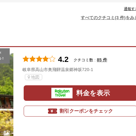
通報す
すべてのクチコミ(3 件)をみ
が
4.2
め！
85 件
クチコミ数 :
岐阜県高山市奥飛騨温泉郷神坂720-1
地図
料金を表示
割引クーポンをチェック