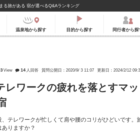
まる旅がある 宿が選べるQ&Aランキング
温泉地から探す
目的から探す
同行者から探
03
14
View
人回答
質問公開日：2020/9/ 3 11:07
更新日：2024/2/12 09:
テレワークの疲れを落とすマッ
宿
段、テレワークが忙しくて肩や腰のコリがひどいです。
はありますか？