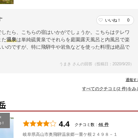
す
いいね！
0
でしたら、こちらの宿はいかがでしょうか。こちらはテレワ
また
温泉
は単純硫黄泉でそれらを庭園露天風呂と内風呂で楽
しいのですが、特に飛騨牛や岩魚などを使った料理は絶品で
うまき さんの回答（投稿日：2020/9/20）
通報す
すべてのクチコミ(2 件)をみ
岳
が
4.4
め！
46 件
クチコミ数 :
岐阜県高山市奥飛騨温泉郷一重ケ根２４９８－１