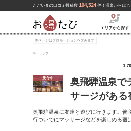
194,524
ただいまの口コミ投稿数
件！温泉からはじ
エリアから探す
本ページはプロモーションを含みます
トップ
1,7
受付中
奥飛騨温泉で
サージがある
奥飛騨温泉に友達と遊びに行きます。普
行ついでにマッサージなどを楽しめる宿