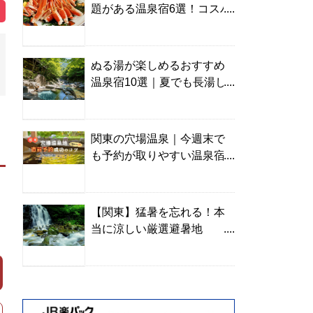
題がある温泉宿6選！コスパ
の高い宿からご褒美旅まで
ぬる湯が楽しめるおすすめ
温泉宿10選｜夏でも長湯し
やすい名湯を温泉ソムリエ
が厳選
関東の穴場温泉｜今週末で
も予約が取りやすい温泉宿
を温泉ソムリエが紹介
【関東】猛暑を忘れる！本
当に涼しい厳選避暑地
TOP10