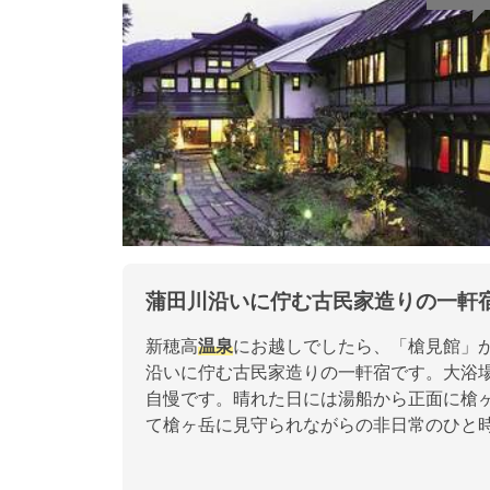
蒲田川沿いに佇む古民家造りの一軒
新穂高
温泉
にお越しでしたら、「槍見館」
沿いに佇む古民家造りの一軒宿です。大浴
自慢です。晴れた日には湯船から正面に槍
て槍ヶ岳に見守られながらの非日常のひと