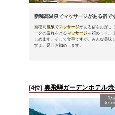
新穂高温泉でマッサージがある宿で
新穂高
温泉
で
マッサージ
がある宿をお探し
ークの疲れをとる
マッサージ
を頼めます。
しめます。そして食事ですが、みんな美味
すよ。是非お勧めします。
奥飛騨ガーデンホテル焼
[4位]
1
人
おすす