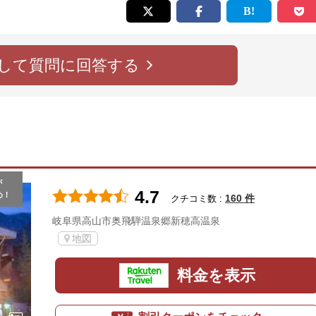
して質問に回答する
が
4.7
め！
160 件
クチコミ数 :
岐阜県高山市奥飛騨温泉郷新穂高温泉
地図
料金を表示