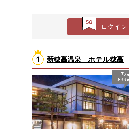
5G
ログイン
新穂高温泉 ホテル穂高
7
人
おすす