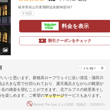
岐阜県高山市奥飛騨温泉郷神坂587
地図
料金を表示
割引クーポンをチェック
宿
いいね！
0
がいいと思います。新穂高ロープウェイに近い清流・蒲田川
場は大きな窓で仕切られており、露天風呂さながらの眺望が
ヶ岳の雄姿を望むことができます。北アルプスの絶景美そし
時を楽しめます。ご希望の
マッサージ
サービスもあります。
Behind The Line さんの回答（投稿日：2020/9/15）