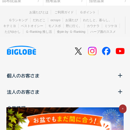
由布院温泉
熱海温泉
指宿温泉
お湯たびとは
ご利用ガイド
Ｇポイント
Ｇランキング
だれどこ
ocruyo
お湯たび
わたしと、暮らし。
キテミヨ
ベストオイシー
モノスポ
野に行く。
カウナラ
ミツケヨ
たびゆかし
Ｇ-Ranking 推し活
食pin by Ｇ-Ranking
ハーブ酒のススメ
個人のお客さま
法人のお客さま
企業情報
×
ご利用中の方