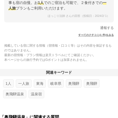
事も宿の自慢。お
1人
でのご宿泊も可能で、２食付きでの
一
人旅
プランもご利用いただけます。
ほっこり法師 さんの回答（投稿日：2024/2/ 1）
通報する
すべてのクチコミ(1 件)をみる
掲載している宿に関する情報（宿情報・口コミ等）はその内容を保証するも
のではありません。
最新の宿情報・プラン情報は楽天トラベルにてご確認ください。
本ページからの旅行予約ではGポイントは加算されません。
関連キーワード
1人
一人旅
東海
岐阜県
奥飛騨
奥飛騨
奥飛騨温泉
温泉宿
「奥飛騨温泉」に関連する質問