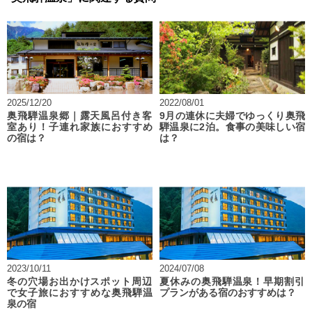
2025/12/20
2022/08/01
奥飛騨温泉郷｜露天風呂付き客
9月の連休に夫婦でゆっくり奥飛
室あり！子連れ家族におすすめ
騨温泉に2泊。食事の美味しい宿
の宿は？
は？
2023/10/11
2024/07/08
冬の穴場お出かけスポット周辺
夏休みの奥飛騨温泉！早期割引
で女子旅におすすめな奥飛騨温
プランがある宿のおすすめは？
泉の宿