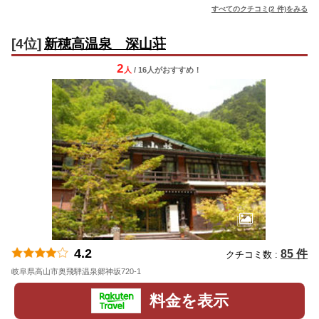
すべてのクチコミ(2 件)をみる
[4位]
新穂高温泉 深山荘
2
人
/ 16人
が
おすすめ！
4.2
85 件
クチコミ数 :
岐阜県高山市奥飛騨温泉郷神坂720-1
地図
料金を表示