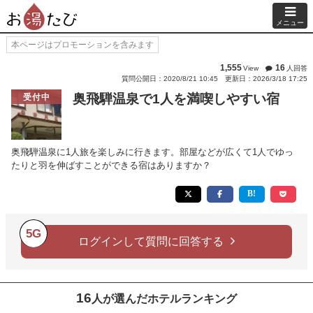
メニュー
本ページはプロモーションを含みます
1,555
16
View
人回答
質問公開日：2020/8/21 10:45
更新日：2026/3/18 17:25
奥飛騨温泉で1人を満喫しやすい宿
受付中
奥飛騨温泉に1人旅を楽しみに行きます。部屋などが広くて1人でゆっ
たりと羽を伸ばすことができる宿はありますか？
5G
ログインして質問に回答する
16
人が選んだホテルランキング