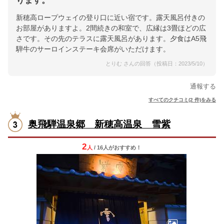
ります。
新穂高ロープウェイの登り口に近い宿です。露天風呂付きの
お部屋がありますよ。2間続きの和室で、広縁は3畳ほどの広
さです。その先のテラスに露天風呂があります。夕食はA5飛
騨牛のサーロインステーキ会席がいただけます。
とりむ さんの回答（投稿日：2023/5/10）
通報する
すべてのクチコミ(2 件)をみる
奥飛騨温泉郷 新穂高温泉 雪紫
2
人
/ 16人
が
おすすめ！