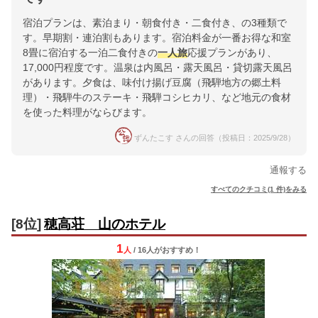
宿泊プランは、素泊まり・朝食付き・二食付き、の3種類で
す。早期割・連泊割もあります。宿泊料金が一番お得な和室
8畳に宿泊する一泊二食付きの
一人旅
応援プランがあり、
17,000円程度です。温泉は内風呂・露天風呂・貸切露天風呂
があります。夕食は、味付け揚げ豆腐（飛騨地方の郷土料
理）・飛騨牛のステーキ・飛騨コシヒカリ、など地元の食材
を使った料理がならびます。
ずんたこす さんの回答（投稿日：2025/9/28）
通報する
すべてのクチコミ(1 件)をみる
[8位]
穂高荘 山のホテル
1
人
/ 16人
が
おすすめ！