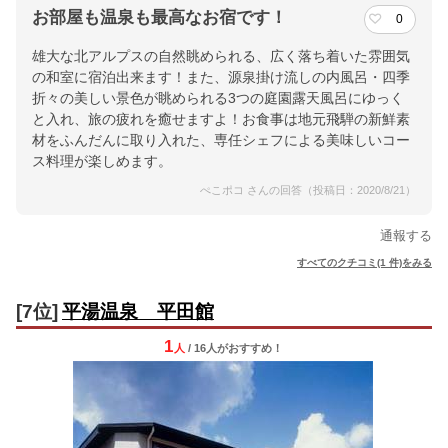
お部屋も温泉も最高なお宿です！
0
雄大な北アルプスの自然眺められる、広く落ち着いた雰囲気
の和室に宿泊出来ます！また、源泉掛け流しの内風呂・四季
折々の美しい景色が眺められる3つの庭園露天風呂にゆっく
と入れ、旅の疲れを癒せますよ！お食事は地元飛騨の新鮮素
材をふんだんに取り入れた、専任シェフによる美味しいコー
ス料理が楽しめます。
ぺこポコ さんの回答（投稿日：2020/8/21）
通報する
すべてのクチコミ(1 件)をみる
[7位]
平湯温泉 平田館
1
人
/ 16人
が
おすすめ！