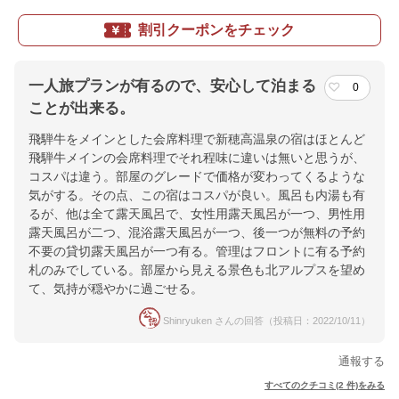
割引クーポンをチェック
一人旅プランが有るので、安心して泊まる
0
ことが出来る。
飛騨牛をメインとした会席料理で新穂高温泉の宿はほとんど
飛騨牛メインの会席料理でそれ程味に違いは無いと思うが、
コスパは違う。部屋のグレードで価格が変わってくるような
気がする。その点、この宿はコスパが良い。風呂も内湯も有
るが、他は全て露天風呂で、女性用露天風呂が一つ、男性用
露天風呂が二つ、混浴露天風呂が一つ、後一つが無料の予約
不要の貸切露天風呂が一つ有る。管理はフロントに有る予約
札のみでしている。部屋から見える景色も北アルプスを望め
て、気持が穏やかに過ごせる。
Shinryuken さんの回答（投稿日：2022/10/11）
通報する
すべてのクチコミ(2 件)をみる