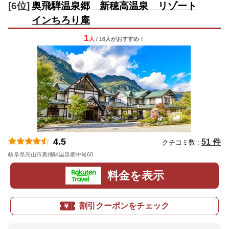
[6位]
奥飛騨温泉郷 新穂高温泉 リゾート
インちろり庵
1
人
/ 16人
が
おすすめ！
4.5
51 件
クチコミ数 :
岐阜県高山市奥飛騨温泉郷中尾60
地図
料金を表示
割引クーポンをチェック