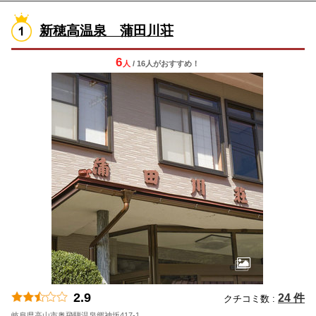
新穂高温泉 蒲田川荘
6
人
/ 16人
が
おすすめ！
2.9
24 件
クチコミ数 :
岐阜県高山市奥飛騨温泉郷神坂417-1
地図