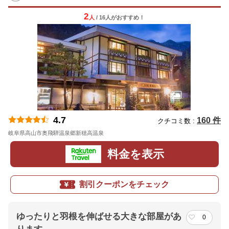
2
人
/ 16人
が
おすすめ！
4.7
160 件
クチコミ数 :
岐阜県高山市奥飛騨温泉郷新穂高温泉
地図
料金を表示
割引クーポンをチェック
ゆったりと羽根を伸ばせる大きな部屋があ
0