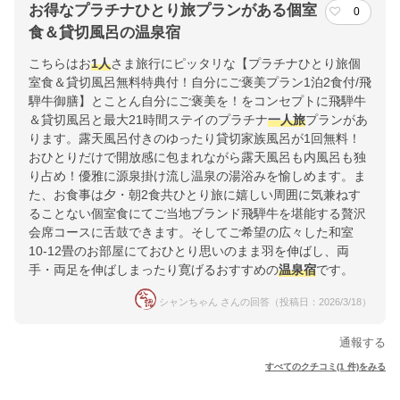
お得なプラチナひとり旅プランがある個室
0
食＆貸切風呂の温泉宿
こちらはお
1人
さま旅行にピッタリな【プラチナひとり旅個
室食＆貸切風呂無料特典付！自分にご褒美プラン1泊2食付/飛
騨牛御膳】とことん自分にご褒美を！をコンセプトに飛騨牛
＆貸切風呂と最大21時間ステイのプラチナ
一人旅
プランがあ
ります。露天風呂付きのゆったり貸切家族風呂が1回無料！
おひとりだけで開放感に包まれながら露天風呂も内風呂も独
り占め！優雅に源泉掛け流し温泉の湯浴みを愉しめます。ま
た、お食事は夕・朝2食共ひとり旅に嬉しい周囲に気兼ねす
ることない個室食にてご当地ブランド飛騨牛を堪能する贅沢
会席コースに舌鼓できます。そしてご希望の広々した和室
10-12畳のお部屋にておひとり思いのまま羽を伸ばし、両
手・両足を伸ばしまったり寛げるおすすめの
温泉宿
です。
シャンちゃん さんの回答（投稿日：2026/3/18）
通報する
すべてのクチコミ(1 件)をみる