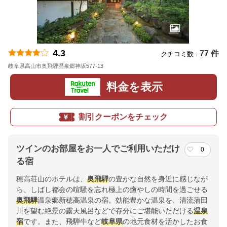
4.3
77 件
クチコミ数 :
岐阜県高山市奥飛騨温泉郷神坂577-13
地図
料金を表示
割引クーポンをチェック
ツインのお部屋をお一人でご利用いただけ
0
る宿
穂高荘山のホテルは、
奥飛騨
の豊かな自然を身近に感じなが
ら、しばし都会の喧騒を忘れ極上の癒やしの時間を過ごせる
奥飛騨
温泉郷新穂高温泉の宿。効能豊かな温泉を、清流蒲田
川を望む絶景の露天風呂などで存分にご堪能いただける
温泉
宿
です。また、飛騨牛など
岐阜県
の地元食材を活かしたお食