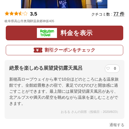
3.5
77 件
クチコミ数 :
岐阜県高山市奥飛騨温泉郷神坂405
地図
料金を表示
割引クーポンをチェック
絶景を楽しめる展望貸切露天風呂
0
新穂高ロープウェイから車で10分ほどのところにある温泉旅
館です。全館総畳敷きの宿で、素足でのびのびと開放感に過
ごすことができます。最上階には展望貸切露天風呂があり、
北アルプスや満天の星空を眺めながら温泉を楽しむことがで
きます。
おるる さんの回答（投稿日：2020/8/23）
通報する