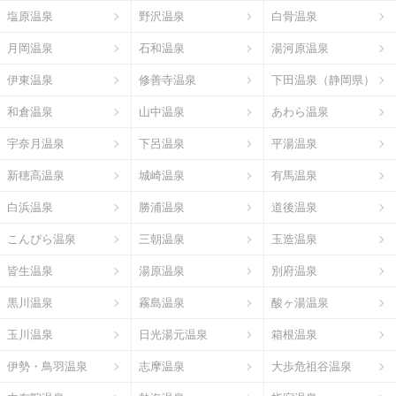
塩原温泉
野沢温泉
白骨温泉
月岡温泉
石和温泉
湯河原温泉
伊東温泉
修善寺温泉
下田温泉（静岡県）
和倉温泉
山中温泉
あわら温泉
宇奈月温泉
下呂温泉
平湯温泉
新穂高温泉
城崎温泉
有馬温泉
白浜温泉
勝浦温泉
道後温泉
こんぴら温泉
三朝温泉
玉造温泉
皆生温泉
湯原温泉
別府温泉
黒川温泉
霧島温泉
酸ヶ湯温泉
玉川温泉
日光湯元温泉
箱根温泉
伊勢・鳥羽温泉
志摩温泉
大歩危祖谷温泉