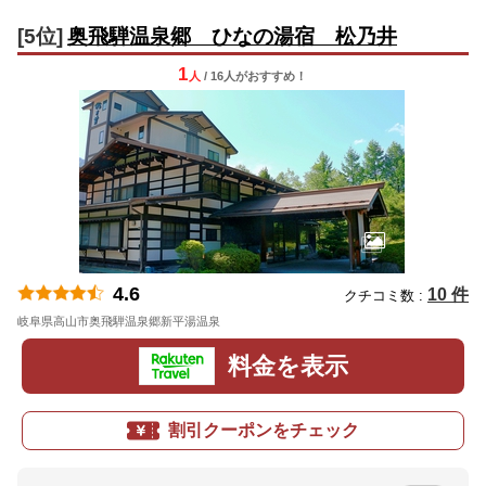
[5位]
奥飛騨温泉郷 ひなの湯宿 松乃井
1
人
/ 16人
が
おすすめ！
4.6
10 件
クチコミ数 :
岐阜県高山市奥飛騨温泉郷新平湯温泉
地図
料金を表示
割引クーポンをチェック