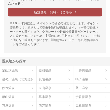
んたまる！
新規登録（無料）はこちら
※1Ｇ＝1円相当は、Ｇポイントの価値の目安となります。ポイント
交換時には、原則として交換手数料が発生します。（一部の交換パ
ートナーを除く）また、交換レートや最低交換数量がパートナーご
とに設定されているため、実質的には1円相当を下回ります。（一部
下回らない場合もございます）詳細は各パートナー毎の交換詳細ペ
ージをご確認ください。
温泉地から探す
定山渓温泉
登別温泉
十勝川温泉
湯の川温泉（北海道）
乳頭温泉
鳴子温泉
秋保温泉
東山温泉
蔵王温泉
銀山温泉
草津温泉
伊香保温泉
万座温泉
四万温泉
鬼怒川温泉