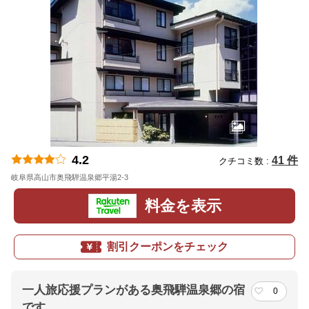
4.2
41 件
クチコミ数 :
岐阜県高山市奥飛騨温泉郷平湯2-3
地図
料金を表示
割引クーポンをチェック
一人旅応援プランがある奥飛騨温泉郷の宿
0
です