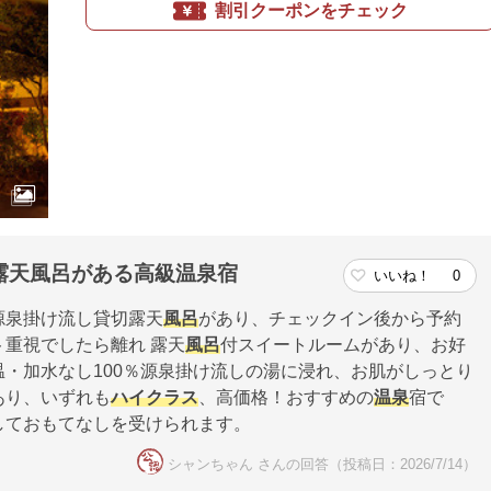
割引クーポンをチェック
露天風呂がある高級温泉宿
いいね！
0
源泉掛け流し貸切露天
風呂
があり、チェックイン後から予約
重視でしたら離れ 露天
風呂
付スイートルームがあり、お好
・加水なし100％源泉掛け流しの湯に浸れ、お肌がしっとり
あり、いずれも
ハイクラス
、高価格！おすすめの
温泉
宿で
しておもてなしを受けられます。
シャンちゃん さんの回答（投稿日：2026/7/14）