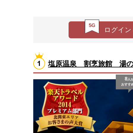
5G
ログイン
塩原温泉 割烹旅館 湯
8
人
おすす