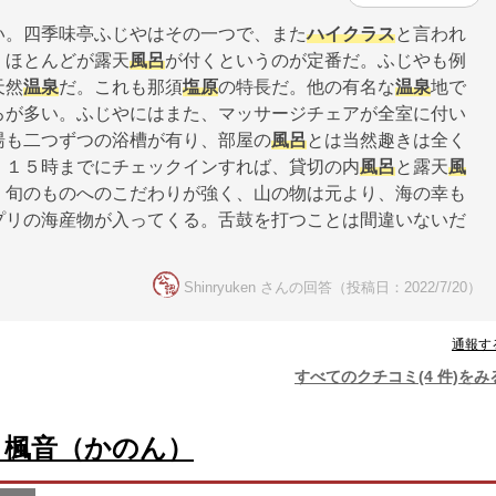
い。四季味亭ふじやはその一つで、また
ハイクラス
と言われ
、ほとんどが露天
風呂
が付くというのが定番だ。ふじやも例
天然
温泉
だ。これも那須
塩原
の特長だ。他の有名な
温泉
地で
ろが多い。ふじやにはまた、マッサージチェアが全室に付い
湯も二つずつの浴槽が有り、部屋の
風呂
とは当然趣きは全く
、１５時までにチェックインすれば、貸切の内
風呂
と露天
風
、旬のものへのこだわりが強く、山の物は元より、海の幸も
プリの海産物が入ってくる。舌鼓を打つことは間違いないだ
Shinryuken さんの回答（投稿日：2022/7/20）
通報す
すべてのクチコミ(4 件)をみ
 楓音（かのん）