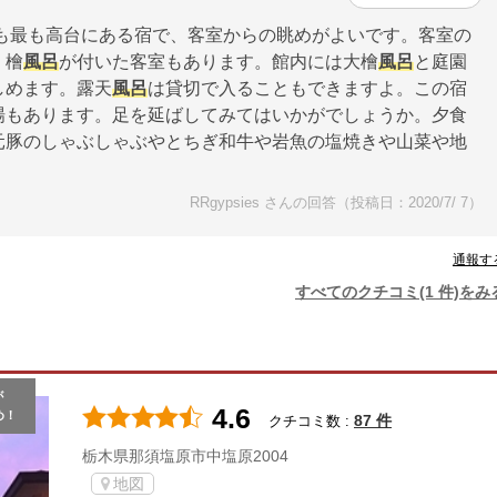
も最も高台にある宿で、客室からの眺めがよいです。客室の
、檜
風呂
が付いた客室もあります。館内には大檜
風呂
と庭園
しめます。露天
風呂
は貸切で入ることもできますよ。この宿
場もあります。足を延ばしてみてはいかがでしょうか。夕食
元豚のしゃぶしゃぶやとちぎ和牛や岩魚の塩焼きや山菜や地
RRgypsies さんの回答（投稿日：2020/7/ 7）
通報す
すべてのクチコミ(1 件)をみ
が
4.6
め！
87 件
クチコミ数 :
栃木県那須塩原市中塩原2004
地図