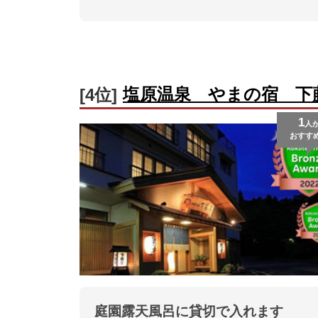
塩原温泉 やまの宿 下
[4位]
1
人
おすす
庭園露天風呂に貸切で入れます