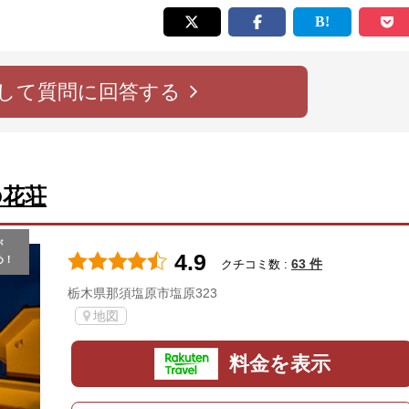
して質問に回答する
の花荘
が
4.9
め！
63 件
クチコミ数 :
栃木県那須塩原市塩原323
地図
料金を表示