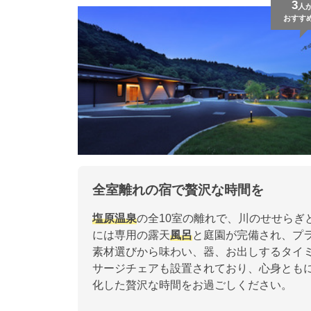
3
人
おすす
全室離れの宿で贅沢な時間を
塩原
温泉
の全10室の離れで、川のせせらぎ
には専用の露天
風呂
と庭園が完備され、プ
素材選びから味わい、器、お出しするタイ
サージチェアも設置されており、心身とも
化した贅沢な時間をお過ごしください。