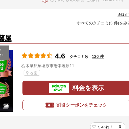
たけやん さんの回答（投稿日：2024/12/30）
通報す
すべてのクチコミ(3 件)をみ
藤屋
が
4.6
め！
120 件
クチコミ数 :
栃木県那須塩原市湯本塩原11
地図
料金を表示
割引クーポンをチェック
いいね！
0