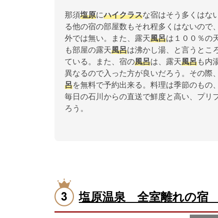
那須
塩原
に
ハイクラス
な宿はそう多くはな
る他の宿の部屋数もそれ程多くはないので
外では無い。また、露天
風呂
は１００％の
も部屋の露天
風呂
は沸かし湯、と言うとこ
ている。また、宿の
風呂
は、露天
風呂
も内
異なるので入った方が良いだろう。その際
呂
を無料で予約出来る。料理は季節のもの
毎日の石川からの直送で鮮度と高い、プリ
ろう。
塩原温泉 全室離れの宿