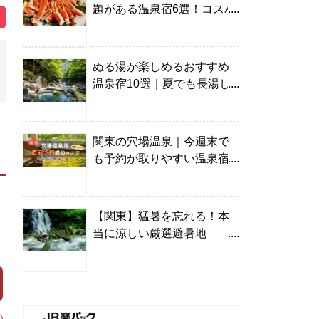
題がある温泉宿6選！コスパ
の高い宿からご褒美旅まで
ぬる湯が楽しめるおすすめ
温泉宿10選｜夏でも長湯し
やすい名湯を温泉ソムリエ
が厳選
関東の穴場温泉｜今週末で
も予約が取りやすい温泉宿
を温泉ソムリエが紹介
【関東】猛暑を忘れる！本
当に涼しい厳選避暑地
TOP10