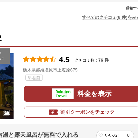
通報す
すべてのクチコミ(8 件)をみ
や
が
4.5
め！
76 件
クチコミ数 :
栃木県那須塩原市上塩原675
地図
料金を表示
割引クーポンをチェック
内湯と露天風呂が無料で入れる
いいね！
0