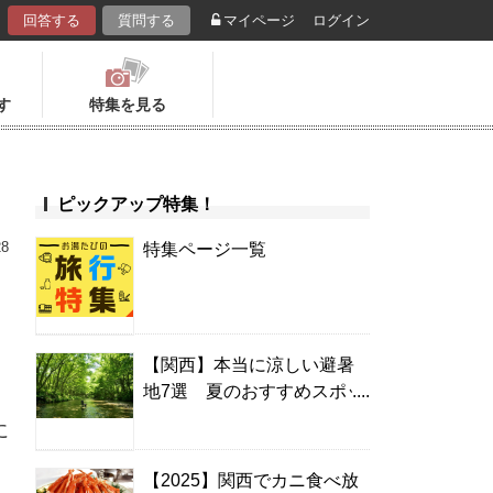
回答する
質問する
マイページ
ログイン
す
特集を見る
ピックアップ特集！
28
特集ページ一覧
【関西】本当に涼しい避暑
地7選 夏のおすすめスポッ
ト＆温泉宿
に
【2025】関西でカニ食べ放