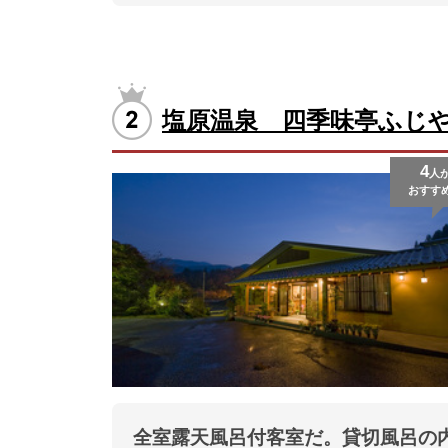
塩原温泉 四季味亭ふじ
4
人
おすす
全室露天風呂付客室だ。貸切風呂の