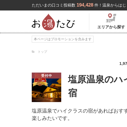
194,428
ただいまの口コミ投稿数
件！温泉からはじ
エリアから探す
本ページはプロモーションを含みます
トップ
1,9
受付中
塩原温泉のハ
宿
塩原温泉でハイクラスの宿があればおす
楽しみたいです。