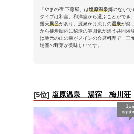
「やまの宿 下藤屋」は
塩原
温泉
郷のなかで
タイプは和室、和洋室から選ぶことができ
露天
風呂
があり、源泉かけ流しの
温泉
が楽
から徒歩圏内に秘湯の雰囲気が漂う共同浴
は地元の山の幸がメインの会席料理で、三
場産の野菜が美味しいです。
塩原温泉 湯宿 梅川荘
[5位]
1
人
おすす