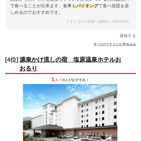
で食べることが出来ます。食事も
バイキング
で食べ放題を楽
しめるのでおすすめです。
たすく さんの回答（投稿日：2021/4/24）
通報する
すべてのクチコミ(1 件)をみる
[4位]
源泉かけ流しの宿 塩原温泉ホテルお
おるり
1
人
/ 19人
が
おすすめ！