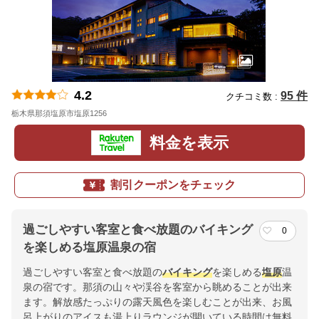
4.2
95 件
クチコミ数 :
栃木県那須塩原市塩原1256
地図
料金を表示
割引クーポンをチェック
過ごしやすい客室と食べ放題のバイキング
0
を楽しめる塩原温泉の宿
過ごしやすい客室と食べ放題の
バイキング
を楽しめる
塩原
温
泉の宿です。那須の山々や渓谷を客室から眺めることが出来
ます。解放感たっぷりの露天風色を楽しむことが出来、お風
呂上がりのアイスも湯上りラウンジが開いている時間は無料