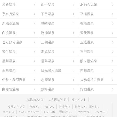
和倉温泉
山中温泉
あわら温泉
宇奈月温泉
下呂温泉
平湯温泉
新穂高温泉
城崎温泉
有馬温泉
白浜温泉
勝浦温泉
道後温泉
こんぴら温泉
三朝温泉
玉造温泉
皆生温泉
湯原温泉
別府温泉
黒川温泉
霧島温泉
酸ヶ湯温泉
玉川温泉
日光湯元温泉
箱根温泉
伊勢・鳥羽温泉
志摩温泉
大歩危祖谷温泉
由布院温泉
熱海温泉
指宿温泉
お湯たびとは
ご利用ガイド
Ｇポイント
Ｇランキング
だれどこ
ocruyo
お湯たび
わたしと、暮らし。
キテミヨ
ベストオイシー
モノスポ
野に行く。
カウナラ
ミツケヨ
たびゆかし
Ｇ-Ranking 推し活
食pin by Ｇ-Ranking
ハーブ酒のススメ