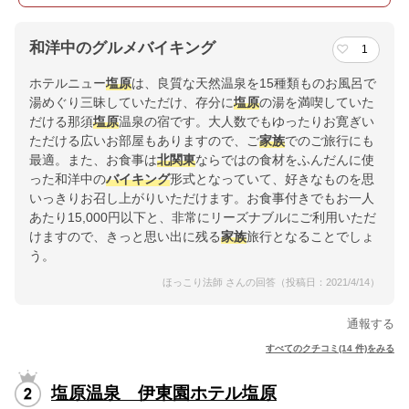
和洋中のグルメバイキング
1
ホテルニュー
塩原
は、良質な天然温泉を15種類ものお風呂で
湯めぐり三昧していただけ、存分に
塩原
の湯を満喫していた
だける那須
塩原
温泉の宿です。大人数でもゆったりお寛ぎい
ただける広いお部屋もありますので、ご
家族
でのご旅行にも
最適。また、お食事は
北関東
ならではの食材をふんだんに使
った和洋中の
バイキング
形式となっていて、好きなものを思
いっきりお召し上がりいただけます。お食事付きでもお一人
あたり15,000円以下と、非常にリーズナブルにご利用いただ
けますので、きっと思い出に残る
家族
旅行となることでしょ
う。
ほっこり法師 さんの回答（投稿日：2021/4/14）
通報する
すべてのクチコミ(14 件)をみる
塩原温泉 伊東園ホテル塩原