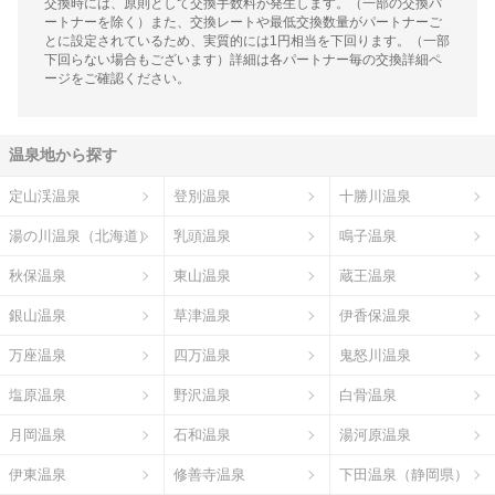
交換時には、原則として交換手数料が発生します。（一部の交換パ
ートナーを除く）また、交換レートや最低交換数量がパートナーご
とに設定されているため、実質的には1円相当を下回ります。（一部
下回らない場合もございます）詳細は各パートナー毎の交換詳細ペ
ージをご確認ください。
温泉地から探す
定山渓温泉
登別温泉
十勝川温泉
湯の川温泉（北海道）
乳頭温泉
鳴子温泉
秋保温泉
東山温泉
蔵王温泉
銀山温泉
草津温泉
伊香保温泉
万座温泉
四万温泉
鬼怒川温泉
塩原温泉
野沢温泉
白骨温泉
月岡温泉
石和温泉
湯河原温泉
伊東温泉
修善寺温泉
下田温泉（静岡県）