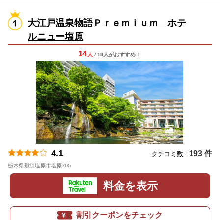
大江戸温泉物語Ｐｒｅｍｉｕｍ ホテ
ルニュー塩原
14
人
/ 19人
が
おすすめ！
4.1
193 件
クチコミ数 :
栃木県那須塩原市塩原705
地図
料金を表示
割引クーポンをチェック