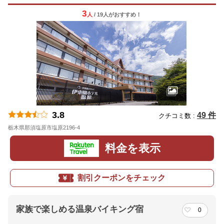
3
人
/ 19人
が
おすすめ！
3.8
49 件
クチコミ数 :
栃木県那須塩原市塩原2196-4
地図
料金を表示
割引クーポンをチェック
家族で楽しめる温泉バイキング宿
0