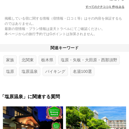
すべてのクチコミ(1 件)をみる
掲載している宿に関する情報（宿情報・口コミ等）はその内容を保証するも
のではありません。
最新の宿情報・プラン情報は楽天トラベルにてご確認ください。
本ページからの旅行予約ではGポイントは加算されません。
関連キーワード
家族
北関東
栃木県
塩原・矢板・大田原・西那須野
塩原
塩原温泉
バイキング
名湯100選
「塩原温泉」に関連する質問