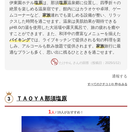
伊東園ホテル
塩原
は、那須
塩原
温泉郷に位置し、四季折々の
絶景を楽しめる温泉宿です。館内にはカラオケや卓球、ゲー
ムコーナーなど、
家族
連れでも楽しめる設備が整い、リラッ
クスした時間を過ごせます。温泉は美肌効果が期待できる
pH8.0の湯を使用した大浴場や露天風呂で、旅の疲れを癒や
すことができます。また、和洋中の豊富なメニューを揃えた
バイキング
では、ライブキッチンで提供される旬の料理を楽
しみ、アルコールも飲み放題で提供されます。
家族
旅行に最
適なプランも多く、思い出に残るひとときを過ごせます。
たけやん さんの回答（投稿日：2025/1/12）
通報する
すべてのクチコミ(3 件)をみる
ＴＡＯＹＡ那須塩原
1
人
/ 19人
が
おすすめ！