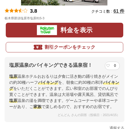
3.8
61 件
クチコミ数 :
栃木県那須塩原市塩原815-3
地図
料金を表示
割引クーポンをチェック
塩原温泉のバイキングできる温泉宿！
0
塩原
温泉ホテルおおるりは夕食に活き鮑の踊り焼きがメイン
の約30種ハーフ
バイキング
を、朝食に約30種の和洋
バイキン
グ
をいただくことができます。広い和室のお部屋でのんびり
寛ぐことができます。温泉は大浴場や露天風呂、貸切風呂で
塩原
温泉の湯を満喫できます。ゲームコーナーや卓球コーナ
ーがあり、ご
家族
で楽しめるので、おすすめのお宿です。
どんどん さんの回答（投稿日：2021/4/15）
通報する