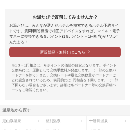
お湯たびで質問してみませんか？
お湯たびは、みんなが選んだホテルを検索できるホテル予約サイ
トです。質問/回答機能で相互アドバイスをすれば、マイル・電子
マネーに交換できるＧポイント(1Ｇポイント＝1円相当)がどんど
んたまる！
新規登録（無料）はこちら
※1Ｇ＝1円相当は、Ｇポイントの価値の目安となります。ポイント
交換時には、原則として交換手数料が発生します。（一部の交換パ
ートナーを除く）また、交換レートや最低交換数量がパートナーご
とに設定されているため、実質的には1円相当を下回ります。（一部
下回らない場合もございます）詳細は各パートナー毎の交換詳細ペ
ージをご確認ください。
温泉地から探す
定山渓温泉
登別温泉
十勝川温泉