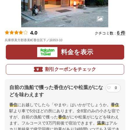
4.0
6 件
クチコミ数 :
兵庫県美方郡香美町香住区下ノ浜653-10
地図
料金を表示
割引クーポンをチェック
自前の漁船で獲った香住がにや松葉がにな
0
どを味わえます
香住
にお越しでしたら「やまや」はいかがでしょうか。
香住
駅より車で5分ほどの所にあります。全8室のみの小さな宿で
すが、自前の漁船で獲った
香住
がにや松葉がになどを味わえ
ます。フルコースで3万円前後で宿泊できます。
温泉
はアル
カリ単純泉で疲労回復に効果があり24時間いつでも入浴でき