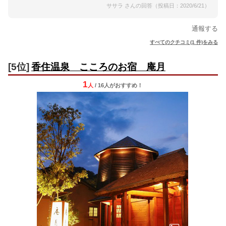
ササラ さんの回答（投稿日：2020/6/21）
通報する
すべてのクチコミ(1 件)をみる
[5位]
香住温泉 こころのお宿 庵月
1
人
/ 16人
が
おすすめ！