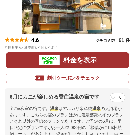
4.6
91 件
クチコミ数 :
兵庫県美方郡香美町香住区香住31-1
地図
料金を表示
割引クーポンをチェック
6月にカニが楽しめる香住温泉の宿です
0
全7室和室の宿です。
温泉
はアルカリ泉単純
温泉
の大浴場が
あります。こちらの宿のプランはかに漁最盛期の冬のプラン
とそれ以外の季節のプランがあります。ご予定の6月は、平
日限定のプランですがお一人22,000円の「松葉かに1.5杯焼
鍋コース」があります。焼きがに・かにしゃぶ・かにコキー