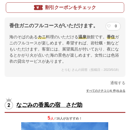
割引クーポンをチェック
香住ガニのフルコースがいただけます。
0
海のそばのある
カニ
料理のいただける
温泉
旅館です。
香住
ガ
ニのフルコースが楽しめます。希望すれば、岩牡蠣・鮑など
もいただけます。客室には、展望風呂が付いており、夜にな
るとかがり火が点いた海の景色が楽しめます。女性には色浴
衣の貸出サービスがあります。
とりむ さんの回答（投稿日：2023/5/18）
通報する
すべてのクチコミ(6 件)をみる
なごみの香風の宿 さだ助
5
人
/ 16人
が
おすすめ！