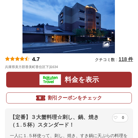
4.7
118 件
クチコミ数 :
兵庫県美方郡香美町香住区下浜634
地図
料金を表示
割引クーポンをチェック
【定番】３大蟹料理☆刺し、鍋、焼き
0
（１.５杯）スタンダード！
一人に１.５杯使って、刺し、焼き、すき鍋に天ぷらの料理を