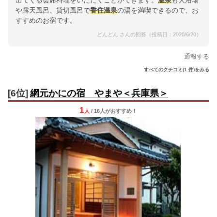
出てくる会席料理をいただくことができます。
温泉
も大浴場
や露天風呂、貸切風呂で
香住
温泉
の湯を満喫できるので、お
すすめのお宿です。
どんどん さんの回答（投稿日：2020/6/20）
通報する
すべてのクチコミ(1 件)をみる
[6位]
網元かにの宿 やまや＜兵庫県＞
1
人
/ 16人
が
おすすめ！