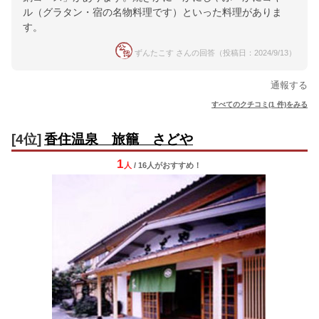
ル（グラタン・宿の名物料理です）といった料理がありま
す。
ずんたこす さんの回答（投稿日：2024/9/13）
通報する
すべてのクチコミ(1 件)をみる
[4位]
香住温泉 旅籠 さどや
1
人
/ 16人
が
おすすめ！