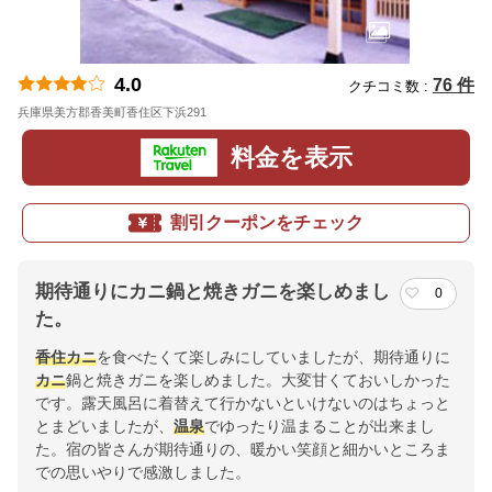
4.0
76 件
クチコミ数 :
兵庫県美方郡香美町香住区下浜291
地図
料金を表示
割引クーポンをチェック
期待通りにカニ鍋と焼きガニを楽しめまし
0
た。
香住
カニ
を食べたくて楽しみにしていましたが、期待通りに
カニ
鍋と焼きガニを楽しめました。大変甘くておいしかった
です。露天風呂に着替えて行かないといけないのはちょっと
とまどいましたが、
温泉
でゆったり温まることが出来まし
た。宿の皆さんが期待通りの、暖かい笑顔と細かいところま
での思いやりで感激しました。