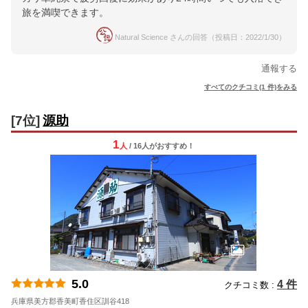
旅を満喫できます。
Natural Science さんの回答（投稿日：2022/1/30）
通報する
すべてのクチコミ(1 件)をみる
[7位]
源助
1
人
/ 16人
が
おすすめ！
5.0
4 件
クチコミ数 :
兵庫県美方郡香美町香住区訓谷418
地図