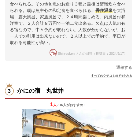
食べられる。その他旬魚のお造り３種と最後は蟹雑炊を食べ
られる。朝は魚中心の和定食を食べられる。
香住
温泉
を大浴
場、露天風呂、家族風呂で、２４時間楽しめる。内風呂付和
洋室で、２人合計８万円で一泊二食出来る。欠点は人気の有
る宿なので、中々予約が取れない。人数が分からないが、お
一人での利用は出来ないので、２人以上での予約で、平日が
取れる可能性が高い。
Shinryuken さんの回答（投稿日：2024/9/17）
通報する
すべてのクチコミ(5 件)をみる
かにの宿 丸世井
1
人
/ 16人
が
おすすめ！