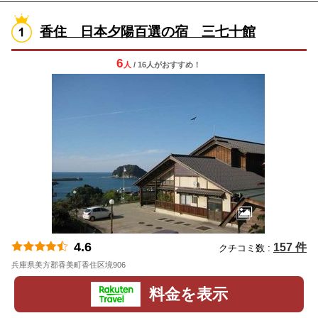
香住 日本夕陽百選の宿 三七十館
6
人
/ 16人
が
おすすめ！
4.6
157 件
クチコミ数 :
兵庫県美方郡香美町香住区境906
地図
料金を表示