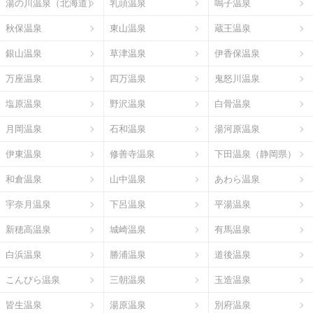
湯の川温泉（北海道）
乳頭温泉
鳴子温泉
秋保温泉
東山温泉
蔵王温泉
銀山温泉
草津温泉
伊香保温泉
万座温泉
四万温泉
鬼怒川温泉
塩原温泉
野沢温泉
白骨温泉
月岡温泉
石和温泉
湯河原温泉
伊東温泉
修善寺温泉
下田温泉（静岡県）
和倉温泉
山中温泉
あわら温泉
宇奈月温泉
下呂温泉
平湯温泉
新穂高温泉
城崎温泉
有馬温泉
白浜温泉
勝浦温泉
道後温泉
こんぴら温泉
三朝温泉
玉造温泉
皆生温泉
湯原温泉
別府温泉