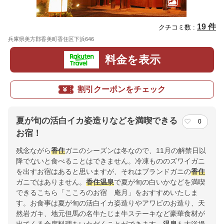
19 件
クチコミ数 :
兵庫県美方郡香美町香住区下浜646
地図
料金を表示
割引クーポンをチェック
夏が旬の活白イカ姿造りなどを満喫できる
0
お宿！
残念ながら
香住
ガニのシーズンは冬なので、11月の解禁日以
降でないと食べることはできません。冷凍もののズワイガニ
を出すお宿はあると思いますが、それはブランドガニの
香住
ガニではありません。
香住
温泉
で夏が旬の白いかなどを満喫
できるこちら「こころのお宿 庵月」をおすすめいたしま
す。お食事は夏が旬の活白イカ姿造りやアワビのお造り、天
然岩ガキ、地元但馬の名牛たじま牛ステーキなど豪華食材が