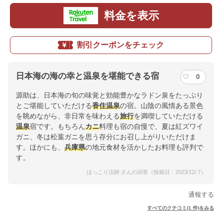
料金を表示
割引クーポンをチェック
日本海の海の幸と温泉を堪能できる宿
0
源助は、日本海の旬の味覚と効能豊かなラドン泉をたっぷり
とご堪能していただける
香住
温泉
の宿。山陰の風情ある景色
を眺めながら、非日常を味わえる
旅行
を満喫していただける
温泉
宿です。もちろん
カニ
料理も宿の自慢で、夏は紅ズワイ
ガニ、冬は松葉ガニを思う存分にお召し上がりいただけま
す。ほかにも、
兵庫県
の地元食材を活かしたお料理も評判で
す。
ほっこり法師 さんの回答（投稿日：2023/12/ 7）
通報する
すべてのクチコミ(1 件)をみる