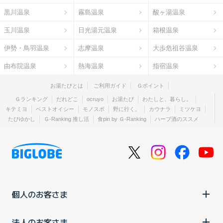
黒川温泉
霧島温泉
酸ヶ湯温泉
玉川温泉
日光湯元温泉
箱根温泉
伊勢・鳥羽温泉
志摩温泉
大歩危祖谷温泉
由布院温泉
熱海温泉
指宿温泉
お湯たびとは
ご利用ガイド
Ｇポイント
Ｇランキング
だれどこ
ocruyo
お湯たび
わたしと、暮らし。
キテミヨ
ベストオイシー
モノスポ
野に行く。
カウナラ
ミツケヨ
たびゆかし
Ｇ-Ranking 推し活
食pin by Ｇ-Ranking
ハーブ酒のススメ
個人のお客さま
法人のお客さま