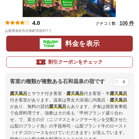
4.0
106 件
クチコミ数 :
山梨県笛吹市石和町市部977-7
地図
料金を表示
割引クーポンをチェック
客室の種類が複数ある石和温泉の宿です
0
露天風呂
とサウナ付き客室・
露天風呂
付き客室・半
露天風呂
付き客室があります。温泉は男女大浴場に内風呂・
露天風呂
があり、無料の貸切
露天風呂
もあります。夕食は個室食事処
で会席料理です。強肴はその名も「甲州ブランド盛り合わ
せ」で、富士の介（ニジマスとキングサーモンを交配させた
山梨のブランド魚）の手毬寿司・山梨ブランド牛のロースト
（イチゴのソースをかけていただきます）が並んでいます。