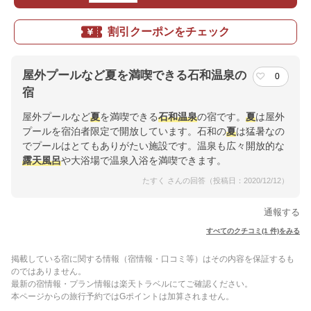
割引クーポンをチェック
屋外プールなど夏を満喫できる石和温泉の
0
宿
屋外プールなど
夏
を満喫できる
石和温泉
の宿です。
夏
は屋外
プールを宿泊者限定で開放しています。石和の
夏
は猛暑なの
でプールはとてもありがたい施設です。温泉も広々開放的な
露天風呂
や大浴場で温泉入浴を満喫できます。
たすく さんの回答（投稿日：2020/12/12）
通報する
すべてのクチコミ(1 件)をみる
掲載している宿に関する情報（宿情報・口コミ等）はその内容を保証するも
のではありません。
最新の宿情報・プラン情報は楽天トラベルにてご確認ください。
本ページからの旅行予約ではGポイントは加算されません。