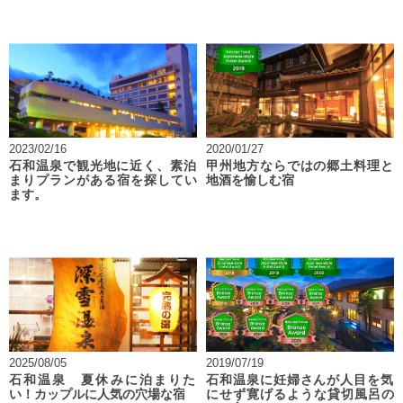
2023/02/16
2020/01/27
石和温泉で観光地に近く、素泊
甲州地方ならではの郷土料理と
まりプランがある宿を探してい
地酒を愉しむ宿
ます。
2025/08/05
2019/07/19
石和温泉 夏休みに泊まりた
石和温泉に妊婦さんが人目を気
い！カップルに人気の穴場な宿
にせず寛げるような貸切風呂の