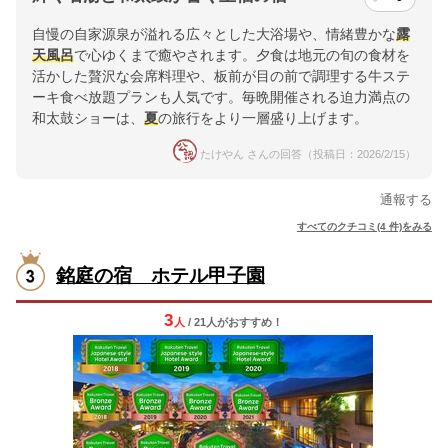
自慢の自家源泉が溢れる広々とした大浴場や、情緒豊かな
露
天風呂
で心ゆくまで癒やされます。夕食は地元の旬の食材を
活かした贅沢な会席料理や、板前が目の前で調理する牛ステ
ーキ食べ放題プランも人気です。毎晩開催される迫力満点の
和太鼓ショーは、
夏
の旅行をより一層盛り上げます。
たけやん さんの回答（投稿日：2026/2/15）
通報する
すべてのクチコミ(4 件)をみる
銘庭の宿 ホテル甲子園
3
人
/ 21人
が
おすすめ！