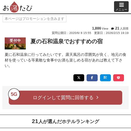
メニュー
本ページはプロモーションを含みます
1,886
21
View
人回答
質問公開日：2020/6/ 8 15:55
更新日：2026/2/15 19:19
夏の石和温泉でおすすめの宿
受付中
夏に石和温泉に行ってみたいです。露天風呂の雰囲気が良く、地元の食
材を使っている等素敵な食事やお酒も楽しめる宿があれば教えて下さ
い。
5G
ログインして質問に回答する
21
人が選んだホテルランキング