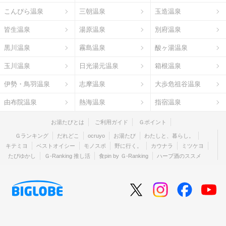
こんぴら温泉
三朝温泉
玉造温泉
皆生温泉
湯原温泉
別府温泉
黒川温泉
霧島温泉
酸ヶ湯温泉
玉川温泉
日光湯元温泉
箱根温泉
伊勢・鳥羽温泉
志摩温泉
大歩危祖谷温泉
由布院温泉
熱海温泉
指宿温泉
お湯たびとは
ご利用ガイド
Ｇポイント
Ｇランキング
だれどこ
ocruyo
お湯たび
わたしと、暮らし。
キテミヨ
ベストオイシー
モノスポ
野に行く。
カウナラ
ミツケヨ
たびゆかし
Ｇ-Ranking 推し活
食pin by Ｇ-Ranking
ハーブ酒のススメ