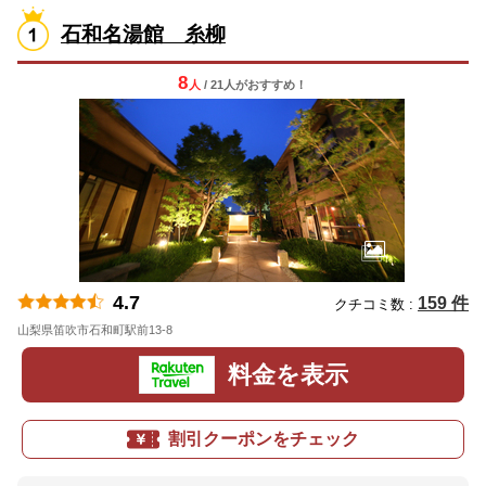
石和名湯館 糸柳
8
人
/ 21人
が
おすすめ！
4.7
159 件
クチコミ数 :
山梨県笛吹市石和町駅前13-8
地図
料金を表示
割引クーポンをチェック