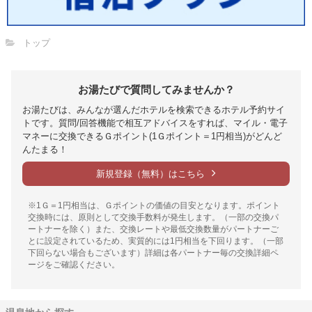
トップ
お湯たびで質問してみませんか？
お湯たびは、みんなが選んだホテルを検索できるホテル予約サイ
トです。質問/回答機能で相互アドバイスをすれば、マイル・電子
マネーに交換できるＧポイント(1Ｇポイント＝1円相当)がどんど
んたまる！
新規登録（無料）はこちら
※1Ｇ＝1円相当は、Ｇポイントの価値の目安となります。ポイント
交換時には、原則として交換手数料が発生します。（一部の交換パ
ートナーを除く）また、交換レートや最低交換数量がパートナーご
とに設定されているため、実質的には1円相当を下回ります。（一部
下回らない場合もございます）詳細は各パートナー毎の交換詳細ペ
ージをご確認ください。