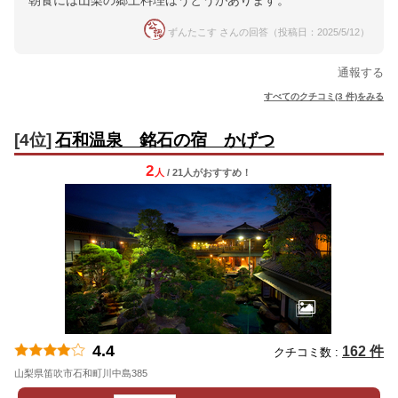
朝食には山梨の郷土料理ほうとうがあります。
ずんたこす さんの回答（投稿日：2025/5/12）
通報する
すべてのクチコミ(3 件)をみる
[4位]
石和温泉 銘石の宿 かげつ
2
人
/ 21人
が
おすすめ！
4.4
162 件
クチコミ数 :
山梨県笛吹市石和町川中島385
地図