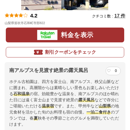
4.2
17 件
クチコミ数 :
山梨県笛吹市石和町市部822
地図
料金を表示
割引クーポンをチェック
南アルプスを見渡す絶景の露天風呂
0
ホテル古柏園は、四方を富士山、南アルプス、秩父山脈など
に囲まれ、高層階からは素晴らしい景色もお楽しみいただけ
る
石和温泉
の宿。効能豊かな温泉を、南アルプスのほか晴れ
た日には遠く富士山まで見渡す絶景の
露天風呂
などで存分に
ご堪能いただける
温泉宿
です。また、甲州牛など
山梨県
の地
元食材を活かした旬のお料理も宿の自慢。
一泊二食付き
のプ
ランでは、春
夏
秋冬その季節ごとのグルメを満喫していただ
けます。