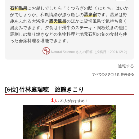
石和温泉
にお越しでしたら「くつろぎの邸 くにたち」はいか
がでしょうか。和風情緒が漂う癒しの
温泉宿
です。温泉は野
趣あふれる大浴場と
露天風呂
のほかに貸切風呂で気持ち良く
湯あみできます。夕食は甲州牛のステーキ・陶板焼きの他に
馬刺しの焙り焼きなどの名物料理と地元石和の旬の食材を使
った会席料理を堪能できます。
Natural Science さんの回答（投稿日：2021/12/ 2）
通報する
すべてのクチコミ(1 件)をみる
[6位]
竹林庭瑞穂 旅籠きこり
1
人
/ 21人
が
おすすめ！