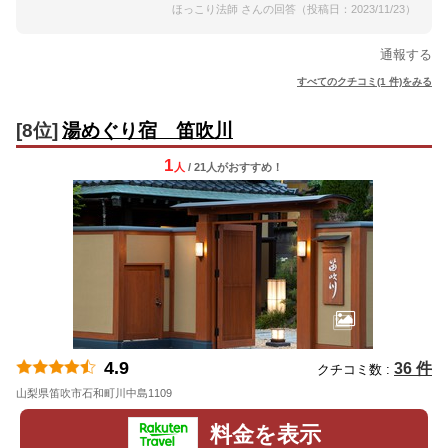
ほっこり法師 さんの回答（投稿日：2023/11/23）
通報する
すべてのクチコミ(1 件)をみる
[8位]
湯めぐり宿 笛吹川
1
人
/ 21人
が
おすすめ！
4.9
36 件
クチコミ数 :
山梨県笛吹市石和町川中島1109
地図
料金を表示