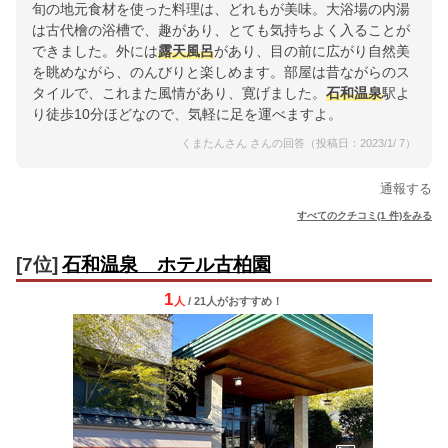
旬の地元食材を使った料理は、どれもが美味。大浴場の内湯
は古代檜の浴槽で、趣があり、とても気持ちよく入ることが
できました。外には
露天風呂
があり、目の前に広がり自然美
を眺めながら、のんびりと楽しめます。部屋は昔ながらのス
タイルで、これまた風情があり、寛げました。
石和温泉
駅よ
り徒歩10分ほどなので、気軽に足を運べますよ。
くまたんさん さんの回答（投稿日：2023/1/ 7）
通報する
すべてのクチコミ(1 件)をみる
[7位]
石和温泉 ホテル古柏園
1
人
/ 21人
が
おすすめ！