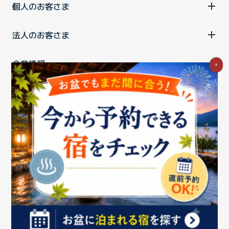
個人のお客さま
法人のお客さま
企業情報
×
ご利用中の方
お問い合わせ
消費税の表示
ウェブアクセシビリティの取り組み
個人情報保護ポリシー
プライバシーポータル
Cookieポリシー
特定商取引法に基づく表記
情報セキュリティ基本方針
商標について
BIGLOBEトップ
Copyright ©BIGLOBE Inc.
2026.
All rights reserved.