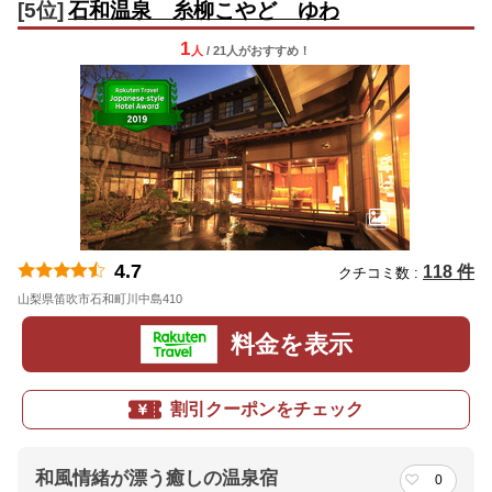
[5位]
石和温泉 糸柳こやど ゆわ
1
人
/ 21人
が
おすすめ！
4.7
118 件
クチコミ数 :
山梨県笛吹市石和町川中島410
地図
料金を表示
割引クーポンをチェック
和風情緒が漂う癒しの温泉宿
0