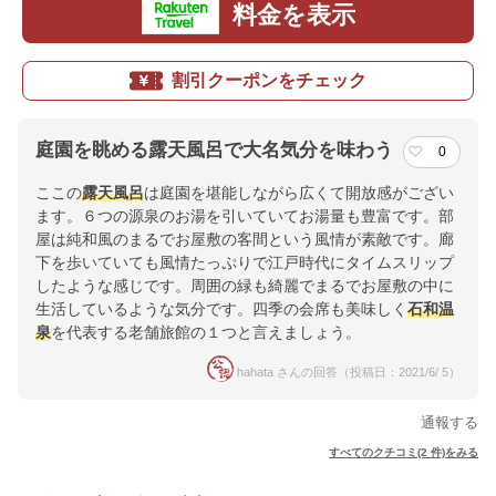
料金を表示
割引クーポンをチェック
庭園を眺める露天風呂で大名気分を味わう
0
ここの
露天風呂
は庭園を堪能しながら広くて開放感がござい
ます。６つの源泉のお湯を引いていてお湯量も豊富です。部
屋は純和風のまるでお屋敷の客間という風情が素敵です。廊
下を歩いていても風情たっぷりで江戸時代にタイムスリップ
したような感じです。周囲の緑も綺麗でまるでお屋敷の中に
生活しているような気分です。四季の会席も美味しく
石和温
泉
を代表する老舗旅館の１つと言えましょう。
hahata さんの回答（投稿日：2021/6/ 5）
通報する
すべてのクチコミ(2 件)をみる