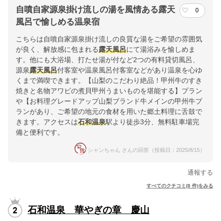
自噴自家源泉掛け流しの湯を風情ある露天
0
風呂で愉しめる温泉宿
こちらは自噴自家源泉掛け流しの良質な湯をご希望の雰囲気
が良く、解放感に包まれる
露天風呂
にて湯浴みを愉しめま
す。他にも大浴場、打たせ湯が付など2つの有料貸切風呂、
源泉
露天風呂
付客室や温泉風呂付客室などがあり温泉を心ゆ
くまで満喫できます。【山梨のこだわり絶品！甲州牛のすき
焼きと名物アワビの煮貝甲州うまいものを堪能する】プラン
や【お料理グレードアップ山梨ブランド牛メインの甲州牛プ
ランがあり、ご希望の地元の食材を用いた郷土料理に舌鼓で
きます。アクセスは
石和温泉
駅より徒歩3分、無料駐車場完
備と便利です。
シャンちゃん さんの回答（投稿日：2025/8/15）
通報する
すべてのクチコミ(8 件)をみる
石和温泉 華やぎの章 慶山