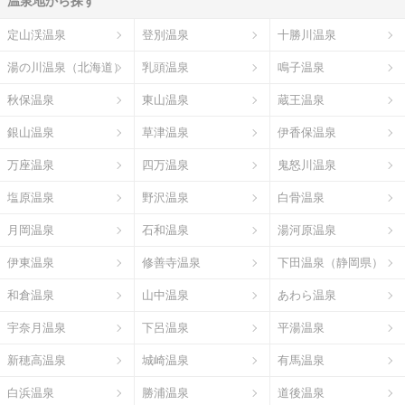
温泉地から探す
定山渓温泉
登別温泉
十勝川温泉
湯の川温泉（北海道）
乳頭温泉
鳴子温泉
秋保温泉
東山温泉
蔵王温泉
銀山温泉
草津温泉
伊香保温泉
万座温泉
四万温泉
鬼怒川温泉
塩原温泉
野沢温泉
白骨温泉
月岡温泉
石和温泉
湯河原温泉
伊東温泉
修善寺温泉
下田温泉（静岡県）
和倉温泉
山中温泉
あわら温泉
宇奈月温泉
下呂温泉
平湯温泉
新穂高温泉
城崎温泉
有馬温泉
白浜温泉
勝浦温泉
道後温泉