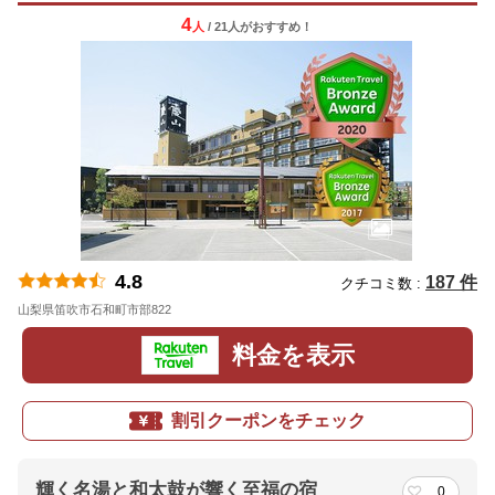
4
人
/ 21人
が
おすすめ！
4.8
187 件
クチコミ数 :
山梨県笛吹市石和町市部822
地図
料金を表示
割引クーポンをチェック
輝く名湯と和太鼓が響く至福の宿
0