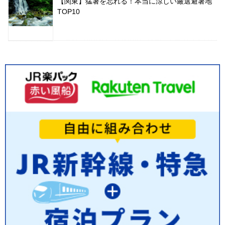
【関東】猛暑を忘れる！本当に涼しい厳選避暑地
TOP10