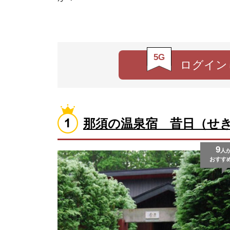
5G
ログイン
那須の温泉宿 昔日（せき
9
人
おすす