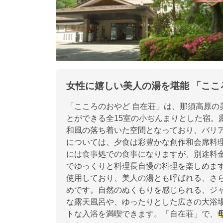
女性に嬉しい美人の湯を堪能 「ここ
「こころのおやど 自在荘」は、那須高原の
とができる全15室の小ぢんまりとした宿。
和風の落ち着いた空間となっており、バリ
については、夕食は彩豊かな創作和会席料
には食事処での食事になりますが、別途料
でゆっくりと料理長自慢の料理を楽しめま
使用しており、美人の湯とも呼ばれる、さ
めです。自然のぬくもりを感じられる、ジャ
な露天風呂や、ゆったりとした広さの大浴
トな入浴を満喫できます。「自在荘」で、