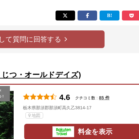
して質問に回答する
じつ・オールドデイズ)
が
4.6
め！
85 件
クチコミ数 :
栃木県那須郡那須町高久乙3814-17
地図
料金を表示