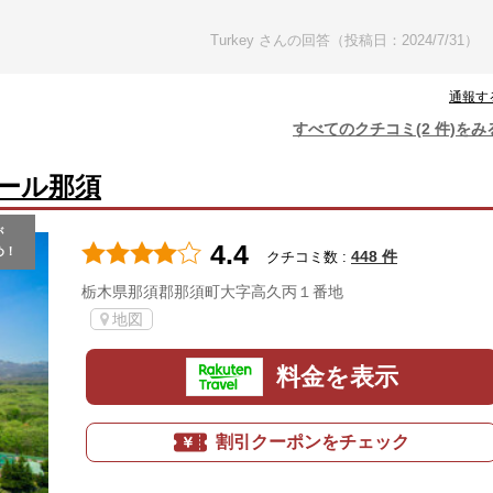
Turkey さんの回答（投稿日：2024/7/31）
通報す
すべてのクチコミ(2 件)をみ
ール那須
が
4.4
め！
448 件
クチコミ数 :
栃木県那須郡那須町大字高久丙１番地
地図
料金を表示
割引クーポンをチェック