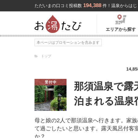
194,388
ただいまの口コミ投稿数
件！温泉からはじ
エリアから探す
本ページはプロモーションを含みます
トップ
14,85
受付中
那須温泉で露
泊まれる温泉
母と娘の2人で那須温泉へ行きます。家
て過ごしたいと思います。露天風呂付客
か？