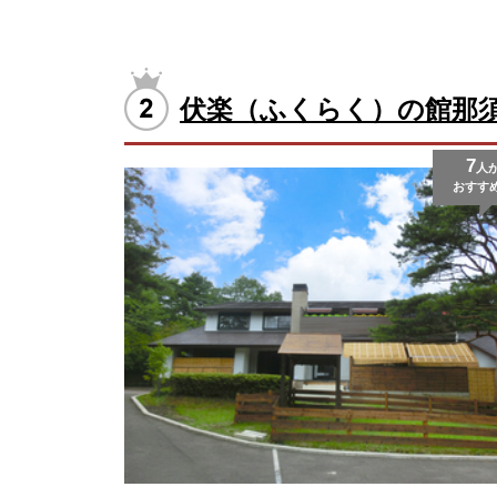
伏楽（ふくらく）の館那
7
人
おすす