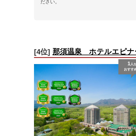
ださい。
那須温泉 ホテルエピナ
[4位]
1
人
おすす