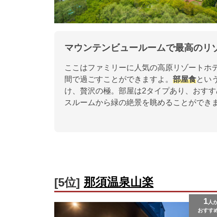
マウンテンビュールームで最高のリ
ここはファミリーに人気の高原リゾートホ
間で過ごすことができますよ。
部屋食
とい
け、贅沢の極。部屋は2タイプあり、おす
スルームから緑の絶景を眺めることができ
那須温泉山楽
[5位]
1
人
おすす