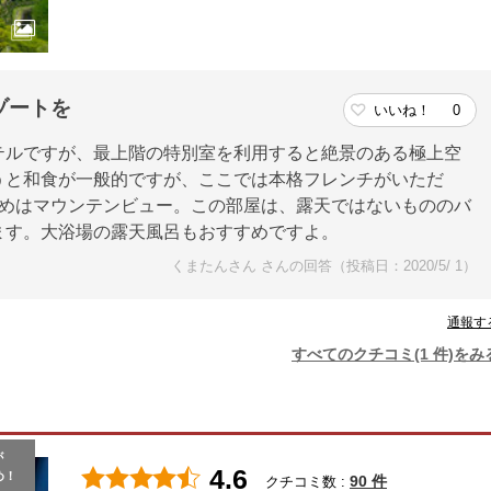
ゾートを
いいね！
0
テルですが、最上階の特別室を利用すると絶景のある極上空
うと和食が一般的ですが、ここでは本格フレンチがいただ
すめはマウンテンビュー。この部屋は、露天ではないもののバ
ます。大浴場の露天風呂もおすすめですよ。
くまたんさん さんの回答（投稿日：2020/5/ 1）
通報す
すべてのクチコミ(1 件)をみ
が
4.6
め！
90 件
クチコミ数 :