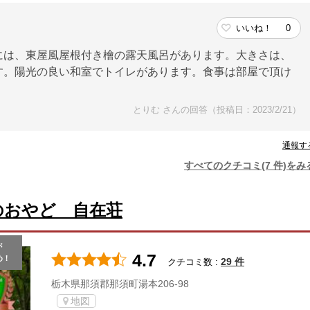
いいね！
0
には、東屋風屋根付き檜の露天風呂があります。大きさは、
す。陽光の良い和室でトイレがあります。食事は部屋で頂け
とりむ さんの回答（投稿日：2023/2/21）
通報す
すべてのクチコミ(7 件)をみ
のおやど 自在荘
が
4.7
め！
29 件
クチコミ数 :
栃木県那須郡那須町湯本206-98
地図