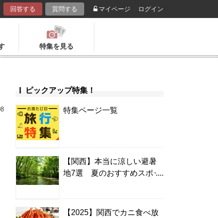
回答する
質問する
マイページ
ログイン
す
特集を見る
ピックアップ特集！
08
特集ページ一覧
【関西】本当に涼しい避暑
地7選 夏のおすすめスポッ
ト＆温泉宿
【2025】関西でカニ食べ放