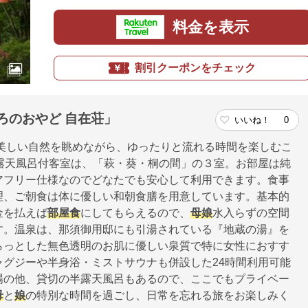
料金を表示
割引クーポンをチェック
ろのおやど 自在荘」
いいね！
0
美しい自然を眺めながら、ゆったりと流れる時間を楽しむこ
露天風呂付客室は、「萩・葵・桐の間」の３室。お部屋は純
アフリー仕様なのでどなたでも安心して利用できます。食事
理、ご朝食は体に優しい和朝食膳を用意しています。基本的
金を払えば
部屋食
にしてもらえるので、
母
娘
水入らずの空間
す。温泉は、那須御用邸にも引湯されている『地蔵の湯』を
らっとした無色透明のお肌に優しい泉質で特に女性におすす
グジーや半身浴・ミストサウナも併設した24時間利用可能
場の他、貸切の半露天風呂もあるので、ここでもプライベー
母
と
娘
の特別な時間を過ごし、日常を忘れる旅をお楽しみく