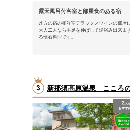
露天風呂付客室と部屋食のある宿
此方の宿の和洋室デラックスツインの部屋
大人二人なら手足を伸ばして湯浴み出来ま
る懐石料理です。
新那須高原温泉 こころ
2
人
おすす