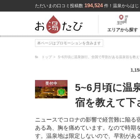
194,524
ただいまの口コミ投稿数
件！温泉からはじ
エリアから探す
本ページはプロモーションを含みます
トップ
5~6月頃に温泉旅行。全国で早割がある温泉宿を教
1,15
受付中
5~6月頃に
宿を教えて下
ニュースでコロナの影響で経営難に陥る
ある為、胸を痛めています。なので時期
す。温泉地は限定しないので、早割があ