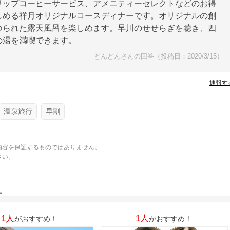
リップコーヒーサービス、アメニティーセレクトなどのお得
しめる祥月オリジナルコースディナーです。オリジナルの創
つられた露天風呂を楽しめます。早川のせせらぎを聴き、四
の湯を満喫できます。
どんどんさんの回答（投稿日：2020/3/15）
通報す
温泉旅行
早割
内容を保証するものではありません。
さい。
。
す
1人
1人
がおすすめ！
がおすすめ！