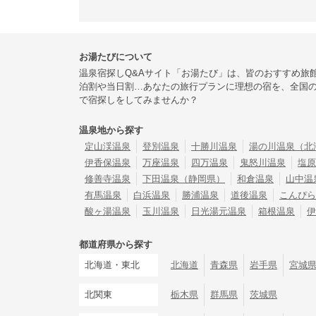
お湯たびについて
温泉宿探しQ&Aサイト「お湯たび」は、皆のおすすめ旅
泊割や当日割…あなたの旅行プランに理想の宿を、全国
で宿探しをしてみませんか？
温泉地から探す
定山渓温泉
登別温泉
十勝川温泉
湯の川温泉（北
伊香保温泉
万座温泉
四万温泉
鬼怒川温泉
塩原
修善寺温泉
下田温泉（静岡県）
和倉温泉
山中温
有馬温泉
白浜温泉
勝浦温泉
道後温泉
こんぴら
酸ヶ湯温泉
玉川温泉
日光湯元温泉
箱根温泉
伊
都道府県から探す
北海道・東北
北海道
青森県
岩手県
宮城
北関東
栃木県
群馬県
茨城県