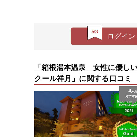
5G
ログイン
「箱根湯本温泉 女性に優し
クール祥月」に関する口コミ
4
人
おすす