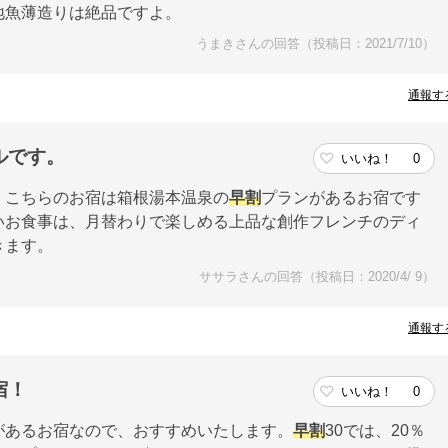
地魚薄造りは絶品ですよ。
うまきさんの回答（投稿日：2021/7/10）
通報す
ルです。
いいね！
0
。こちらのお宿は箱根湯本温泉の
早割
プランがあるお宿です
いお食事は、月替わりで楽しめる上品な創作フレンチのディ
きます。
ササラさんの回答（投稿日：2020/4/ 9）
通報す
宿！
いいね！
0
があるお宿なので、おすすめいたします。
早割
30では、20％