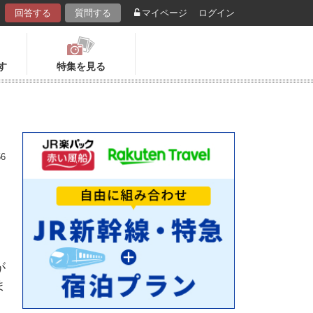
回答する
質問する
マイページ
ログイン
す
特集を見る
56
が
ま