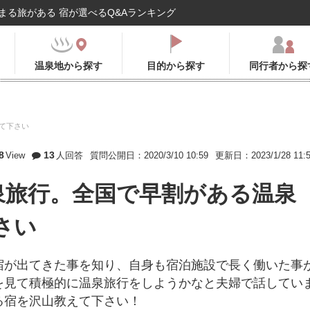
まる旅がある 宿が選べるQ&Aランキング
温泉地から探す
目的から探す
同行者から探
えて下さい
8
13
View
人回答
質問公開日：2020/3/10 10:59
更新日：2023/1/28 11:
温泉旅行。全国で早割がある温泉
さい
宿が出てきた事を知り、自身も宿泊施設で長く働いた事
を見て積極的に温泉旅行をしようかなと夫婦で話してい
る宿を沢山教えて下さい！