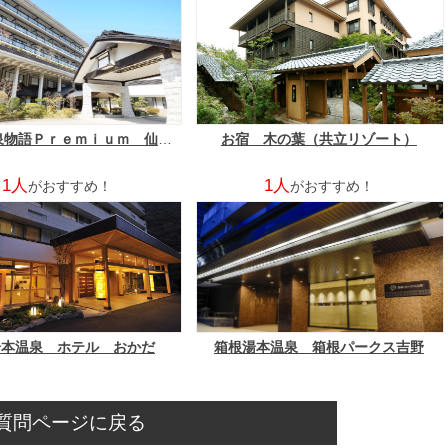
大江戸温泉物語Ｐｒｅｍｉｕｍ 仙台作並（旧：作並温泉 鷹泉閣岩松旅館）
お宿 木の葉（共立リゾート）
1人
1人
がおすすめ！
がおすすめ！
湯本温泉 ホテル おかだ
箱根湯本温泉 箱根パークス吉野
質問ページに戻る