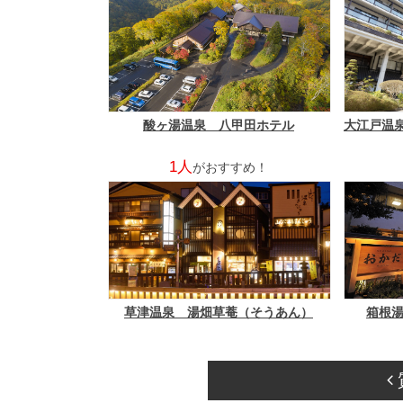
酸ヶ湯温泉 八甲田ホテル
1人
がおすすめ！
草津温泉 湯畑草菴（そうあん）
箱根