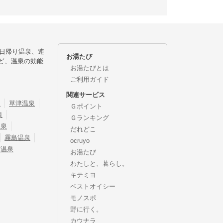
日帰り温泉、連
お湯たび
ど、温泉の効能
お湯たびとは
ご利用ガイド
関連サービス
泉
草津温泉
Ｇポイント
泉
Ｇランキング
温泉
だれどこ
霧島温泉
ocruyo
宿温泉
お湯たび
わたしと、暮らし。
キテミヨ
ベストオイシー
モノスポ
野に行く。
カウナラ