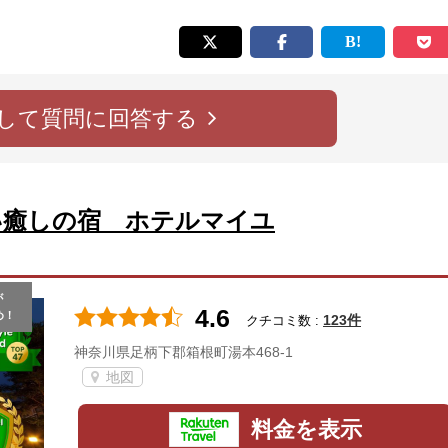
して質問に回答する
い癒しの宿 ホテルマイユ
が
4.6
め！
123件
クチコミ数 :
神奈川県足柄下郡箱根町湯本468-1
地図
料金を表示