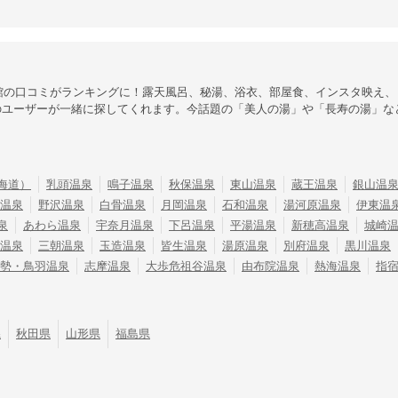
館の口コミがランキングに！露天風呂、秘湯、浴衣、部屋食、インスタ映え、
のユーザーが一緒に探してくれます。今話題の「美人の湯」や「長寿の湯」な
海道）
乳頭温泉
鳴子温泉
秋保温泉
東山温泉
蔵王温泉
銀山温
温泉
野沢温泉
白骨温泉
月岡温泉
石和温泉
湯河原温泉
伊東温
泉
あわら温泉
宇奈月温泉
下呂温泉
平湯温泉
新穂高温泉
城崎
温泉
三朝温泉
玉造温泉
皆生温泉
湯原温泉
別府温泉
黒川温泉
勢・鳥羽温泉
志摩温泉
大歩危祖谷温泉
由布院温泉
熱海温泉
指
県
秋田県
山形県
福島県