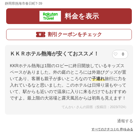
静岡県熱海市春日町7-39
地図
料金を表示
割引クーポンをチェック
ＫＫＲホテル熱海が安くておススメ！
0
KKRホテル熱海は1階のロビーに終日開放しているキッズス
ペースがありました。外の庭のところには外遊びグッズが置
いてあり、客層も親子が多いところなので
子連れ
旅行に力を
入れているなと思いました。このホテルは日帰り湯もやって
いて、駅からも近いので温泉に入りに来るだけでもおすすめ
ですよ。最上階の大浴場と露天風呂からは初島も見えます！
てんかい さんの回答（投稿日：2023/7/24）
通報する
すべてのクチコミ(1 件)をみる