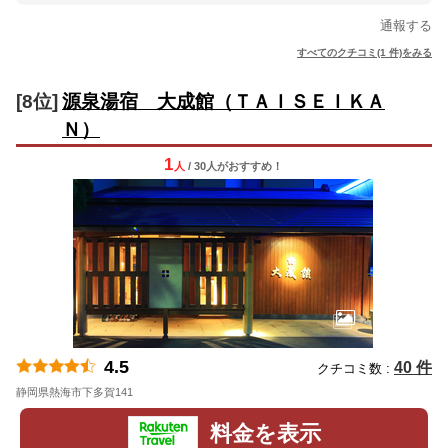
通報する
すべてのクチコミ(1 件)をみる
[8位]
源泉湯宿 大成館（ＴＡＩＳＥＩＫＡ
Ｎ）
1
人
/ 30人
が
おすすめ！
4.5
40 件
クチコミ数 :
静岡県熱海市下多賀141
地図
料金を表示