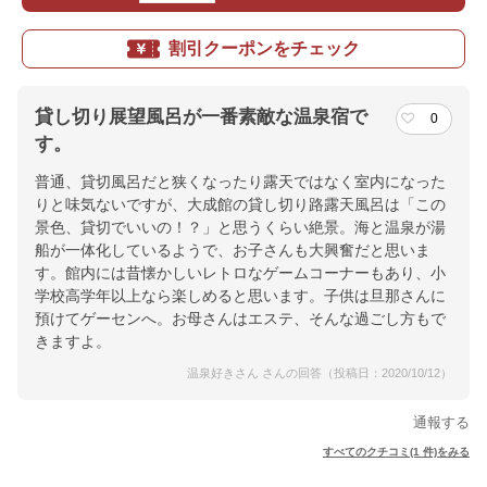
割引クーポンをチェック
貸し切り展望風呂が一番素敵な温泉宿で
0
す。
普通、貸切風呂だと狭くなったり露天ではなく室内になった
りと味気ないですが、大成館の貸し切り路露天風呂は「この
景色、貸切でいいの！？」と思うくらい絶景。海と温泉が湯
船が一体化しているようで、お子さんも大興奮だと思いま
す。館内には昔懐かしいレトロなゲームコーナーもあり、小
学校高学年以上なら楽しめると思います。子供は旦那さんに
預けてゲーセンへ。お母さんはエステ、そんな過ごし方もで
きますよ。
温泉好きさん さんの回答（投稿日：2020/10/12）
通報する
すべてのクチコミ(1 件)をみる