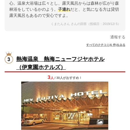
心。温泉大浴場は広々とし、露天風呂からは森林が広がり森
林浴をしているかのよう。
子連れ
だと、と気になる方は貸切
露天風呂もあるので安心ですよ。
くまたんさん さんの回答（投稿日：2019/12/ 5）
通報する
すべてのクチコミ(6 件)をみる
熱海温泉 熱海ニューフジヤホテル
（伊東園ホテルズ）
3
人
/ 30人
が
おすすめ！