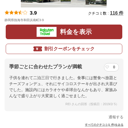
3.9
116 件
クチコミ数 :
静岡県熱海市和田浜南町3-9
地図
料金を表示
割引クーポンをチェック
季節ごとに合わせたプランが満載
0
子供を連れて二泊三日で行きました。食事には蟹食べ放題と
チーズフォンデュ、それにサイコロステーキが出され大喜び
でした。施設内にはカラオケや卓球台なんかもあり、家族み
んなで盛り上がり大変楽しく過ごせました。
REI さんの回答（投稿日：2019/2/ 5）
通報する
すべてのクチコミ(1 件)をみる