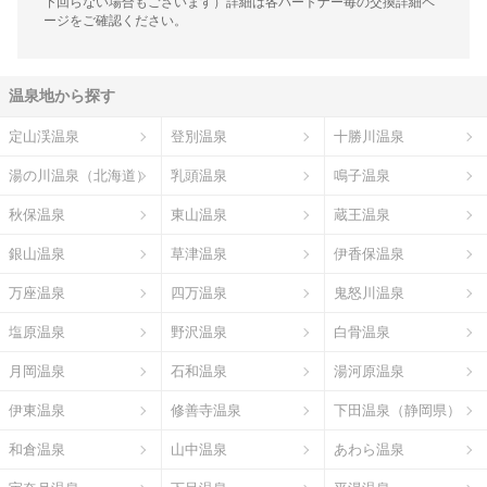
下回らない場合もございます）詳細は各パートナー毎の交換詳細ペ
ージをご確認ください。
温泉地から探す
定山渓温泉
登別温泉
十勝川温泉
湯の川温泉（北海道）
乳頭温泉
鳴子温泉
秋保温泉
東山温泉
蔵王温泉
銀山温泉
草津温泉
伊香保温泉
万座温泉
四万温泉
鬼怒川温泉
塩原温泉
野沢温泉
白骨温泉
月岡温泉
石和温泉
湯河原温泉
伊東温泉
修善寺温泉
下田温泉（静岡県）
和倉温泉
山中温泉
あわら温泉