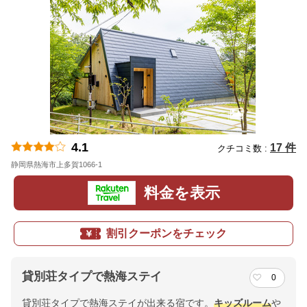
4.1
17 件
クチコミ数 :
静岡県熱海市上多賀1066-1
地図
料金を表示
割引クーポンをチェック
貸別荘タイプで熱海ステイ
0
貸別荘タイプで熱海ステイが出来る宿です。
キッズルーム
や