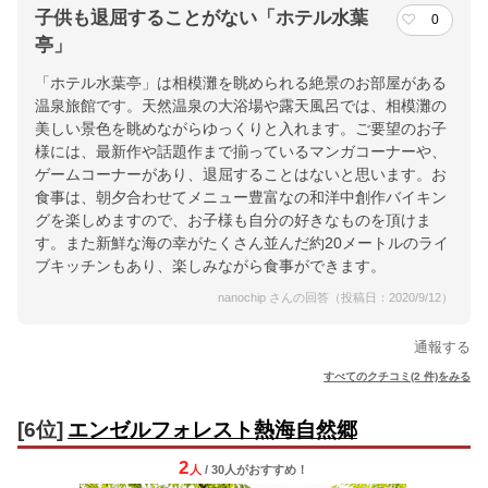
子供も退屈することがない「ホテル水葉
0
亭」
「ホテル水葉亭」は相模灘を眺められる絶景のお部屋がある
温泉旅館です。天然温泉の大浴場や露天風呂では、相模灘の
美しい景色を眺めながらゆっくりと入れます。ご要望のお子
様には、最新作や話題作まで揃っているマンガコーナーや、
ゲームコーナーがあり、退屈することはないと思います。お
食事は、朝夕合わせてメニュー豊富なの和洋中創作バイキン
グを楽しめますので、お子様も自分の好きなものを頂けま
す。また新鮮な海の幸がたくさん並んだ約20メートルのライ
ブキッチンもあり、楽しみながら食事ができます。
nanochip さんの回答（投稿日：2020/9/12）
通報する
すべてのクチコミ(2 件)をみる
[6位]
エンゼルフォレスト熱海自然郷
2
人
/ 30人
が
おすすめ！