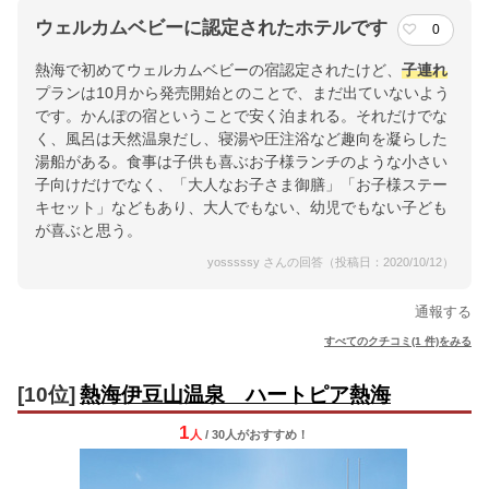
ウェルカムベビーに認定されたホテルです
0
熱海で初めてウェルカムベビーの宿認定されたけど、
子連れ
プランは10月から発売開始とのことで、まだ出ていないよう
です。かんぽの宿ということで安く泊まれる。それだけでな
く、風呂は天然温泉だし、寝湯や圧注浴など趣向を凝らした
湯船がある。食事は子供も喜ぶお子様ランチのような小さい
子向けだけでなく、「大人なお子さま御膳」「お子様ステー
キセット」などもあり、大人でもない、幼児でもない子ども
が喜ぶと思う。
yosssssy さんの回答（投稿日：2020/10/12）
通報する
すべてのクチコミ(1 件)をみる
[10位]
熱海伊豆山温泉 ハートピア熱海
1
人
/ 30人
が
おすすめ！