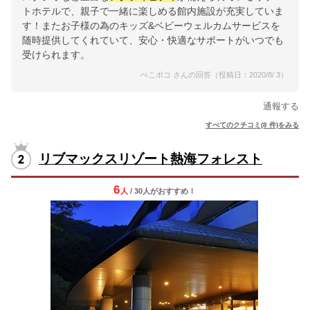
トホテルで、親子で一緒に楽しめる館内施設が充実していま
す！またお子様の為のキッズ&ベビーウェルカムサービスを
随時提供してくれていて、安心・快適なサポートがいつでも
受けられます。
ぺこポコ さんの回答（投稿日：2020/8/ 3）
通報する
すべてのクチコミ(8 件)をみる
リブマックスリゾート熱海フォレスト
6
人
/ 30人
が
おすすめ！