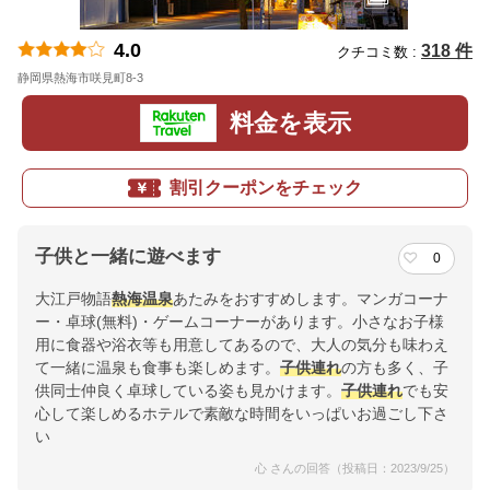
4.0
318 件
クチコミ数 :
静岡県熱海市咲見町8-3
地図
料金を表示
割引クーポンをチェック
子供と一緒に遊べます
0
大江戸物語
熱海温泉
あたみをおすすめします。マンガコーナ
ー・卓球(無料)・ゲームコーナーがあります。小さなお子様
用に食器や浴衣等も用意してあるので、大人の気分も味わえ
て一緒に温泉も食事も楽しめます。
子供連れ
の方も多く、子
供同士仲良く卓球している姿も見かけます。
子供連れ
でも安
心して楽しめるホテルで素敵な時間をいっぱいお過ごし下さ
い
心 さんの回答（投稿日：2023/9/25）