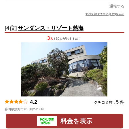
通報する
すべてのクチコミ(3 件)をみる
[4位]
サンダンス・リゾート熱海
3
人
/ 30人
が
おすすめ！
4.2
5 件
クチコミ数 :
静岡県熱海市水口町2-20-16
地図
料金を表示