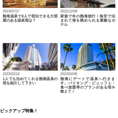
2023/07/27
2022/12/08
熱海温泉で8人で宿泊できる大部
家族で冬の熱海旅行！格安で泊
屋のある温泉宿は？
まれて海を眺められる素敵なホ
テル
2023/02/24
2023/02/06
1人でも泊めてくれる熱海温泉の
熱海にデートで温泉へ行きま
宿を紹介して下さい
す。バイキング・ビュッフェ・
食べ放題等のプランがある宿を
教えて！
ピックアップ特集！