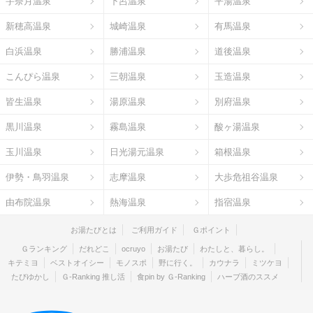
宇奈月温泉
下呂温泉
平湯温泉
新穂高温泉
城崎温泉
有馬温泉
白浜温泉
勝浦温泉
道後温泉
こんぴら温泉
三朝温泉
玉造温泉
皆生温泉
湯原温泉
別府温泉
黒川温泉
霧島温泉
酸ヶ湯温泉
玉川温泉
日光湯元温泉
箱根温泉
伊勢・鳥羽温泉
志摩温泉
大歩危祖谷温泉
由布院温泉
熱海温泉
指宿温泉
お湯たびとは
ご利用ガイド
Ｇポイント
Ｇランキング
だれどこ
ocruyo
お湯たび
わたしと、暮らし。
キテミヨ
ベストオイシー
モノスポ
野に行く。
カウナラ
ミツケヨ
たびゆかし
Ｇ-Ranking 推し活
食pin by Ｇ-Ranking
ハーブ酒のススメ