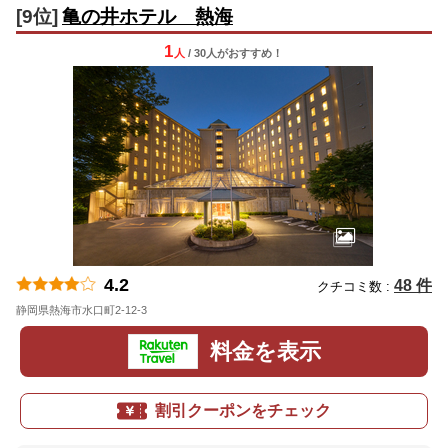
[9位]
亀の井ホテル 熱海
1
人
/ 30人
が
おすすめ！
4.2
48 件
クチコミ数 :
静岡県熱海市水口町2-12-3
地図
料金を表示
割引クーポンをチェック