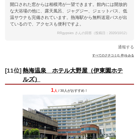
開口された窓からは相模湾が一望できます。館内には開放的
な大浴場の他に、露天風呂、ジャグジー、ジェットバス、低
温サウナも完備されています。熱海駅から無料送迎バスが出
ているので、アクセスも便利ですよ。
RRgypsies さんの回答（投稿日：2020/10/12）
通報する
すべてのクチコミ(1 件)をみる
[11位]
熱海温泉 ホテル大野屋（伊東園ホテ
ルズ）
1
人
/ 30人
が
おすすめ！