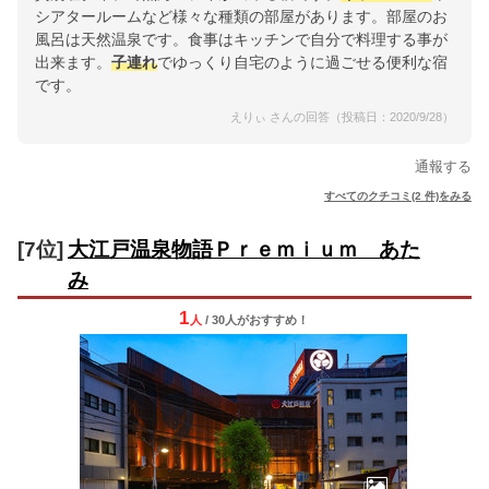
シアタールームなど様々な種類の部屋があります。部屋のお
風呂は天然温泉です。食事はキッチンで自分で料理する事が
出来ます。
子連れ
でゆっくり自宅のように過ごせる便利な宿
です。
えりぃ さんの回答（投稿日：2020/9/28）
通報する
すべてのクチコミ(2 件)をみる
[7位]
大江戸温泉物語Ｐｒｅｍｉｕｍ あた
み
1
人
/ 30人
が
おすすめ！