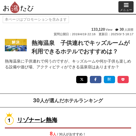
メニュー
本ページはプロモーションを含みます
133,120
30
View
人回答
質問公開日：2019/4/19 22:16
更新日：2025/3/ 5 18:17
熱海温泉 子供連れでキッズルームが
解決
利用できるホテルでおすすめは？
熱海温泉に子供連れで伺うのですが、キッズルームや何か子供も楽しめ
る設備や遊び場、アクティビティができる温泉宿はありますか？
30
人が選んだホテルランキング
リゾナーレ熱海
8
人
/ 30人
が
おすすめ！