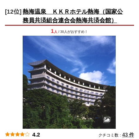
[12位]
熱海温泉 ＫＫＲホテル熱海（国家公
務員共済組合連合会熱海共済会館）
1
人
/ 30人
が
おすすめ！
4.2
43 件
クチコミ数 :