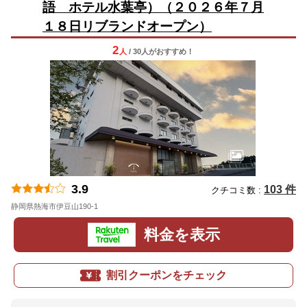
語 ホテル水葉亭）（２０２６年７月
１８日リブランドオープン）
2
人
/ 30人
が
おすすめ！
3.9
103 件
クチコミ数 :
静岡県熱海市伊豆山190-1
地図
料金を表示
割引クーポンをチェック