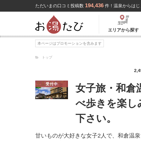
194,436
ただいまの口コミ投稿数
件！温泉からはじ
エリアから探す
本ページはプロモーションを含みます
トップ
2,4
受付中
女子旅・和倉
べ歩きを楽し
下さい。
甘いものが大好きな女子2人で、和倉温