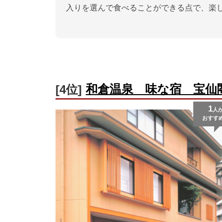
入りを選んで食べることができる点で、楽
和倉温泉 味な宿 宝仙
[4位]
1
人
おすす