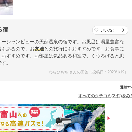
る宿
いいね！
0
オーシャンビューの天然温泉の宿です。お風呂は湯量豊富な
呂もあるので、お
友達
との旅行にもおすすめです。お食事に
、おすすめです。お部屋は気品ある和室で、くつろげると思
です。
わらびもち さんの回答（投稿日：2020/1/19）
通報す
すべてのクチコミ(2 件)をみ