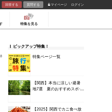
回答する
質問する
マイページ
ログイン
す
特集を見る
ピックアップ特集！
18
特集ページ一覧
【関西】本当に涼しい避暑
地7選 夏のおすすめスポッ
ト＆温泉宿
【2025】関西でカニ食べ放