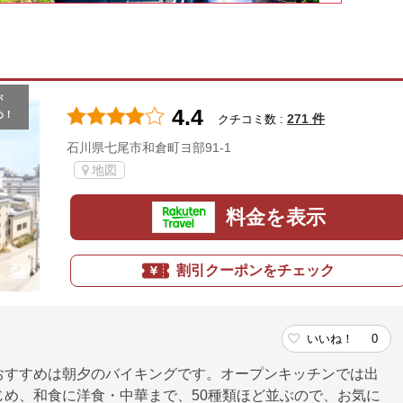
が
4.4
め！
271 件
クチコミ数 :
石川県七尾市和倉町ヨ部91-1
地図
料金を表示
割引クーポンをチェック
いいね！
0
おすすめは朝夕のバイキングです。オープンキッチンでは出
じめ、和食に洋食・中華まで、50種類ほど並ぶので、お気に