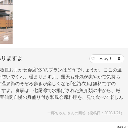
ありますよ
いいね！
0
は板長おまかせ会席“汐”のプランはどうでしょうか。ここの温
を防いでくれ、暖まりますよ。露天も外気が爽やかで気持ち
温泉街のそぞろ歩きが楽しくなる｢色浴衣｣は無料ですの
ますよ。食事は、七尾湾で水揚げされた魚介類の中から、厳
、宝仙閣自慢の舟盛り付き和風会席料理を、見て食べて楽しん
一郎ちゃん さんの回答（投稿日：2020/1/21）
通報す