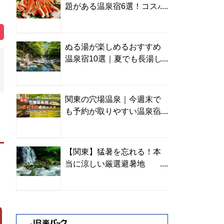
題がある温泉宿6選！コスパ
の高い宿からご褒美旅まで
ぬる湯が楽しめるおすすめ
温泉宿10選｜夏でも長湯し
やすい名湯を温泉ソムリエ
が厳選
関東の穴場温泉｜今週末で
も予約が取りやすい温泉宿
を温泉ソムリエが紹介
【関東】猛暑を忘れる！本
当に涼しい厳選避暑地
TOP10