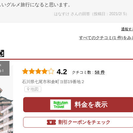
しいグルメ旅行になると思います。
はなすけ さんの回答（投稿日：2021/2/ 5）
通報す
すべてのクチコミ(1 件)をみ
閣
が
4.2
め！
58 件
クチコミ数 :
石川県七尾市和倉町ヨ部19番地２
地図
料金を表示
割引クーポンをチェック