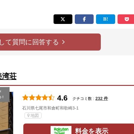
して質問に回答する
美湾荘
が
4.6
め！
232 件
クチコミ数 :
石川県七尾市和倉町和歌崎3-1
地図
料金を表示