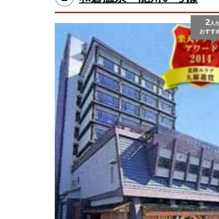
2
人
おすす