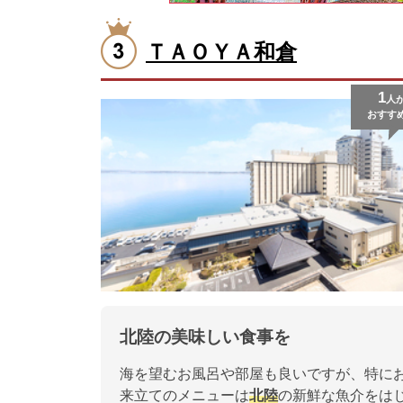
ＴＡＯＹＡ和倉
1
人
おすす
北陸の美味しい食事を
海を望むお風呂や部屋も良いですが、特に
来立てのメニューは
北陸
の新鮮な魚介をは