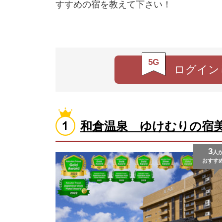
すすめの宿を教えて下さい！
5G
ログイン
和倉温泉 ゆけむりの宿
3
人
おすす