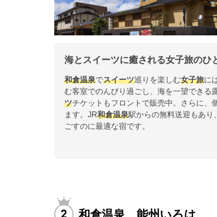
海とスイーツに癒される女子旅のひ
和倉温泉
で
スイーツ
巡りを楽しむ
女子旅
に
む客室でのんびり過ごし、海を一望できる
ツ
チケットもフロントで販売中。さらに、
ます。JR
和倉温泉
駅からの無料送迎もあり
ごすのに最適な宿です。
和倉温泉 能州いろは