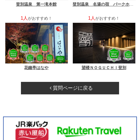
登別温泉 第一滝本館
登別温泉 名湯の宿 パークホテル雅亭
1人
1人
がおすすめ！
がおすすめ！
花鐘亭はなや
望楼ＮＯＧＵＣＨＩ登別
質問ページに戻る