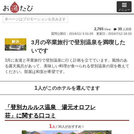
メニュー
本ページはプロモーションを含みます
2,765
30
View
人回答
質問公開日：2019/11/ 3 01:05
更新日：2024/7/12 18:33
3月の卒業旅行で登別温泉を満喫した
解決
いです
3月に友達と卒業旅行で登別温泉に行く計画を立てています。風情のあ
る露天風呂があって、美味しい料理が食べられる登別温泉の宿を教えて
ください。部屋は和室が希望です。
1
人がこのホテルを選んでます
「登別カルルス温泉 湯元オロフレ
荘」に関する口コミ
1
人
/ 30人
が
おすすめ！