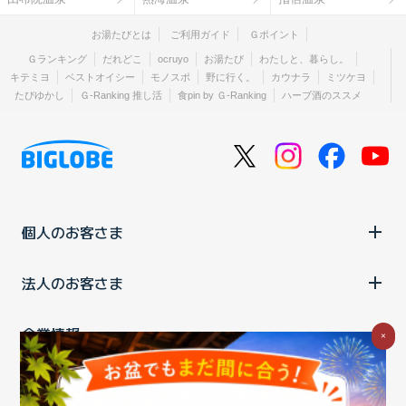
お湯たびとは
ご利用ガイド
Ｇポイント
Ｇランキング
だれどこ
ocruyo
お湯たび
わたしと、暮らし。
キテミヨ
ベストオイシー
モノスポ
野に行く。
カウナラ
ミツケヨ
たびゆかし
Ｇ-Ranking 推し活
食pin by Ｇ-Ranking
ハーブ酒のススメ
個人のお客さま
法人のお客さま
企業情報
×
ご利用中の方