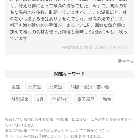
り、冷えた体にとって最高の温泉でした。今まで、関西の有
名な温泉地を多数、制覇していますが、ここの温泉ほど、体
の芯から温まる湯はありませんでした。最高の湯です。又、
料理も海が近いのか毛蟹が、まるごと1杯、新鮮な魚介類に
加えて地元の食材を使った料理も美味しく記憶に今も、残っ
ています
福福大吉さんの回答（投稿日：2019/11/ 7）
通報する
関連キーワード
友達
北海道
北海道
洞爺・登別・苫小牧
登別温泉
3月
卒業旅行
露天風呂
和室
掲載している宿に関する情報（宿情報・口コミ等）はその内容を保証するも
のではありません。
最新の宿情報・プラン情報は楽天トラベルにてご確認ください。
本ページからの旅行予約ではGポイントは加算されません。