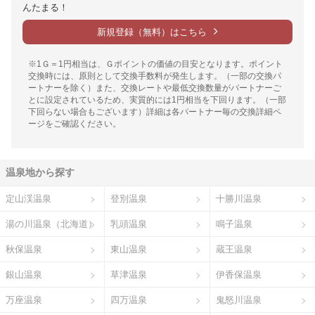
んたまる！
新規登録（無料）はこちら
※1Ｇ＝1円相当は、Ｇポイントの価値の目安となります。ポイント
交換時には、原則として交換手数料が発生します。（一部の交換パ
ートナーを除く）また、交換レートや最低交換数量がパートナーご
とに設定されているため、実質的には1円相当を下回ります。（一部
下回らない場合もございます）詳細は各パートナー毎の交換詳細ペ
ージをご確認ください。
温泉地から探す
定山渓温泉
登別温泉
十勝川温泉
湯の川温泉（北海道）
乳頭温泉
鳴子温泉
秋保温泉
東山温泉
蔵王温泉
銀山温泉
草津温泉
伊香保温泉
万座温泉
四万温泉
鬼怒川温泉