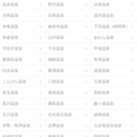
塩原温泉
野沢温泉
白骨温泉
月岡温泉
石和温泉
湯河原温泉
伊東温泉
修善寺温泉
下田温泉（静岡県）
和倉温泉
山中温泉
あわら温泉
宇奈月温泉
下呂温泉
平湯温泉
新穂高温泉
城崎温泉
有馬温泉
白浜温泉
勝浦温泉
道後温泉
こんぴら温泉
三朝温泉
玉造温泉
皆生温泉
湯原温泉
別府温泉
黒川温泉
霧島温泉
酸ヶ湯温泉
玉川温泉
日光湯元温泉
箱根温泉
伊勢・鳥羽温泉
志摩温泉
大歩危祖谷温泉
由布院温泉
熱海温泉
指宿温泉