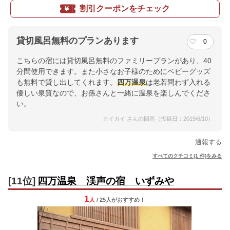
割引クーポンをチェック
貸切風呂無料のプランあります
0
こちらの宿には貸切風呂無料のファミリープランがあり、40
分間使用できます。また小さなお子様のためにベビーグッズ
も無料で貸し出してくれます。
四万温泉
は老若問わず入れる
優しい泉質なので、お孫さんと一緒に温泉を楽しんでくださ
い。
カイカイ さんの回答（投稿日：2019/6/10）
通報する
すべてのクチコミ(1 件)をみる
[11位]
四万温泉 渓声の宿 いずみや
1
人
/ 25人
が
おすすめ！