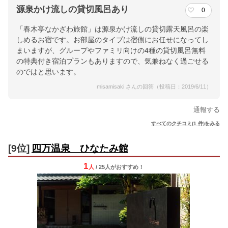
源泉かけ流しの貸切風呂あり
0
「春木亭なかざわ旅館」は源泉かけ流しの貸切露天風呂の楽
しめるお宿です。お部屋のタイプは宿側にお任せになってし
まいますが、グループやファミリ向けの4種の貸切風呂無料
の特典付き宿泊プランもありますので、気兼ねなく過ごせる
のではと思います。
misamisaki さんの回答（投稿日：2019/6/11）
通報する
すべてのクチコミ(1 件)をみる
[9位]
四万温泉 ひなたみ館
1
人
/ 25人
が
おすすめ！