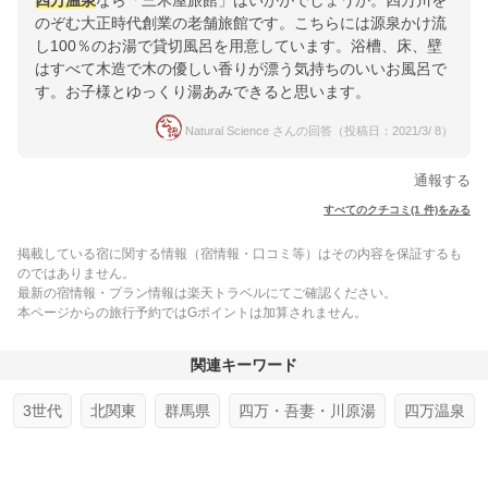
四万温泉
なら「三木屋旅館」はいかがでしょうか。四万川を
のぞむ大正時代創業の老舗旅館です。こちらには源泉かけ流
し100％のお湯で貸切風呂を用意しています。浴槽、床、壁
はすべて木造で木の優しい香りが漂う気持ちのいいお風呂で
す。お子様とゆっくり湯あみできると思います。
Natural Science さんの回答（投稿日：2021/3/ 8）
通報する
すべてのクチコミ(1 件)をみる
掲載している宿に関する情報（宿情報・口コミ等）はその内容を保証するも
のではありません。
最新の宿情報・プラン情報は楽天トラベルにてご確認ください。
本ページからの旅行予約ではGポイントは加算されません。
関連キーワード
3世代
北関東
群馬県
四万・吾妻・川原湯
四万温泉