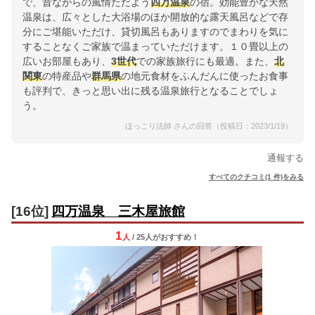
で、昔ながらの風情ただよう
四万温泉
の宿。効能豊かな天然
温泉は、広々とした大浴場のほか開放的な露天風呂などで存
分にご堪能いただけ、貸切風呂もありますのでまわりを気に
することなくご家族で温まっていただけます。１０畳以上の
広いお部屋もあり、
3世代
での家族旅行にも最適。また、
北
関東
の特産品や
群馬県
の地元食材をふんだんに使ったお食事
も評判で、きっと思い出に残る温泉旅行となることでしょ
う。
ほっこり法師 さんの回答（投稿日：2023/1/19）
通報する
すべてのクチコミ(1 件)をみる
[16位]
四万温泉 三木屋旅館
1
人
/ 25人
が
おすすめ！