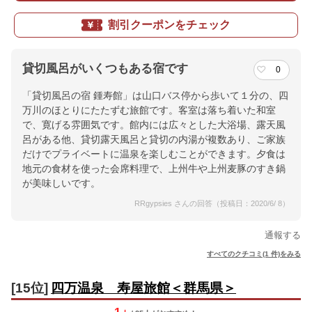
割引クーポンをチェック
貸切風呂がいくつもある宿です
0
「貸切風呂の宿 鍾寿館」は山口バス停から歩いて１分の、四
万川のほとりにたたずむ旅館です。客室は落ち着いた和室
で、寛げる雰囲気です。館内には広々とした大浴場、露天風
呂がある他、貸切露天風呂と貸切の内湯が複数あり、ご家族
だけでプライベートに温泉を楽しむことができます。夕食は
地元の食材を使った会席料理で、上州牛や上州麦豚のすき鍋
が美味しいです。
RRgypsies さんの回答（投稿日：2020/6/ 8）
通報する
すべてのクチコミ(1 件)をみる
[15位]
四万温泉 寿屋旅館＜群馬県＞