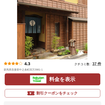
4.3
37 件
クチコミ数 :
群馬県吾妻郡中之条町四万3981-1
地図
料金を表示
割引クーポンをチェック