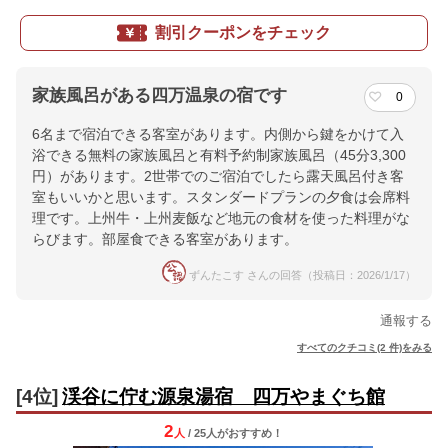
割引クーポンをチェック
家族風呂がある四万温泉の宿です
0
6名まで宿泊できる客室があります。内側から鍵をかけて入
浴できる無料の家族風呂と有料予約制家族風呂（45分3,300
円）があります。2世帯でのご宿泊でしたら露天風呂付き客
室もいいかと思います。スタンダードプランの夕食は会席料
理です。上州牛・上州麦飯など地元の食材を使った料理がな
らびます。部屋食できる客室があります。
ずんたこす さんの回答（投稿日：2026/1/17）
通報する
すべてのクチコミ(2 件)をみる
[4位]
渓谷に佇む源泉湯宿 四万やまぐち館
2
人
/ 25人
が
おすすめ！