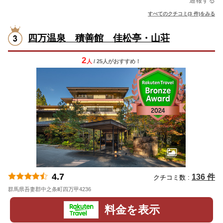
通報する
すべてのクチコミ(3 件)をみる
四万温泉 積善館 佳松亭・山荘
2
人
/ 25人
が
おすすめ！
4.7
136 件
クチコミ数 :
群馬県吾妻郡中之条町四万甲4236
地図
料金を表示