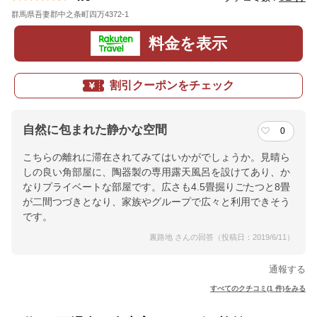
群馬県吾妻郡中之条町四万4372-1
地図
料金を表示
割引クーポンをチェック
自然に包まれた静かな空間
0
こちらの離れに滞在されてみてはいかがでしょうか。見晴ら
しの良い角部屋に、陶器製の専用露天風呂を設けてあり、か
なりプライベートな部屋です。広さも4.5畳掘りごたつと8畳
が二間つづきとなり、家族やグループで広々と利用できそう
です。
裏路地 さんの回答（投稿日：2019/6/11）
通報する
すべてのクチコミ(1 件)をみる