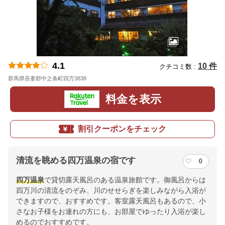
4.1
10 件
クチコミ数 :
群馬県吾妻郡中之条町四万3838
地図
料金を表示
割引クーポンをチェック
清流を眺める四万温泉の宿です
0
四万温泉
で貸切露天風呂のある温泉旅館です。御風呂からは
四万川の清流をのぞみ、川のせせらぎを楽しみながら入浴が
できますので、おすすめです。客室露天風呂もあるので、小
さなお子様をお連れの方にも、お部屋でゆったり入浴が楽し
めるのでおすすめです。