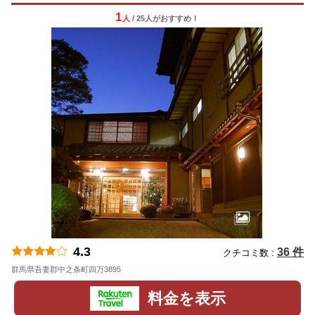
1
人
/ 25人
が
おすすめ！
4.3
36 件
クチコミ数 :
群馬県吾妻郡中之条町四万3895
地図
料金を表示