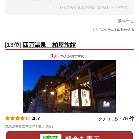
わらびもち さんの回答（投稿日：2021/3/ 2）
通報する
すべてのクチコミ(1 件)をみる
[13位]
四万温泉 柏屋旅館
1
人
/ 25人
が
おすすめ！
4.7
76 件
クチコミ数 :
群馬県吾妻郡中之条町四万3829
地図