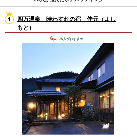
四万温泉 時わすれの宿 佳元（よし
もと）
6
人
/ 25人
が
おすすめ！