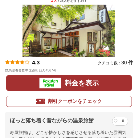
1
人
/ 25人
が
おすすめ！
4.3
30 件
クチコミ数 :
群馬県吾妻郡中之条町四万4367-6
地図
料金を表示
割引クーポンをチェック
ほっと落ち着く昔ながらの温泉旅館
0
寿屋旅館は、どこか懐かしさを感じさせる落ち着いた雰囲気