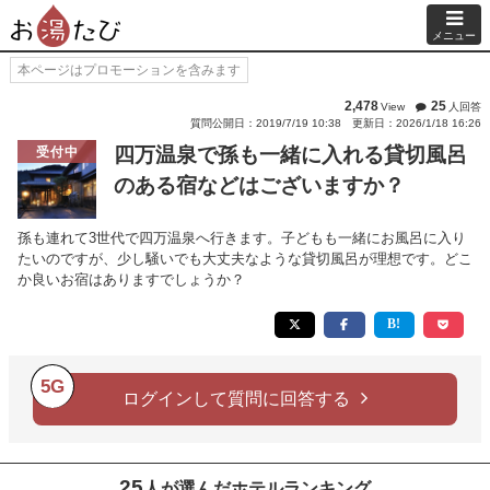
メニュー
本ページはプロモーションを含みます
2,478
25
View
人回答
質問公開日：2019/7/19 10:38
更新日：2026/1/18 16:26
四万温泉で孫も一緒に入れる貸切風呂
受付中
のある宿などはございますか？
孫も連れて3世代で四万温泉へ行きます。子どもも一緒にお風呂に入り
たいのですが、少し騒いでも大丈夫なような貸切風呂が理想です。どこ
か良いお宿はありますでしょうか？
5G
ログインして質問に回答する
25
人が選んだホテルランキング