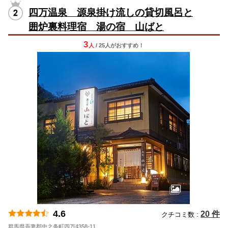
四万温泉 源泉掛け流しの貸切風呂と
囲炉裏料理宿 湯の宿 山ばと
3
人
/ 25人
が
おすすめ！
4.6
20 件
クチコミ数 :
群馬県吾妻郡中之条町四万4358-11
地図