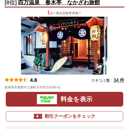
[8位]
四万温泉 春木亭 なかざわ旅館
1
人
/ 25人
が
おすすめ！
4.8
34 件
クチコミ数 :
群馬県吾妻郡中之条町大字四万4238-41
地図
料金を表示
割引クーポンをチェック