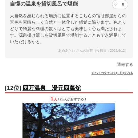
自慢の温泉を貸切風呂で堪能
0
大自然を感じられる場所に位置するこちらの宿は部屋からの
景色も素晴らしく自然と一体化した錯覚に陥ります。色とり
どりで綺麗な料理の数々はとても美味しく心も満たされま
す。源泉掛け流しを貸切風呂で堪能することもでき満足して
いただけるかと。
あめあられ さんの回答（投稿日：2019/6/12）
通報する
すべてのクチコミ(1 件)をみる
[12位]
四万温泉 湯元四萬舘
1
人
/ 25人
が
おすすめ！