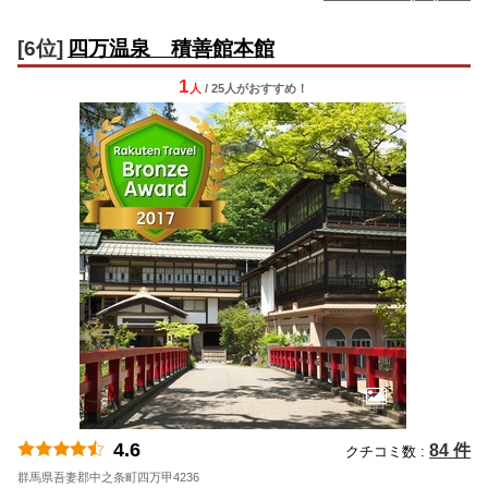
[6位]
四万温泉 積善館本館
1
人
/ 25人
が
おすすめ！
4.6
84 件
クチコミ数 :
群馬県吾妻郡中之条町四万甲4236
地図