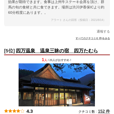
効果が期待できます。食事は上州牛ステーキ会席を頂け、群
馬の旬の食材と共に食できます。場所は渋川伊香保ICより約
60分程度にあります。。
アラート さんの回答（投稿日：2021/8/14）
通報する
すべてのクチコミ(2 件)をみる
[5位]
四万温泉 温泉三昧の宿 四万たむら
1
人
/ 25人
が
おすすめ！
4.3
152 件
クチコミ数 :