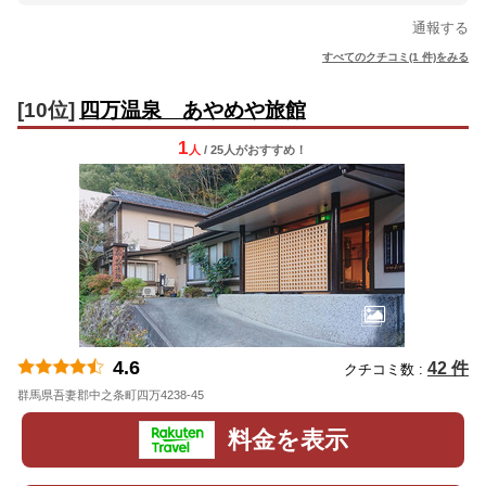
通報する
すべてのクチコミ(1 件)をみる
[10位]
四万温泉 あやめや旅館
1
人
/ 25人
が
おすすめ！
4.6
42 件
クチコミ数 :
群馬県吾妻郡中之条町四万4238-45
地図
料金を表示