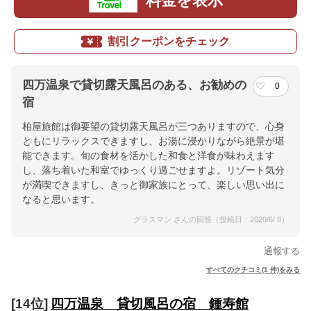
料金を表示
割引クーポンをチェック
四万温泉で貸切露天風呂のある、お勧めの
0
宿
柏屋旅館は御要望の貸切露天風呂が三つありますので、心身
ともにリラックスできますし、お湯に浸かりながら絶景が堪
能できます。旬の食材を活かした和食と洋食が味わえます
し、落ち着いた和室でゆっくり過ごせますよ。リゾート気分
が満喫できますし、きっと御家族にとって、楽しい思い出に
なると思います。
グラスマン さんの回答（投稿日：2020/6/ 8）
通報する
すべてのクチコミ(1 件)をみる
[14位]
四万温泉 貸切風呂の宿 鍾寿館