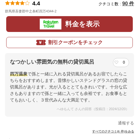
4.4
90 件
クチコミ数 :
群馬県吾妻郡中之条町四万4344-2
地図
料金を表示
割引クーポンをチェック
なつかしい雰囲気の無料の貸切風呂
0
四万温泉
で孫と一緒に入れる貸切風呂があるお宿でしたらこ
ちらをおすすめします。昔懐かしいステンドグラスの窓の貸
切風呂があります。光が入るととてもきれいです。十分な広
さもありますので孫と一緒に入っても余裕です。お食事もと
てもおいしく、３世代みんな大満足です。
へゆもんて さんの回答（投稿日：2024/12/20）
通報する
すべてのクチコミ(6 件)をみる