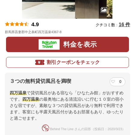
4.9
16 件
クチコミ数 :
群馬県吾妻郡中之条町四万温泉4367-8
地図
料金を表示
割引クーポンをチェック
３つの無料貸切風呂を満喫
0
四万温泉
で貸切風呂がある宿なら「ひなたみ館」がおすすめ
です。
四万温泉
の最奥地にある清流沿いに佇む１０室の宿小
さな宿ですが、素敵な３つの貸切風呂があり無料で利用でき
ます。客室にも半露天風呂付があるお部屋もあり、ゆったり
と過ごせます。
Behind The Line さんの回答（投稿日：2020/3/23）