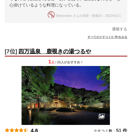
心掛けているような料理になっている。
Shinryuken さんの回答（投稿日：2022/4/12）
通報する
すべてのクチコミ(1 件)をみる
[7位]
四万温泉 鹿覗きの湯つるや
1
人
/ 25人
が
おすすめ！
4.6
51 件
クチコミ数 :