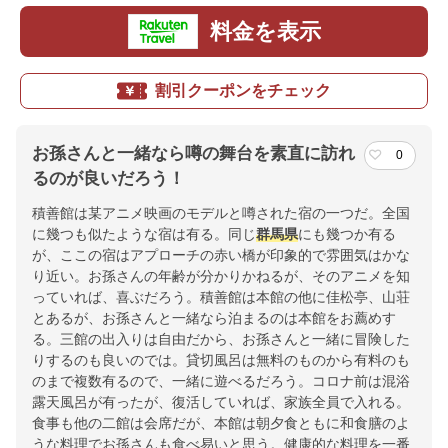
料金を表示
割引クーポンをチェック
お孫さんと一緒なら噂の舞台を素直に訪れ
0
るのが良いだろう！
積善館は某アニメ映画のモデルと噂された宿の一つだ。全国
に幾つも似たような宿は有る。同じ
群馬県
にも幾つか有る
が、ここの宿はアプローチの赤い橋が印象的で雰囲気はかな
り近い。お孫さんの年齢が分かりかねるが、そのアニメを知
っていれば、喜ぶだろう。積善館は本館の他に佳松亭、山荘
とあるが、お孫さんと一緒なら泊まるのは本館をお薦めす
る。三館の出入りは自由だから、お孫さんと一緒に冒険した
りするのも良いのでは。貸切風呂は無料のものから有料のも
のまで複数有るので、一緒に遊べるだろう。コロナ前は混浴
露天風呂が有ったが、復活していれば、家族全員で入れる。
食事も他の二館は会席だが、本館は朝夕食ともに和食膳のよ
うな料理でお孫さんも食べ易いと思う。健康的な料理を一番