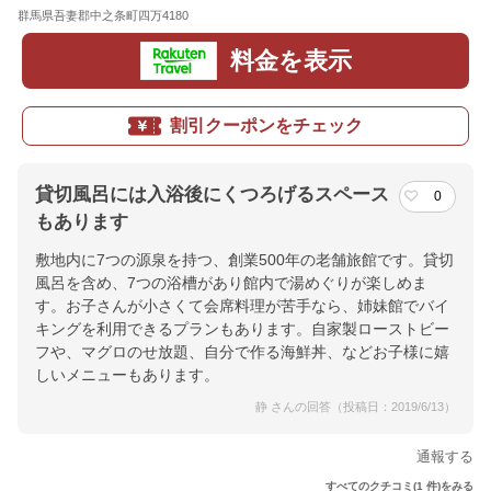
群馬県吾妻郡中之条町四万4180
地図
料金を表示
割引クーポンをチェック
貸切風呂には入浴後にくつろげるスペース
0
もあります
敷地内に7つの源泉を持つ、創業500年の老舗旅館です。貸切
風呂を含め、7つの浴槽があり館内で湯めぐりが楽しめま
す。お子さんが小さくて会席料理が苦手なら、姉妹館でバイ
キングを利用できるプランもあります。自家製ローストビー
フや、マグロのせ放題、自分で作る海鮮丼、などお子様に嬉
しいメニューもあります。
静 さんの回答（投稿日：2019/6/13）
通報する
すべてのクチコミ(1 件)をみる