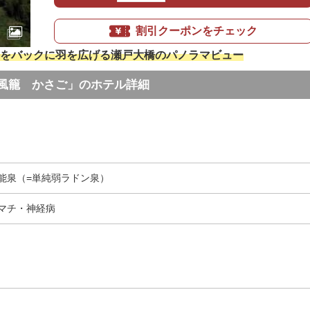
割引クーポンをチェック
をバックに羽を広げる瀬戸大橋のパノラマビュー
風籠 かさご」のホテル詳細
能泉（=単純弱ラドン泉）
マチ・神経病