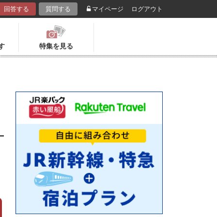
回答する
質問する
マイページ
ログアウト
す
特集を見る