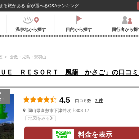
まる旅がある 宿が選べるQ&Aランキング
温泉地から探す
目的から探す
同行者から探
笠
倉敷・児島・鷲羽山
ＬＵＥ ＲＥＳＯＲＴ 風籠 かさご」の口コミ
が
4.5
め！
7 件
口コミ数 :
岡山県倉敷市下津井吹上303-17
地図をみる
料金を表示