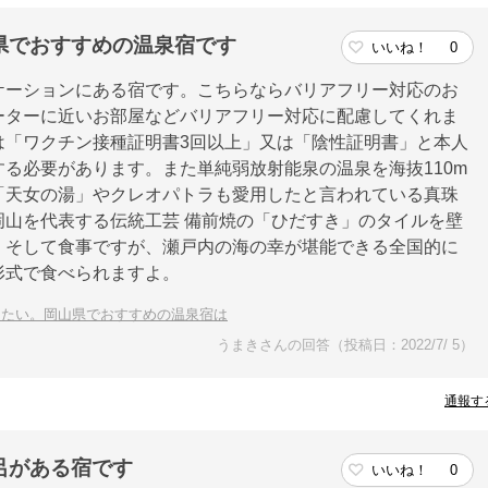
県でおすすめの温泉宿です
いいね！
0
ケーションにある宿です。こちらならバリアフリー対応のお
ーターに近いお部屋などバリアフリー対応に配慮してくれま
は「ワクチン接種証明書3回以上」又は「陰性証明書」と本人
る必要があります。また単純弱放射能泉の温泉を海抜110m
「天女の湯」やクレオパトラも愛用したと言われている真珠
山を代表する伝統工芸 備前焼の「ひだすき」のタイルを壁
。そして食事ですが、瀬戸内の海の幸が堪能できる全国的に
形式で食べられますよ。
したい。岡山県でおすすめの温泉宿は
うまきさんの回答（投稿日：2022/7/ 5）
通報す
呂がある宿です
いいね！
0