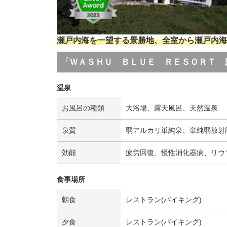
瀬戸内海を一望する景勝地、全室から瀬戸内海
「ＷＡＳＨＵ ＢＬＵＥ ＲＥＳＯＲＴ 
温泉
お風呂の種類
大浴場、露天風呂、天然温泉
泉質
弱アルカリ単純泉、単純弱放射
効能
疲労回復、慢性消化器病、リウ
食事場所
朝食
レストラン(バイキング)
夕食
レストラン(バイキング)