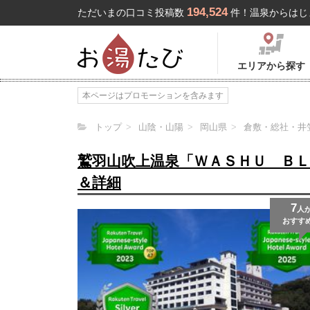
194,524
ただいまの口コミ投稿数
件！温泉からはじ
エリアから探す
本ページはプロモーションを含みます
トップ
山陰・山陽
岡山県
倉敷・総社・井
鷲羽山吹上温泉「ＷＡＳＨＵ Ｂ
＆詳細
7
人
おすす