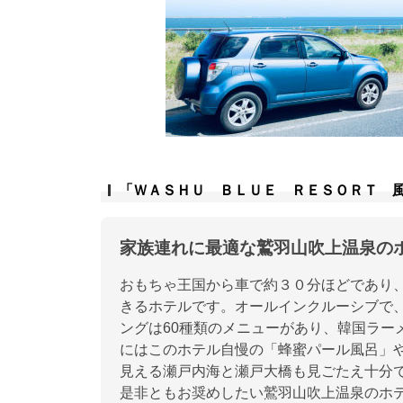
「ＷＡＳＨＵ ＢＬＵＥ ＲＥＳＯＲＴ 
家族連れに最適な鷲羽山吹上温泉の
おもちゃ王国から車で約３０分ほどであり
きるホテルです。オールインクルーシブで
ングは60種類のメニューがあり、韓国ラー
にはこのホテル自慢の「蜂蜜パール風呂」
見える瀬戸内海と瀬戸大橋も見ごたえ十分
是非ともお奨めしたい鷲羽山吹上温泉のホ