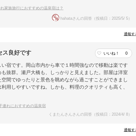
連れ家族旅行におすすめの温泉宿は？
hahataさんの回答（投稿日：2025/5/ 5）
通報す
セス良好です
いいね！
0
しい宿です。岡山市内から車で１時間強なので移動は楽です
めも抜群。瀬戸大橋も、しっかりと見えました。部屋は洋室
た空間でゆったりと景色を眺めながら過ごすことができまし
は利用しやすいですね。しかも、料理のクオリティも高く、
子連れにおすすめの温泉宿
くまたんさんさんの回答（投稿日：2024/4/ 8）
通報す