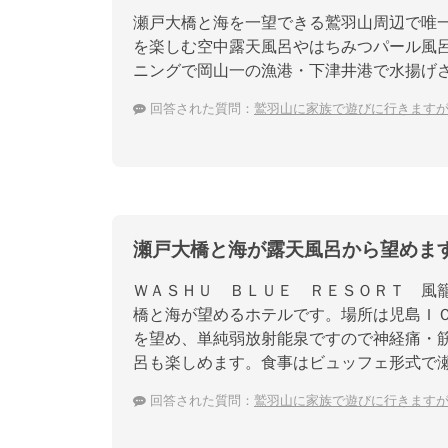
瀬戸大橋と海を一望できる鷲羽山周辺で唯一
を楽しむ空中露天風呂やはちみつパール風
ニングで岡山一の漁港・下津井港で水揚げ
回答された質問：
鷲羽山に家族で遊びに行きます
瀬戸大橋と海が露天風呂から望めま
ＷＡＳＨＵ ＢＬＵＥ ＲＥＳＯＲＴ 風
橋と海が望めるホテルです。場所は児島Ｉ
を望め、単純弱放射能泉ですので神経痛・
呂も楽しめます。食事はビュッフェ形式で
回答された質問：
鷲羽山に家族で遊びに行きます