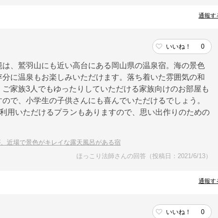
通報す
いいね！
0
籠は、鷲羽山にも近い高台にある岡山県の温泉宿。海の景色
存分に温泉もお楽しみいただけます。落ち着いた雰囲気の和
、ご家族3人でもゆったりしていただける家族向けのお部屋も
すので、小学生の子供さんにも喜んでいただけるでしょう。
でご利用いただけるプランもありますので、思い出作りのための
が、近場で景色がキレイな露天風呂がある宿
ほっこり法師さんの回答（投稿日：2021/6/13）
通報す
。
いいね！
0