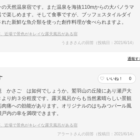
の天然温泉宿です。また温泉を海抜110mからの大パノラマ
呂で楽しめます。そして食事ですが、ブッフェスタイルダイ
された新鮮な魚介類を使った創作料理が食べられますよ。
が、近場で景色がキレイな露天風呂がある宿
うまきさんの回答（投稿日：2021/6/14）
通報す
す
いいね！
0
籠 かさご は如何でしょうか。鷲羽山の丘陵にあり瀬戸大
Ｃより約３分程度です。露天風呂からも当然素晴らしい景観
筋肉痛への効能があります。オリジナルのはちみつパール風
瀬戸内の幸を満喫できます。
が、近場で景色がキレイな露天風呂がある宿
アラートさんの回答（投稿日：2021/6/14）