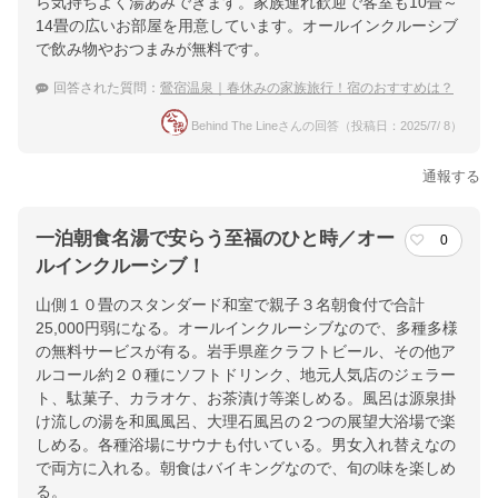
ら気持ちよく湯あみできます。家族連れ歓迎で客室も10畳～
14畳の広いお部屋を用意しています。オールインクルーシブ
で飲み物やおつまみが無料です。
回答された質問：
鶯宿温泉｜春休みの家族旅行！宿のおすすめは？
Behind The Lineさんの回答（投稿日：2025/7/ 8）
通報する
一泊朝食名湯で安らう至福のひと時／オー
0
ルインクルーシブ！
山側１０畳のスタンダード和室で親子３名朝食付で合計
25,000円弱になる。オールインクルーシブなので、多種多様
の無料サービスが有る。岩手県産クラフトビール、その他ア
ルコール約２０種にソフトドリンク、地元人気店のジェラー
ト、駄菓子、カラオケ、お茶漬け等楽しめる。風呂は源泉掛
け流しの湯を和風風呂、大理石風呂の２つの展望大浴場で楽
しめる。各種浴場にサウナも付いている。男女入れ替えなの
で両方に入れる。朝食はバイキングなので、旬の味を楽しめ
る。