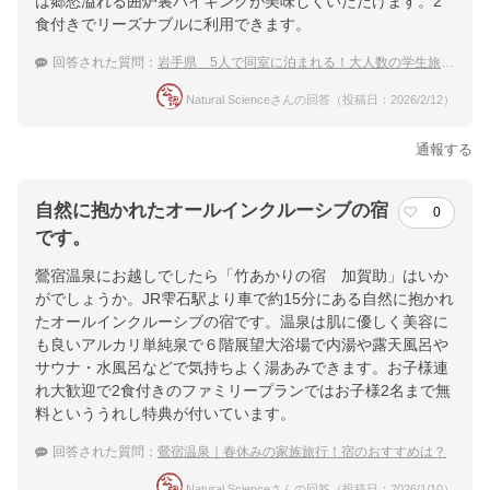
楽天トラベルで
は郷愁溢れる囲炉裏バイキングが美味しくいただけます。2
食付きでリーズナブルに利用できます。
ホテル詳細を詳しく見る
回答された質問：
岩手県 5人で同室に泊まれる！大人数の学生旅行におすすめの温泉宿
Natural Scienceさんの回答（投稿日：2026/2/12）
通報する
自然に抱かれたオールインクルーシブの宿
0
です。
鶯宿温泉にお越しでしたら「竹あかりの宿 加賀助」はいか
がでしょうか。JR雫石駅より車で約15分にある自然に抱かれ
たオールインクルーシブの宿です。温泉は肌に優しく美容に
も良いアルカリ単純泉で６階展望大浴場で内湯や露天風呂や
サウナ・水風呂などで気持ちよく湯あみできます。お子様連
れ大歓迎で2食付きのファミリープランではお子様2名まで無
料といううれし特典が付いています。
回答された質問：
鶯宿温泉｜春休みの家族旅行！宿のおすすめは？
Natural Scienceさんの回答（投稿日：2026/1/10）