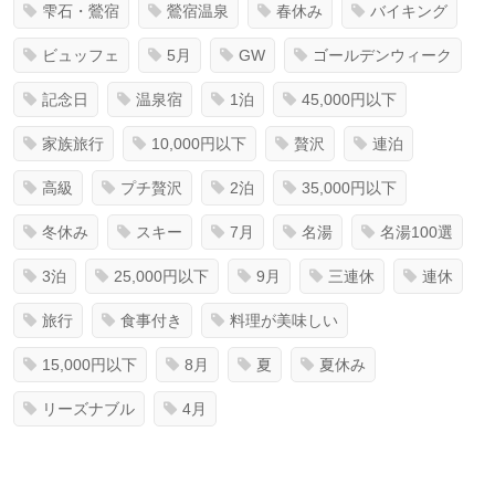
雫石・鶯宿
鶯宿温泉
春休み
バイキング
ビュッフェ
5月
GW
ゴールデンウィーク
記念日
温泉宿
1泊
45,000円以下
家族旅行
10,000円以下
贅沢
連泊
高級
プチ贅沢
2泊
35,000円以下
冬休み
スキー
7月
名湯
名湯100選
3泊
25,000円以下
9月
三連休
連休
旅行
食事付き
料理が美味しい
15,000円以下
8月
夏
夏休み
リーズナブル
4月