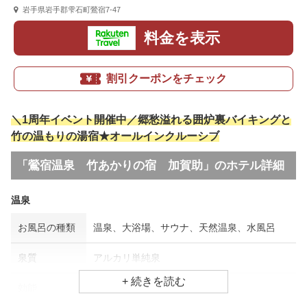
岩手県岩手郡雫石町鶯宿7-47
料金を表示
割引クーポンをチェック
＼1周年イベント開催中／郷愁溢れる囲炉裏バイキングと
竹の温もりの湯宿★オールインクルーシブ
「鶯宿温泉 竹あかりの宿 加賀助」のホテル詳細
温泉
お風呂の種類
温泉、大浴場、サウナ、天然温泉、水風呂
泉質
アルカリ単純泉
効能
関節痛、筋肉痛、慢性消化器病