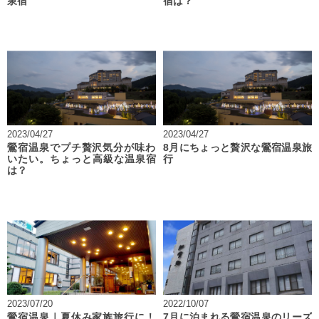
泉宿
宿は？
2023/04/27
2023/04/27
鶯宿温泉でプチ贅沢気分が味わ
8月にちょっと贅沢な鶯宿温泉旅
いたい。ちょっと高級な温泉宿
行
は？
2023/07/20
2022/10/07
鶯宿温泉｜夏休み家族旅行に！
7月に泊まれる鶯宿温泉のリーズ