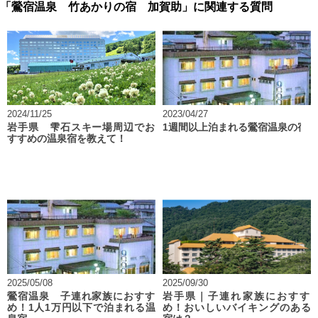
「鶯宿温泉 竹あかりの宿 加賀助」に関連する質問
2024/11/25
2023/04/27
岩手県 雫石スキー場周辺でお
1週間以上泊まれる鶯宿温泉の宿
すすめの温泉宿を教えて！
2025/05/08
2025/09/30
鶯宿温泉 子連れ家族におすす
岩手県｜子連れ家族におすす
め！1人1万円以下で泊まれる温
め！おいしいバイキングのある