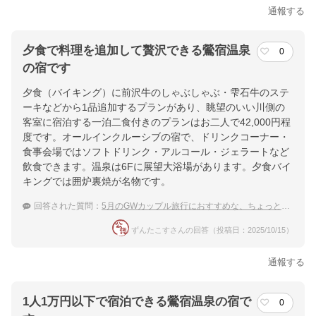
通報する
夕食で料理を追加して贅沢できる鶯宿温泉
0
の宿です
夕食（バイキング）に前沢牛のしゃぶしゃぶ・雫石牛のステ
ーキなどから1品追加するプランがあり、眺望のいい川側の
客室に宿泊する一泊二食付きのプランはお二人で42,000円程
度です。オールインクルーシブの宿で、ドリンクコーナー・
食事会場ではソフトドリンク・アルコール・ジェラートなど
飲食できます。温泉は6Fに展望大浴場があります。夕食バイ
キングでは囲炉裏焼が名物です。
回答された質問：
5月のGWカップル旅行におすすめな、ちょっと贅沢な鶯宿温泉の宿を教えてください。
ずんたこすさんの回答（投稿日：2025/10/15）
通報する
1人1万円以下で宿泊できる鶯宿温泉の宿で
0