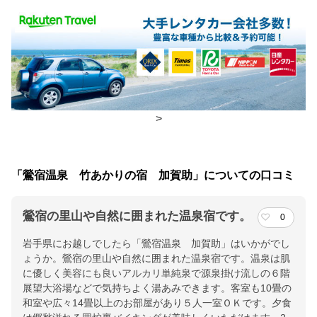
食事場所
朝食
レストラン(バイキング)
夕食
レストラン(バイキング)
チェックイン・チェックアウト時間
>
チェックイン
15:00(最終チェックイン：19:00)
チェックアウ
10:00
「鶯宿温泉 竹あかりの宿 加賀助」についての口コミ
ト
鶯宿の里山や自然に囲まれた温泉宿です。
0
交通アクセス
岩手県にお越しでしたら「鶯宿温泉 加賀助」はいかがでし
JR雫石駅より車で約15分（盛岡駅から約40分）／東北自動車道・
ょうか。鶯宿の里山や自然に囲まれた温泉宿です。温泉は肌
盛岡ICから国道46号を秋田方面へ（約30分）
に優しく美容にも良いアルカリ単純泉で源泉掛け流しの６階
展望大浴場などで気持ちよく湯あみできます。客室も10畳の
提供：楽天トラベル
和室や広々14畳以上のお部屋があり５人一室ＯＫです。夕食