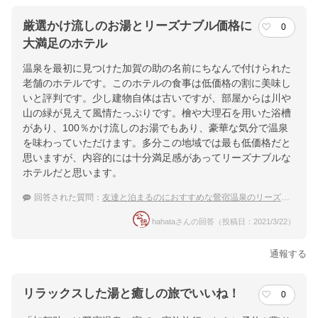
厳選かけ流しのお湯とリーズナブル価格に
0
大満足のホテル
温泉を最初に見つけた加賀の助の名前にちなんで付けられた
老舗のホテルです。このホテルの食事は低価格の割に美味し
いと評判です。少し建物自体は古いですが、部屋からは川や
山の緑が見えて風情たっぷりです。檜や大理石を用いた浴槽
があり、100％かけ流しのお湯でもあり、豪華な気分で温泉
を味わっていただけます。多分この地域では最も低価格だと
思いますが、内容的には十分満足感があってリーズナブルな
ホテルだと思います。
回答された質問：
友達と泊まるのにおすすめな鶯宿温泉のリーズナブルな宿
hahataさんの回答（投稿日：2021/3/22）
通報する
リラックスした湯と癒しの旅でいいね！
0