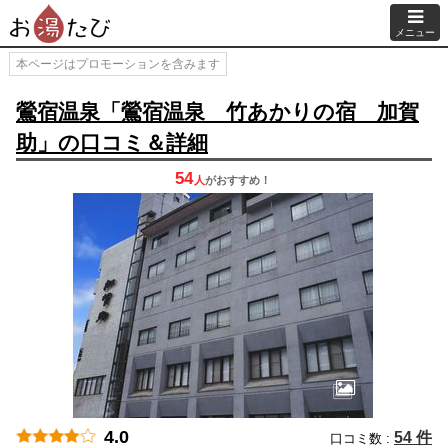
メニュー
本ページはプロモーションを含みます
鶯宿温泉「鶯宿温泉 竹あかりの宿 加賀
助」の口コミ＆詳細
54
人
が
おすすめ！
4.0
54 件
口コミ数 :