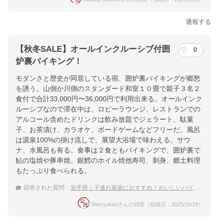
通報する
【秋冬SALE】オールインクルーシブ付囲
0
炉裏バイキング！
モダンさと歴史が同居している宿、囲炉裏バイキングが郷愁
を誘う。山側か川側のスタンダード和室１０畳で親子３名２
食付で合計33,000円〜36,000円で利用出来る。オールインク
ルーシブなので滞在中は、ロビーラウンジ、レストランでの
アルコール含めたドリンクは飲み放題でジェラート、駄菓
子、お茶漬け、カラオケ、ボードゲームなどフリーだ。風呂
は源泉100%の掛け流しで、展望大浴場で味わえる。サウ
ナ、水風呂も有る。食事は２食ともバイキングで、囲炉裏で
鮎の塩焼や豚串焼、銀鱈のホイル焼他寿司、刺身、郷土料理
もたっぷり食べられる。
回答された質問：
岩手県｜子連れ家族におすすめ！おいしいバイキングのある宿は？
Shinryukenさんの回答（投稿日：2025/10/29）