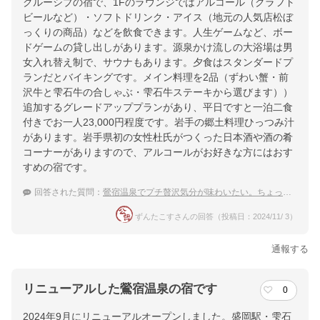
クルーシブの宿で、1Fのラウンジではアルコール（クラフト
ビールなど）・ソフトドリンク・アイス（地元の人気店松ぼ
っくりの商品）などを飲食できます。人生ゲームなど、ボー
ドゲームの貸し出しがあります。源泉かけ流しの大浴場は男
女入れ替え制で、サウナもあります。夕食はスタンダードプ
ランだとバイキングです。メイン料理を2品（ずわい蟹・前
沢牛と雫石牛の合しゃぶ・雫石牛ステーキから選びます））
追加するグレードアッププランがあり、平日ですと一泊二食
付きでお一人23,000円程度です。岩手の郷土料理ひっつみ汁
があります。岩手県初の女性杜氏がつくった日本酒や酒の肴
コーナーがありますので、アルコールがお好きな方にはおす
すめの宿です。
回答された質問：
鶯宿温泉でプチ贅沢気分が味わいたい。ちょっと高級な温泉宿は？
ずんたこすさんの回答（投稿日：2024/11/ 3）
通報する
リニューアルした鶯宿温泉の宿です
0
2024年9月にリニューアルオープンしました。盛岡駅・雫石