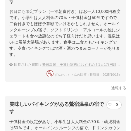
す
お日にち限定プラン（一泊朝食付き）はお一人10,000円程度
です。小学生は大人料金の70％・子供料金は50％ですので、
二食付きでもほぼ予算額でいけるかもしれません。オールイ
ンクルーシブの宿で、ソフトドリンク・アルコールの他にジ
ェラートも食べ放題なのでお子様向けだと思います。温泉は
6Fに展望大浴場があります。食事は二食ともバイキングで
す。夕食バイキングでは地酒・酒のつまみコーナーがありま
す。
回答された質問：
鶯宿温泉 子連れ家族におすすめ！1人1万円以下で泊まれる温泉宿
ずんたこすさんの回答（投稿日：2025/10/15）
通報する
美味しいバイキングがある鶯宿温泉の宿で
0
す
子供料金の設定があり、小学生は大人料金の70％・幼児料金
は50％です。オールインクルーシブの宿で、ドリンクカウン