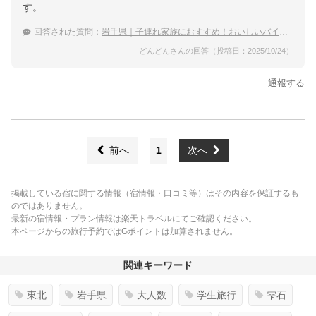
す。
回答された質問：
岩手県｜子連れ家族におすすめ！おいしいバイキングのある宿は？
どんどんさんの回答（投稿日：2025/10/24）
通報する
前へ
1
次へ
掲載している宿に関する情報（宿情報・口コミ等）はその内容を保証するも
のではありません。
最新の宿情報・プラン情報は楽天トラベルにてご確認ください。
本ページからの旅行予約ではGポイントは加算されません。
関連キーワード
東北
岩手県
大人数
学生旅行
雫石