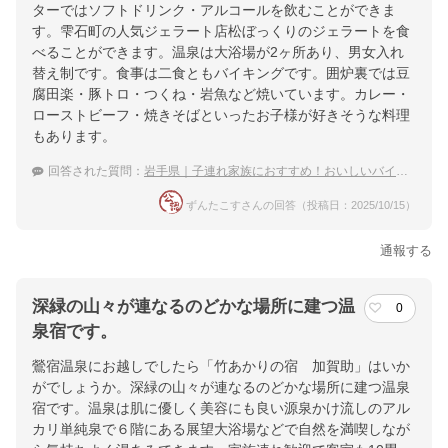
ターではソフトドリンク・アルコールを飲むことができま
す。雫石町の人気ジェラート店松ぼっくりのジェラートを食
べることができます。温泉は大浴場が2ヶ所あり、男女入れ
替え制です。食事は二食ともバイキングです。囲炉裏では豆
腐田楽・豚トロ・つくね・岩魚など焼いています。カレー・
ローストビーフ・焼きそばといったお子様が好きそうな料理
もあります。
回答された質問：
岩手県｜子連れ家族におすすめ！おいしいバイキングのある宿は？
ずんたこすさんの回答（投稿日：2025/10/15）
通報する
深緑の山々が連なるのどかな場所に建つ温
0
泉宿です。
鶯宿温泉にお越しでしたら「竹あかりの宿 加賀助」はいか
がでしょうか。深緑の山々が連なるのどかな場所に建つ温泉
宿です。温泉は肌に優しく美容にも良い源泉かけ流しのアル
カリ単純泉で６階にある展望大浴場などで自然を満喫しなが