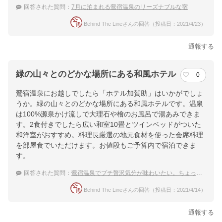
回答された質問：
7月に泊まれる鶯宿温泉のリーズナブルな宿
Behind The Lineさんの回答（投稿日：2021/4/23）
通報する
緑の山々とのどかな場所にある和風ホテル
0
鶯宿温泉にお越しでしたら「ホテル加賀助」はいかがでしょ
うか。緑の山々とのどかな場所にある和風ホテルです。温泉
は100%源泉かけ流しで大理石や檜のお風呂で湯あみできま
す。2食付きでしたら広い和室10畳とツインベッドがついた
和洋室がおすすめ。料理長厳選の地元食材を使った会席料理
を部屋食でいただけます。お値段もご予算内で宿泊できま
す。
回答された質問：
鶯宿温泉でプチ贅沢気分が味わいたい。ちょっと高級な温泉宿は？
Behind The Lineさんの回答（投稿日：2021/4/14）
通報する