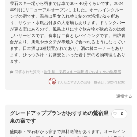
雫石スキー場から宿までは車で30～40分くらいです。2024
年9月にリニューアルオープンしました。オールインクルー
シブの宿です。温泉は男女入れ替え制の大浴場が2ヶ所あ
り、サウナ・水風呂付きの大浴場もあります。ドリンクバー
が更衣室にあるので、風呂上りにすぐ飲み物が飲めるのは嬉
しいサービスです。食事は二食ともバイキングです。囲炉裏
台があり、川魚やホタテが串焼きで食べれるようになってい
ます。日本酒は3種類置かれてあり、酒の肴コーナーもあり
ます。ひっつみ汁・お蕎麦といった岩手県の名物料理もあり
ます。
回答された質問：
岩手県 雫石スキー場周辺でおすすめの温泉宿を教えて！
ずんたこすさんの回答（投稿日：2024/11/26）
通報する
グレードアッププランがおすすめの鶯宿温
0
泉の宿です
盛岡駅・雫石駅から宿まで無料送迎があります。オールイン