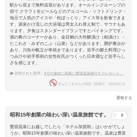
駅から宿まで無料送迎があります。オールインクルーシブの
宿で.クラフト生ビールなどのアルコール・ソフトドリンク・
地元で人気のアイスや「松ぼっくり」アイス等を飲食できま
す。源泉かけ流しの大浴場は男女入れ替え制で、サウナもあ
ります。夕食はスタンダードプランですとバイキングです。
酒の肴のコーナーがあり、金目鯛の大吟醸漬け（粕漬け）・
たこわさ・みずのこぶ（山菜）などがあります。囲炉裏台が
あり、川魚や帆立が串焼きであります。岩手の郷土料理ひっ
つみ汁や岩手県初の女性杜氏がつくった日本酒など岩手らし
さを感じます。
回答された質問：
9月の連休に両親に鶯宿温泉旅行をプレゼント。食事の美味しいおすすめの宿は？
ずんたこすさんの回答（投稿日：2024/11/ 3）
通報する
昭和15年創業の味わい深い温泉旅館です。
0
鶯宿温泉にお越しでしたら「ホテル加賀助」はいかがでしょ
うか。昭和15年創業の味わい深い温泉旅館です。温泉は豊富