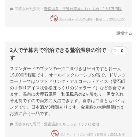
回答された質問：
鶯宿温泉 子連れ家族におすすめ！1人1万円以下で泊まれる温泉宿
Shinryukenさんの回答（投稿日：2025/5/15）
通報する
2人で予算内で宿泊できる鶯宿温泉の宿で
0
す
スタンダードのプランの一泊二食付きは平日ですとお一人
15,000円程度です。オールインクルーシブの宿で、ドリンク
コーナーではソフトドリンク・アルコール・アイス（雫石町
の手作りアイス牧舎松ぼっくりのジェラード）など飲食でき
ます。温泉は大理石風呂・和風風呂の2ヶ所あり、男女入れ
替え制ですので両方に入浴できます。食事は二食ともバイキ
ングです。日本酒が3種類あります。金目鯛の大吟醸漬けは
お酒に合う一品です。
回答された質問：
鶯宿温泉でちょっとリッチに連泊
ずんたこすさんの回答（投稿日：2025/3/ 4）