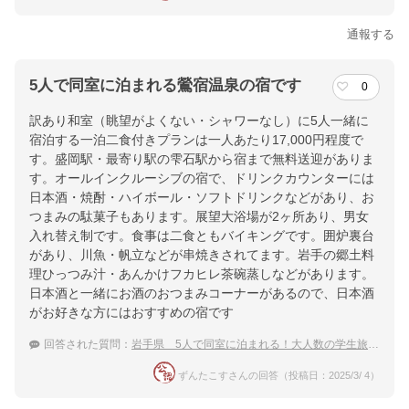
通報する
5人で同室に泊まれる鶯宿温泉の宿です
0
訳あり和室（眺望がよくない・シャワーなし）に5人一緒に
宿泊する一泊二食付きプランは一人あたり17,000円程度で
す。盛岡駅・最寄り駅の雫石駅から宿まで無料送迎がありま
す。オールインクルーシブの宿で、ドリンクカウンターには
日本酒・焼酎・ハイボール・ソフトドリンクなどがあり、お
つまみの駄菓子もあります。展望大浴場が2ヶ所あり、男女
入れ替え制です。食事は二食ともバイキングです。囲炉裏台
があり、川魚・帆立などが串焼きされてます。岩手の郷土料
理ひっつみ汁・あんかけフカヒレ茶碗蒸しなどがあります。
日本酒と一緒にお酒のおつまみコーナーがあるので、日本酒
がお好きな方にはおすすめの宿です
回答された質問：
岩手県 5人で同室に泊まれる！大人数の学生旅行におすすめの温泉宿
ずんたこすさんの回答（投稿日：2025/3/ 4）