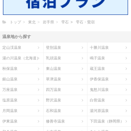
トップ
東北
岩手県
雫石
雫石・鶯宿
温泉地から探す
定山渓温泉
登別温泉
十勝川温泉
湯の川温泉（北海道）
乳頭温泉
鳴子温泉
秋保温泉
東山温泉
蔵王温泉
銀山温泉
草津温泉
伊香保温泉
万座温泉
四万温泉
鬼怒川温泉
塩原温泉
野沢温泉
白骨温泉
月岡温泉
石和温泉
湯河原温泉
伊東温泉
修善寺温泉
下田温泉（静岡県）