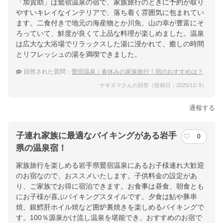
「加賀助」は鶯宿温泉の宿で、家族旅行のときに予約が取り
やすいキレイなインテリアで、落ち着く雰囲気に包まれてい
ます。二食付きで地元の海産物とか川魚、山の幸が豊富にそ
ろっていて、鮮度が良くて上品な料理が楽しめました。温泉
は広大な大浴場でリラックスした湯に浸かれて、癒しの時間
とリフレッシュの湯を満喫できました。
回答された質問：
鶯宿温泉｜春休みの家族旅行！宿のおすすめは？
ヤギヌマさんの回答（投稿日：2025/11/ 9）
通報する
子連れ家族に最適なバイキングがある岩手
0
県の温泉宿！
家族旅行を楽しめる岩手県鶯宿温泉にあるお子様連れ大歓迎
のお宿なので、おススメいたします。子供料金の設定があ
り、ご家族でお得に宿泊できます。お食事は昼食、朝食とも
にお子様が喜ぶバイキングスタイルです。夕食は鮎や豚串
焼、銀鱈肝ホイル焼など囲炉裏焼きを楽しめるバイキングで
す。100％源泉かけ流し温泉を堪能でき、おすすめのお宿で