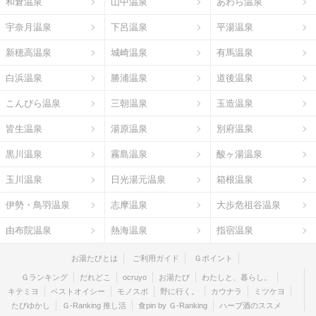
和倉温泉
山中温泉
あわら温泉
宇奈月温泉
下呂温泉
平湯温泉
新穂高温泉
城崎温泉
有馬温泉
白浜温泉
勝浦温泉
道後温泉
こんぴら温泉
三朝温泉
玉造温泉
皆生温泉
湯原温泉
別府温泉
黒川温泉
霧島温泉
酸ヶ湯温泉
玉川温泉
日光湯元温泉
箱根温泉
伊勢・鳥羽温泉
志摩温泉
大歩危祖谷温泉
由布院温泉
熱海温泉
指宿温泉
お湯たびとは
ご利用ガイド
Ｇポイント
Ｇランキング
だれどこ
ocruyo
お湯たび
わたしと、暮らし。
キテミヨ
ベストオイシー
モノスポ
野に行く。
カウナラ
ミツケヨ
たびゆかし
Ｇ-Ranking 推し活
食pin by Ｇ-Ranking
ハーブ酒のススメ