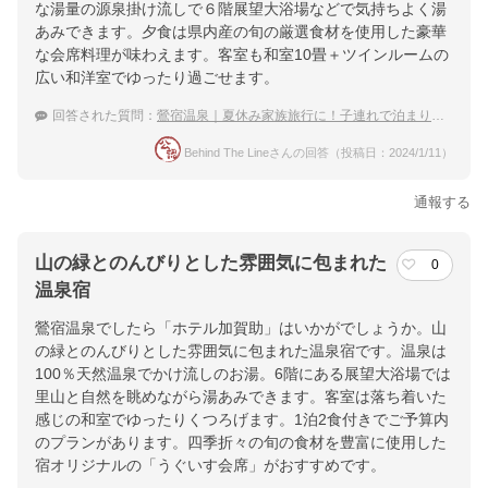
な湯量の源泉掛け流しで６階展望大浴場などで気持ちよく湯
あみできます。夕食は県内産の旬の厳選食材を使用した豪華
な会席料理が味わえます。客室も和室10畳＋ツインルームの
広い和洋室でゆったり過ごせます。
回答された質問：
鶯宿温泉｜夏休み家族旅行に！子連れで泊まりやすい温泉宿は？
Behind The Lineさんの回答（投稿日：2024/1/11）
通報する
山の緑とのんびりとした雰囲気に包まれた
0
温泉宿
鶯宿温泉でしたら「ホテル加賀助」はいかがでしょうか。山
の緑とのんびりとした雰囲気に包まれた温泉宿です。温泉は
100％天然温泉でかけ流しのお湯。6階にある展望大浴場では
里山と自然を眺めながら湯あみできます。客室は落ち着いた
感じの和室でゆったりくつろげます。1泊2食付きでご予算内
のプランがあります。四季折々の旬の食材を豊富に使用した
宿オリジナルの「うぐいす会席」がおすすめです。