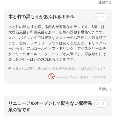
通報する
木と竹の温もりがあふれるホテル
0
木と竹の温もりを感じる館内が素敵なホテルです。6階には
大理石風呂と和風風呂があり、自然の景観も堪能できます。
また、バイキングでは豊富なメニューのお料理に舌鼓を打て
ます。なお、ファミリープランはありませんが、ドリンクバ
ーがあり、アルコールやソフトドリンク、アイスクリーム等
かフリーのオールインクルーシブが人気です。家族連れには
楽しみがいっぱいの魅力あるホテルです。
回答された質問：
鶯宿温泉｜春休みの家族旅行！宿のおすすめは？
hahataさんの回答（投稿日：2025/2/20）
通報する
リニューアルオープンして間もない鶯宿温
0
泉の宿です