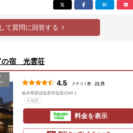
して質問に回答する
ぎの宿 光雲荘
が
4.5
め！
23 件
クチコミ数 :
栃木県那須塩原市塩原2340-1
地図
料金を表示