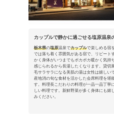
カップルで静かに過ごせる塩原温泉
栃木県
の
塩原
温泉で
カップル
で楽しめる宿
では落ち着く雰囲気がある宿で、リピート
かく身体がいつまでもポカポカ暖かく気持
感じられるから長湯したくなります。貸切
毛サラサラになる美肌の湯は女性は嬉しい
産地消の旬な食材を活かした会席料理を堪
す。料理長こだわりの料理が一品一品丁寧
しい料理です。新鮮野菜が多く身体にも嬉
みください。