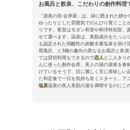
お風呂と飲泉、こだわりの創作料理で
「源美の宿 会津屋」は、緑に囲まれた静か
ゆったりとした雰囲気でのんびり寛ぐこと
りです。客室はモダン和室や和洋特別室、
せて選べます。温泉は、美肌成分をたっぷ
も認定された弱酸性の炭酸水素塩泉を掛け流
窟風呂、と3種の趣向の異なるお風呂と飲泉
ては貸切利用もできるので
恋人
と二人きり
んに使った創作会席。美人の湯の源泉を食
けているそうで、目に麗しく舌に美味しい
た和定食で一日を気持ち良くスタート。ア
塩原
温泉の美人美肌の湯を満喫するのにこ