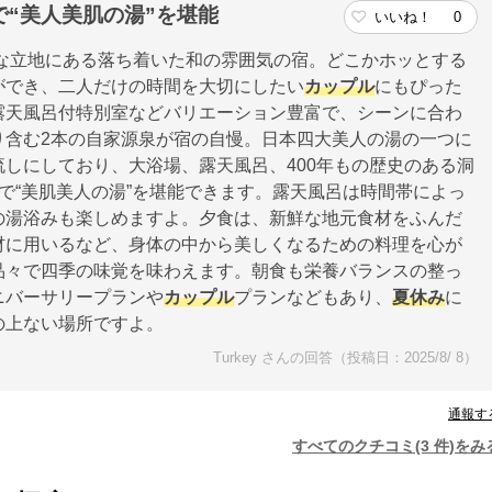
“美人美肌の湯”を堪能
いいね！
0
な立地にある落ち着いた和の雰囲気の宿。どこかホッとする
ができ、二人だけの時間を大切にしたい
カップル
にもぴった
露天風呂付特別室などバリエーション豊富で、シーンに合わ
り含む2本の自家源泉が宿の自慢。日本四大美人の湯の一つに
しにしており、大浴場、露天風呂、400年もの歴史のある洞
で“美肌美人の湯”を堪能できます。露天風呂は時間帯によっ
の湯浴みも楽しめますよ。夕食は、新鮮な地元食材をふんだ
材に用いるなど、身体の中から美しくなるための料理を心が
品々で四季の味覚を味わえます。朝食も栄養バランスの整っ
ニバーサリープランや
カップル
プランなどもあり、
夏休み
に
の上ない場所ですよ。
Turkey さんの回答（投稿日：2025/8/ 8）
通報す
すべてのクチコミ(3 件)をみ