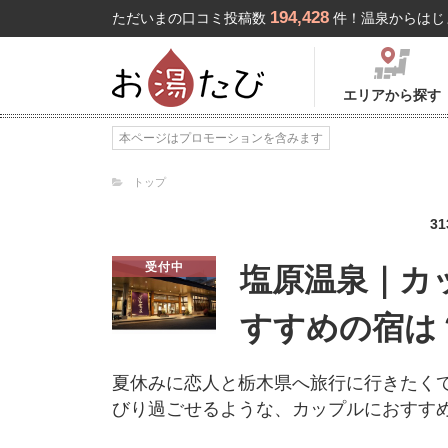
194,428
ただいまの口コミ投稿数
件！温泉からはじ
エリアから探す
本ページはプロモーションを含みます
トップ
31
受付中
塩原温泉｜カ
すすめの宿は
夏休みに恋人と栃木県へ旅行に行きたく
びり過ごせるような、カップルにおすす