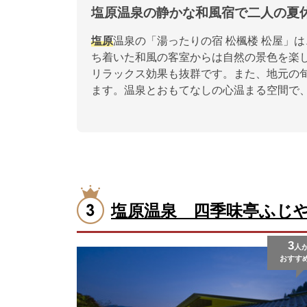
塩原温泉の静かな和風宿で二人の夏
塩原
温泉の「湯ったりの宿 松楓楼 松屋」は
ち着いた和風の客室からは自然の景色を楽
リラックス効果も抜群です。また、地元の
ます。温泉とおもてなしの心温まる空間で
塩原温泉 四季味亭ふじ
3
人
おすす