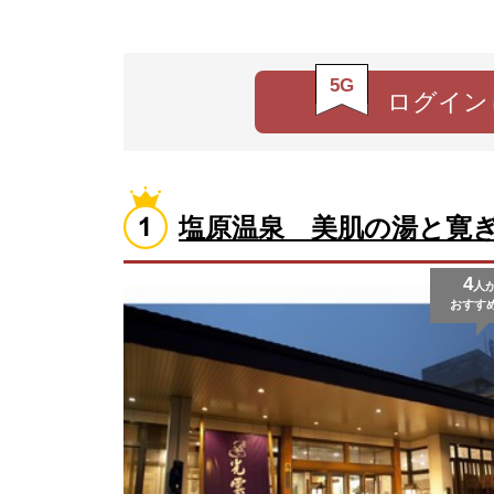
5G
ログイン
塩原温泉 美肌の湯と寛
4
人
おすす