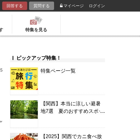
回答する
質問する
マイページ
ログイン
す
特集を見る
ピックアップ特集！
15
特集ページ一覧
【関西】本当に涼しい避暑
地7選 夏のおすすめスポッ
ト＆温泉宿
ん
【2025】関西でカニ食べ放