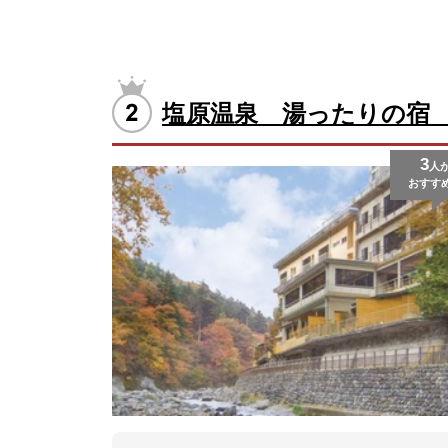
塩原温泉 湯ったりの宿
3
人
おすす