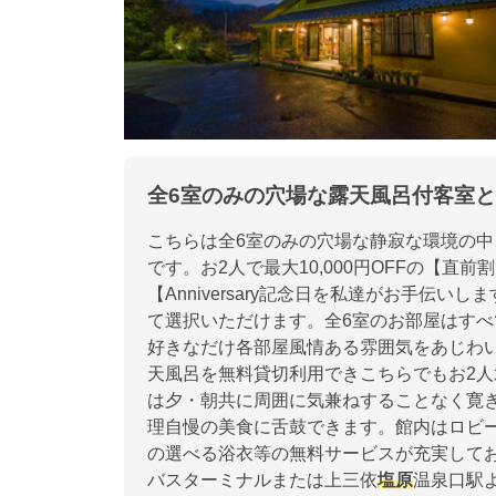
全6室のみの穴場な露天風呂付客室
こちらは全6室のみの穴場な静寂な環境の中
です。お2人で最大10,000円OFFの【直
【Anniversary記念日を私達がお手伝
て選択いただけます。全6室のお部屋はす
好きなだけ各部屋風情ある雰囲気をあじわい
天風呂を無料貸切利用できこちらでもお2
は夕・朝共に周囲に気兼ねすることなく寛
理自慢の美食に舌鼓できます。館内はロビ
の選べる浴衣等の無料サービスが充実して
バスターミナルまたは上三依
塩原
温泉口駅