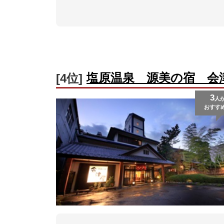
塩原温泉 源美の宿 会
[4位]
3
人
おすす