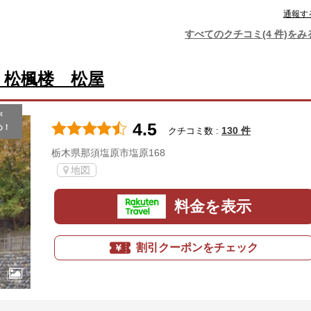
通報す
すべてのクチコミ(4 件)をみ
 松楓楼 松屋
が
4.5
め！
130 件
クチコミ数 :
栃木県那須塩原市塩原168
地図
料金を表示
割引クーポンをチェック