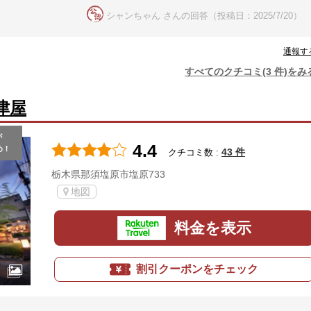
シャンちゃん さんの回答（投稿日：2025/7/20）
通報す
すべてのクチコミ(3 件)をみ
津屋
が
4.4
め！
43 件
クチコミ数 :
栃木県那須塩原市塩原733
地図
料金を表示
割引クーポンをチェック