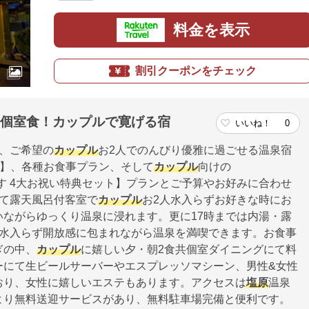
料金を表示
割引クーポンをチェック
と個室食！カップルで寛げる宿
いいね！
0
、ご希望の
カップル
お2人でのんびり優雅に過ごせる温泉宿
前割】、各種お食事プラン、そして
カップル
向けの
いします 4大お祝い特典セット】プランとご予算やお好みに合わせ
べて露天風呂付客室で
カップル
お2人水入らずお好きな時にお
ながらゆっくり温泉に浸れます。更に17時までは内湯・露
人水入らず開放感に包まれながら温泉を満喫できます。お食事
ぎの中、
カップル
に嬉しい夕・朝2食共個室ダイニングにて料
ーにて生ビールサーバーやエスプレッソマシーン、男性&女性
おり、女性に嬉しいエステもあります。アクセスは
塩原
温泉
より無料送迎サービスがあり、無料駐車場完備と便利です。