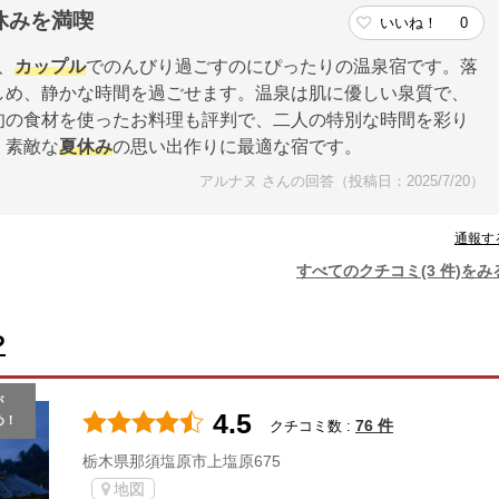
休みを満喫
いいね！
0
、
カップル
でのんびり過ごすのにぴったりの温泉宿です。落
しめ、静かな時間を過ごせます。温泉は肌に優しい泉質で、
旬の食材を使ったお料理も評判で、二人の特別な時間を彩り
、素敵な
夏休み
の思い出作りに最適な宿です。
アルナヌ さんの回答（投稿日：2025/7/20）
通報す
すべてのクチコミ(3 件)をみ
や
が
4.5
め！
76 件
クチコミ数 :
栃木県那須塩原市上塩原675
地図