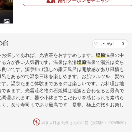
割引クーポンをチェック
の宿
いいね！
0
をお探しであれば、光雲荘をおすすめします。
塩原
温泉の中
する方が多い人気宿です。温泉は名湯
塩原
温泉で湯質は柔ら
ち良いです。源泉掛け流しの露天風呂は開放感があり風情も
風呂もあるので温泉三昧を楽しめます。お肌ツルツル、髪の
です。温泉たまご体験まであるのは楽しいです。お料理は地
能できます。光雲荘名物の石焼樽は地酒と合わせると最高で
に調理されます。器や小鉢までこだわりを感じられる素晴ら
しく、炙り寿司まであり最高です。是非、極上の旅をお楽し
温泉大好き夫婦 さんの回答（投稿日：2025/9/30）