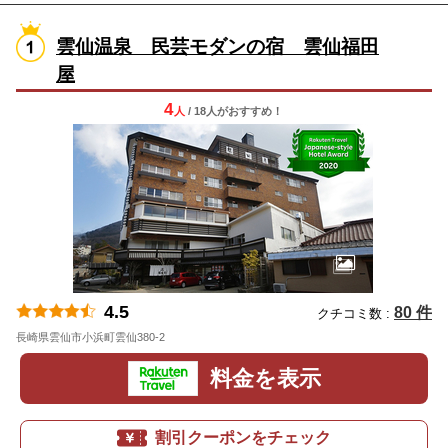
雲仙温泉 民芸モダンの宿 雲仙福田
屋
4
人
/ 18人
が
おすすめ！
4.5
80 件
クチコミ数 :
長崎県雲仙市小浜町雲仙380-2
地図
料金を表示
割引クーポンをチェック