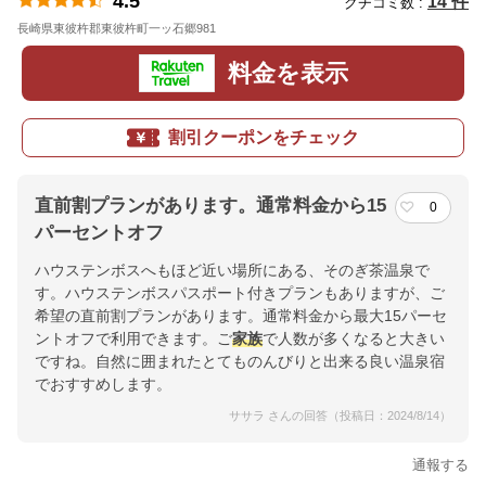
4.5
14 件
クチコミ数 :
長崎県東彼杵郡東彼杵町一ッ石郷981
地図
料金を表示
割引クーポンをチェック
直前割プランがあります。通常料金から15
0
パーセントオフ
ハウステンボスへもほど近い場所にある、そのぎ茶温泉で
す。ハウステンボスパスポート付きプランもありますが、ご
希望の直前割プランがあります。通常料金から最大15パーセ
ントオフで利用できます。ご
家族
で人数が多くなると大きい
ですね。自然に囲まれたとてものんびりと出来る良い温泉宿
でおすすめします。
ササラ さんの回答（投稿日：2024/8/14）
通報する