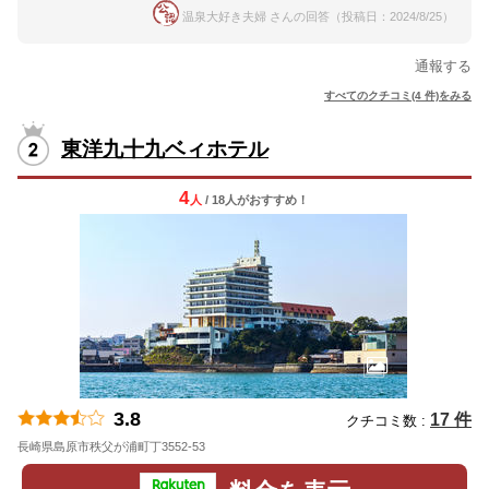
温泉大好き夫婦 さんの回答（投稿日：2024/8/25）
通報する
すべてのクチコミ(4 件)をみる
東洋九十九ベィホテル
4
人
/ 18人
が
おすすめ！
3.8
17 件
クチコミ数 :
長崎県島原市秩父が浦町丁3552-53
地図