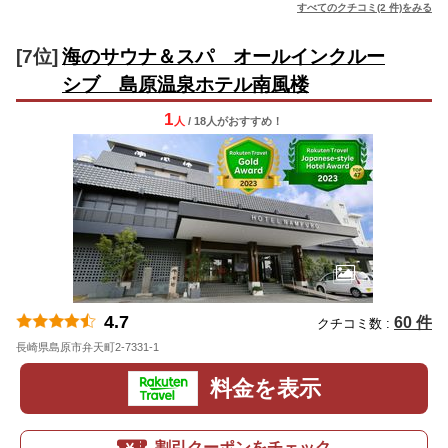
すべてのクチコミ(2 件)をみる
[7位]
海のサウナ＆スパ オールインクルー
シブ 島原温泉ホテル南風楼
1
人
/ 18人
が
おすすめ！
4.7
60 件
クチコミ数 :
長崎県島原市弁天町2-7331-1
地図
料金を表示
割引クーポンをチェック