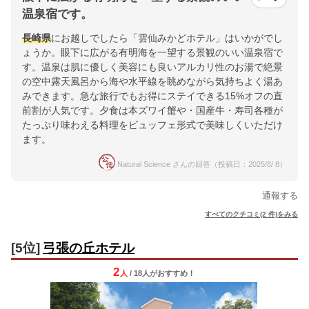
温泉宿です。
長崎県
にお越しでしたら「雲仙みかどホテル」はいかがでし
ょうか。眼下に広がる有明海を一望する景観のいい温泉宿で
す。温泉は肌に優しく美容にも良いアルカリ性のお湯で絶景
の空中露天風呂から海や水平線を眺めながら気持ちよく湯あ
みできます。急な旅行でもお得にステイできる15%オフの直
前割が人気です。夕食は本ズワイ蟹や・国産牛・寿司各種が
たっぷり味わえる料理をビュッフェ形式で美味しくいただけ
ます。
Natural Science さんの回答（投稿日：2025/8/ 8）
通報する
すべてのクチコミ(2 件)をみる
[5位]
弓張の丘ホテル
2
人
/ 18人
が
おすすめ！