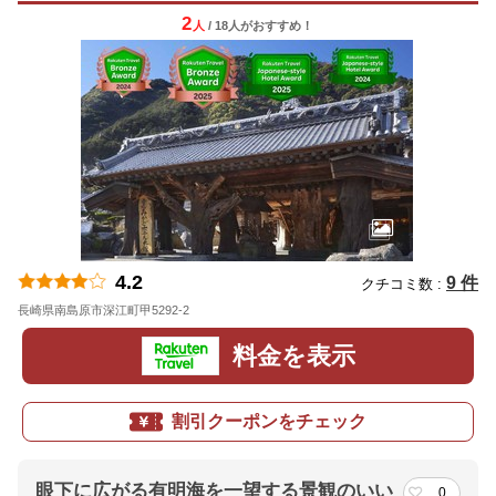
2
人
/ 18人
が
おすすめ！
4.2
9 件
クチコミ数 :
長崎県南島原市深江町甲5292-2
地図
料金を表示
割引クーポンをチェック
眼下に広がる有明海を一望する景観のいい
0