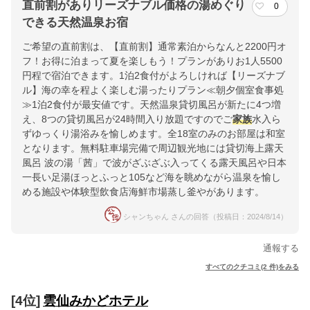
直前割がありリーズナブル価格の湯めぐり
0
できる天然温泉お宿
ご希望の直前割は、【直前割】通常素泊からなんと2200円オ
フ！お得に泊まって夏を楽しもう！プランがありお1人5500
円程で宿泊できます。1泊2食付がよろしければ【リーズナブ
ル】海の幸を程よく楽しむ湯ったりプラン≪朝夕個室食事処
≫1泊2食付が最安値です。天然温泉貸切風呂が新たに4つ増
え、8つの貸切風呂が24時間入り放題ですのでご
家族
水入ら
ずゆっくり湯浴みを愉しめます。全18室のみのお部屋は和室
となります。無料駐車場完備で周辺観光地には貸切海上露天
風呂 波の湯「茜」で波がざぶざぶ入ってくる露天風呂や日本
一長い足湯ほっとふっと105など海を眺めながら温泉を愉し
める施設や体験型飲食店海鮮市場蒸し釜やがあります。
シャンちゃん さんの回答（投稿日：2024/8/14）
通報する
すべてのクチコミ(2 件)をみる
[4位]
雲仙みかどホテル