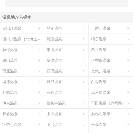
温泉地から探す
定山渓温泉
登別温泉
十勝川温泉
湯の川温泉（北海道）
乳頭温泉
鳴子温泉
秋保温泉
東山温泉
蔵王温泉
銀山温泉
草津温泉
伊香保温泉
万座温泉
四万温泉
鬼怒川温泉
塩原温泉
野沢温泉
白骨温泉
月岡温泉
石和温泉
湯河原温泉
伊東温泉
修善寺温泉
下田温泉（静岡県）
和倉温泉
山中温泉
あわら温泉
宇奈月温泉
下呂温泉
平湯温泉