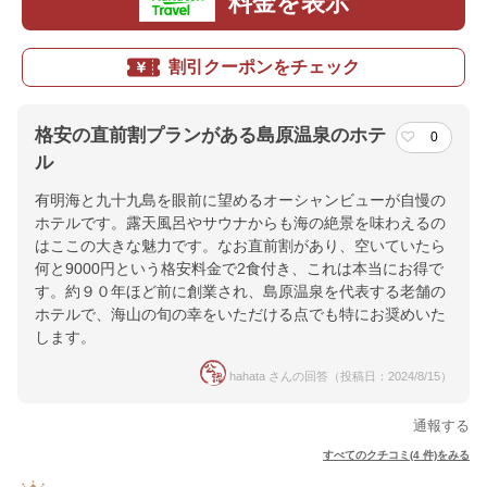
料金を表示
割引クーポンをチェック
格安の直前割プランがある島原温泉のホテ
0
ル
有明海と九十九島を眼前に望めるオーシャンビューが自慢の
ホテルです。露天風呂やサウナからも海の絶景を味わえるの
はここの大きな魅力です。なお直前割があり、空いていたら
何と9000円という格安料金で2食付き、これは本当にお得で
す。約９０年ほど前に創業され、島原温泉を代表する老舗の
ホテルで、海山の旬の幸をいただける点でも特にお奨めいた
します。
hahata さんの回答（投稿日：2024/8/15）
通報する
すべてのクチコミ(4 件)をみる