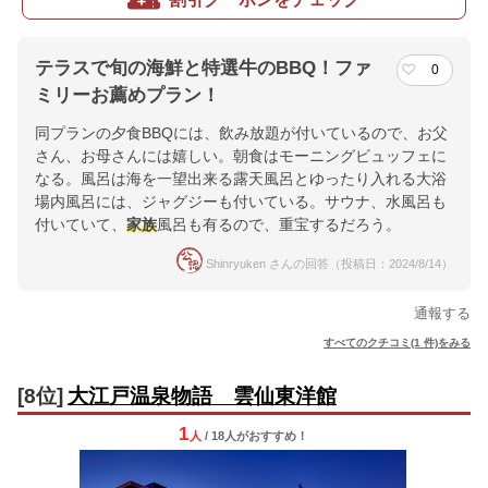
テラスで旬の海鮮と特選牛のBBQ！ファ
0
ミリーお薦めプラン！
同プランの夕食BBQには、飲み放題が付いているので、お父
さん、お母さんには嬉しい。朝食はモーニングビュッフェに
なる。風呂は海を一望出来る露天風呂とゆったり入れる大浴
場内風呂には、ジャグジーも付いている。サウナ、水風呂も
付いていて、
家族
風呂も有るので、重宝するだろう。
Shinryuken さんの回答（投稿日：2024/8/14）
通報する
すべてのクチコミ(1 件)をみる
[8位]
大江戸温泉物語 雲仙東洋館
1
人
/ 18人
が
おすすめ！