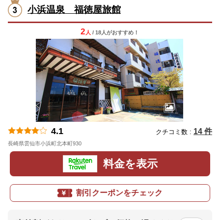
小浜温泉 福徳屋旅館
2
人
/ 18人
が
おすすめ！
4.1
14 件
クチコミ数 :
長崎県雲仙市小浜町北本町930
地図
料金を表示
割引クーポンをチェック