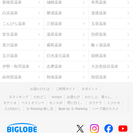
新穂高温泉
城崎温泉
有馬温泉
白浜温泉
勝浦温泉
道後温泉
こんぴら温泉
三朝温泉
玉造温泉
皆生温泉
湯原温泉
別府温泉
黒川温泉
霧島温泉
酸ヶ湯温泉
玉川温泉
日光湯元温泉
箱根温泉
伊勢・鳥羽温泉
志摩温泉
大歩危祖谷温泉
由布院温泉
熱海温泉
指宿温泉
お湯たびとは
ご利用ガイド
Ｇポイント
Ｇランキング
だれどこ
ocruyo
お湯たび
わたしと、暮らし。
キテミヨ
ベストオイシー
モノスポ
野に行く。
カウナラ
ミツケヨ
たびゆかし
Ｇ-Ranking 推し活
食pin by Ｇ-Ranking
ハーブ酒のススメ