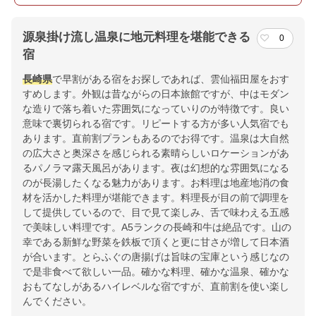
源泉掛け流し温泉に地元料理を堪能できる
0
宿
長崎県
で早割がある宿をお探しであれば、雲仙福田屋をおす
すめします。外観は昔ながらの日本旅館ですが、中はモダン
な造りで落ち着いた雰囲気になっていりのが特徴です。良い
意味で裏切られる宿です。リピートする方が多い人気宿でも
あります。直前割プランもあるのでお得です。温泉は大自然
の広大さと奥深さを感じられる素晴らしいロケーションがあ
るパノラマ露天風呂があります。夜は幻想的な雰囲気になる
のが長湯したくなる魅力があります。お料理は地産地消の食
材を活かした料理が堪能できます。料理長が目の前で調理を
して提供しているので、目で見て楽しみ、舌で味わえる五感
で美味しい料理です。A5ランクの長崎和牛は絶品です。山の
幸である新鮮な野菜を鉄板で頂くと更に甘さが増して日本酒
が合います。とらふぐの唐揚げは旨味の宝庫という感じなの
で是非食べて欲しい一品。確かな料理、確かな温泉、確かな
おもてなしがあるハイレベルな宿ですが、直前割を使い楽し
んでください。