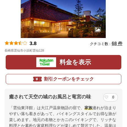
3.8
68 件
クチコミ数 :
長崎県雲仙市小浜町雲仙128
地図
料金を表示
割引クーポンをチェック
癒されて天空の城のお風呂と竜宮の味
0
「雲仙東洋館」は大江戸温泉物語の宿で、
家族
連れが泊まり
やすい落ち着きがあって、バイキングスタイルでお得な旅が
楽しめます。地元の名物とかカニのバイキングで、リッチな
料理とか素朴な家庭料理などが楽しめて贅沢でした。温泉は