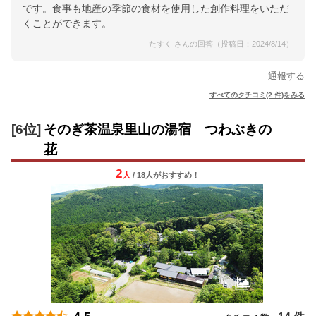
です。食事も地産の季節の食材を使用した創作料理をいただ
くことができます。
たすく さんの回答（投稿日：2024/8/14）
通報する
すべてのクチコミ(2 件)をみる
[6位]
そのぎ茶温泉里山の湯宿 つわぶきの
花
2
人
/ 18人
が
おすすめ！