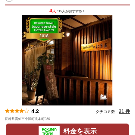
4
人
/ 15人
が
おすすめ！
4.2
21 件
クチコミ数 :
長崎県雲仙市小浜町北本町930
地図
料金を表示