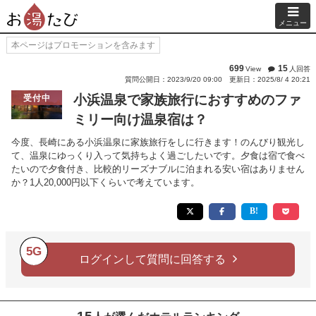
メニュー
本ページはプロモーションを含みます
699
15
View
人回答
質問公開日：2023/9/20 09:00
更新日：2025/8/ 4 20:21
小浜温泉で家族旅行におすすめのファ
受付中
ミリー向け温泉宿は？
今度、長崎にある小浜温泉に家族旅行をしに行きます！のんびり観光し
て、温泉にゆっくり入って気持ちよく過ごしたいです。夕食は宿で食べ
たいので夕食付き、比較的リーズナブルに泊まれる安い宿はありません
か？1人20,000円以下くらいで考えています。
5G
ログインして質問に回答する