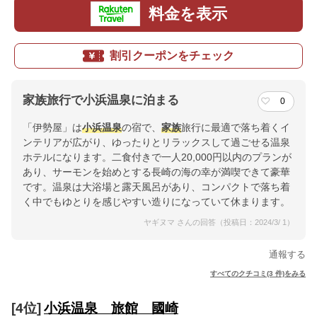
料金を表示
割引クーポンをチェック
家族旅行で小浜温泉に泊まる
0
「伊勢屋」は
小浜温泉
の宿で、
家族
旅行に最適で落ち着くイ
ンテリアが広がり、ゆったりとリラックスして過ごせる温泉
ホテルになります。二食付きで一人20,000円以内のプランが
あり、サーモンを始めとする長崎の海の幸が満喫できて豪華
です。温泉は大浴場と露天風呂があり、コンパクトで落ち着
く中でもゆとりを感じやすい造りになっていて休まります。
ヤギヌマ さんの回答（投稿日：2024/3/ 1）
通報する
すべてのクチコミ(3 件)をみる
[4位]
小浜温泉 旅館 國崎