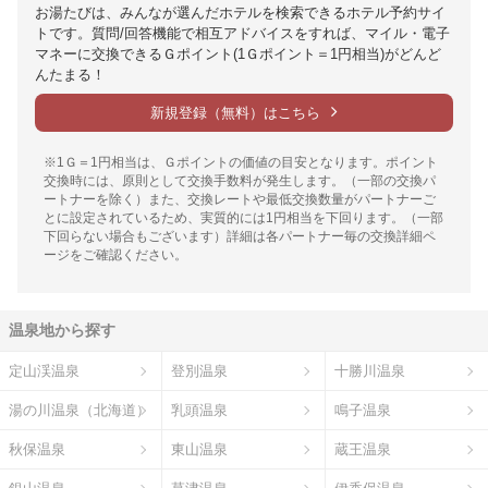
お湯たびは、みんなが選んだホテルを検索できるホテル予約サイ
トです。質問/回答機能で相互アドバイスをすれば、マイル・電子
マネーに交換できるＧポイント(1Ｇポイント＝1円相当)がどんど
んたまる！
新規登録（無料）はこちら
※1Ｇ＝1円相当は、Ｇポイントの価値の目安となります。ポイント
交換時には、原則として交換手数料が発生します。（一部の交換パ
ートナーを除く）また、交換レートや最低交換数量がパートナーご
とに設定されているため、実質的には1円相当を下回ります。（一部
下回らない場合もございます）詳細は各パートナー毎の交換詳細ペ
ージをご確認ください。
温泉地から探す
定山渓温泉
登別温泉
十勝川温泉
湯の川温泉（北海道）
乳頭温泉
鳴子温泉
秋保温泉
東山温泉
蔵王温泉