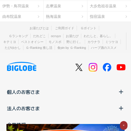
伊勢・鳥羽温泉
志摩温泉
大歩危祖谷温泉
由布院温泉
熱海温泉
指宿温泉
お湯たびとは
ご利用ガイド
Ｇポイント
Ｇランキング
だれどこ
ocruyo
お湯たび
わたしと、暮らし。
キテミヨ
ベストオイシー
モノスポ
野に行く。
カウナラ
ミツケヨ
たびゆかし
Ｇ-Ranking 推し活
食pin by Ｇ-Ranking
ハーブ酒のススメ
個人のお客さま
法人のお客さま
企業情報
×