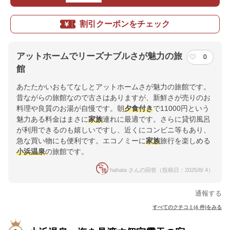
割引クーポンをチェック
アットホームでリーズナブルさが魅力の旅
0
館
あたたかいおもてなしとアットホームさが魅力の旅館です。
昔ながらの旅館なので古さはありますが、新鮮さが売りのお
料理や良質のお湯が自慢です。朝
夕食付き
で11000円という
魅力ある料金はまさに
家族
連れに最適です。さらに貸切風呂
が利用できるのも嬉しいですし、近くにコンビニ等もあり、
急な買い物にも便利です。エコノミーに
家族
旅行を楽しめる
小浜温泉
の旅館です。
hahata さんの回答（投稿日：2025/8/ 4）
通報する
すべてのクチコミ(4 件)をみる