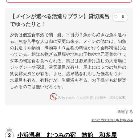
【メインが選べる活造りプラン】貸切風呂
0
でゆったりと！
夕食は個室食事処で鯛、鯵、平目の３魚から好きな魚を選べ
る。魚を苦手な人は肉に変更出来る。メインの他には、旬魚
のお造りや鍋物、煮物等１０品程の料理が付く会席料理にな
っている。朝は名物ざる豆腐や地魚の干物や地元野菜のサラ
ダ等の朝定食を食べられる。風呂は源泉掛け流しの大浴場に
ジャグジーや寝湯、露天風呂が有り、屋上には５つの無料の
貸切露天風呂が有る。また、温泉熱を利用した低温サウナ、
水風呂も有る。有料だが、岩盤浴も有る。お子様でも結構楽
しめるのでは無いだろうか。
Shinryuken さんの回答（投稿日：2024/1/25）
通報する
すべてのクチコミ(6 件)をみる
小浜温泉 むつみの宿 旅館 和多屋