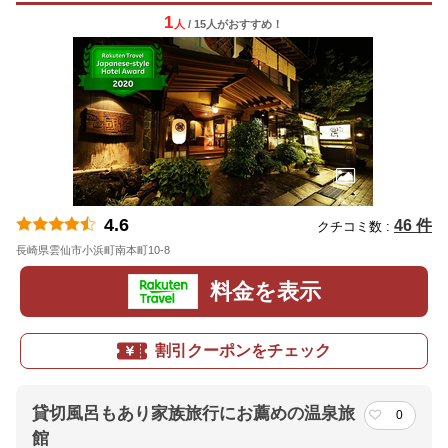
1
人
/ 15人
が
おすすめ！
4.6
46 件
クチコミ数 :
長崎県雲仙市小浜町南本町10-8
地図
料金を表示
割引クーポンをチェック
貸切風呂もあり家族旅行にお薦めの温泉旅
0
館