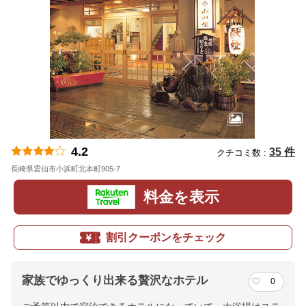
4.2
35 件
クチコミ数 :
長崎県雲仙市小浜町北本町905-7
地図
料金を表示
割引クーポンをチェック
家族でゆっくり出来る贅沢なホテル
0