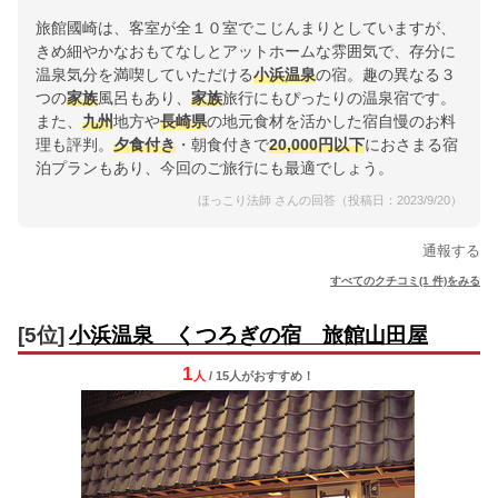
旅館國崎は、客室が全１０室でこじんまりとしていますが、
きめ細やかなおもてなしとアットホームな雰囲気で、存分に
温泉気分を満喫していただける
小浜温泉
の宿。趣の異なる３
つの
家族
風呂もあり、
家族
旅行にもぴったりの温泉宿です。
また、
九州
地方や
長崎県
の地元食材を活かした宿自慢のお料
理も評判。
夕食付き
・朝食付きで
20,000円以下
におさまる宿
泊プランもあり、今回のご旅行にも最適でしょう。
ほっこり法師 さんの回答（投稿日：2023/9/20）
通報する
すべてのクチコミ(1 件)をみる
[5位]
小浜温泉 くつろぎの宿 旅館山田屋
1
人
/ 15人
が
おすすめ！