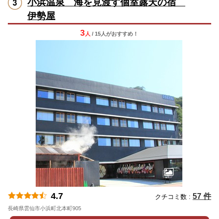
小浜温泉 海を見渡す個室露天の宿
伊勢屋
3
人
/ 15人
が
おすすめ！
4.7
57 件
クチコミ数 :
長崎県雲仙市小浜町北本町905
地図