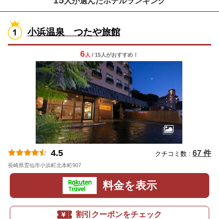
15
人が選んだホテルランキング
小浜温泉 つたや旅館
6
人
/ 15人
が
おすすめ！
4.5
67 件
クチコミ数 :
長崎県雲仙市小浜町北本町907
地図
料金を表示
割引クーポンをチェック