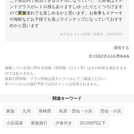
ご予算以内で宿泊できるホテルになっていて、大浴場はステ
ンドグラスがレトロ感もありますしゆったりとくつろげます
ので
家族
連れでも楽しめるかと思います。お食事もステーキ
や海鮮などお子様でも喜ぶラインナップになっていておすす
めかと思います
あやなみ さんの回答（投稿日：2023/9/26）
通報する
すべてのクチコミ(1 件)をみる
掲載している宿に関する情報（宿情報・口コミ等）はその内容を保証するも
のではありません。
最新の宿情報・プラン情報は楽天トラベルにてご確認ください。
本ページからの旅行予約ではGポイントは加算されません。
関連キーワード
家族
九州
長崎県
島原・雲仙・小浜
雲仙・小浜
小浜温泉
家族旅行
夕食付き
20,000円以下