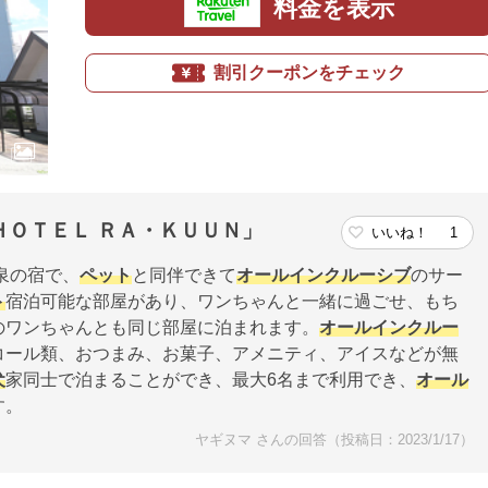
料金を表示
割引クーポンをチェック
ＨＯＴＥＬ ＲＡ・ＫＵＵＮ」
いいね！
1
泉の宿で、
ペット
と同伴できて
オールインクルーシブ
のサー
ト
宿泊可能な部屋があり、ワンちゃんと一緒に過ごせ、もち
のワンちゃんとも同じ部屋に泊まれます。
オールインクルー
コール類、おつまみ、お菓子、アメニティ、アイスなどが無
犬
家同士で泊まることができ、最大6名まで利用でき、
オール
す。
ヤギヌマ さんの回答（投稿日：2023/1/17）