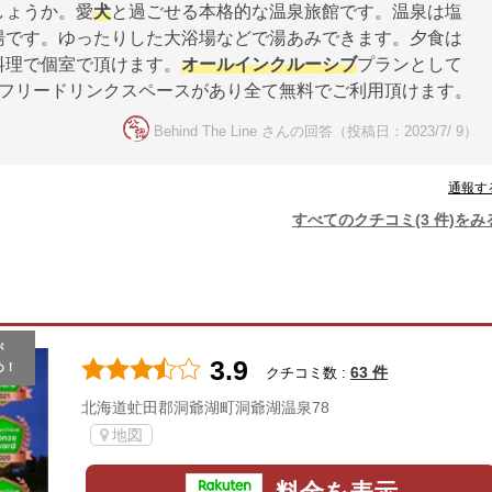
しょうか。愛
犬
と過ごせる本格的な温泉旅館です。温泉は塩
湯です。ゆったりした大浴場などで湯あみできます。夕食は
料理で個室で頂けます。
オールインクルーシブ
プランとして
にフリードリンクスペースがあり全て無料でご利用頂けます。
Behind The Line さんの回答（投稿日：2023/7/ 9）
通報す
すべてのクチコミ(3 件)をみ
が
3.9
め！
63 件
クチコミ数 :
北海道虻田郡洞爺湖町洞爺湖温泉78
地図