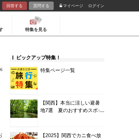
回答する
質問する
マイページ
ログイン
す
特集を見る
ピックアップ特集！
06
特集ページ一覧
【関西】本当に涼しい避暑
地7選 夏のおすすめスポッ
ト＆温泉宿
お
【2025】関西でカニ食べ放