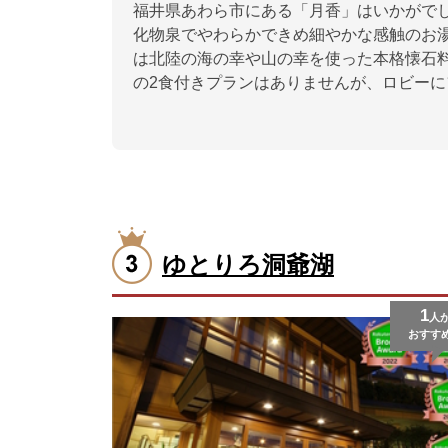
福井県あわら市にある「月香」はいかがで
化物泉でやわらかできめ細やかな感触のお
は北陸の海の幸や山の幸を使った本格懐石
の2食付きプランはありませんが、ロビー
ゆとりろ洞爺湖
1
人
おすす