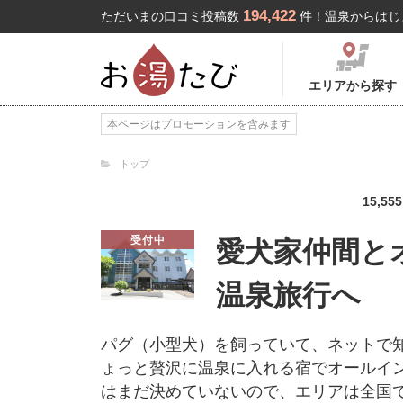
194,422
ただいまの口コミ投稿数
件！温泉からはじ
エリアから探す
本ページはプロモーションを含みます
トップ
15,555
受付中
愛犬家仲間と
温泉旅行へ
パグ（小型犬）を飼っていて、ネットで
ょっと贅沢に温泉に入れる宿でオールイ
はまだ決めていないので、エリアは全国