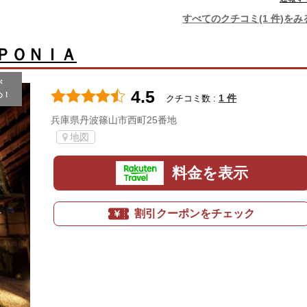
すべてのクチコミ(1 件)をみ
ＰＯＮＩＡ
が
4.5
め！
1 件
クチコミ数 :
兵庫県丹波篠山市西町25番地
地図
料金を表示
割引クーポンをチェック