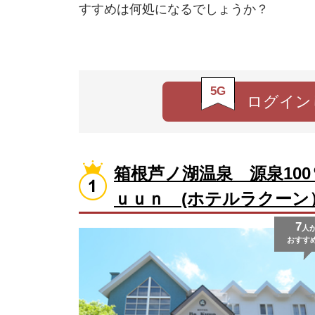
すすめは何処になるでしょうか？
5G
ログイン
箱根芦ノ湖温泉 源泉10
ｕｕｎ (ホテルラクーン
7
人
おすす