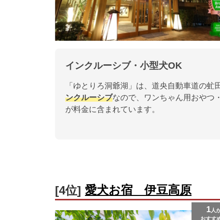
インクルーシブ・小型犬OK
「ゆとりろ洞爺湖」は、道央自動車道の虻田
ンクルーシブ
なので、ワンちゃん用おやつ
が料金に含まれています。
愛犬お宿 伊豆高原
[4位]
1
人
おすす