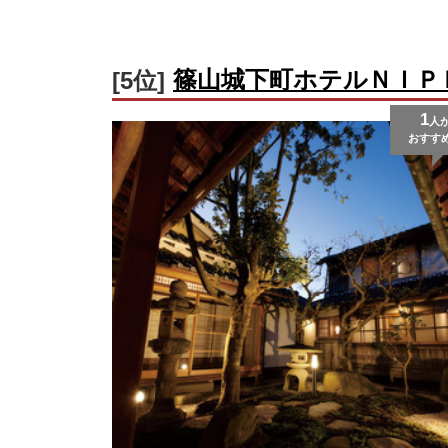
篠山城下町ホテルＮＩＰ
[5位]
1
人
おすす