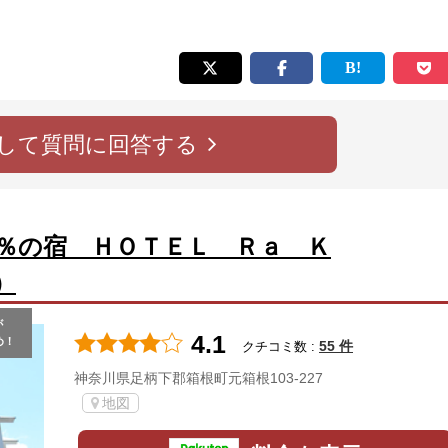
して質問に回答する
0％の宿 ＨＯＴＥＬ Ｒａ Ｋ
）
が
4.1
め！
55 件
クチコミ数 :
神奈川県足柄下郡箱根町元箱根103-227
地図