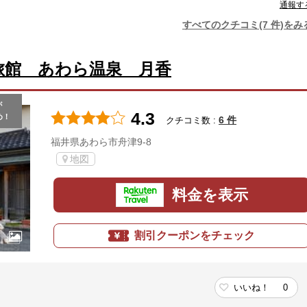
通報す
すべてのクチコミ(7 件)をみ
旅館 あわら温泉 月香
が
4.3
め！
6 件
クチコミ数 :
福井県あわら市舟津9-8
地図
料金を表示
割引クーポンをチェック
いいね！
0