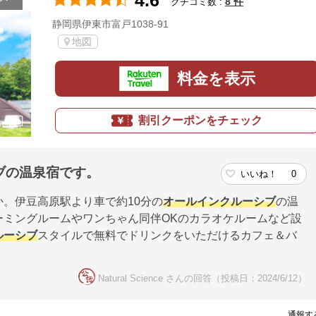
4.6
8 件
クチコミ数 :
静岡県伊東市富戸1038-91
地図
料金を表示
割引クーポンをチェック
ブの温泉宿です。
いいね！
0
。伊豆高原駅より車で約10分の
オールインクルーシブ
の温
ーミングルームやワンちゃん同伴OKのカラオケルームなど設
ルーシブ
スタイルで無料でドリンクをいただけるカフェ＆バ
Natural Science さんの回答（投稿日：2024/6/12）
通報す