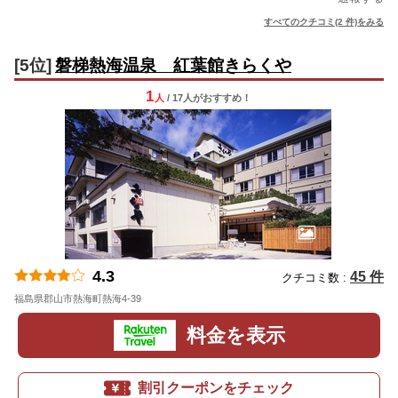
すべてのクチコミ(2 件)をみる
[5位]
磐梯熱海温泉 紅葉館きらくや
1
人
/ 17人
が
おすすめ！
4.3
45 件
クチコミ数 :
福島県郡山市熱海町熱海4-39
地図
料金を表示
割引クーポンをチェック