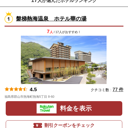
17
人が選んだホテルランキング
磐梯熱海温泉 ホテル華の湯
7
人
/ 17人
が
おすすめ！
4.5
77 件
クチコミ数 :
福島県郡山市熱海町熱海5丁目 8-60
地図
料金を表示
割引クーポンをチェック