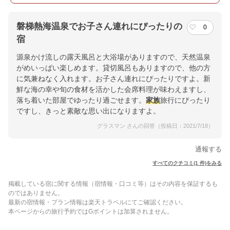
磐梯熱海温泉でお子さん連れにぴったりの
0
宿
源泉かけ流しの露天風呂と大浴場がありますので、天然温泉
がめいっぱい楽しめます。貸切風呂もありますので、他の方
に気兼ねなく入れます。お子さん連れにぴったりですよ。新
鮮な海の幸や旬の食材を活かした会席料理が味わえますし、
落ち着いた部屋でゆったり過ごせます。
家族
旅行にぴったり
ですし、きっと素敵な思い出になりますよ。
グラスマン さんの回答（投稿日：2021/7/18）
通報する
すべてのクチコミ(1 件)をみる
掲載している宿に関する情報（宿情報・口コミ等）はその内容を保証するも
のではありません。
最新の宿情報・プラン情報は楽天トラベルにてご確認ください。
本ページからの旅行予約ではGポイントは加算されません。