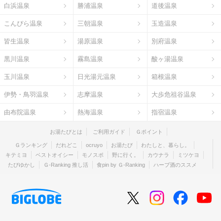
白浜温泉
勝浦温泉
道後温泉
こんぴら温泉
三朝温泉
玉造温泉
皆生温泉
湯原温泉
別府温泉
黒川温泉
霧島温泉
酸ヶ湯温泉
玉川温泉
日光湯元温泉
箱根温泉
伊勢・鳥羽温泉
志摩温泉
大歩危祖谷温泉
由布院温泉
熱海温泉
指宿温泉
お湯たびとは
ご利用ガイド
Ｇポイント
Ｇランキング
だれどこ
ocruyo
お湯たび
わたしと、暮らし。
キテミヨ
ベストオイシー
モノスポ
野に行く。
カウナラ
ミツケヨ
たびゆかし
Ｇ-Ranking 推し活
食pin by Ｇ-Ranking
ハーブ酒のススメ