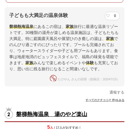
子どもも大満足の温泉体験
0
磐梯熱海温泉
にあるこの宿は、
家族
旅行に最適な温泉リゾー
トです。30種類の湯舟が楽しめる温泉施設は、子どもたちも
大満足。特に庭園露天風呂や展望ひのき癒しの湯は、
家族
で
のんびり過ごすのにぴったりです。プールも完備されてお
り、ウォータースライダーや子ども用プールもあります。食
事は地産地消のビュッフェスタイルで、福島の味覚を堪能で
きます。
家族
みんなで楽しめるイベントや
体験
も充実してお
り、思い出に残る旅行になること間違いなしです。
たけやん さんの回答（投稿日：2024/7/15）
通報する
すべてのクチコミ(7 件)をみる
磐梯熱海温泉 湯のやど楽山
5
人
/ 17人
が
おすすめ！