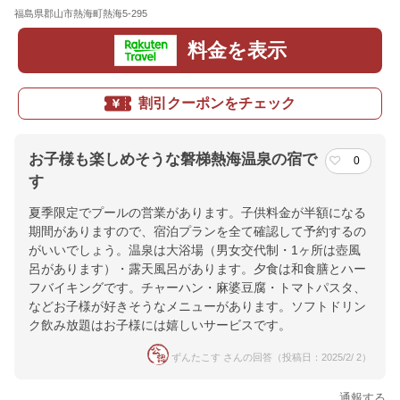
福島県郡山市熱海町熱海5-295
地図
料金を表示
割引クーポンをチェック
お子様も楽しめそうな磐梯熱海温泉の宿で
0
す
夏季限定でプールの営業があります。子供料金が半額になる
期間がありますので、宿泊プランを全て確認して予約するの
がいいでしょう。温泉は大浴場（男女交代制・1ヶ所は壺風
呂があります）・露天風呂があります。夕食は和食膳とハー
フバイキングです。チャーハン・麻婆豆腐・トマトパスタ、
などお子様が好きそうなメニューがあります。ソフトドリン
ク飲み放題はお子様には嬉しいサービスです。
ずんたこす さんの回答（投稿日：2025/2/ 2）
通報する