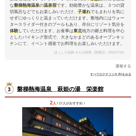
な
磐梯熱海温泉
の
温泉宿
です。効能豊かな温泉は、３つの貸
切風呂などでもお楽しみいただけ、
子連れ
でもまわりを気に
せずにゆっくりと温まっていただけます。敷地内にはウォー
タースライダー付きのプールもあり、存分にリゾート気分を
体験
していただけます。お食事は
東北
地方の郷土料理を中心
としたバイキング形式で、大きなかまどのあるオープンキッ
チンにて、イベント感覚でお料理をお楽しみいただけます。
ほっこり法師 さんの回答（投稿日：2021/7/16）
通報する
すべてのクチコミ(5 件)をみる
磐梯熱海温泉 萩姫の湯 栄楽館
2
人
/ 17人
が
おすすめ！