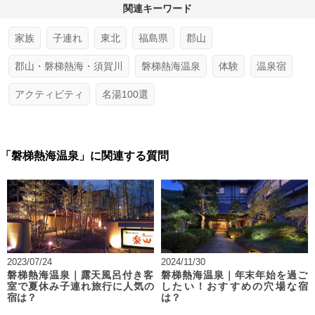
関連キーワード
家族
子連れ
東北
福島県
郡山
郡山・磐梯熱海・須賀川
磐梯熱海温泉
体験
温泉宿
アクティビティ
名湯100選
「磐梯熱海温泉」に関連する質問
2023/07/24
2024/11/30
磐梯熱海温泉｜露天風呂付き客
磐梯熱海温泉｜年末年始を過ご
室で夏休み子連れ旅行に人気の
したい！おすすめの穴場な宿
宿は？
は？