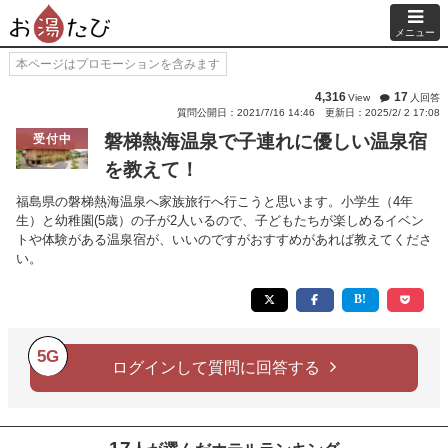
メニュー
本ページはプロモーションを含みます
4,316
17
View
人回答
質問公開日：2021/7/16 14:46
更新日：2025/2/ 2 17:08
磐梯熱海温泉で子連れに優しい温泉宿
受付中
を教えて！
福島県の磐梯熱海温泉へ家族旅行へ行こうと思います。小学生（4年
生）と幼稚園(5歳）の子が2人いるので、子どもたちが楽しめるイベン
トや体験がある温泉宿が、いいのですがおすすめがあれば教えてくださ
い。
5G
ログインして質問に回答する