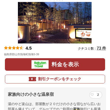
4.5
73 件
クチコミ数 :
福島県郡山市熱海町熱海5-39
地図
料金を表示
割引クーポンをチェック
家族向けの小さな温泉宿
2
湯のやど楽山は、部屋数が２０だけの小さな宿ながら広いお
部屋も備えていて、グループでのご利用や
家族
旅行にも最適