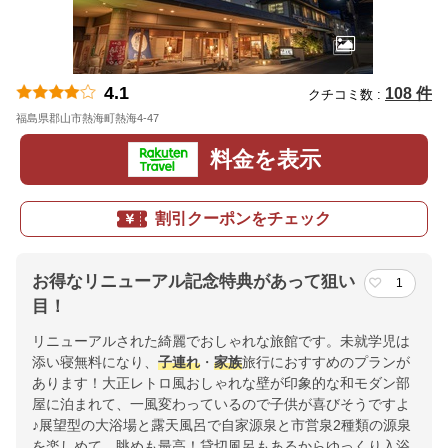
4.1
108 件
クチコミ数 :
福島県郡山市熱海町熱海4-47
地図
料金を表示
割引クーポンをチェック
お得なリニューアル記念特典があって狙い
1
目！
リニューアルされた綺麗でおしゃれな旅館です。未就学児は
添い寝無料になり、
子連れ
・
家族
旅行におすすめのプランが
あります！大正レトロ風おしゃれな壁が印象的な和モダン部
屋に泊まれて、一風変わっているので子供が喜びそうですよ
♪展望型の大浴場と露天風呂で自家源泉と市営泉2種類の源泉
を楽しめて、眺めも最高！貸切風呂もあるからゆっくり入浴