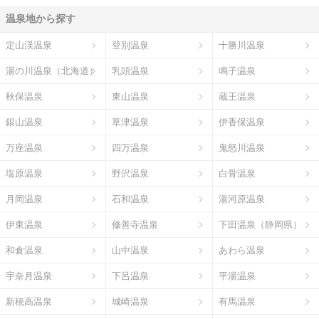
温泉地から探す
定山渓温泉
登別温泉
十勝川温泉
湯の川温泉（北海道）
乳頭温泉
鳴子温泉
秋保温泉
東山温泉
蔵王温泉
銀山温泉
草津温泉
伊香保温泉
万座温泉
四万温泉
鬼怒川温泉
塩原温泉
野沢温泉
白骨温泉
月岡温泉
石和温泉
湯河原温泉
伊東温泉
修善寺温泉
下田温泉（静岡県）
和倉温泉
山中温泉
あわら温泉
宇奈月温泉
下呂温泉
平湯温泉
新穂高温泉
城崎温泉
有馬温泉