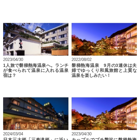
2023/04/30
2022/08/02
1人旅で磐梯熱海温泉へ。ランチ
磐梯熱海温泉 9月の3連休は夫
が食べられて温泉に入れる温泉
婦でゆっくり和風旅館と上質な
宿は？
温泉を楽しみたい！
2024/03/04
2023/04/30
日本三大桜「三春滝桜」に近い
カップルでプチ贅沢に磐梯熱海