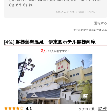
できそうですね。
neo さんの回答（投稿日：2021/7/19）
通報する
すべてのクチコミ(2 件)をみる
[4位]
磐梯熱海温泉 伊東園ホテル磐梯向滝
2
人
/ 17人
が
おすすめ！
4.1
47 件
クチコミ数 :