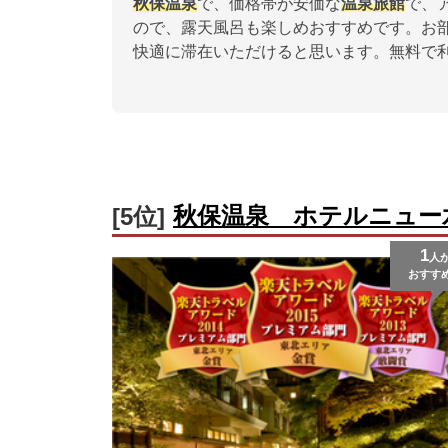
秋保温泉
で、価格帯が安価な
温泉
旅館
で、
ので、露天風呂も楽しめおすすめです。お
快適に滞在いただけると思います。無料で
秋保温泉 ホテルニュー
[5位]
1
人
おすす