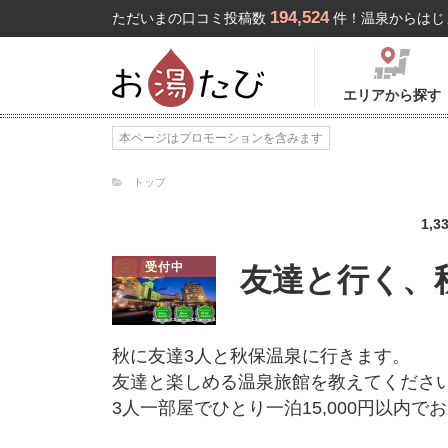
194,524
ただいまの口コミ投稿数
件！温泉からはじ
エリアから探す
本ページはプロモーションを含みます
トップ
1,3
受付中
友達と行く、
秋に友達3人と秋保温泉に行きます。
友達と楽しめる温泉旅館を教えてくださ
3人一部屋でひとり一泊15,000円以内で