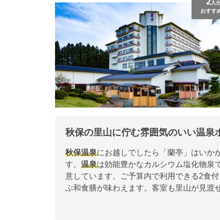
2
人
おすす
秋保の里山に佇む雰囲気のいい温泉
秋保温泉
にお越しでしたら「蘭亭」はいか
す。
温泉
は効能豊かなカルシウム塩化物泉
意しています。ご予算内で利用できる2食
ぶ和食膳が味わえます。客室も里山が見渡せ