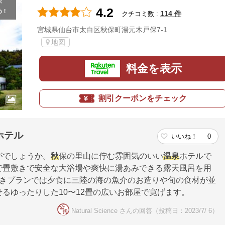
が
4.2
め！
114 件
クチコミ数 :
宮城県仙台市太白区秋保町湯元木戸保7-1
地図
料金を表示
割引クーポンをチェック
ホテル
いいね！
0
がでしょうか。
秋
保の里山に佇む雰囲気のいい
温泉
ホテルで
で畳敷きで安全な大浴場や爽快に湯あみできる露天風呂を用
付きプランでは夕食に三陸の海の魚介のお造りや旬の食材が並
るゆったりした10〜12畳の広いお部屋で寛げます。
Natural Science さんの回答（投稿日：2023/7/ 6）