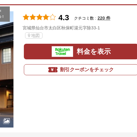
が
4.3
め！
220 件
クチコミ数 :
宮城県仙台市太白区秋保町湯元字除33-1
地図
料金を表示
割引クーポンをチェック