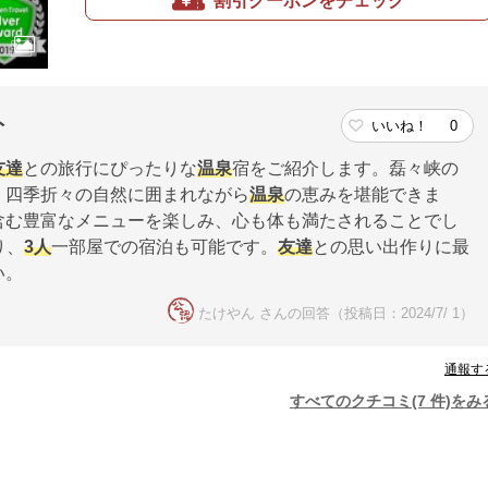
割引クーポンをチェック
ト
いいね！
0
友達
との旅行にぴったりな
温泉
宿をご紹介します。磊々峡の
、四季折々の自然に囲まれながら
温泉
の恵みを堪能できま
含む豊富なメニューを楽しみ、心も体も満たされることでし
り、
3人
一部屋での宿泊も可能です。
友達
との思い出作りに最
い。
たけやん さんの回答（投稿日：2024/7/ 1）
通報す
すべてのクチコミ(7 件)をみ