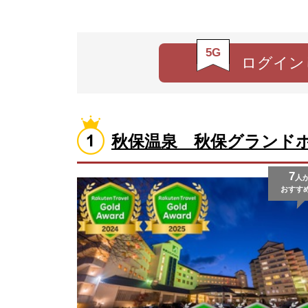
5G
ログイン
秋保温泉 秋保グランド
7
人
おすす