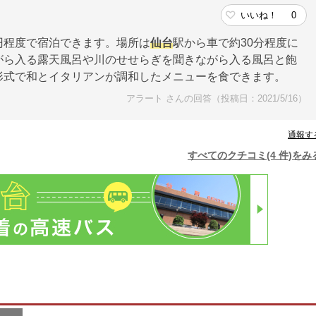
いいね！
0
円程度で宿泊できます。場所は
仙台
駅から車で約30分程度に
がら入る露天風呂や川のせせらぎを聞きながら入る風呂と飽
形式で和とイタリアンが調和したメニューを食できます。
アラート さんの回答（投稿日：2021/5/16）
通報す
すべてのクチコミ(4 件)をみ