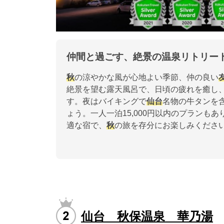
仲間と過ごす、絶景の温泉リトリー
秋
の涼やかな風が心地よい季節、仲の良い
絶景を望む露天風呂で、日頃の疲れを癒し
す。夜はバイキングで
仙台
名物の牛タンを
ょう。一人一泊15,000円以内のプランもあ
適な宿で、
秋
の旅を存分にお楽しみくださ
仙台 秋保温泉 華乃湯