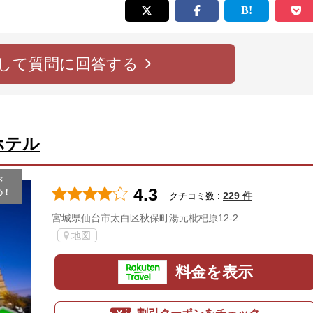
して質問に回答する
ホテル
が
4.3
め！
229 件
クチコミ数 :
宮城県仙台市太白区秋保町湯元枇杷原12-2
地図
料金を表示