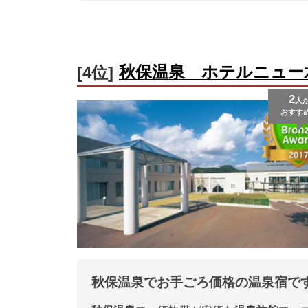
秋保温泉 ホテルニュー
[4位]
2
人
おすす
秋保温泉でお手ごろ価格の温泉宿で