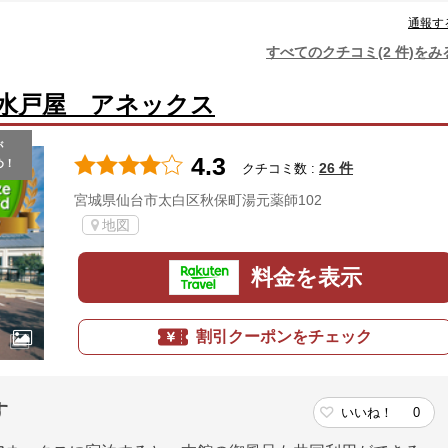
通報す
すべてのクチコミ(2 件)をみ
水戸屋 アネックス
が
4.3
め！
26 件
クチコミ数 :
宮城県仙台市太白区秋保町湯元薬師102
地図
料金を表示
割引クーポンをチェック
す
いいね！
0