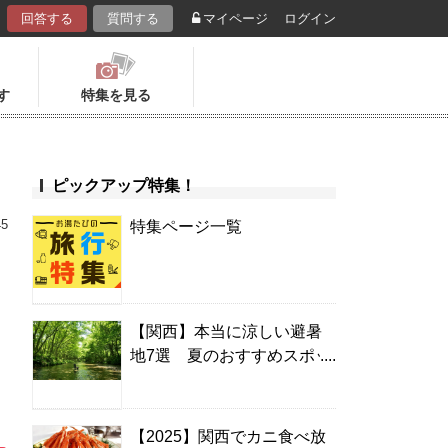
回答する
質問する
マイページ
ログイン
す
特集を見る
ピックアップ特集！
45
特集ページ一覧
【関西】本当に涼しい避暑
地7選 夏のおすすめスポッ
ト＆温泉宿
【2025】関西でカニ食べ放