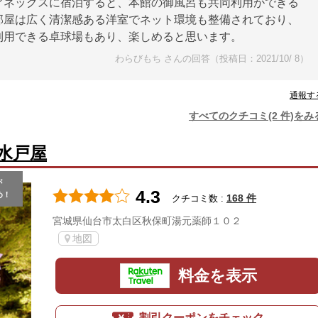
アネックスに宿泊すると、本館の御風呂も共同利用ができる
部屋は広く清潔感ある洋室でネット環境も整備されており、
利用できる卓球場もあり、楽しめると思います。
わらびもち さんの回答（投稿日：2021/10/ 8）
通報す
すべてのクチコミ(2 件)をみ
水戸屋
が
4.3
め！
168 件
クチコミ数 :
宮城県仙台市太白区秋保町湯元薬師１０２
地図
料金を表示
割引クーポンをチェック