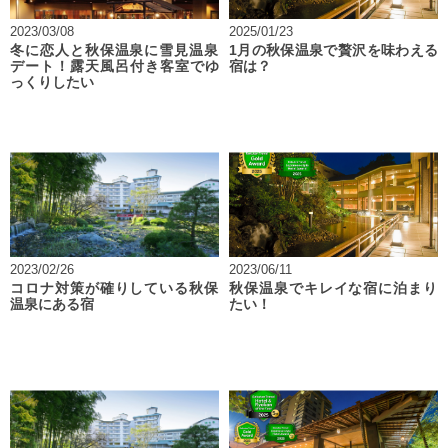
2023/03/08
2025/01/23
冬に恋人と秋保温泉に雪見温泉
1月の秋保温泉で贅沢を味わえる
デート！露天風呂付き客室でゆ
宿は？
っくりしたい
2023/02/26
2023/06/11
コロナ対策が確りしている秋保
秋保温泉でキレイな宿に泊まり
温泉にある宿
たい！