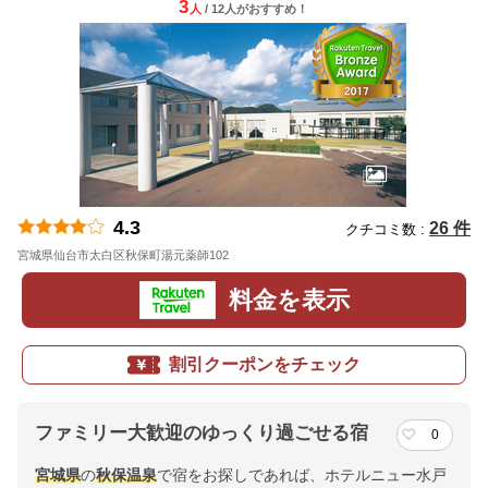
3
人
/ 12人
が
おすすめ！
4.3
26 件
クチコミ数 :
宮城県仙台市太白区秋保町湯元薬師102
地図
料金を表示
割引クーポンをチェック
ファミリー大歓迎のゆっくり過ごせる宿
0
宮城県
の
秋保温泉
で宿をお探しであれば、ホテルニュー水戸