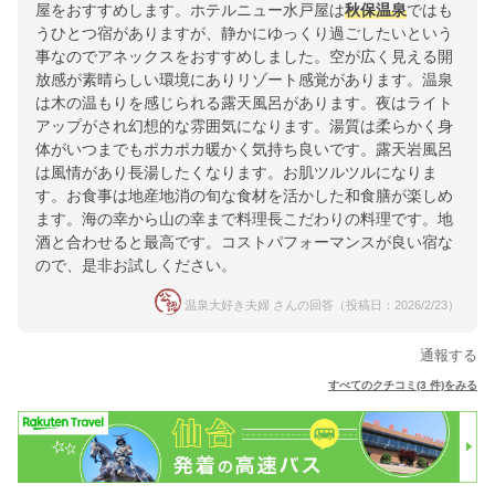
屋をおすすめします。ホテルニュー水戸屋は
秋保温泉
ではも
うひとつ宿がありますが、静かにゆっくり過ごしたいという
事なのでアネックスをおすすめしました。空が広く見える開
放感が素晴らしい環境にありリゾート感覚があります。温泉
は木の温もりを感じられる露天風呂があります。夜はライト
アップがされ幻想的な雰囲気になります。湯質は柔らかく身
体がいつまでもポカポカ暖かく気持ち良いです。露天岩風呂
は風情があり長湯したくなります。お肌ツルツルになりま
す。お食事は地産地消の旬な食材を活かした和食膳が楽しめ
ます。海の幸から山の幸まで料理長こだわりの料理です。地
酒と合わせると最高です。コストパフォーマンスが良い宿な
ので、是非お試しください。
温泉大好き夫婦 さんの回答（投稿日：2026/2/23）
通報する
すべてのクチコミ(3 件)をみる