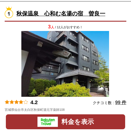
秋保温泉 心和む名湯の宿 曽良一
3
人
/ 12人
が
おすすめ！
4.2
99 件
クチコミ数 :
宮城県仙台市太白区秋保町湯元字薬師108
地図
料金を表示