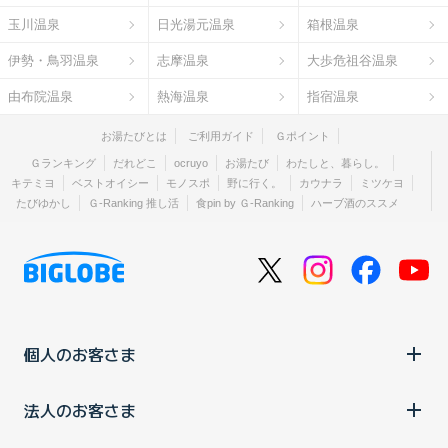
玉川温泉
日光湯元温泉
箱根温泉
伊勢・鳥羽温泉
志摩温泉
大歩危祖谷温泉
由布院温泉
熱海温泉
指宿温泉
お湯たびとは
ご利用ガイド
Ｇポイント
Ｇランキング
だれどこ
ocruyo
お湯たび
わたしと、暮らし。
キテミヨ
ベストオイシー
モノスポ
野に行く。
カウナラ
ミツケヨ
たびゆかし
Ｇ-Ranking 推し活
食pin by Ｇ-Ranking
ハーブ酒のススメ
個人のお客さま
法人のお客さま