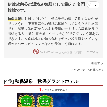
伊達政宗公の湯浴み御殿として栄えた名門
0
旅館です。
秋保温泉
にお越しでしたら「伝承千年の宿 佐勘」はいかが
でしょうか。伊達政宗公の湯浴み御殿として栄えた名門旅館
です。温泉は体の芯から温まる美肌のナトリウム塩化物泉で
風格ある大浴場や 露天風呂やサウナなどで気持ちよく湯あみ
できます。夕食は地元の旬の食材を使った和食膳やメインを
選べるハーフビュッフェなどが美味しく頂けます。
Behind The Line さんの回答（投稿日：2026/5/23）
通報する
すべてのクチコミ(2 件)をみる
[4位]
秋保温泉 秋保グランドホテル
1
人
/ 12人
が
おすすめ！