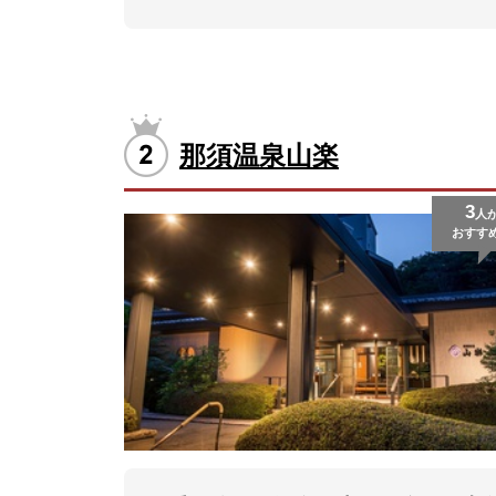
那須温泉山楽
3
人
おすす