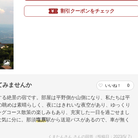
割引クーポンをチェック
てみませんか
いいね！
0
置する絶景の宿です。部屋は平野側か山側になり、私たちは平
の眺めは素晴らしく、夜にはきれいな夜空があり、ゆっくり
ングコース散策の楽しみもあり、充実した一日を過ごせまし
な気に分に。那須
塩原
駅から送迎バスがあるので、車が無く
くまたんさん さんの回答（投稿日：2023/5/ 7）