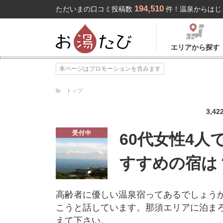
194,510
ただいまの口コミ投稿数
件！温泉からはじ
エリアから探す
本ページはプロモーションを含みます
トップ
3,42
受付中
60代女性4
すすめの宿は
高齢者に優しい温泉宿ってあるでしょう
こうと話しています。那須エリアに泊まろ
えて下さい。