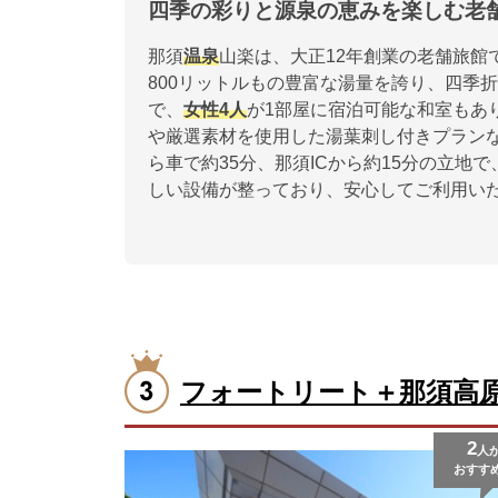
四季の彩りと源泉の恵みを楽しむ老
那須
温泉
山楽は、大正12年創業の老舗旅館
800リットルもの豊富な湯量を誇り、四季
で、
女性
4人
が1部屋に宿泊可能な和室もあ
や厳選素材を使用した湯葉刺し付きプラン
ら車で約35分、那須ICから約15分の立地
しい設備が整っており、安心してご利用い
フォートリート＋那須高
2
人
おすす