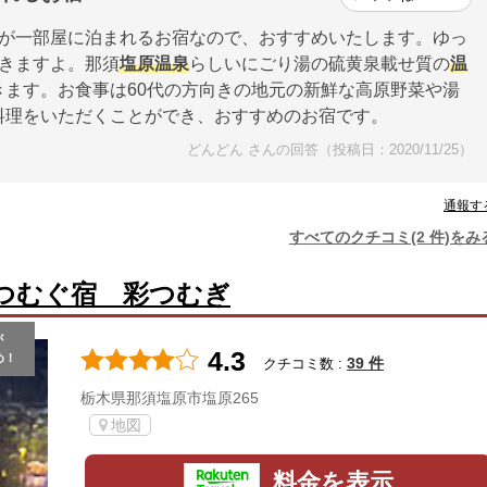
が一部屋に泊まれるお宿なので、おすすめいたします。ゆっ
きますよ。那須
塩原
温泉
らしいにごり湯の硫黄泉載せ質の
温
ます。お食事は60代の方向きの地元の新鮮な高原野菜や湯
料理をいただくことができ、おすすめのお宿です。
どんどん さんの回答（投稿日：2020/11/25）
通報す
すべてのクチコミ(2 件)をみ
つむぐ宿 彩つむぎ
が
4.3
め！
39 件
クチコミ数 :
栃木県那須塩原市塩原265
地図
料金を表示