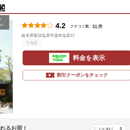
閣
が
4.2
め！
51 件
クチコミ数 :
栃木県那須塩原市湯本塩原37
地図
料金を表示
割引クーポンをチェック
まれるお宿！
いいね！
0