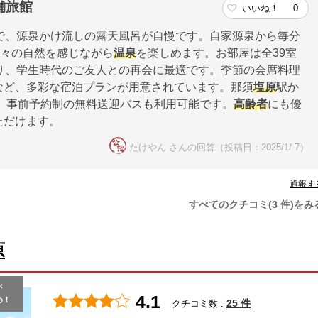
舗旅館
いいね！
0
で、源泉かけ流しの露天風呂が自慢です。自家源泉から毎分
折々の自然を感じながら
温泉
を楽しめます。お部屋は全39室
り、学生時代のご友人との再会に最適です。季節の会席料理
など、多彩な宿泊プランが用意されています。那須
塩原
駅か
で、事前予約制の無料送迎バスも利用可能です。
高齢者
にも優
ただけます。
たけやん さんの回答（投稿日：2025/1/ 7）
通報す
すべてのクチコミ(3 件)をみ
原
が
4.1
め！
25 件
クチコミ数 :