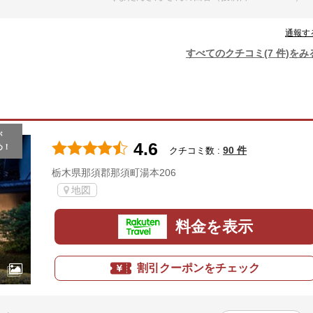
通報す
すべてのクチコミ(7 件)をみ
が
4.6
め！
90 件
クチコミ数 :
栃木県那須郡那須町湯本206
地図
料金を表示
割引クーポンをチェック