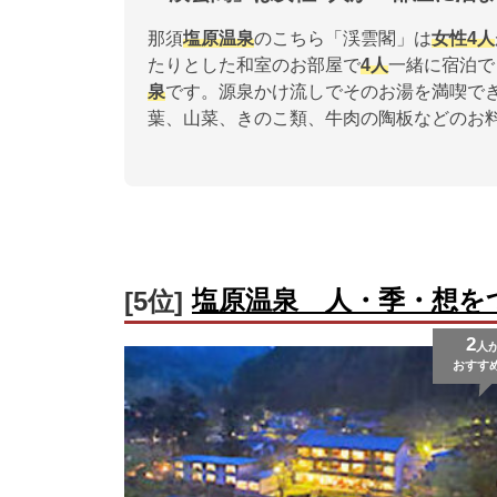
那須
塩原
温泉
のこちら「渓雲閣」は
女性
4人
たりとした和室のお部屋で
4人
一緒に宿泊で
泉
です。源泉かけ流しでそのお湯を満喫でき
葉、山菜、きのこ類、牛肉の陶板などのお
塩原温泉 人・季・想を
[5位]
2
人
おすす