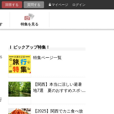
回答する
質問する
マイページ
ログイン
す
特集を見る
ピックアップ特集！
35
特集ページ一覧
【関西】本当に涼しい避暑
地7選 夏のおすすめスポッ
ト＆温泉宿
行
【2025】関西でカニ食べ放