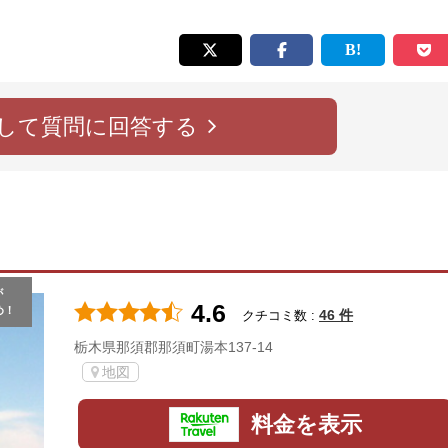
して質問に回答する
が
4.6
め！
46 件
クチコミ数 :
栃木県那須郡那須町湯本137-14
地図
料金を表示