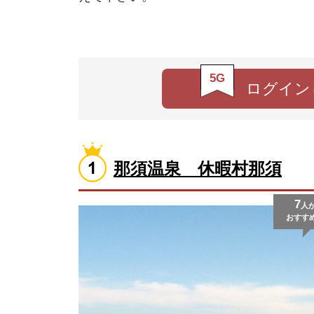
5G
ログイン
那須温泉 休暇村那須
7
人
おすす