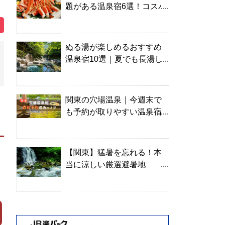
題がある温泉宿6選！コスパ
の高い宿からご褒美旅まで
ぬる湯が楽しめるおすすめ
温泉宿10選｜夏でも長湯し
やすい名湯を温泉ソムリエ
が厳選
関東の穴場温泉｜今週末で
も予約が取りやすい温泉宿
を温泉ソムリエが紹介
【関東】猛暑を忘れる！本
当に涼しい厳選避暑地
TOP10