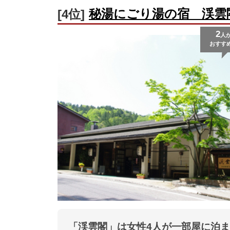
秘湯にごり湯の宿 渓雲
[4位]
2
人
おすす
「渓雲閣」は女性4人が一部屋に泊