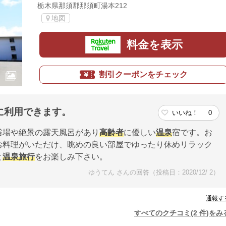
栃木県那須郡那須町湯本212
地図
料金を表示
割引クーポンをチェック
に利用できます。
いいね！
0
浴場や絶景の露天風呂があり
高齢者
に優しい
温泉
宿です。お
お料理がいただけ、眺めの良い部屋でゆったり休めリラック
と
温泉
旅行
をお楽しみ下さい。
ゆうてん さんの回答（投稿日：2020/12/ 2）
通報す
すべてのクチコミ(2 件)をみ