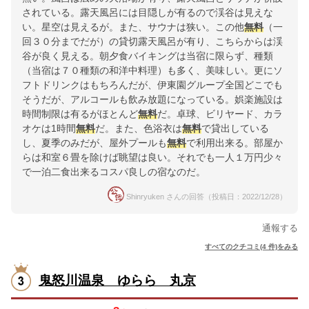
されている。露天風呂には目隠しが有るので渓谷は見えな
い。星空は見えるが。また、サウナは狭い。この他
無料
（一
回３０分までだが）の貸切露天風呂が有り、こちらからは渓
谷が良く見える。朝夕食バイキングは当宿に限らず、種類
（当宿は７０種類の和洋中料理）も多く、美味しい。更にソ
フトドリンクはもちろんだが、伊東園グループ全国どこでも
そうだが、アルコールも飲み放題になっている。娯楽施設は
時間制限は有るがほとんど
無料
だ。卓球、ビリヤード、カラ
オケは1時間
無料
だ。また、色浴衣は
無料
で貸出している
し、夏季のみだが、屋外プールも
無料
で利用出来る。部屋か
らは和室６畳を除けば眺望は良い。それでも一人１万円少々
で一泊二食出来るコスパ良しの宿なのだ。
Shinryuken さんの回答（投稿日：2022/12/28）
通報する
すべてのクチコミ(4 件)をみる
鬼怒川温泉 ゆらら 丸京