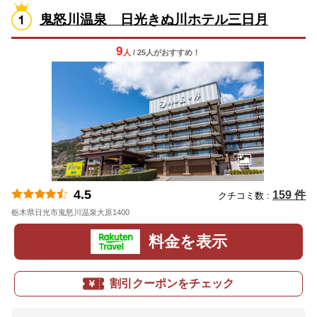
鬼怒川温泉 日光きぬ川ホテル三日月
9
人
/ 25人
が
おすすめ！
4.5
159 件
クチコミ数 :
栃木県日光市鬼怒川温泉大原1400
地図
料金を表示
割引クーポンをチェック