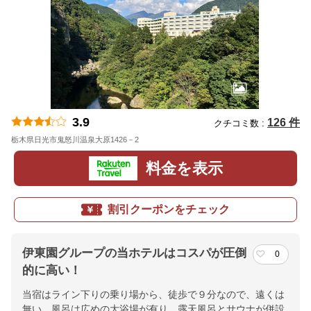
3.9
126 件
クチコミ数 :
栃木県日光市鬼怒川温泉大原1426－2
地図
料金を表示
割引クーポンをチェック
伊東園グループの当ホテルはコスパが圧倒
0
的に高い！
当宿はライン下りの乗り場から、徒歩で９分なので、遠くは
無い。風呂は広めの大浴場が有り、露天風呂とサウナが併設