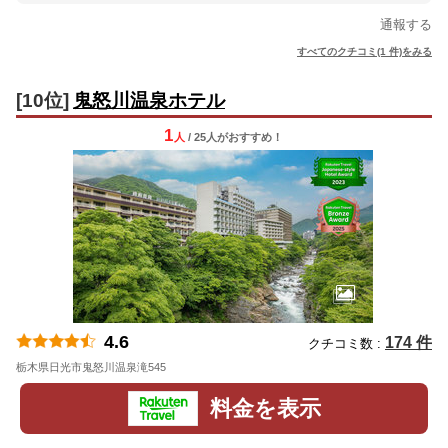
通報する
すべてのクチコミ(1 件)をみる
[10位]
鬼怒川温泉ホテル
1
人
/ 25人
が
おすすめ！
4.6
174 件
クチコミ数 :
栃木県日光市鬼怒川温泉滝545
地図
料金を表示