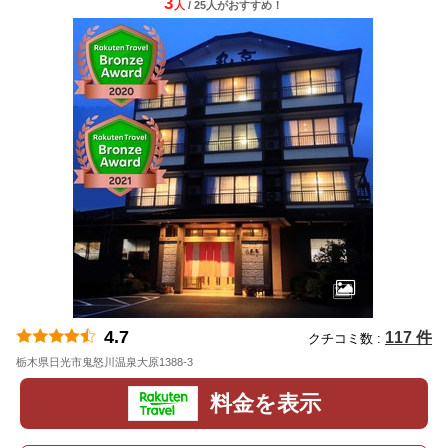
3
人
/ 25人
が
おすすめ！
4.7
117 件
クチコミ数 :
栃木県日光市鬼怒川温泉大原1388-3
地図
料金を表示