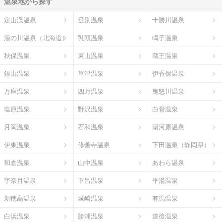
温泉地から探す
定山渓温泉
登別温泉
十勝川温泉
湯の川温泉（北海道）
乳頭温泉
鳴子温泉
秋保温泉
東山温泉
蔵王温泉
銀山温泉
草津温泉
伊香保温泉
万座温泉
四万温泉
鬼怒川温泉
塩原温泉
野沢温泉
白骨温泉
月岡温泉
石和温泉
湯河原温泉
伊東温泉
修善寺温泉
下田温泉（静岡県）
和倉温泉
山中温泉
あわら温泉
宇奈月温泉
下呂温泉
平湯温泉
新穂高温泉
城崎温泉
有馬温泉
白浜温泉
勝浦温泉
道後温泉