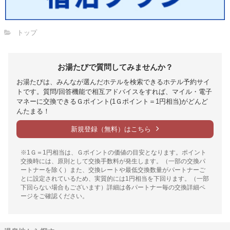
トップ
お湯たびで質問してみませんか？
お湯たびは、みんなが選んだホテルを検索できるホテル予約サイ
トです。質問/回答機能で相互アドバイスをすれば、マイル・電子
マネーに交換できるＧポイント(1Ｇポイント＝1円相当)がどんど
んたまる！
新規登録（無料）はこちら
※1Ｇ＝1円相当は、Ｇポイントの価値の目安となります。ポイント
交換時には、原則として交換手数料が発生します。（一部の交換パ
ートナーを除く）また、交換レートや最低交換数量がパートナーご
とに設定されているため、実質的には1円相当を下回ります。（一部
下回らない場合もございます）詳細は各パートナー毎の交換詳細ペ
ージをご確認ください。