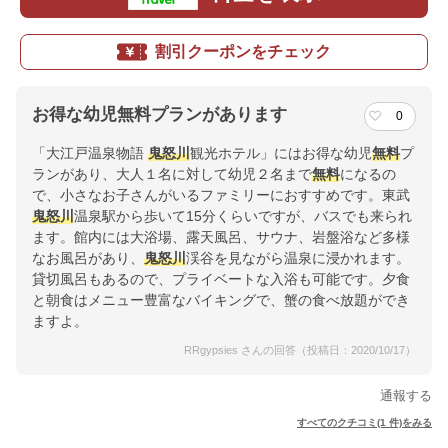
割引クーポンをチェック
お得な幼児無料プランがあります
0
「大江戸温泉物語
鬼怒川
観光ホテル」にはお得な幼児
無料
プ
ランがあり、大人１名に対して幼児２名まで
無料
になるの
で、小さなお子さんがいるファミリーにおすすめです。東武
鬼怒川
温泉駅から歩いて15分くらいですが、バスでも来られ
ます。館内には大浴場、露天風呂、サウナ、岩盤浴など多様
なお風呂があり、
鬼怒川
渓谷を見ながら温泉に浸かれます。
貸切風呂もあるので、プライベートな入浴も可能です。夕食
と朝食はメニュー豊富なバイキングで、蟹の食べ放題ができ
ますよ。
RRgypsies さんの回答（投稿日：2020/10/17）
通報する
すべてのクチコミ(1 件)をみる