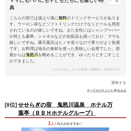
ママにもパパにも子どもたちにも嬉しい特
0
典
こちらの宿では湯上り後に
無料
のドリンクサービスがありま
す。ウーロン茶などソフトドリンクだけでなくビールも用意
されているのが嬉しいですね。また女性にはシャンプーバー
が何とも豪華。シャネルなどの化粧品も揃っており、ママも
嬉しいですね。露天風呂はヒノキ造りなので香りがよく快適
です。お料理は地元の食材を使った美味しい会席でした。部
屋からは
鬼怒川
を眺めることができ、ゆったりとすごすこと
ができました。
くまたんさん さんの回答（投稿日：2019/12/ 5）
通報する
すべてのクチコミ(1 件)をみる
[8位]
せせらぎの宿 鬼怒川温泉 ホテル万
葉亭（ＢＢＨホテルグループ）
1
人
/ 25人
が
おすすめ！