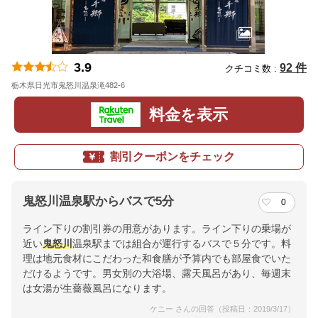
3.9
92 件
クチコミ数 :
栃木県日光市鬼怒川温泉滝482-6
地図
料金を表示
割引クーポンをチェック
鬼怒川温泉駅からバスで5分
0
ライン下りの割引券の用意があります。ライン下りの乗場が
近い
鬼怒川
温泉駅までは組合が運行するバスで５分です。料
理は地元食材にこだわった和食膳が予算内でも部屋食でいた
だけるようです。男女別の大浴場、露天風呂があり、毎週末
は女湯が生薔薇風呂になります。
ケニー さんの回答（投稿日：2019/3/17）