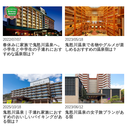
2022/07/07
2023/05/18
春休みに家族で鬼怒川温泉へ。
鬼怒川温泉で名物やグルメが楽
小学生と中学生の子連れにおす
しめるおすすめの温泉宿は？
すめな温泉宿は？
2025/10/18
2023/06/12
鬼怒川温泉｜子連れ家族におす
鬼怒川温泉の女子旅プランがあ
すめのおいしいバイキングがあ
る宿
る宿は？