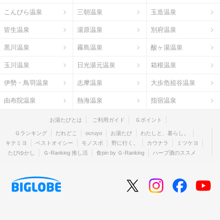
こんぴら温泉
三朝温泉
玉造温泉
皆生温泉
湯原温泉
別府温泉
黒川温泉
霧島温泉
酸ヶ湯温泉
玉川温泉
日光湯元温泉
箱根温泉
伊勢・鳥羽温泉
志摩温泉
大歩危祖谷温泉
由布院温泉
熱海温泉
指宿温泉
お湯たびとは
ご利用ガイド
Ｇポイント
Ｇランキング
だれどこ
ocruyo
お湯たび
わたしと、暮らし。
キテミヨ
ベストオイシー
モノスポ
野に行く。
カウナラ
ミツケヨ
たびゆかし
Ｇ-Ranking 推し活
食pin by Ｇ-Ranking
ハーブ酒のススメ