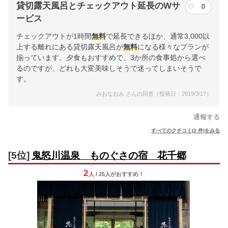
貸切露天風呂とチェックアウト延長のWサ
0
ービス
チェックアウトが1時間
無料
で延長できるほか、通常3,000以
上する離れにある貸切露天風呂が
無料
になる様々なプランが
揃っています。夕食もおすすめで、3か所の食事処から選べ
るのですが、どれも大変美味しそうで迷ってしまいそうで
す。
みおなおみ さんの回答（投稿日：2019/3/17）
通報する
すべてのクチコミ(2 件)をみる
[5位]
鬼怒川温泉 ものぐさの宿 花千郷
2
人
/ 25人
が
おすすめ！