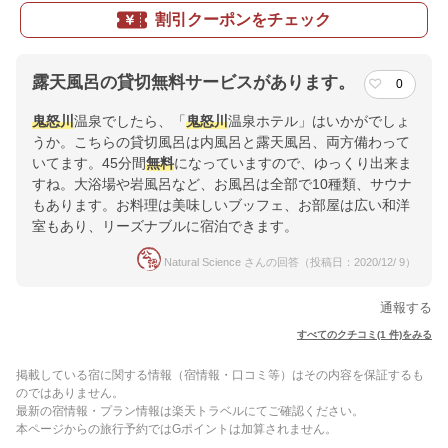
割引クーポンをチェック
露天風呂の貸切無料サービスがあります。
0
鬼怒川
温泉でしたら、「
鬼怒川
温泉ホテル」はいかがでしょ
うか。こちらの貸切風呂は内風呂と露天風呂、両方備わって
いてます。45分間
無料
になっていますので、ゆっくり出来ま
すね。大浴場や岩風呂など、お風呂は全部で10種類、サウナ
もあります。お料理は美味しいブッフェ、お部屋は広い和洋
室もあり、リーズナブルに宿泊できます。
Natural Science さんの回答（投稿日：2020/12/ 9）
通報する
すべてのクチコミ(1 件)をみる
掲載している宿に関する情報（宿情報・口コミ等）はその内容を保証するも
のではありません。
最新の宿情報・プラン情報は楽天トラベルにてご確認ください。
本ページからの旅行予約ではGポイントは加算されません。