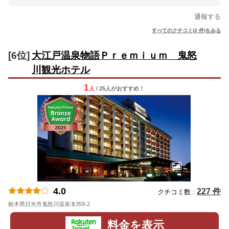
通報する
すべてのクチコミ(2 件)をみる
[6位]
大江戸温泉物語Ｐｒｅｍｉｕｍ 鬼怒
川観光ホテル
1
人
/ 25人
が
おすすめ！
4.0
227 件
クチコミ数 :
栃木県日光市鬼怒川温泉滝359-2
地図
料金を表示