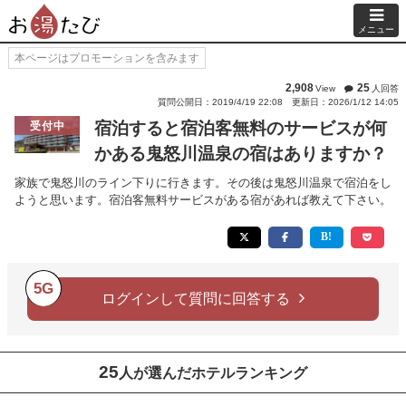
メニュー
本ページはプロモーションを含みます
2,908
25
View
人回答
質問公開日：2019/4/19 22:08
更新日：2026/1/12 14:05
宿泊すると宿泊客無料のサービスが何
受付中
かある鬼怒川温泉の宿はありますか？
家族で鬼怒川のライン下りに行きます。その後は鬼怒川温泉で宿泊をし
ようと思います。宿泊客無料サービスがある宿があれば教えて下さい。
5G
ログインして質問に回答する
25
人が選んだホテルランキング