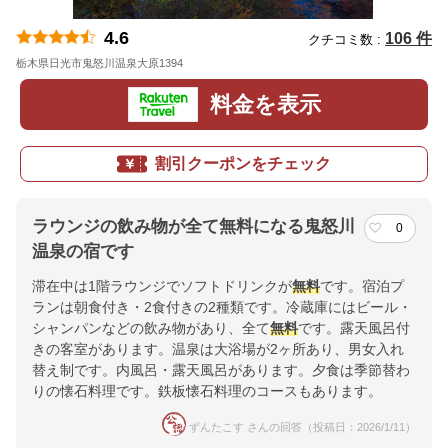
4.6
106 件
クチコミ数 :
栃木県日光市鬼怒川温泉大原1394
地図
料金を表示
割引クーポンをチェック
ラウンジの飲み物が全て無料になる鬼怒川
0
温泉の宿です
滞在中は1階ラウンジでソフトドリンクが
無料
です。宿泊プ
ランは朝食付き・2食付きの2種類です。冷蔵庫にはビール・
シャンパンなどの飲み物があり、全て
無料
です。露天風呂付
きの客室があります。温泉は大浴場が2ヶ所あり、男女入れ
替え制です。内風呂・露天風呂があります。夕食は季節替わ
りの懐石料理です。鉄板懐石料理のコースもあります。
ずんたこす さんの回答（投稿日：2026/1/11）