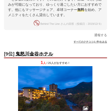
みが可能になっており、ゆっくり過ごしたい方におすすめで
す。他にもマッサージチェア、卓球コーナー
無料
を始め、ア
メニティをたくさん貸出しています。
Behind The Line さんの回答（投稿日：2019/12/ 6）
通報する
すべてのクチコミ(1 件)をみる
[9位]
鬼怒川金谷ホテル
1
人
/ 25人
が
おすすめ！