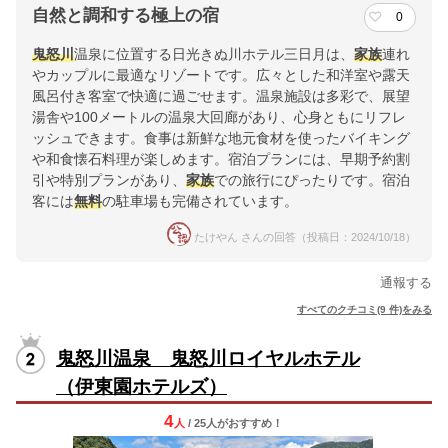
自然と調和する極上の宿
0
鬼怒川
温泉に位置する日光きぬ川ホテル三日月は、
家族
連れ
やカップルに最適なリゾートです。広々とした和洋室や露天
風呂付き客室で快適に過ごせます。温泉施設は多彩で、展望
湯舎や100メートルの温泉大回廊があり、心身ともにリフレ
ッシュできます。食事は新鮮な地元食材を使ったバイキング
や和食懐石料理が楽しめます。宿泊プランには、早期予約割
引や特別プランがあり、
家族
での旅行にぴったりです。宿泊
客には
無料
の駐車場も完備されています。
たけやん さんの回答（投稿日：2024/10/18）
通報する
すべてのクチコミ(9 件)をみる
鬼怒川温泉 鬼怒川ロイヤルホテル
（伊東園ホテルズ）
4
人
/ 25人
が
おすすめ！