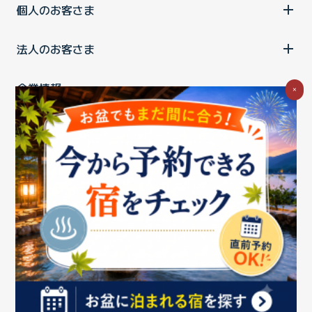
個人のお客さま
法人のお客さま
企業情報
×
ご利用中の方
お問い合わせ
消費税の表示
ウェブアクセシビリティの取り組み
個人情報保護ポリシー
プライバシーポータル
Cookieポリシー
特定商取引法に基づく表記
情報セキュリティ基本方針
商標について
BIGLOBEトップ
Copyright ©BIGLOBE Inc.
2026.
All rights reserved.