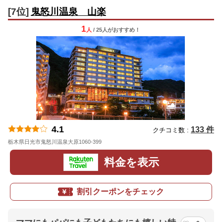
[7位]
鬼怒川温泉 山楽
1
人
/ 25人
が
おすすめ！
4.1
133 件
クチコミ数 :
栃木県日光市鬼怒川温泉大原1060-399
地図
料金を表示
割引クーポンをチェック