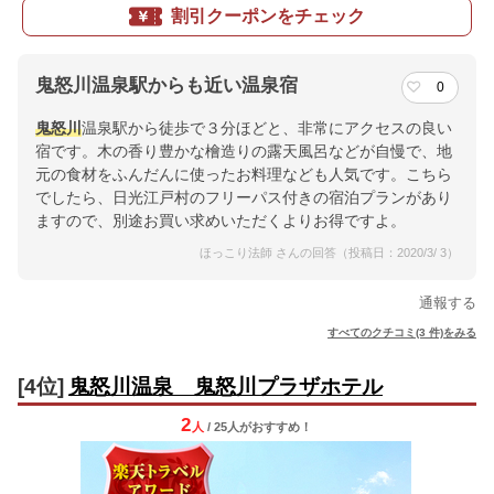
割引クーポンをチェック
鬼怒川温泉駅からも近い温泉宿
0
鬼怒川
温泉駅から徒歩で３分ほどと、非常にアクセスの良い
宿です。木の香り豊かな檜造りの露天風呂などが自慢で、地
元の食材をふんだんに使ったお料理なども人気です。こちら
でしたら、日光江戸村のフリーパス付きの宿泊プランがあり
ますので、別途お買い求めいただくよりお得ですよ。
ほっこり法師 さんの回答（投稿日：2020/3/ 3）
通報する
すべてのクチコミ(3 件)をみる
[4位]
鬼怒川温泉 鬼怒川プラザホテル
2
人
/ 25人
が
おすすめ！