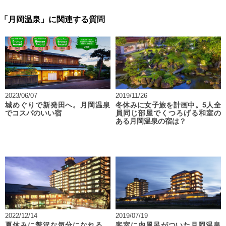
「月岡温泉」に関連する質問
2023/06/07
2019/11/26
城めぐりで新発田へ。月岡温泉
冬休みに女子旅を計画中。5人全
でコスパのいい宿
員同じ部屋でくつろげる和室の
ある月岡温泉の宿は？
2022/12/14
2019/07/19
夏休みに贅沢な気分になれる、
客室に内風呂がついた月岡温泉