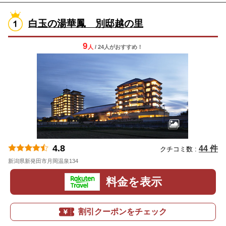
白玉の湯華鳳 別邸越の里
9
人
/ 24人
が
おすすめ！
4.8
44 件
クチコミ数 :
新潟県新発田市月岡温泉134
地図
料金を表示
割引クーポンをチェック