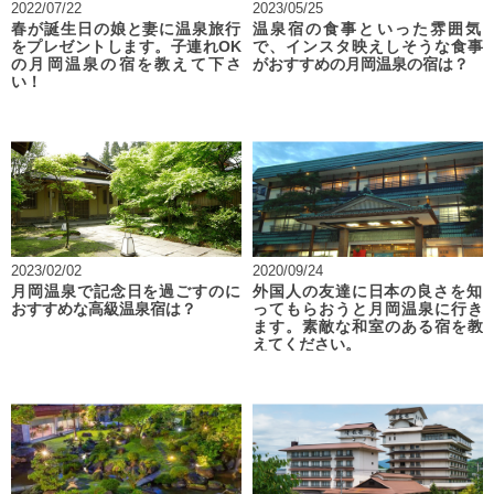
2022/07/22
2023/05/25
春が誕生日の娘と妻に温泉旅行
温泉宿の食事といった雰囲気
をプレゼントします。子連れOK
で、インスタ映えしそうな食事
の月岡温泉の宿を教えて下さ
がおすすめの月岡温泉の宿は？
い！
2023/02/02
2020/09/24
月岡温泉で記念日を過ごすのに
外国人の友達に日本の良さを知
おすすめな高級温泉宿は？
ってもらおうと月岡温泉に行き
ます。素敵な和室のある宿を教
えてください。