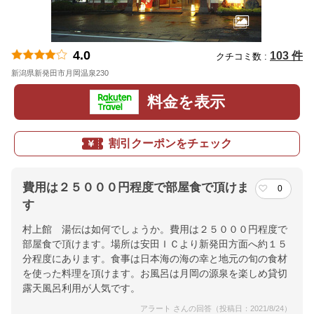
4.0
103 件
クチコミ数 :
新潟県新発田市月岡温泉230
地図
料金を表示
割引クーポンをチェック
費用は２５０００円程度で部屋食で頂けま
0
す
村上館 湯伝は如何でしょうか。費用は２５０００円程度で
部屋食で頂けます。場所は安田ＩＣより新発田方面へ約１５
分程度にあります。食事は日本海の海の幸と地元の旬の食材
を使った料理を頂けます。お風呂は月岡の源泉を楽しめ貸切
露天風呂利用が人気です。
アラート さんの回答（投稿日：2021/8/24）