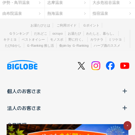
伊勢・鳥羽温泉
志摩温泉
大歩危祖谷温泉
由布院温泉
熱海温泉
指宿温泉
お湯たびとは
ご利用ガイド
Ｇポイント
Ｇランキング
だれどこ
ocruyo
お湯たび
わたしと、暮らし。
キテミヨ
ベストオイシー
モノスポ
野に行く。
カウナラ
ミツケヨ
たびゆかし
Ｇ-Ranking 推し活
食pin by Ｇ-Ranking
ハーブ酒のススメ
個人のお客さま
法人のお客さま
企業情報
×