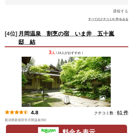
通報する
すべてのクチコミ(3 件)をみる
[4位]
月岡温泉 割烹の宿 いま井 五十嵐
邸 結
3
人
/ 24人
が
おすすめ！
4.8
61 件
クチコミ数 :
新潟県新発田市月岡温泉350
地図
料金を表示