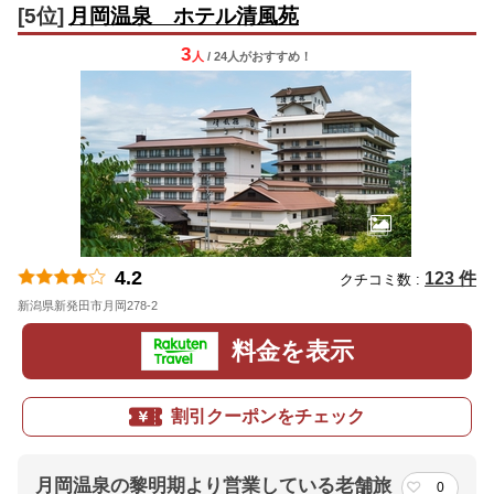
[5位]
月岡温泉 ホテル清風苑
3
人
/ 24人
が
おすすめ！
4.2
123 件
クチコミ数 :
新潟県新発田市月岡278-2
地図
料金を表示
割引クーポンをチェック
月岡温泉の黎明期より営業している老舗旅
0