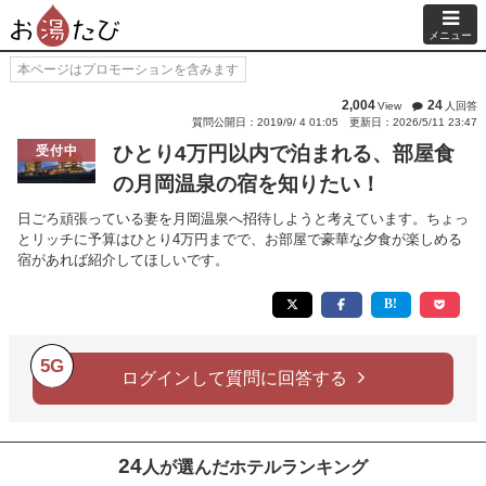
メニュー
本ページはプロモーションを含みます
2,004
24
View
人回答
質問公開日：2019/9/ 4 01:05
更新日：2026/5/11 23:47
ひとり4万円以内で泊まれる、部屋食
受付中
の月岡温泉の宿を知りたい！
日ごろ頑張っている妻を月岡温泉へ招待しようと考えています。ちょっ
とリッチに予算はひとり4万円までで、お部屋で豪華な夕食が楽しめる
宿があれば紹介してほしいです。
5G
ログインして質問に回答する
24
人が選んだホテルランキング