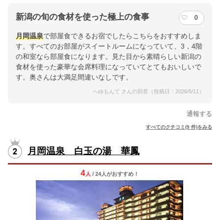
新潟の旬の食材を使った極上の食事
0
月岡温泉
で部屋食できるお宿でしたらこちらをおすすめしま
す。すべてのお部屋がスイートルームになっていて、3，4階
の和室なら部屋食になります。見た目から素晴らしい新潟の
食材を使った豪華な会席料理になっていてとてもおいしいで
す。奥さんは大満足間違いなしです。
へゆもんて さんの回答（投稿日：2026/5/11）
通報する
すべてのクチコミ(9 件)をみる
月岡温泉 白玉の湯 華鳳
4
人
/ 24人
が
おすすめ！