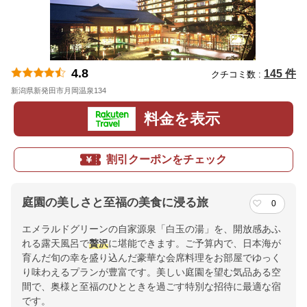
4.8
145 件
クチコミ数 :
新潟県新発田市月岡温泉134
地図
料金を表示
割引クーポンをチェック
庭園の美しさと至福の美食に浸る旅
0
エメラルドグリーンの自家源泉「白玉の湯」を、開放感あふ
れる露天風呂で
贅沢
に堪能できます。ご予算内で、日本海が
育んだ旬の幸を盛り込んだ豪華な会席料理をお部屋でゆっく
り味わえるプランが豊富です。美しい庭園を望む気品ある空
間で、奥様と至福のひとときを過ごす特別な招待に最適な宿
です。