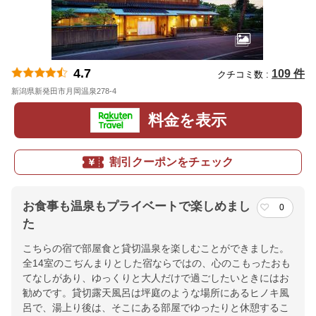
4.7
109 件
クチコミ数 :
新潟県新発田市月岡温泉278-4
地図
料金を表示
割引クーポンをチェック
お食事も温泉もプライベートで楽しめまし
0
た
こちらの宿で部屋食と貸切温泉を楽しむことができました。
全14室のこぢんまりとした宿ならではの、心のこもったおも
てなしがあり、ゆっくりと大人だけで過ごしたいときにはお
勧めです。貸切露天風呂は坪庭のような場所にあるヒノキ風
呂で、湯上り後は、そこにある部屋でゆったりと休憩するこ