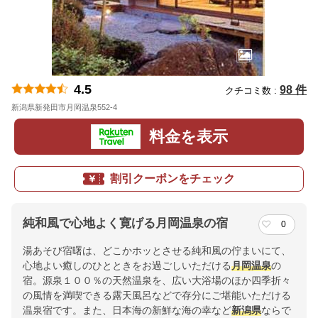
4.5
98 件
クチコミ数 :
新潟県新発田市月岡温泉552-4
地図
料金を表示
割引クーポンをチェック
純和風で心地よく寛げる月岡温泉の宿
0
湯あそび宿曙は、どこかホッとさせる純和風の佇まいにて、
心地よい癒しのひとときをお過ごしいただける
月岡温泉
の
宿。源泉１００％の天然温泉を、広い大浴場のほか四季折々
の風情を満喫できる露天風呂などで存分にご堪能いただける
温泉宿です。また、日本海の新鮮な海の幸など
新潟県
ならで