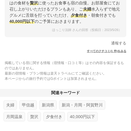
はの食材を
贅沢
に使ったお食事も宿の自慢。お部屋食にてお
召し上がりいただけるプランもあり、ご
夫婦
水入らずで地元
グルメに舌鼓を打っていただけ、
夕食付き
・朝食付きでも
40,000円以下
のご予算におさまります。
ほっこり法師 さんの回答（投稿日：2023/5/26）
通報する
すべてのクチコミ(1 件)をみる
掲載している宿に関する情報（宿情報・口コミ等）はその内容を保証するも
のではありません。
最新の宿情報・プラン情報は楽天トラベルにてご確認ください。
本ページからの旅行予約ではGポイントは加算されません。
関連キーワード
夫婦
甲信越
新潟県
新潟・月岡・阿賀野川
月岡温泉
贅沢
夕食付き
40,000円以下