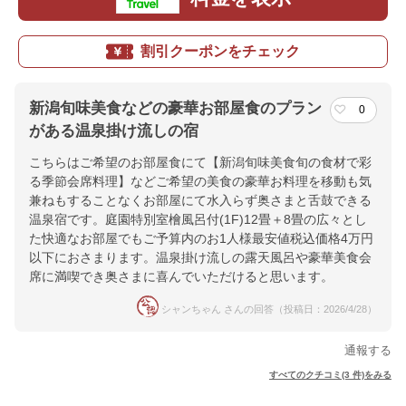
割引クーポンをチェック
新潟旬味美食などの豪華お部屋食のプラン
0
がある温泉掛け流しの宿
こちらはご希望のお部屋食にて【新潟旬味美食旬の食材で彩
る季節会席料理】などご希望の美食の豪華お料理を移動も気
兼ねもすることなくお部屋にて水入らず奥さまと舌鼓できる
温泉宿です。庭園特別室檜風呂付(1F)12畳＋8畳の広々とし
た快適なお部屋でもご予算内のお1人様最安値税込価格4万円
以下におさまります。温泉掛け流しの露天風呂や豪華美食会
席に満喫でき奥さまに喜んでいただけると思います。
シャンちゃん さんの回答（投稿日：2026/4/28）
通報する
すべてのクチコミ(3 件)をみる