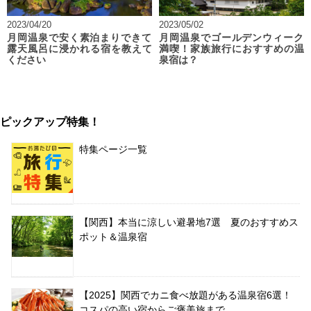
2023/04/20
2023/05/02
月岡温泉で安く素泊まりできて
月岡温泉でゴールデンウィーク
露天風呂に浸かれる宿を教えて
満喫！家族旅行におすすめの温
ください
泉宿は？
ピックアップ特集！
特集ページ一覧
【関西】本当に涼しい避暑地7選 夏のおすすめス
ポット＆温泉宿
【2025】関西でカニ食べ放題がある温泉宿6選！
コスパの高い宿からご褒美旅まで