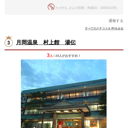
たけやん さんの回答（投稿日：2025/12/30）
通報する
すべてのクチコミ(4 件)をみる
月岡温泉 村上館 湯伝
3
人
/ 24人
が
おすすめ！