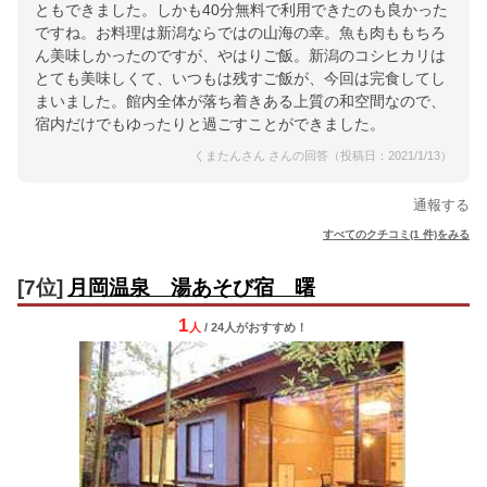
ともできました。しかも40分無料で利用できたのも良かった
ですね。お料理は新潟ならではの山海の幸。魚も肉ももちろ
ん美味しかったのですが、やはりご飯。新潟のコシヒカリは
とても美味しくて、いつもは残すご飯が、今回は完食してし
まいました。館内全体が落ち着きある上質の和空間なので、
宿内だけでもゆったりと過ごすことができました。
くまたんさん さんの回答（投稿日：2021/1/13）
通報する
すべてのクチコミ(1 件)をみる
[7位]
月岡温泉 湯あそび宿 曙
1
人
/ 24人
が
おすすめ！