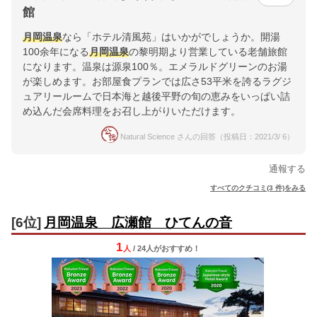
館
月岡温泉
なら「ホテル清風苑」はいかがでしょうか。開湯
100余年になる
月岡温泉
の黎明期より営業している老舗旅館
になります。温泉は源泉100％。エメラルドグリーンのお湯
が楽しめます。お部屋食プランでは広さ53平米を誇るラグジ
ュアリールームで日本海と越後平野の旬の恵みをいっぱい詰
め込んだ会席料理をお召し上がりいただけます。
Natural Science さんの回答（投稿日：2021/3/ 6）
通報する
すべてのクチコミ(3 件)をみる
[6位]
月岡温泉 広瀬館 ひてんの音
1
人
/ 24人
が
おすすめ！