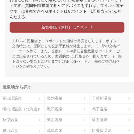
トです。質問/回答機能で相互アドバイスをすれば、マイル・電子
マネーに交換できるＧポイント(1Ｇポイント＝1円相当)がどんど
んたまる！
新規登録（無料）はこちら
※1Ｇ＝1円相当は、Ｇポイントの価値の目安となります。ポイント
交換時には、原則として交換手数料が発生します。（一部の交換パ
ートナーを除く）また、交換レートや最低交換数量がパートナーご
とに設定されているため、実質的には1円相当を下回ります。（一部
下回らない場合もございます）詳細は各パートナー毎の交換詳細ペ
ージをご確認ください。
温泉地から探す
定山渓温泉
登別温泉
十勝川温泉
湯の川温泉（北海道）
乳頭温泉
鳴子温泉
秋保温泉
東山温泉
蔵王温泉
銀山温泉
草津温泉
伊香保温泉