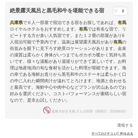
絶景露天風呂と黒毛和牛を堪能できる宿
0
兵庫県
で６人一部屋で宿泊できる宿をお探しであれば、
有馬
ロイヤルホテルをおすすめします。
有馬
では有名な宿で、リ
ピートする方が多い人気宿です。また１２畳の部屋があり6
人宿泊可能で予算内です。温泉は展望露天風呂があり
有馬
の
街並みを眼下に見下ろす絶景ロケーションがあります。金泉
の湯質は柔らかく身体がいつまでもポカポカ暖かく気持ち良
いです。様々な湯船があり湯巡りができて楽しいです。お料
理は地産地消の旬な食材を活かした料理が堪能できます。海
の幸である海鮮お造りから黒毛和牛のステーキは柔らかく口
の中に入れた瞬間肉汁が溢れてとろけます。地酒と合わせる
と最高です。海鮮中心や肉中心などプランが沢山あるのでお
好みを選択ください。コストパフォーマンスが素晴らしい宿
なので、是非お試しください。
温泉大好き夫婦 さんの回答（投稿日：2026/6/25）
通報する
すべてのクチコミ(7 件)をみる