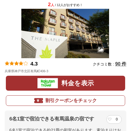
2
人
/ 12人
が
おすすめ！
4.3
90 件
クチコミ数 :
兵庫県神戸市北区有馬町406-3
地図
料金を表示
割引クーポンをチェック
6名1室で宿泊できる有馬温泉の宿です
0
6名1室で宿泊できる約21畳の和室があります。素泊まりはお