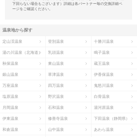
下回らない場合もございます）詳細は各パートナー毎の交換詳細ペ
ージをご確認ください。
温泉地から探す
定山渓温泉
登別温泉
十勝川温泉
湯の川温泉（北海道）
乳頭温泉
鳴子温泉
秋保温泉
東山温泉
蔵王温泉
銀山温泉
草津温泉
伊香保温泉
万座温泉
四万温泉
鬼怒川温泉
塩原温泉
野沢温泉
白骨温泉
月岡温泉
石和温泉
湯河原温泉
伊東温泉
修善寺温泉
下田温泉（静岡県）
和倉温泉
山中温泉
あわら温泉