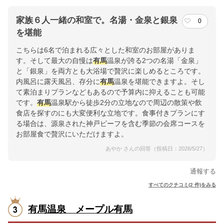
家族６人一緒の和室で。名湯・金泉と銀泉
0
を堪能
こちらは6名で泊まれる広々とした和室のお部屋がありま
す。そして最大の自慢は
有馬
温泉が誇る2つの名湯「金泉」
と「銀泉」を両方とも大浴場で贅沢に楽しめるところです。
内風呂に露天風呂、存分に
有馬
温泉を堪能できますよ。そし
て素泊まりプランなどもあるので予算内に抑えることも可能
です。
有馬
温泉駅から徒歩2分の立地なので周辺の散策や飲
食店を探すのにも大変便利な立地です。食事付きプランにす
る場合は、源泉された神戸ビーフを含む季節の会席コースを
お部屋食で贅沢にいただけますよ。
あやか さんの回答（投稿日：2026/5/27）
通報する
すべてのクチコミ(2 件)をみる
有馬温泉 メープル有馬