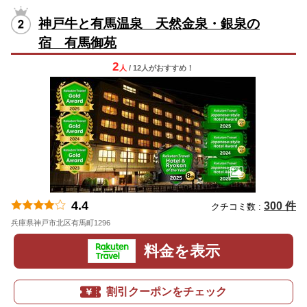
神戸牛と有馬温泉 天然金泉・銀泉の
宿 有馬御苑
2
人
/ 12人
が
おすすめ！
4.4
300 件
クチコミ数 :
兵庫県神戸市北区有馬町1296
地図
料金を表示
割引クーポンをチェック