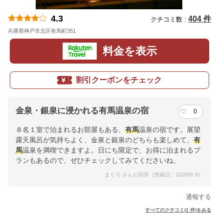
4.3
404 件
クチコミ数 :
兵庫県神戸市北区有馬町351
地図
料金を表示
割引クーポンをチェック
金泉・銀泉に浸かれる有馬温泉の宿
0
８名１室で泊まれるお部屋もある、
有馬
温泉の宿です。展望
露天風呂が気持ちよく、金泉と銀泉のどちらも楽しめて、
有
馬
温泉を満喫できますよ。日にち限定で、お得に泊まれるプ
ランもあるので、ぜひチェックしてみてくださいね。
まぐろ さんの回答（投稿日：2026/6/ 9）
通報する
すべてのクチコミ(1 件)をみる