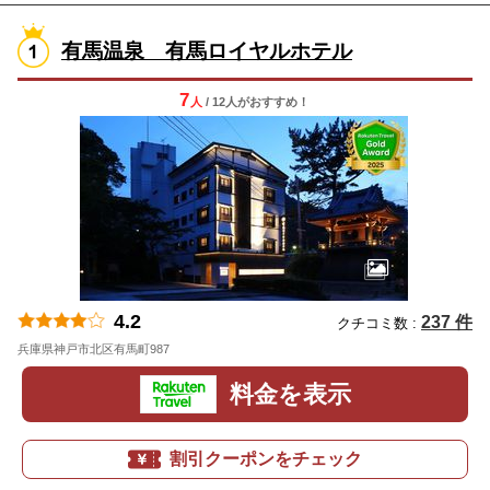
有馬温泉 有馬ロイヤルホテル
7
人
/ 12人
が
おすすめ！
4.2
237 件
クチコミ数 :
兵庫県神戸市北区有馬町987
地図
料金を表示
割引クーポンをチェック