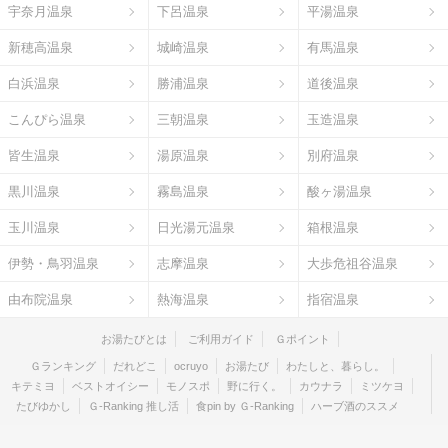
宇奈月温泉
下呂温泉
平湯温泉
新穂高温泉
城崎温泉
有馬温泉
白浜温泉
勝浦温泉
道後温泉
こんぴら温泉
三朝温泉
玉造温泉
皆生温泉
湯原温泉
別府温泉
黒川温泉
霧島温泉
酸ヶ湯温泉
玉川温泉
日光湯元温泉
箱根温泉
伊勢・鳥羽温泉
志摩温泉
大歩危祖谷温泉
由布院温泉
熱海温泉
指宿温泉
お湯たびとは
ご利用ガイド
Ｇポイント
Ｇランキング
だれどこ
ocruyo
お湯たび
わたしと、暮らし。
キテミヨ
ベストオイシー
モノスポ
野に行く。
カウナラ
ミツケヨ
たびゆかし
Ｇ-Ranking 推し活
食pin by Ｇ-Ranking
ハーブ酒のススメ