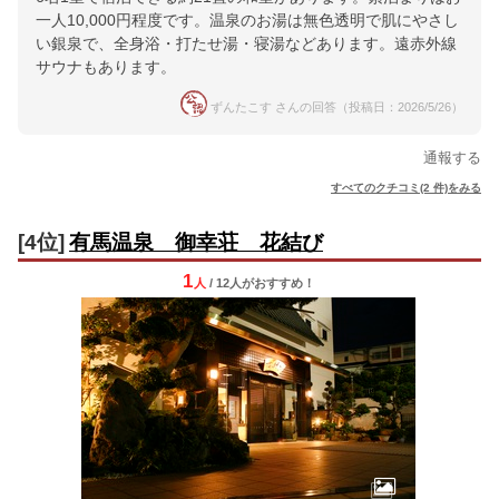
一人10,000円程度です。温泉のお湯は無色透明で肌にやさし
い銀泉で、全身浴・打たせ湯・寝湯などあります。遠赤外線
サウナもあります。
ずんたこす さんの回答（投稿日：2026/5/26）
通報する
すべてのクチコミ(2 件)をみる
[4位]
有馬温泉 御幸荘 花結び
1
人
/ 12人
が
おすすめ！