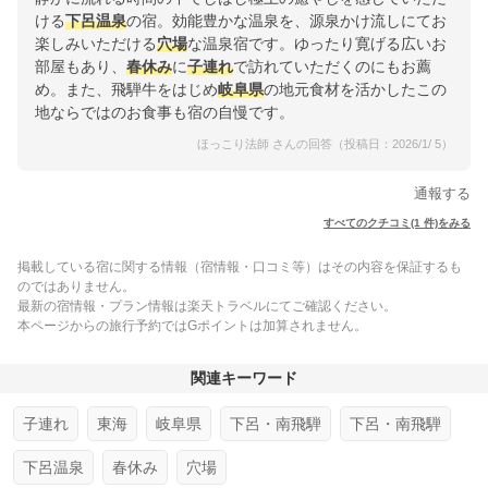
ける
下呂温泉
の宿。効能豊かな温泉を、源泉かけ流しにてお
楽しみいただける
穴場
な温泉宿です。ゆったり寛げる広いお
部屋もあり、
春休み
に
子連れ
で訪れていただくのにもお薦
め。また、飛騨牛をはじめ
岐阜県
の地元食材を活かしたこの
地ならではのお食事も宿の自慢です。
ほっこり法師 さんの回答（投稿日：2026/1/ 5）
通報する
すべてのクチコミ(1 件)をみる
掲載している宿に関する情報（宿情報・口コミ等）はその内容を保証するも
のではありません。
最新の宿情報・プラン情報は楽天トラベルにてご確認ください。
本ページからの旅行予約ではGポイントは加算されません。
関連キーワード
子連れ
東海
岐阜県
下呂・南飛騨
下呂・南飛騨
下呂温泉
春休み
穴場