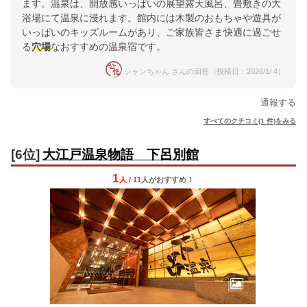
ます。温泉は、開放感いっぱいの展望露天風呂、畳敷きの大
浴場にて温泉に浸れます。館内には木製のおもちゃや遊具が
いっぱいのキッズルームがあり、ご家族皆さま快適に過ごせ
る
穴場
なおすすめの温泉宿です。
シャンちゃん さんの回答（投稿日：2026/1/ 4）
通報する
すべてのクチコミ(1 件)をみる
[6位]
大江戸温泉物語 下呂別館
1
人
/ 11人
が
おすすめ！