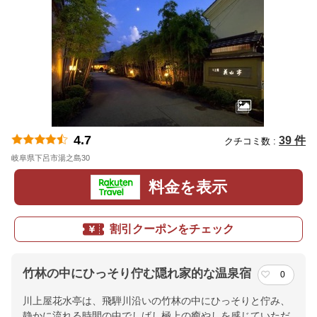
4.7
39 件
クチコミ数 :
岐阜県下呂市湯之島30
地図
料金を表示
割引クーポンをチェック
竹林の中にひっそり佇む隠れ家的な温泉宿
0
川上屋花水亭は、飛騨川沿いの竹林の中にひっそりと佇み、
静かに流れる時間の中でしばし極上の癒やしを感じていただ