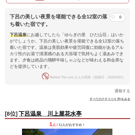
下呂の美しい夜景を堪能できる全12室の落
0
ち着いた宿です。
下呂温泉
にお越しでしたら「ゆらぎの里 ひだ山荘」はいか
がでしょうか。下呂の美しい夜景を堪能できる全12室の落ち
着いた宿です。温泉は美肌効果や疲労回復に効能があるアル
カリ性のお湯で清潔感のある大浴場で気持ちよく湯あみでき
ます。夕食は絶品の飛騨牛味しゃぶなどが味わえる和会席な
どを提供しています。
Behind The Line さんの回答（投稿日：2026/4/23）
通報する
すべてのクチコミ(1 件)をみる
[8位]
下呂温泉 川上屋花水亭
1
人
/ 11人
が
おすすめ！