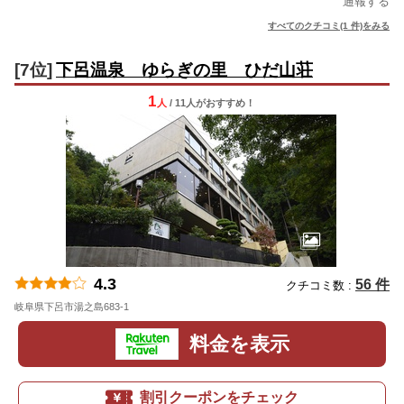
通報する
すべてのクチコミ(1 件)をみる
[7位]
下呂温泉 ゆらぎの里 ひだ山荘
1
人
/ 11人
が
おすすめ！
4.3
56 件
クチコミ数 :
岐阜県下呂市湯之島683-1
地図
料金を表示
割引クーポンをチェック