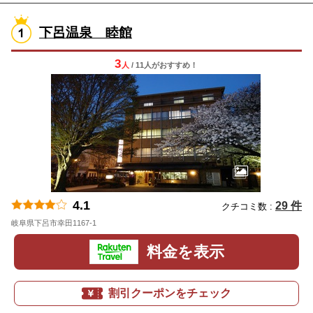
下呂温泉 睦館
3
人
/ 11人
が
おすすめ！
4.1
29 件
クチコミ数 :
岐阜県下呂市幸田1167-1
地図
料金を表示
割引クーポンをチェック