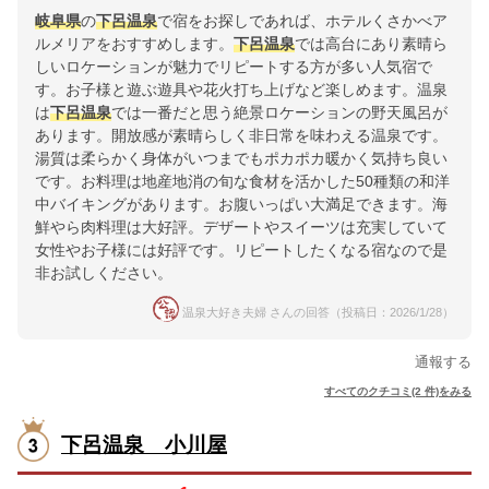
岐阜県
の
下呂温泉
で宿をお探しであれば、ホテルくさかべア
ルメリアをおすすめします。
下呂温泉
では高台にあり素晴ら
しいロケーションが魅力でリピートする方が多い人気宿で
す。お子様と遊ぶ遊具や花火打ち上げなど楽しめます。温泉
は
下呂温泉
では一番だと思う絶景ロケーションの野天風呂が
あります。開放感が素晴らしく非日常を味わえる温泉です。
湯質は柔らかく身体がいつまでもポカポカ暖かく気持ち良い
です。お料理は地産地消の旬な食材を活かした50種類の和洋
中バイキングがあります。お腹いっぱい大満足できます。海
鮮やら肉料理は大好評。デザートやスイーツは充実していて
女性やお子様には好評です。リピートしたくなる宿なので是
非お試しください。
温泉大好き夫婦 さんの回答（投稿日：2026/1/28）
通報する
すべてのクチコミ(2 件)をみる
下呂温泉 小川屋