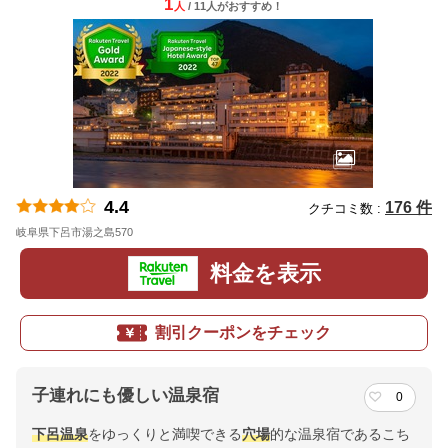
1
人
/ 11人
が
おすすめ！
4.4
176 件
クチコミ数 :
岐阜県下呂市湯之島570
地図
料金を表示
割引クーポンをチェック
子連れにも優しい温泉宿
0
下呂温泉
をゆっくりと満喫できる
穴場
的な温泉宿であるこち