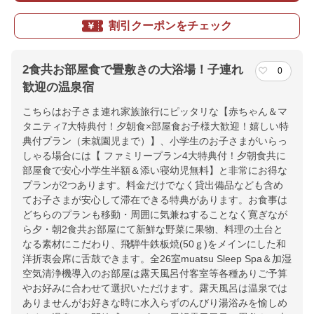
割引クーポンをチェック
2食共お部屋食で畳敷きの大浴場！子連れ
0
歓迎の温泉宿
こちらはお子さま連れ家族旅行にピッタリな【赤ちゃん＆マ
タニティ7大特典付！夕朝食×部屋食お子様大歓迎！嬉しい特
典付プラン（未就園児まで）】、小学生のお子さまがいらっ
しゃる場合には【 ファミリープラン4大特典付！夕朝食共に
部屋食で安心小学生半額＆添い寝幼児無料】と非常にお得な
プランが2つあります。料金だけでなく貸出備品なども含め
てお子さまが安心して滞在できる特典があります。お食事は
どちらのプランも移動・周囲に気兼ねすることなく寛ぎなが
ら夕・朝2食共お部屋にて新鮮な野菜に果物、料理の土台と
なる素材にこだわり、飛騨牛鉄板焼(50ｇ)をメインにした和
洋折衷会席に舌鼓できます。全26室muatsu Sleep Spa＆加湿
空気清浄機導入のお部屋は露天風呂付客室等各種ありご予算
やお好みに合わせて選択いただけます。露天風呂は温泉では
ありませんがお好きな時に水入らずのんびり湯浴みを愉しめ