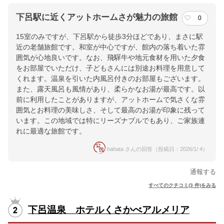
下呂駅に近くアットホームさが魅力の旅館
0
15室のみですが、下呂駅から徒歩3分ほどであり、まさに駅
近の老舗旅館です。和室が中心ですが、館内の落ち着いた雰
囲気が心地良いです。なお、飛驒牛や地元食材を用いた夕食
をお部屋でいただけ、子どもさんには別途お料理を用意して
くれます。温泉を引いた内風呂付きのお部屋もございます。
また、露天風呂も風情があり、柔らかなお湯が最高です。以
前に利用したことがありますが、アットホームで気さくな雰
囲気とお料理の美味しさ、そして最高のお湯が印象に残って
います。この地域では特にリーズナブルでもあり、ご家族連
れに最適な旅館です。
hahata さんの回答（投稿日：2026/1/ 4）
通報する
すべてのクチコミ(3 件)をみる
下呂温泉 ホテルくさかべアルメリア