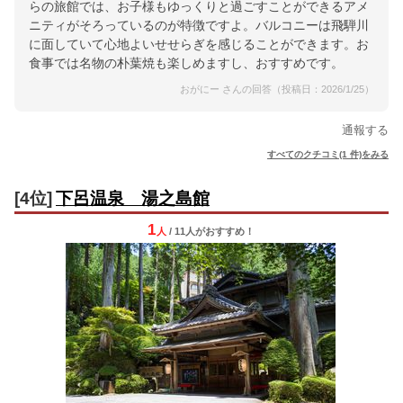
らの旅館では、お子様もゆっくりと過ごすことができるアメ
ニティがそろっているのが特徴ですよ。バルコニーは飛騨川
に面していて心地よいせせらぎを感じることができます。お
食事では名物の朴葉焼も楽しめますし、おすすめです。
おがにー さんの回答（投稿日：2026/1/25）
通報する
すべてのクチコミ(1 件)をみる
[4位]
下呂温泉 湯之島館
1
人
/ 11人
が
おすすめ！