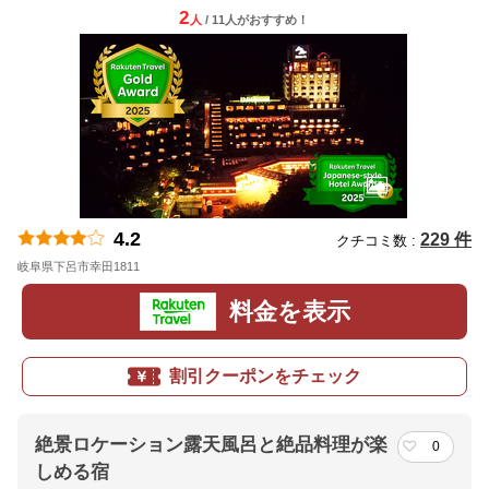
2
人
/ 11人
が
おすすめ！
4.2
229 件
クチコミ数 :
岐阜県下呂市幸田1811
地図
料金を表示
割引クーポンをチェック
絶景ロケーション露天風呂と絶品料理が楽
0
しめる宿