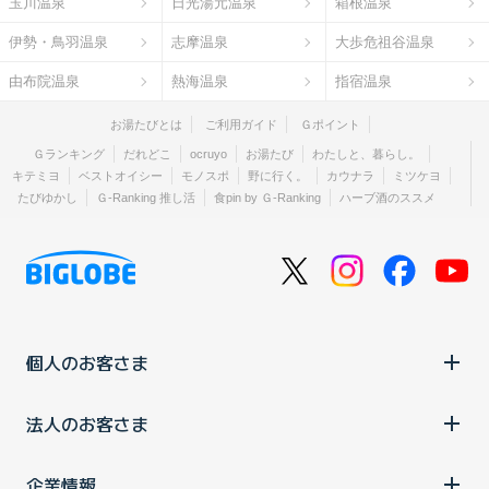
玉川温泉
日光湯元温泉
箱根温泉
伊勢・鳥羽温泉
志摩温泉
大歩危祖谷温泉
由布院温泉
熱海温泉
指宿温泉
お湯たびとは
ご利用ガイド
Ｇポイント
Ｇランキング
だれどこ
ocruyo
お湯たび
わたしと、暮らし。
キテミヨ
ベストオイシー
モノスポ
野に行く。
カウナラ
ミツケヨ
たびゆかし
Ｇ-Ranking 推し活
食pin by Ｇ-Ranking
ハーブ酒のススメ
個人のお客さま
法人のお客さま
企業情報