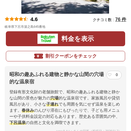
4.6
76 件
クチコミ数 :
岐阜県下呂市湯之島645番地
地図
料金を表示
割引クーポンをチェック
昭和の趣あふれる建物と静かな山間の穴場
0
的な温泉宿
登録有形文化財の老舗旅館で、昭和の趣あふれる建物と静か
な山間の景色が魅力の
穴場
的な温泉宿です。家族風呂や貸切
風呂があり、小さな
子連れ
でも周囲を気にせず温泉を楽しめ
ます。
春休み
のんびり滞在にもぴったりで、子ども用メニュ
ーや子供料金設定の対応もあります。歴史ある雰囲気の中、
下呂温泉
の自然と文化を満喫できます。