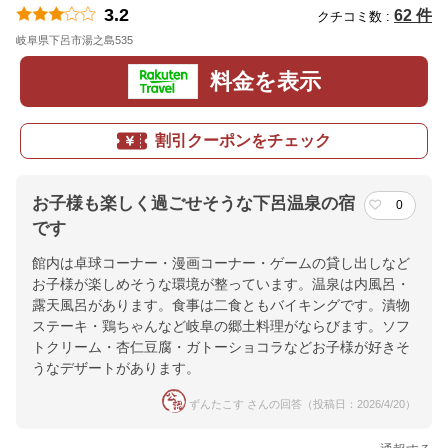
3.2
62 件
クチコミ数 :
岐阜県下呂市湯之島535
地図
料金を表示
割引クーポンをチェック
お子様も楽しく過ごせそうな下呂温泉の宿
0
です
館内は卓球コーナー・漫画コーナー・ゲームの貸し出しなど
お子様が楽しめそうな環境が整っています。温泉は内風呂・
露天風呂があります。食事は二食ともバイキングです。漬物
ステーキ・鶏ちゃんなど岐阜の郷土料理がならびます。ソフ
トクリーム・杏仁豆腐・ガトーショコラなどお子様が好きそ
うなデザートがあります。
ずんたこす さんの回答（投稿日：2026/4/20）