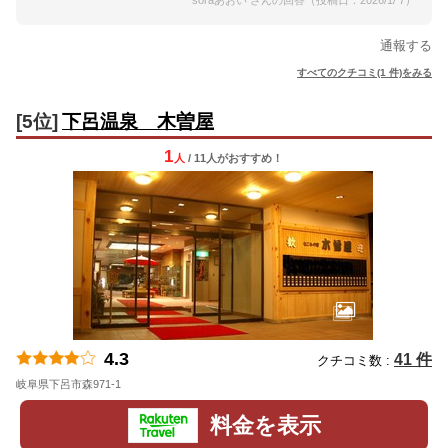
soraあおい さんの回答（投稿日：2026/1/ 7）
通報する
すべてのクチコミ(1 件)をみる
[5位]
下呂温泉 木曽屋
1
人
/ 11人
が
おすすめ！
4.3
41 件
クチコミ数 :
岐阜県下呂市森971-1
地図
料金を表示