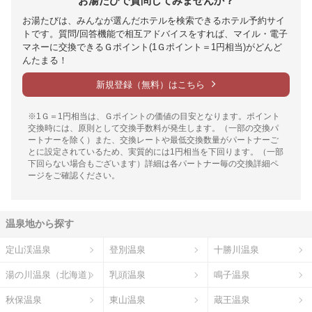
お湯たびで質問してみませんか？
お湯たびは、みんなが選んだホテルを検索できるホテル予約サイ
トです。質問/回答機能で相互アドバイスをすれば、マイル・電子
マネーに交換できるＧポイント(1Ｇポイント＝1円相当)がどんど
んたまる！
新規登録（無料）はこちら
※1Ｇ＝1円相当は、Ｇポイントの価値の目安となります。ポイント
交換時には、原則として交換手数料が発生します。（一部の交換パ
ートナーを除く）また、交換レートや最低交換数量がパートナーご
とに設定されているため、実質的には1円相当を下回ります。（一部
下回らない場合もございます）詳細は各パートナー毎の交換詳細ペ
ージをご確認ください。
温泉地から探す
定山渓温泉
登別温泉
十勝川温泉
湯の川温泉（北海道）
乳頭温泉
鳴子温泉
秋保温泉
東山温泉
蔵王温泉