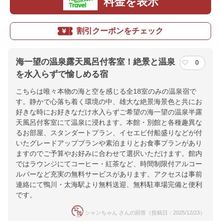
料金を表示
割引クーポンをチェック
海一望の温泉露天風呂付客室！絶景と温泉
0
を水入らずで愉しめる宿
こちらは唯々本物の海と空を感じる全18室のみの温泉宿で
す。静かで心落ち着く環境の中、雄大な絶景海景色と共にお
好きな時にお好きなだけ水入らずご希望の海一望の温泉半露
天風呂付客室にて温泉に浸れます。本館・別館と各種趣異な
るお部屋、スタンダートプラン、イセエビ付船盛りなどが付
いたグレードアッププランや素泊まりとお食事プランがあり
ますのでご予算やお好みに合わせて選択いただけます。館内
ではラウンジにてコーヒー・紅茶など、時間制限付アルコー
ルバーなど充実の無料サービスがあります。アクセスは事前
連絡にて鴨川・太海駅より無料送迎、無料駐車場完備と便利
です。
シャンちゃん さんの回答（投稿日：2025/12/23）