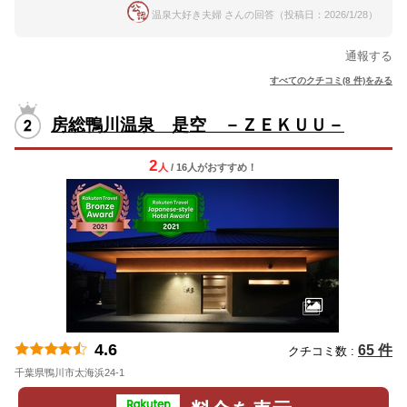
温泉大好き夫婦 さんの回答（投稿日：2026/1/28）
通報する
すべてのクチコミ(8 件)をみる
房総鴨川温泉 是空 －ＺＥＫＵＵ－
2
人
/ 16人
が
おすすめ！
4.6
65 件
クチコミ数 :
千葉県鴨川市太海浜24-1
地図