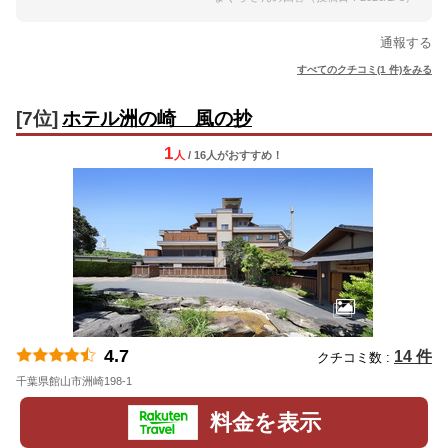
通報する
すべてのクチコミ(1 件)をみる
[7位]
ホテル洲の崎 風の抄
1
人
/ 16人
が
おすすめ！
4.7
14 件
クチコミ数 :
千葉県館山市洲崎198-1
地図
料金を表示