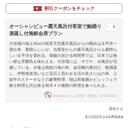
割引クーポンをチェック
オーシャンビュー露天風呂付客室で鮑踊り
0
酒蒸し付海鮮会席プラン
大浴場の地上35mの絶景天空露天風呂からの眺めは太平洋一
望出来、素晴らしいが、当客室からの露天風呂からも素晴ら
しい太平洋を望める。朝陽の浴びる時間帯では、日本では無
い様な雰囲気を味わえる。大浴場には、サウナ、水風呂が完
備している。夕食は房総の海の幸、金目鯛の煮付け、鮑酒蒸
し、伊勢海老洗いなど流石と思わせる活の良さに山の幸、上
総牛のステーキなどの豪華料理。朝は和食膳かビュッフェで
郷土料理も沢山有る和洋４０種類の料理を食べられる。
Shinryuken さんの回答（投稿日：2025/12/25）
通報する
すべてのクチコミ(1 件)をみる