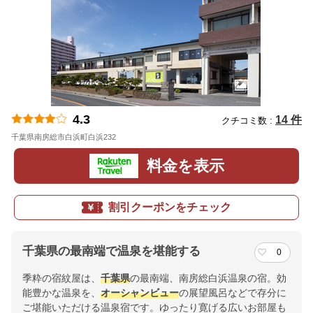
4.3
14 件
クチコミ数 :
千葉県南房総市白浜町白浜232
地図
料金を表示
割引クーポンをチェック
千葉県の最南端で温泉を堪能する
0
季粋の宿紋屋は、
千葉県
の最南端、南房総白浜温泉の宿。効
能豊かな温泉を、
オーシャンビュー
の展望風呂などで存分に
ご堪能いただける温泉宿です。ゆったり寛げる広いお部屋も