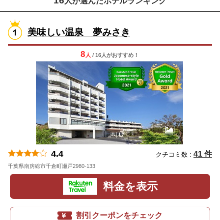
16
人が選んだホテルランキング
美味しい温泉 夢みさき
8
人
/ 16人
が
おすすめ！
4.4
41 件
クチコミ数 :
千葉県南房総市千倉町瀬戸2980-133
地図
料金を表示
割引クーポンをチェック