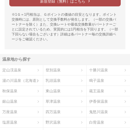
新規登録（無料）はこちら
※1Ｇ＝1円相当は、Ｇポイントの価値の目安となります。ポイント
交換時には、原則として交換手数料が発生します。（一部の交換パ
ートナーを除く）また、交換レートや最低交換数量がパートナーご
とに設定されているため、実質的には1円相当を下回ります。（一部
下回らない場合もございます）詳細は各パートナー毎の交換詳細ペ
ージをご確認ください。
温泉地から探す
定山渓温泉
登別温泉
十勝川温泉
湯の川温泉（北海道）
乳頭温泉
鳴子温泉
秋保温泉
東山温泉
蔵王温泉
銀山温泉
草津温泉
伊香保温泉
万座温泉
四万温泉
鬼怒川温泉
塩原温泉
野沢温泉
白骨温泉