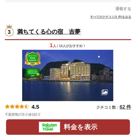
通報する
すべてのクチコミ(2 件)をみる
満ちてくる心の宿 吉夢
1
人
/ 16人
が
おすすめ！
4.5
62 件
クチコミ数 :
千葉県鴨川市小湊182-2
地図
料金を表示