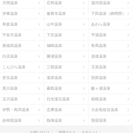
月岡温泉
石和温泉
湯河原温泉
伊東温泉
修善寺温泉
下田温泉（静岡県）
和倉温泉
山中温泉
あわら温泉
宇奈月温泉
下呂温泉
平湯温泉
新穂高温泉
城崎温泉
有馬温泉
白浜温泉
勝浦温泉
道後温泉
こんぴら温泉
三朝温泉
玉造温泉
皆生温泉
湯原温泉
別府温泉
黒川温泉
霧島温泉
酸ヶ湯温泉
玉川温泉
日光湯元温泉
箱根温泉
伊勢・鳥羽温泉
志摩温泉
大歩危祖谷温泉
由布院温泉
熱海温泉
指宿温泉
お湯たびとは
ご利用ガイド
Ｇポイント