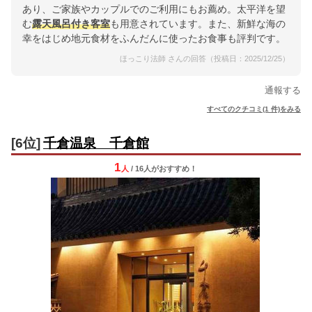
あり、ご家族やカップルでのご利用にもお薦め。太平洋を望
む
露天風呂付き客室
も用意されています。また、新鮮な海の
幸をはじめ地元食材をふんだんに使ったお食事も評判です。
ほっこり法師 さんの回答（投稿日：2025/12/25）
通報する
すべてのクチコミ(1 件)をみる
[6位]
千倉温泉 千倉館
1
人
/ 16人
が
おすすめ！