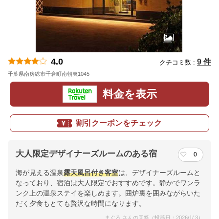
4.0
9 件
クチコミ数 :
千葉県南房総市千倉町南朝夷1045
地図
料金を表示
割引クーポンをチェック
大人限定デザイナーズルームのある宿
0
海が見える温泉
露天風呂付き客室
は、デザイナーズルームと
なっており、宿泊は大人限定でおすすめです。静かでワンラ
ンク上の温泉ステイを楽しめます。囲炉裏を囲みながらいた
だく夕食もとても贅沢な時間になります。
まぐろ さんの回答（投稿日：2026/1/ 3）