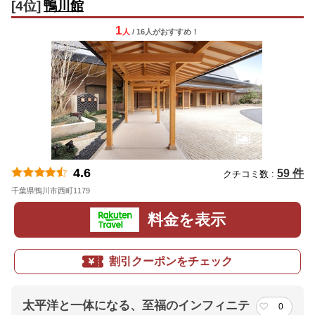
[4位]
鴨川館
1
人
/ 16人
が
おすすめ！
4.6
59 件
クチコミ数 :
千葉県鴨川市西町1179
地図
料金を表示
割引クーポンをチェック
太平洋と一体になる、至福のインフィニテ
0