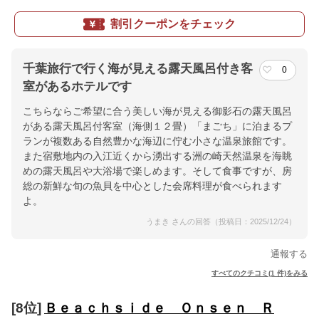
割引クーポンをチェック
千葉旅行で行く海が見える露天風呂付き客
0
室があるホテルです
こちらならご希望に合う美しい海が見える御影石の露天風呂
がある露天風呂付客室（海側１２畳）「まごち」に泊まるプ
ランが複数ある自然豊かな海辺に佇む小さな温泉旅館です。
また宿敷地内の入江近くから湧出する洲の崎天然温泉を海眺
めの露天風呂や大浴場で楽しめます。そして食事ですが、房
総の新鮮な旬の魚貝を中心とした会席料理が食べられます
よ。
うまき さんの回答（投稿日：2025/12/24）
通報する
すべてのクチコミ(1 件)をみる
[8位]
Ｂｅａｃｈｓｉｄｅ Ｏｎｓｅｎ Ｒ