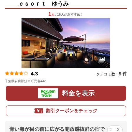
ｅｓｏｒｔ ゆうみ
1
人
/ 16人
が
おすすめ！
4.3
9 件
クチコミ数 :
千葉県安房郡鋸南町元名442
地図
料金を表示
割引クーポンをチェック
青い海が目の前に広がる開放感抜群の宿で
0