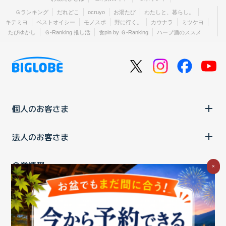
Ｇランキング
だれどこ
ocruyo
お湯たび
わたしと、暮らし。
キテミヨ
ベストオイシー
モノスポ
野に行く。
カウナラ
ミツケヨ
たびゆかし
Ｇ-Ranking 推し活
食pin by Ｇ-Ranking
ハーブ酒のススメ
個人のお客さま
法人のお客さま
企業情報
×
ご利用中の方
お問い合わせ
消費税の表示
ウェブアクセシビリティの取り組み