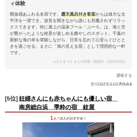
ィ体験
開放感あふれる名宿です。
露天風呂付き客室
からは雄大な太
平洋を一望でき、波音を聞きながら誰にも邪魔されずリラッ
クスできます。特に屋上の温泉プール「ぷーろ」は、海と空
が繋がったような絶景が楽しめる癒やしのスポット。千葉の
新鮮な海の幸を堪能しながら、日常を忘れて心安らぐひとと
きを過ごせる、まさに「海の見える宿」として理想的な一軒
です。
カタナまつり さんの回答（投稿日：2025/12/25）
通報する
すべてのクチコミ(1 件)をみる
[5位]
妊婦さんにも赤ちゃんにも優しい宿
南房総白浜 季粋の宿 紋屋
1
人
/ 16人
が
おすすめ！