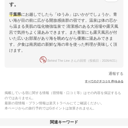
す。
千葉県
にお越しでしたら「ゆうみ」はいかがでしょうか。青
い海が目の前に広がる開放感抜群の宿です。温泉は体の芯か
ら温まる美肌の塩化物強塩泉で 清潔感のある大浴場や露天風
呂で気持ちよく湯あみできます。また客室にも露天風呂が付
いた広いお部屋があり海を眺めながら優雅に湯あみできま
す。夕食は南房総の新鮮な海の幸を使った料理が美味しく頂
けます。
Behind The Line さんの回答（投稿日：2026/4/21）
通報する
すべてのクチコミ(1 件)をみる
掲載している宿に関する情報（宿情報・口コミ等）はその内容を保証するも
のではありません。
最新の宿情報・プラン情報は楽天トラベルにてご確認ください。
本ページからの旅行予約ではGポイントは加算されません。
関連キーワード