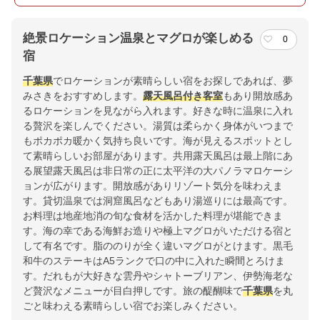
絶景ロケーション温泉とマグロが楽しめる
0
宿
千葉県
でロケーションが素晴らしい宿をお探しであれば、夢
みさきをおすすめします。
露天風呂付き客室
もあり開放感あ
るロケーションを見ながら入れます。好きな時に温泉に入れ
る贅沢を楽しんでください。湯質は柔らかく身体がいつまで
もポカポカ暖かく気持ち良いです。海が見えるスポットとし
て素晴らしいお部屋があります。共用露天風呂は最上階にあ
る展望露天風呂は非日常の正に太平洋の大パノラマロケーシ
ョンが広がります。開放感がありリゾート気分を味わえま
す。貸切温泉では洞窟風呂などもあり湯巡りには最高です。
お料理は地産地消の旬な食材を活かした料理が堪能できま
す。海の幸である海鮮お造りや極上マグロがいただける宿と
して有名です。脂ののりが全く違いマグロがとけます。黒毛
和牛のステーキはA5ランクで口の中に入れた瞬間とろけま
す。だれもが大好きな雲丹やシャトーブリアン、伊勢海老な
ど贅沢なメニューが目白押しです。旅の醍醐味で
千葉県
を丸
ごと味わえる素晴らしい宿でお楽しみください。