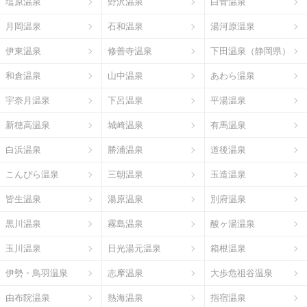
塩原温泉
野沢温泉
白骨温泉
月岡温泉
石和温泉
湯河原温泉
伊東温泉
修善寺温泉
下田温泉（静岡県）
和倉温泉
山中温泉
あわら温泉
宇奈月温泉
下呂温泉
平湯温泉
新穂高温泉
城崎温泉
有馬温泉
白浜温泉
勝浦温泉
道後温泉
こんぴら温泉
三朝温泉
玉造温泉
皆生温泉
湯原温泉
別府温泉
黒川温泉
霧島温泉
酸ヶ湯温泉
玉川温泉
日光湯元温泉
箱根温泉
伊勢・鳥羽温泉
志摩温泉
大歩危祖谷温泉
由布院温泉
熱海温泉
指宿温泉