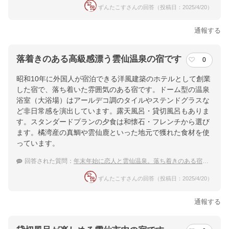
ずんたこすさんの回答（投稿日：2025/4/20）
通報する
落着きのある高級感漂う雲仙温泉の宿です
0
昭和10年に外国人が宿泊できる洋風建築のホテルとして創業
した宿で、落ち着いた雰囲気のある宿です。ドーム型の温泉
浴室（大浴場）はアールデコ調のタイルやステンドグラスな
ど非日常感を演出しています。露天風呂・貸切風呂もありま
す。スタンダードプランの夕食は和懐石・フレンチから選び
ます。橘湾産の真鯛や雲仙鹿といった地元で獲れた食材を使
っています。
回答された質問：
年末年始に恋人と雲仙温泉。落ち着きのある宿でリッチに過ごしたい！
ずんたこすさんの回答（投稿日：2025/4/20）
通報する