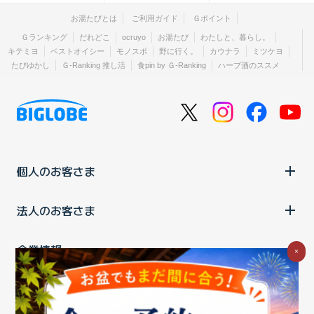
お湯たびとは
ご利用ガイド
Ｇポイント
Ｇランキング
だれどこ
ocruyo
お湯たび
わたしと、暮らし。
キテミヨ
ベストオイシー
モノスポ
野に行く。
カウナラ
ミツケヨ
たびゆかし
Ｇ-Ranking 推し活
食pin by Ｇ-Ranking
ハーブ酒のススメ
個人のお客さま
法人のお客さま
企業情報
×
ご利用中の方