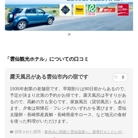
朝食
ダイニングルーム
夕食
食事処、ダイニングルーム
チェックイン・チェックアウト時間
>
チェックイン
14:00(最終チェックイン：23:30)
チェックアウ
11:00
「雲仙観光ホテル」についての口コミ
ト
露天風呂がある雲仙市内の宿です
0
交通アクセス
1935年創業の老舗宿です。早期割りは90日前からあるので、
ＪＲ諫早駅よりバスで８０分／諫早ＩＣより車で６０分／島原外
予定が決まり次第の予約がお得です。露天風呂は手すりがあ
港より車・バスで４０分
るので、高齢の方も安心です。家族風呂（貸切風呂）もあり
ます。夕食は和懐石・フレンチのいずれかを選びます。雲仙
提供：楽天トラベル
太陽卵・長崎県産真鯛・長崎県産牛ロース、など地元の食材
楽天トラベルで
を使った料理がいただけます。
ホテル詳細を詳しく見る
回答された質問：
春休みに両親と雲仙温泉へ。親孝行もしたいので高級宿に泊まりたい！