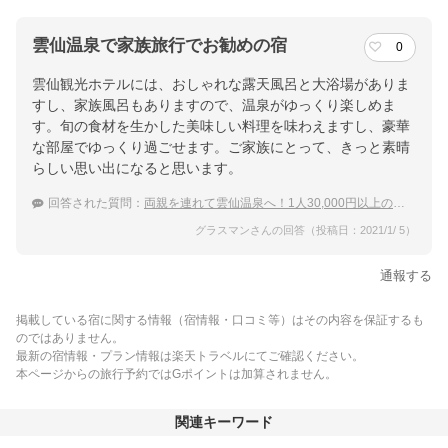
雲仙温泉で家族旅行でお勧めの宿
0
雲仙観光ホテルには、おしゃれな露天風呂と大浴場がありま
すし、家族風呂もありますので、温泉がゆっくり楽しめま
す。旬の食材を生かした美味しい料理を味わえますし、豪華
な部屋でゆっくり過ごせます。ご家族にとって、きっと素晴
らしい思い出になると思います。
回答された質問：
両親を連れて雲仙温泉へ！1人30,000円以上の特別室の宿
グラスマンさんの回答（投稿日：2021/1/ 5）
通報する
掲載している宿に関する情報（宿情報・口コミ等）はその内容を保証するも
のではありません。
最新の宿情報・プラン情報は楽天トラベルにてご確認ください。
本ページからの旅行予約ではGポイントは加算されません。
関連キーワード