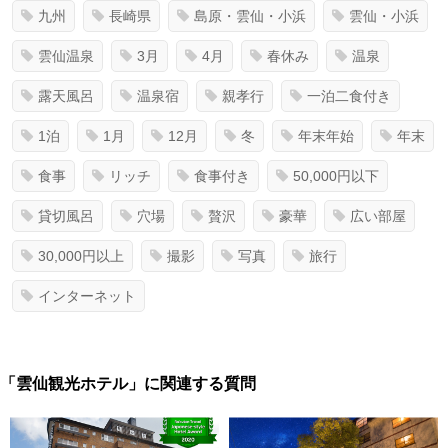
九州
長崎県
島原・雲仙・小浜
雲仙・小浜
雲仙温泉
3月
4月
春休み
温泉
露天風呂
温泉宿
親孝行
一泊二食付き
1泊
1月
12月
冬
年末年始
年末
食事
リッチ
食事付き
50,000円以下
貸切風呂
穴場
贅沢
豪華
広い部屋
30,000円以上
撮影
写真
旅行
インターネット
「雲仙観光ホテル」に関連する質問