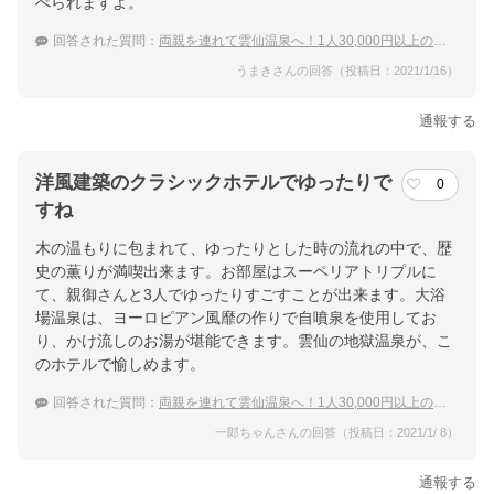
べられますよ。
回答された質問：
両親を連れて雲仙温泉へ！1人30,000円以上の特別室の宿
うまきさんの回答（投稿日：2021/1/16）
通報する
洋風建築のクラシックホテルでゆったりで
0
すね
木の温もりに包まれて、ゆったりとした時の流れの中で、歴
史の薫りが満喫出来ます。お部屋はスーペリアトリプルに
て、親御さんと3人でゆったりすごすことが出来ます。大浴
場温泉は、ヨーロピアン風靡の作りで自噴泉を使用してお
り、かけ流しのお湯が堪能できます。雲仙の地獄温泉が、こ
のホテルで愉しめます。
回答された質問：
両親を連れて雲仙温泉へ！1人30,000円以上の特別室の宿
一郎ちゃんさんの回答（投稿日：2021/1/ 8）
通報する