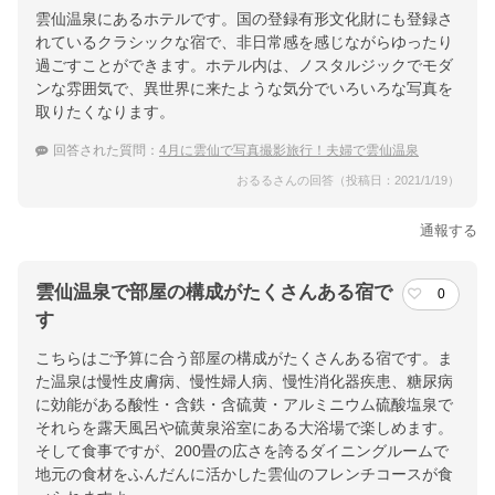
雲仙温泉にあるホテルです。国の登録有形文化財にも登録さ
れているクラシックな宿で、非日常感を感じながらゆったり
過ごすことができます。ホテル内は、ノスタルジックでモダ
ンな雰囲気で、異世界に来たような気分でいろいろな写真を
取りたくなります。
回答された質問：
4月に雲仙で写真撮影旅行！夫婦で雲仙温泉
おるるさんの回答（投稿日：2021/1/19）
通報する
雲仙温泉で部屋の構成がたくさんある宿で
0
す
こちらはご予算に合う部屋の構成がたくさんある宿です。ま
た温泉は慢性皮膚病、慢性婦人病、慢性消化器疾患、糖尿病
に効能がある酸性・含鉄・含硫黄・アルミニウム硫酸塩泉で
それらを露天風呂や硫黄泉浴室にある大浴場で楽しめます。
そして食事ですが、200畳の広さを誇るダイニングルームで
地元の食材をふんだんに活かした雲仙のフレンチコースが食