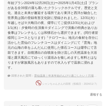
年始プラン2024年12月28日(土)〜2025年1月4日(土)】プラン
がある全39室の落ち着いたクラシックホテルです。歴史と文
化、過去と未来が邂逅する場所であり東洋と西洋が融合した
世界美は国の登録有形文化財に登録されました。12/31(火)：
年越しそば※大晦日の夜、燿亭にてご提供12/31(火)および
1/1(水)：夕食時の生演奏※ダイニングで演奏の特典がありお
食事はフレンチもしくは和懐石から選択できます。(同行者皆
様同じコースとなります)『テロワール』地元の食材を存分に
活かした雲仙のフレンチコースはダイニングにて『雲海』地
元の山海の幸をふんだんに使用した懐石コースは燿亭にて舌
鼓できます。自噴湧出の自噴泉を掛け流しの天然温泉を大浴
場と露天風呂にてゆっくり湯浴みを愉しめますし有料とはな
りますが家族風呂もありますので水入らずで温泉に浸れま
す。
回答された質問：
雲仙温泉｜年末年始のんびり過ごしたい！穴場の宿のおすすめは？
シャンちゃんさんの回答（投稿日：2024/11/ 7）
通報する