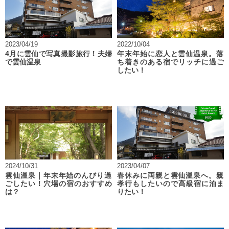
2023/04/19
2022/10/04
4月に雲仙で写真撮影旅行！夫婦
年末年始に恋人と雲仙温泉。落
で雲仙温泉
ち着きのある宿でリッチに過ご
したい！
2024/10/31
2023/04/07
雲仙温泉｜年末年始のんびり過
春休みに両親と雲仙温泉へ。親
ごしたい！穴場の宿のおすすめ
孝行もしたいので高級宿に泊ま
は？
りたい！