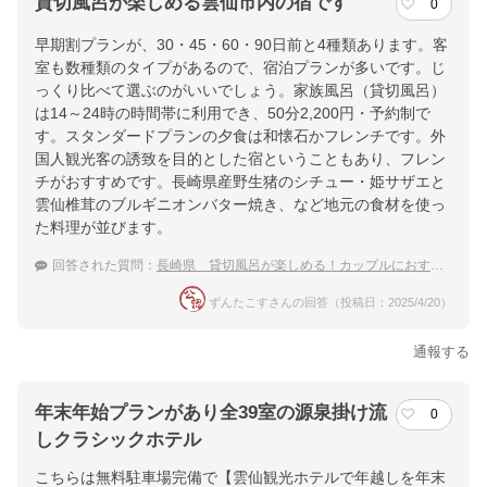
貸切風呂が楽しめる雲仙市内の宿です
0
早期割プランが、30・45・60・90日前と4種類あります。客
室も数種類のタイプがあるので、宿泊プランが多いです。じ
っくり比べて選ぶのがいいでしょう。家族風呂（貸切風呂）
は14～24時の時間帯に利用でき、50分2,200円・予約制で
す。スタンダードプランの夕食は和懐石かフレンチです。外
国人観光客の誘致を目的とした宿ということもあり、フレン
チがおすすめです。長崎県産野生猪のシチュー・姫サザエと
雲仙椎茸のブルギニオンバター焼き、など地元の食材を使っ
た料理が並びます。
回答された質問：
長崎県 貸切風呂が楽しめる！カップルにおすすめの温泉宿
ずんたこすさんの回答（投稿日：2025/4/20）
通報する
年末年始プランがあり全39室の源泉掛け流
0
しクラシックホテル
こちらは無料駐車場完備で【雲仙観光ホテルで年越しを年末