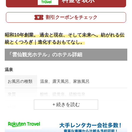
割引クーポンをチェック
昭和10年創業。 過去と現在、そして未来へ。紡がれる伝
統とくつろぎ｜進化するおもてなし。
「雲仙観光ホテル」のホテル詳細
温泉
お風呂の種類
温泉、露天風呂、家族風呂
泉質
酸性、硫黄泉、硫酸塩泉
効能
関節痛、皮膚病、婦人病
食事場所