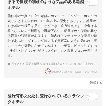
まるで貴族の別荘のような気品のある老舗
0
ホテル
雲仙地獄の真上に立つ老舗のホテルで、「リゾートホテルの
走り」とまで言われ、100年以上の歴史があります。部屋か
らは地獄の様子を見ることができ、迫力満点です。夕食は本
格的なフレンチ料理をご堪能下さい。部屋は色んな趣の異な
る洋室や和洋室があります。館内はアンティークな家具や時
計であふれ、ダイニングはまるで貴賓室のように飾られ、実
にリッチな気分にさせてくれます。ご要望にピッタリですの
で検討されてはいかがでしょうか。もと温泉プロの一押しで
す。
回答された質問：
両親を連れて雲仙温泉へ！1人30,000円以上の特別室の宿
hahataさんの回答（投稿日：2021/1/ 5）
通報する
登録有形文化財に登録されているクラシッ
0
クホテル