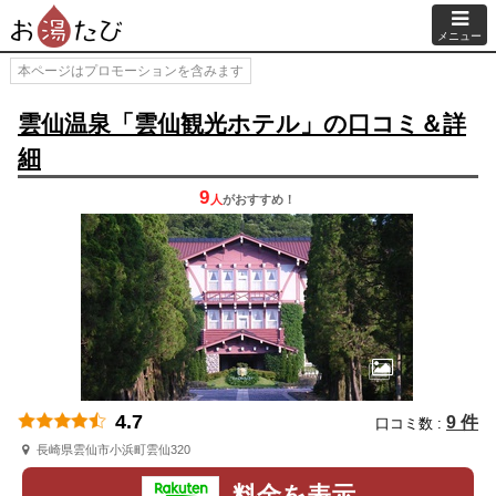
メニュー
本ページはプロモーションを含みます
雲仙温泉「雲仙観光ホテル」の口コミ＆詳
細
9
人
が
おすすめ！
4.7
9 件
口コミ数 :
長崎県雲仙市小浜町雲仙320
料金を表示