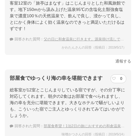
客室12室の「旅亭はまなす」はこじんまりとした和風旅館で
す。地下150mから汲み上げた温泉95℃の含塩化土類強食塩
泉で濃度100％の天然温泉で、飲んで良し、浸かって良し、
とにかく身体によく効く温泉なのできっと満足いただけるは
ずです！
回答された質問：
父の日に和倉温泉に行きます。源泉掛け流しでおすすめの温泉宿を教えて下さい。
かわたんさんの回答（投稿日：2019/5/17）
通報する
部屋食でゆっくり海の幸を堪能できます
0
総客室が12室とこじんまりしている宿ですが、その分丁寧に
対応してくれます。朝夕の2食はお部屋で食べられますし、
海の幸を充分に堪能できます。大きなホテルで騒がしいより
も、こういった宿でご主人とゆっくりされてみてはいかがで
しょうか。
回答された質問：
部屋食希望！1泊2日の旅におすすめの和倉温泉の宿は？
味噌かつさんの回答（投稿日：2019/5/14）