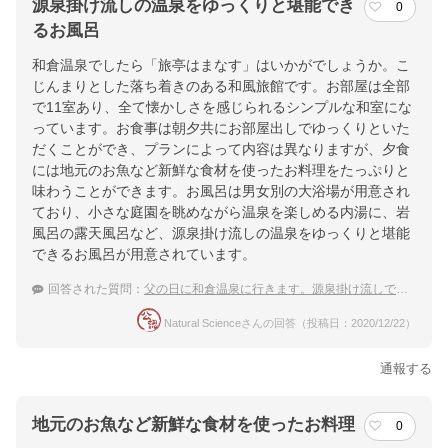
源泉掛け流しの温泉をゆっくりと堪能でき
0
チェックイン・チェックアウト時間
るお風呂
チェックイン
15:00(最終チェックイン：18:00)
和倉温泉でしたら「旅亭はまなす」はいかがでしょうか。こ
じんまりとした落ち着きのある和風旅館です。お部屋は全部
チェックアウ
10:00
で11室あり、全て懐かしさを感じられるシンプルな和室にな
ト
っています。お食事は朝夕共にお部屋出しでゆっくりといた
だくことができ、プランによって内容は異なりますが、夕食
には地元のお魚など新鮮な食材を使ったお料理をたっぷりと
交通アクセス
味わうことができます。お風呂は男女別の大浴場が用意され
JR七尾線和倉温泉駅から北陸鉄道バス和倉温泉行き5分 能登有
ており、小さな庭園を眺めながら温泉を楽しめる内湯に、岩
料道路徳田大津IC→15分
風呂の露天風呂など、源泉掛け流しの温泉をゆっくりと堪能
できるお風呂が用意されています。
提供：楽天トラベル
回答された質問：
父の日に和倉温泉に行きます。源泉掛け流しでおすすめの温泉宿を教えて下さい。
楽天トラベルで
Natural Scienceさんの回答（投稿日：2020/12/22）
ホテル詳細を詳しく見る
通報する
地元のお魚など新鮮な食材を使ったお料理
0