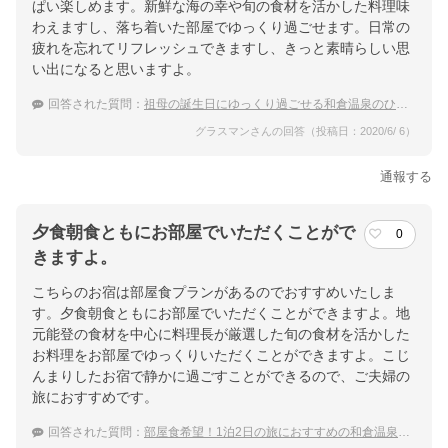
ぱい楽しめます。新鮮な海の幸や旬の食材を活かした料理味
わえますし、落ち着いた部屋でゆっくり過ごせます。日常の
疲れを忘れてリフレッシュできますし、きっと素晴らしい思
い出になると思いますよ。
回答された質問：
祖母の誕生日にゆっくり過ごせる和倉温泉のひなびた宿を教えて！
グラスマンさんの回答（投稿日：2020/6/ 6）
通報する
夕食朝食ともにお部屋でいただくことがで
0
きますよ。
こちらのお宿は部屋食プランがあるのでおすすめいたしま
す。夕食朝食ともにお部屋でいただくことができますよ。地
元能登の食材を中心に料理長が厳選した旬の食材を活かした
お料理をお部屋でゆっくりいただくことができますよ。こじ
んまりしたお宿で静かに過ごすことができるので、ご夫婦の
旅におすすめです。
回答された質問：
部屋食希望！1泊2日の旅におすすめの和倉温泉の宿は？