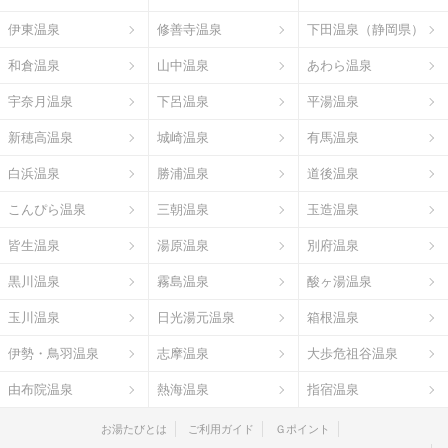
伊東温泉
修善寺温泉
下田温泉（静岡県）
和倉温泉
山中温泉
あわら温泉
宇奈月温泉
下呂温泉
平湯温泉
新穂高温泉
城崎温泉
有馬温泉
白浜温泉
勝浦温泉
道後温泉
こんぴら温泉
三朝温泉
玉造温泉
皆生温泉
湯原温泉
別府温泉
黒川温泉
霧島温泉
酸ヶ湯温泉
玉川温泉
日光湯元温泉
箱根温泉
伊勢・鳥羽温泉
志摩温泉
大歩危祖谷温泉
由布院温泉
熱海温泉
指宿温泉
お湯たびとは
ご利用ガイド
Ｇポイント