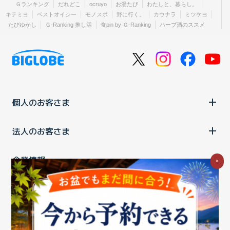
Ｇランキング
だれどこ
ocruyo
お湯たび
わたしと、暮らし。
キテミヨ
ベストオイシー
モノスポ
野に行く。
カウナラ
ミツケヨ
たびゆかし
Ｇ-Ranking 推し活
食pin by Ｇ-Ranking
ハーブ酒のススメ
個人のお客さま
法人のお客さま
企業情報
×
ご利用中の方
お問い合わせ
消費税の表示
ウェブアクセシビリティの取り組み