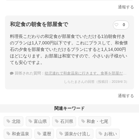
通報する
和定食の朝食を部屋食で
0
料理長こだわりの和定食が部屋食でいただける1泊朝食付き
のプランは1人7,000円以下です。これにプラスして、和食懐
石の夕食を部屋食でいただけるプランにすると1人14,000円
ほどになります。お部屋は和室ですので、小さいお子様がい
ても安心ですよ。
回答された質問：
幼児連れで和倉温泉に行きます。食事を部屋だししてくれる温泉宿はありますか？
しらたまさんの回答（投稿日：2019/4/ 3）
通報する
関連キーワード
北陸
富山県
石川県
和倉・七尾
和倉温泉
還暦
源泉かけ流し
お祝い