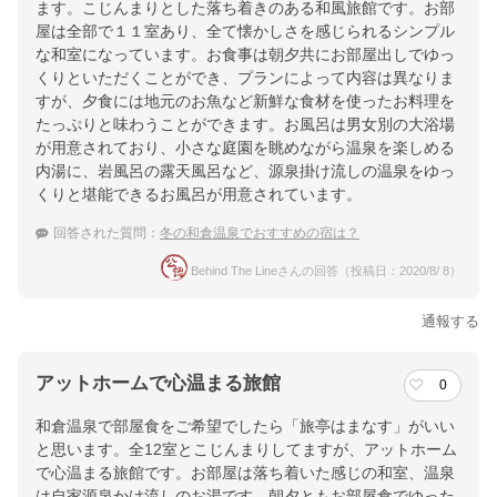
ます。こじんまりとした落ち着きのある和風旅館です。お部
屋は全部で１１室あり、全て懐かしさを感じられるシンプル
な和室になっています。お食事は朝夕共にお部屋出しでゆっ
くりといただくことができ、プランによって内容は異なりま
すが、夕食には地元のお魚など新鮮な食材を使ったお料理を
たっぷりと味わうことができます。お風呂は男女別の大浴場
が用意されており、小さな庭園を眺めながら温泉を楽しめる
内湯に、岩風呂の露天風呂など、源泉掛け流しの温泉をゆっ
くりと堪能できるお風呂が用意されています。
回答された質問：
冬の和倉温泉でおすすめの宿は？
Behind The Lineさんの回答（投稿日：2020/8/ 8）
通報する
アットホームで心温まる旅館
0
和倉温泉で部屋食をご希望でしたら「旅亭はまなす」がいい
と思います。全12室とこじんまりしてますが、アットホーム
で心温まる旅館です。お部屋は落ち着いた感じの和室、温泉
は自家源泉かけ流しのお湯です。朝夕ともお部屋食でゆった