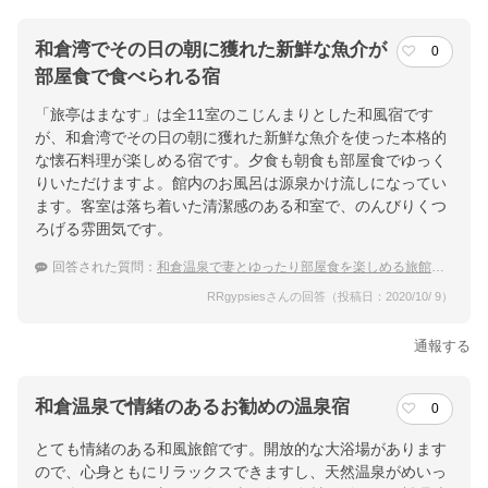
和倉湾でその日の朝に獲れた新鮮な魚介が
0
部屋食で食べられる宿
「旅亭はまなす」は全11室のこじんまりとした和風宿です
が、和倉湾でその日の朝に獲れた新鮮な魚介を使った本格的
な懐石料理が楽しめる宿です。夕食も朝食も部屋食でゆっく
りいただけますよ。館内のお風呂は源泉かけ流しになってい
ます。客室は落ち着いた清潔感のある和室で、のんびりくつ
ろげる雰囲気です。
回答された質問：
和倉温泉で妻とゆったり部屋食を楽しめる旅館は？
RRgypsiesさんの回答（投稿日：2020/10/ 9）
通報する
和倉温泉で情緒のあるお勧めの温泉宿
0
とても情緒のある和風旅館です。開放的な大浴場があります
ので、心身ともにリラックスできますし、天然温泉がめいっ