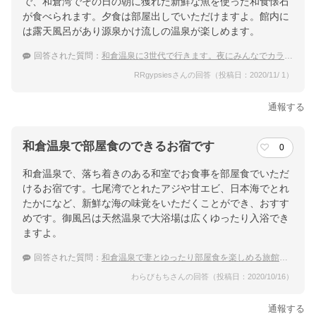
で、和倉湾でその日の朝に獲れた新鮮な魚を使った和食懐石
が食べられます。夕食は部屋出しでいただけますよ。館内に
は露天風呂があり源泉かけ流しの温泉が楽しめます。
回答された質問：
和倉温泉に3世代で行きます。夜にみんなでカラオケを楽しみたいのでカラオケのある温泉宿を教えてください
RRgypsiesさんの回答（投稿日：2020/11/ 1）
通報する
和倉温泉で部屋食のできるお宿です
0
和倉温泉で、落ち着きのある和室でお食事を部屋食でいただ
けるお宿です。七尾湾でとれたアジや甘エビ、日本海でとれ
たかになど、新鮮な海の味覚をいただくことができ、おすす
めです。御風呂は天然温泉で大浴場は広くゆったり入浴でき
ますよ。
回答された質問：
和倉温泉で妻とゆったり部屋食を楽しめる旅館は？
わらびもちさんの回答（投稿日：2020/10/16）
通報する