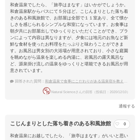
和倉温泉でしたら、「旅亭はまなす」はいかがでしょうか。
和倉温泉駅からバスにて５分ほど。こじんまりとした落ち着
きのある和風旅館で、お部屋は全部で１１室あり、全て懐か
しさを感じられるシンプルな和室になっています。お食事は
朝夕共にお部屋出しでゆっくりといただくことができ、プラ
ンによって内容は異なりますが、夕食には地元のお魚など新
鮮な食材を使ったお料理をたっぷりと味わうことができま
す。お風呂は男女別の大浴場が用意されており、小さな庭園
を眺めながら温泉を楽しめる内湯に、岩風呂の露天風呂な
ど、源泉掛け流しの温泉をゆっくりと堪能できるお風呂が用
意されています。
回答された質問：
和倉温泉で食事にこだわりがある温泉宿を教えてください！
Natural Scienceさんの回答（投稿日：2020/12/10）
通報する
こじんまりとした落ち着きのある和風旅館
0
和倉温泉にお越しでしたら、「旅亭はまなす」がいいと思い