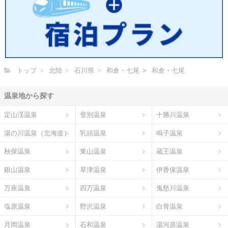
トップ
北陸
石川県
和倉・七尾
和倉・七尾
温泉地から探す
定山渓温泉
登別温泉
十勝川温泉
湯の川温泉（北海道）
乳頭温泉
鳴子温泉
秋保温泉
東山温泉
蔵王温泉
銀山温泉
草津温泉
伊香保温泉
万座温泉
四万温泉
鬼怒川温泉
塩原温泉
野沢温泉
白骨温泉
月岡温泉
石和温泉
湯河原温泉