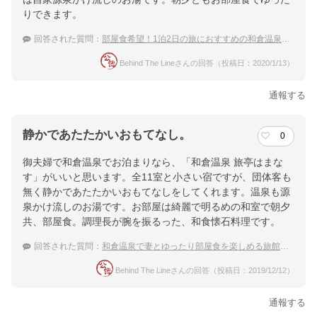
りできます。
回答された質問：
部屋食希望！1泊2日の旅におすすめの和倉温泉の宿は？
Behind The Lineさんの回答（投稿日：2020/1/13）
通報する
静かであたたかいおもてなし。
0
御夫婦で和倉温泉でお泊まりなら、「和倉温泉 旅亭はまな
す」がいいと思います。全11室と小さい宿ですが、団体客も
無く静かであたたかいおもてなしをしてくれます。温泉も源
泉かけ流しのお湯です。お部屋は綺麗で明るめの和室で朝夕
共、部屋食。調理長が腕を振るった、和食懐石料理です。
回答された質問：
和倉温泉で妻とゆったり部屋食を楽しめる旅館は？
Behind The Lineさんの回答（投稿日：2019/12/12）
通報する