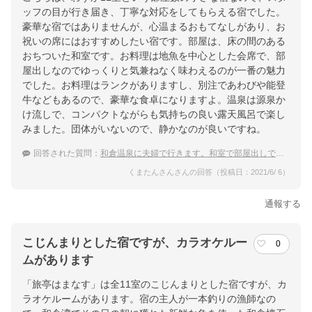
ッフの目が行き届き、丁寧な対応をしてもらえる宿でした。
豪華な宿ではありませんが、心温まるおもてなしがあり、お
祝いの席にはおすすめしたい宿です。部屋は、床の間のある
おちついた和室です。お料理は地魚を中心とした会席で、部
屋出しなのでゆっくりと気兼ねなく味わえるのが一番の魅力
でした。お料理はランクがありますし、別注であわびや能登
牛などもあるので、豪華な食卓になりますよ。温泉は源泉か
け流しで、コンパクトながらも気持ちの良い露天風呂で楽し
みました。団体がいないので、静かなのが良いですね。
回答された質問：
和倉温泉に夫婦で行きます。和室で部屋出しでゆっくり食事が出来るおすすめの温泉宿はありますか？
くまたんさんさんの回答（投稿日：2021/6/ 6）
通報する
こじんまりとした宿ですが、カラオケルー
0
ムがあります
「旅亭はまなす」は全11室のこじんまりとした宿ですが、カ
ラオケルームがあります。宿の主人が一本釣りの漁師なの