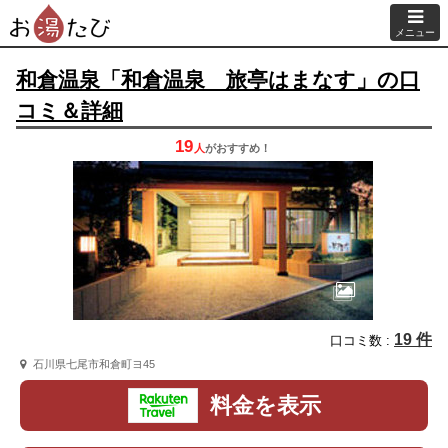
メニュー
和倉温泉「和倉温泉 旅亭はまなす」の口
コミ＆詳細
19
人
が
おすすめ！
19 件
口コミ数 :
石川県七尾市和倉町ヨ45
料金を表示