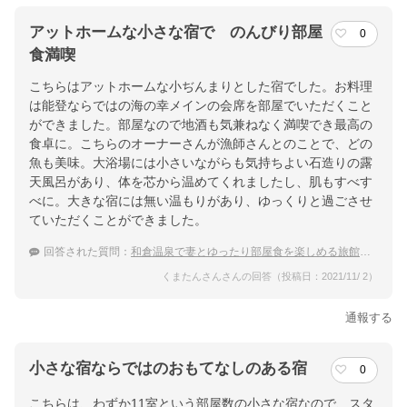
アットホームな小さな宿で のんびり部屋
0
食満喫
こちらはアットホームな小ぢんまりとした宿でした。お料理
は能登ならではの海の幸メインの会席を部屋でいただくこと
ができました。部屋なので地酒も気兼ねなく満喫でき最高の
食卓に。こちらのオーナーさんが漁師さんとのことで、どの
魚も美味。大浴場には小さいながらも気持ちよい石造りの露
天風呂があり、体を芯から温めてくれましたし、肌もすべす
べに。大きな宿には無い温もりがあり、ゆっくりと過ごさせ
ていただくことができました。
回答された質問：
和倉温泉で妻とゆったり部屋食を楽しめる旅館は？
くまたんさんさんの回答（投稿日：2021/11/ 2）
通報する
小さな宿ならではのおもてなしのある宿
0
こちらは、わずか11室という部屋数の小さな宿なので、スタ