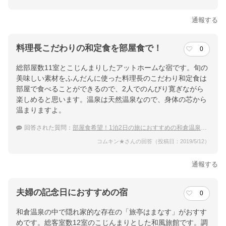
通報する
料理長こだわりの和定食を部屋食で！
0
総部屋数11室とこじんまりしたアットホームな宿です。旬の
美味しい素材をふんだんに使った料理長のこだわり和定食は
部屋で食べることができるので、2人でのんびり寛ぎながら
楽しめると思います。温泉は天然温泉なので、身体の芯から
温まりますよ。
回答された質問：
部屋食希望！1泊2日の旅におすすめの和倉温泉の宿は？
コムキン★さんの回答（投稿日：2019/5/12）
通報する
夫婦の記念日におすすめの宿
0
和倉温泉の中で隠れ家的な存在の「旅亭はまなす」がおすす
めです。総客室数12室のこじんまりとした和風旅館です。調