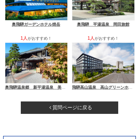
奥飛騨ガーデンホテル焼岳
奥飛騨 平湯温泉 岡田旅館
1人
1人
がおすすめ！
がおすすめ！
奥飛騨温泉郷 新平湯温泉 美山荘
飛騨高山温泉 高山グリーンホテル（京王グループホテルズ）
質問ページに戻る