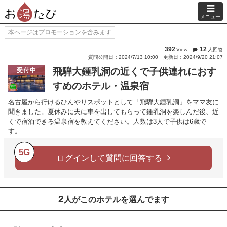
メニュー
本ページはプロモーションを含みます
392
12
View
人回答
質問公開日：2024/7/13 10:00
更新日：2024/9/20 21:07
飛騨大鍾乳洞の近くで子供連れにおす
受付中
すめのホテル・温泉宿
名古屋から行けるひんやりスポットとして「飛騨大鍾乳洞」をママ友に
聞きました。夏休みに夫に車を出してもらって鍾乳洞を楽しんだ後、近
くで宿泊できる温泉宿を教えてください。人数は3人で子供は6歳で
す。
5G
ログインして質問に回答する
2
人がこのホテルを選んでます