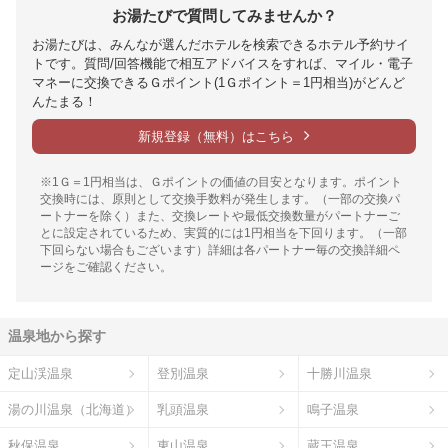
お湯たびで質問してみませんか？
お湯たびは、みんなが選んだホテルを検索できるホテル予約サイ
トです。質問/回答機能で相互アドバイスをすれば、マイル・電子
マネーに交換できるＧポイント(1Ｇポイント＝1円相当)がどんど
んたまる！
新規登録（無料）はこちら
※1Ｇ＝1円相当は、Ｇポイントの価値の目安となります。ポイント
交換時には、原則として交換手数料が発生します。（一部の交換パ
ートナーを除く）また、交換レートや最低交換数量がパートナーご
とに設定されているため、実質的には1円相当を下回ります。（一部
下回らない場合もございます）詳細は各パートナー毎の交換詳細ペ
ージをご確認ください。
温泉地から探す
定山渓温泉
登別温泉
十勝川温泉
湯の川温泉（北海道）
乳頭温泉
鳴子温泉
秋保温泉
東山温泉
蔵王温泉