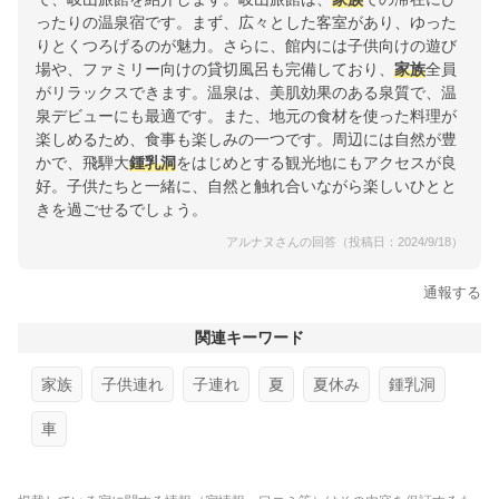
ったりの温泉宿です。まず、広々とした客室があり、ゆった
りとくつろげるのが魅力。さらに、館内には子供向けの遊び
場や、ファミリー向けの貸切風呂も完備しており、
家族
全員
がリラックスできます。温泉は、美肌効果のある泉質で、温
泉デビューにも最適です。また、地元の食材を使った料理が
楽しめるため、食事も楽しみの一つです。周辺には自然が豊
かで、飛騨大
鍾乳洞
をはじめとする観光地にもアクセスが良
好。子供たちと一緒に、自然と触れ合いながら楽しいひとと
きを過ごせるでしょう。
アルナヌさんの回答（投稿日：2024/9/18）
通報する
関連キーワード
家族
子供連れ
子連れ
夏
夏休み
鍾乳洞
車