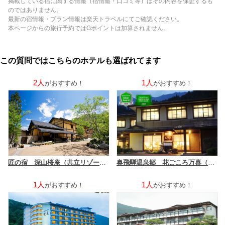
掲載している宿に関する情報（宿情報・口コミ等）はその内容を保証するも
のではありません。
最新の宿情報・プラン情報は楽天トラベルにてご確認ください。
本ページからの旅行予約ではGポイントは加算されません。
この質問ではこちらのホテルも選ばれてます
2人
1人
がおすすめ！
がおすすめ！
匠の宿 深山桜庵（共立リゾート）
奥飛騨温泉郷 花ごころ万喜（ばんき）
1人
1人
がおすすめ！
がおすすめ！