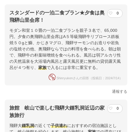
スタンダードの一泊二食プラン★夕食は奥
0
飛騨山里会席！
モダン和室１０畳の一泊二食プランを親子３名で、65,000
円。夕食の奥飛騨山里会席はA５等級飛騨牛リブロース鉄板
焼５０gと鰤、かじきマグロ、飛騨サーモンのお造りや岩魚
の塩焼その他、奥飛騨ならではの料理を食べられる。朝は朝
で、飛騨牛の朴葉味噌焼を食べられる。風呂は弱アルカリ性
の天然温泉を大浴場内風呂と露天風呂更に無料の貸切露天風
呂が４つ有り、
家族
で入るには非常に重宝する。
Shinryukenさんの回答（投稿日：2024/7/14）
通報する
旅館 岐山で楽しむ飛騨大鍾乳洞近辺の家
0
族旅行
飛騨大
鍾乳洞
の近くで
子供連れ
におすすめの宿泊施設とし
て、岐山旅館を紹介します。岐山旅館は、
家族
での滞在にぴ