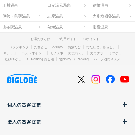
玉川温泉
日光湯元温泉
箱根温泉
伊勢・鳥羽温泉
志摩温泉
大歩危祖谷温泉
由布院温泉
熱海温泉
指宿温泉
お湯たびとは
ご利用ガイド
Ｇポイント
Ｇランキング
だれどこ
ocruyo
お湯たび
わたしと、暮らし。
キテミヨ
ベストオイシー
モノスポ
野に行く。
カウナラ
ミツケヨ
たびゆかし
Ｇ-Ranking 推し活
食pin by Ｇ-Ranking
ハーブ酒のススメ
個人のお客さま
法人のお客さま