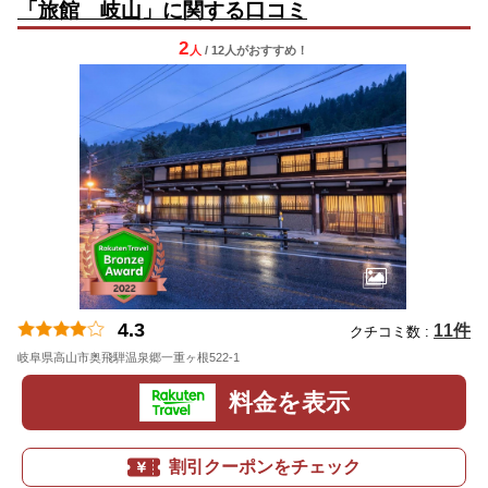
「旅館 岐山」に関する口コミ
2
人
/ 12人
が
おすすめ！
4.3
11件
クチコミ数 :
岐阜県高山市奥飛騨温泉郷一重ヶ根522-1
料金を表示
割引クーポンをチェック