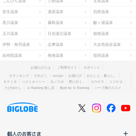
こんぴら温泉
三朝温泉
玉造温泉
皆生温泉
湯原温泉
別府温泉
黒川温泉
霧島温泉
酸ヶ湯温泉
玉川温泉
日光湯元温泉
箱根温泉
伊勢・鳥羽温泉
志摩温泉
大歩危祖谷温泉
由布院温泉
熱海温泉
指宿温泉
お湯たびとは
ご利用ガイド
Ｇポイント
Ｇランキング
だれどこ
ocruyo
お湯たび
わたしと、暮らし。
キテミヨ
ベストオイシー
モノスポ
野に行く。
カウナラ
ミツケヨ
たびゆかし
Ｇ-Ranking 推し活
食pin by Ｇ-Ranking
ハーブ酒のススメ
個人のお客さま