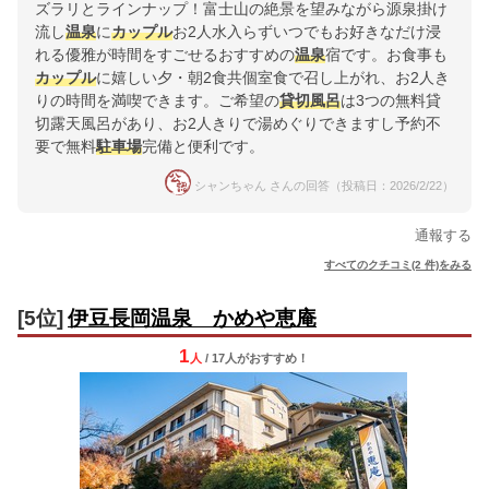
ズラリとラインナップ！富士山の絶景を望みながら源泉掛け
流し
温泉
に
カップル
お2人水入らずいつでもお好きなだけ浸
れる優雅が時間をすごせるおすすめの
温泉
宿です。お食事も
カップル
に嬉しい夕・朝2食共個室食で召し上がれ、お2人き
りの時間を満喫できます。ご希望の
貸切風呂
は3つの無料貸
切露天風呂があり、お2人きりで湯めぐりできますし予約不
要で無料
駐車場
完備と便利です。
シャンちゃん さんの回答（投稿日：2026/2/22）
通報する
すべてのクチコミ(2 件)をみる
[5位]
伊豆長岡温泉 かめや恵庵
1
人
/ 17人
が
おすすめ！