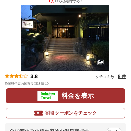
1
人
/ 17人
が
おすすめ！
3.8
8 件
クチコミ数 :
静岡県伊豆の国市長岡1348-10
地図
料金を表示
割引クーポンをチェック