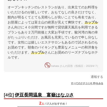
オープンキッチンのレストランがあり、出来立てのお料理を
いただけるのが嬉しいです。おもてなしの良さだけでなく、
館内が明るくてとても見晴らしが良いことでも有名であり、
お部屋によっては富士山の絶景が見えて爽快です。
カップル
さん向けに４０分間ですが無料で貸切露天風呂を利用できる
プランもあり２万円前後と大変お手頃です。駿河湾の海の幸
がたっぷりいただけ、お風呂も充実しているので申し分なし
です。女性には嬉しいエステサロンもあるので試されるのも
お奨めです。朝食のバイキングも豊富なメニューの和洋食を
いただけます。
カップル
さんにお奨めのリーズナブルなホテ
ルです。
hahata さんの回答（投稿日：2023/4/ 7）
通報する
すべてのクチコミ(2 件)をみる
[4位]
伊豆長岡温泉 富嶽はなぶさ
2
人
/ 17人
が
おすすめ！