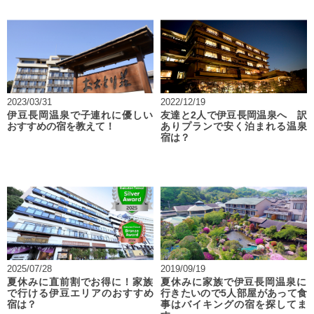
2023/03/31
2022/12/19
伊豆長岡温泉で子連れに優しい
友達と2人で伊豆長岡温泉へ 訳
おすすめの宿を教えて！
ありプランで安く泊まれる温泉
宿は？
2025/07/28
2019/09/19
夏休みに直前割でお得に！家族
夏休みに家族で伊豆長岡温泉に
で行ける伊豆エリアのおすすめ
行きたいので5人部屋があって食
宿は？
事はバイキングの宿を探してま