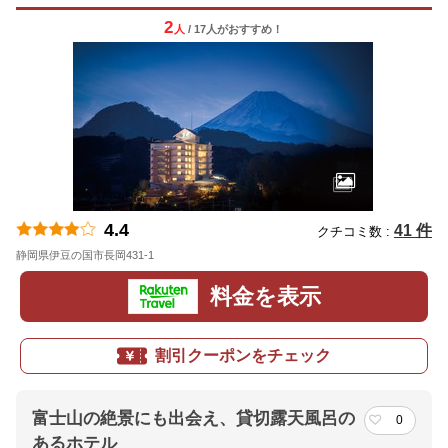
2
人
/ 17人
が
おすすめ！
4.4
41 件
クチコミ数 :
静岡県伊豆の国市長岡431-1
地図
料金を表示
割引クーポンをチェック
富士山の絶景にも出会え、貸切露天風呂の
0
あるホテル