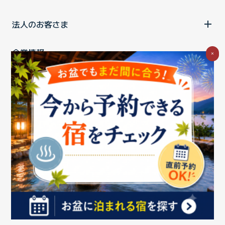
法人のお客さま
企業情報
×
ご利用中の方
お問い合わせ
消費税の表示
ウェブアクセシビリティの取り組み
個人情報保護ポリシー
プライバシーポータル
Cookieポリシー
特定商取引法に基づく表記
情報セキュリティ基本方針
商標について
BIGLOBEトップ
Copyright ©BIGLOBE Inc.
2026.
All rights reserved.