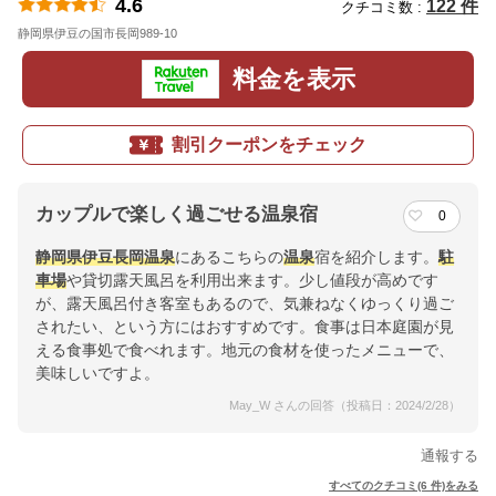
4.6
122 件
クチコミ数 :
静岡県伊豆の国市長岡989-10
地図
料金を表示
割引クーポンをチェック
カップルで楽しく過ごせる温泉宿
0
静岡県
伊豆長岡温泉
にあるこちらの
温泉
宿を紹介します。
駐
車場
や貸切露天風呂を利用出来ます。少し値段が高めです
が、露天風呂付き客室もあるので、気兼ねなくゆっくり過ご
されたい、という方にはおすすめです。食事は日本庭園が見
える食事処で食べれます。地元の食材を使ったメニューで、
美味しいですよ。
May_W さんの回答（投稿日：2024/2/28）
通報する
すべてのクチコミ(6 件)をみる