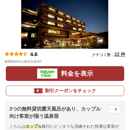
4.6
22 件
クチコミ数 :
静岡県伊豆の国市古奈407
地図
料金を表示
割引クーポンをチェック
3つの無料貸切露天風呂があり、カップル
0
向け客室が揃う温泉宿
こちらは
カップル
旅行にピッタリな洗練された快適な客室が