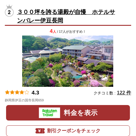
３００坪を誇る湯殿が自慢 ホテルサ
ンバレー伊豆長岡
4
人
/ 17人
が
おすすめ！
4.3
122 件
クチコミ数 :
静岡県伊豆の国市長岡659
地図
料金を表示
割引クーポンをチェック