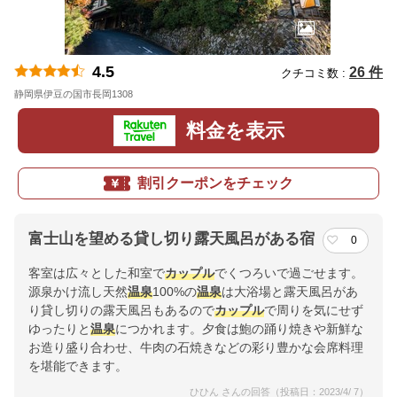
4.5
26 件
クチコミ数 :
静岡県伊豆の国市長岡1308
地図
料金を表示
割引クーポンをチェック
富士山を望める貸し切り露天風呂がある宿
0
客室は広々とした和室で
カップル
でくつろいで過ごせます。
源泉かけ流し天然
温泉
100%の
温泉
は大浴場と露天風呂があ
り貸し切りの露天風呂もあるので
カップル
で周りを気にせず
ゆったりと
温泉
につかれます。夕食は鮑の踊り焼きや新鮮な
お造り盛り合わせ、牛肉の石焼きなどの彩り豊かな会席料理
を堪能できます。
ひひん さんの回答（投稿日：2023/4/ 7）