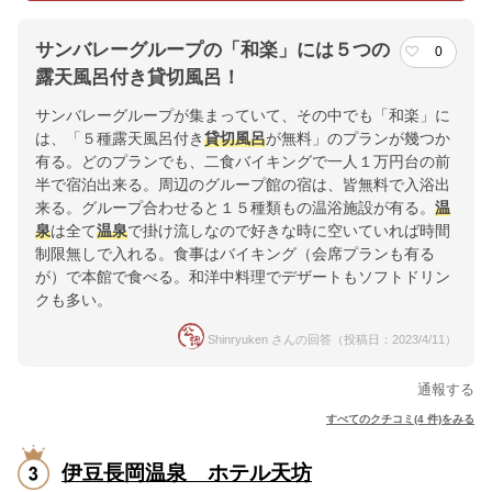
サンバレーグループの「和楽」には５つの
0
露天風呂付き貸切風呂！
サンバレーグループが集まっていて、その中でも「和楽」に
は、「５種露天風呂付き
貸切風呂
が無料」のプランが幾つか
有る。どのプランでも、二食バイキングで一人１万円台の前
半で宿泊出来る。周辺のグループ館の宿は、皆無料で入浴出
来る。グループ合わせると１５種類もの温浴施設が有る。
温
泉
は全て
温泉
で掛け流しなので好きな時に空いていれば時間
制限無しで入れる。食事はバイキング（会席プランも有る
が）で本館で食べる。和洋中料理でデザートもソフトドリン
クも多い。
Shinryuken さんの回答（投稿日：2023/4/11）
通報する
すべてのクチコミ(4 件)をみる
伊豆長岡温泉 ホテル天坊