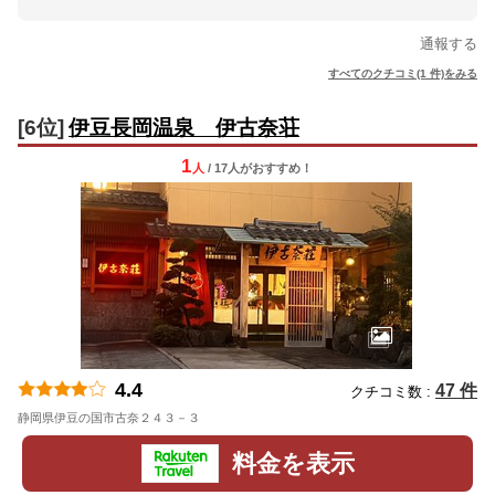
通報する
すべてのクチコミ(1 件)をみる
[6位]
伊豆長岡温泉 伊古奈荘
1
人
/ 17人
が
おすすめ！
4.4
47 件
クチコミ数 :
静岡県伊豆の国市古奈２４３－３
地図
料金を表示