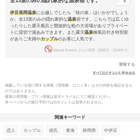
全13室のみの隠れ家的な温泉宿です。
0
伊豆長岡温泉
にお越しでしたら「桂の泉」はいかがでしょう
か。全13室のみの隠れ家的な
温泉
宿です。こちらでは広くゆ
ったりした露天風呂と開放的な桧の大浴場がありプライベー
トに貸切で湯あみできます。また露天
温泉
檜風呂付き特別室
がありご夫婦や
カップル
のお客に人気です。
Natural Science さんの回答（投稿日：2024/8/ 3）
通報する
すべてのクチコミ(1 件)をみる
掲載している宿に関する情報（宿情報・口コミ等）はその内容を保証するも
のではありません。
最新の宿情報・プラン情報は楽天トラベルにてご確認ください。
本ページからの旅行予約ではGポイントは加算されません。
関連キーワード
恋人
カップル
彼氏
東海
静岡県
中伊豆