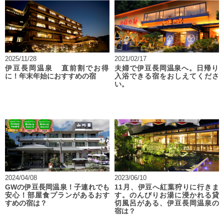
2025/11/28
2021/02/17
伊豆長岡温泉 直前割でお得
夫婦で伊豆長岡温泉へ。日帰り
に！年末年始におすすめの宿
入浴できる宿をおしえてくださ
い。
2024/04/08
2023/06/10
GWの伊豆長岡温泉！子連れでも
11月、伊豆へ紅葉狩りに行きま
安心！部屋食プランがあるおす
す。のんびりお湯に浸かれる貸
すめの宿は？
切風呂がある、伊豆長岡温泉の
宿は？