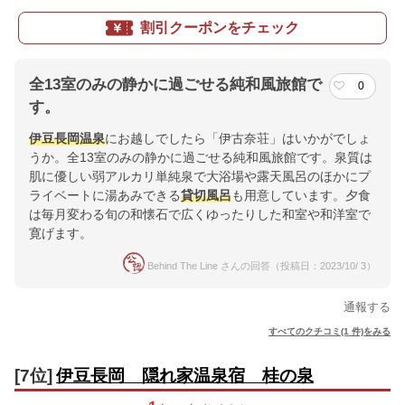
割引クーポンをチェック
全13室のみの静かに過ごせる純和風旅館で
0
す。
伊豆長岡温泉
にお越しでしたら「伊古奈荘」はいかがでしょ
うか。全13室のみの静かに過ごせる純和風旅館です。泉質は
肌に優しい弱アルカリ単純泉で大浴場や露天風呂のほかにプ
ライベートに湯あみできる
貸切風呂
も用意しています。夕食
は毎月変わる旬の和懐石で広くゆったりした和室や和洋室で
寛げます。
Behind The Line さんの回答（投稿日：2023/10/ 3）
通報する
すべてのクチコミ(1 件)をみる
[7位]
伊豆長岡 隠れ家温泉宿 桂の泉