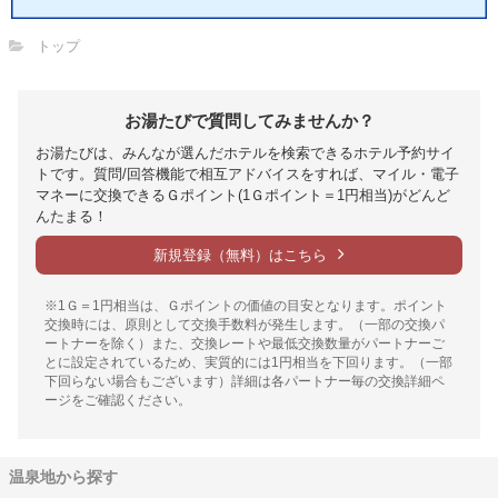
トップ
お湯たびで質問してみませんか？
お湯たびは、みんなが選んだホテルを検索できるホテル予約サイ
トです。質問/回答機能で相互アドバイスをすれば、マイル・電子
マネーに交換できるＧポイント(1Ｇポイント＝1円相当)がどんど
んたまる！
新規登録（無料）はこちら
※1Ｇ＝1円相当は、Ｇポイントの価値の目安となります。ポイント
交換時には、原則として交換手数料が発生します。（一部の交換パ
ートナーを除く）また、交換レートや最低交換数量がパートナーご
とに設定されているため、実質的には1円相当を下回ります。（一部
下回らない場合もございます）詳細は各パートナー毎の交換詳細ペ
ージをご確認ください。
温泉地から探す