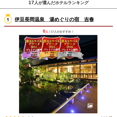
17
人が選んだホテルランキング
伊豆長岡温泉 湯めぐりの宿 吉春
6
人
/ 17人
が
おすすめ！