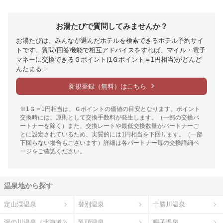
お湯たびで質問してみませんか？
お湯たびは、みんなが選んだホテルを検索できるホテル予約サイ
トです。質問/回答機能で相互アドバイスをすれば、マイル・電子
マネーに交換できるＧポイント(1Ｇポイント＝1円相当)がどんど
んたまる！
新規登録（無料）はこちら
※1Ｇ＝1円相当は、Ｇポイントの価値の目安となります。ポイント
交換時には、原則として交換手数料が発生します。（一部の交換パ
ートナーを除く）また、交換レートや最低交換数量がパートナーご
とに設定されているため、実質的には1円相当を下回ります。（一部
下回らない場合もございます）詳細は各パートナー毎の交換詳細ペ
ージをご確認ください。
温泉地から探す
定山渓温泉
登別温泉
十勝川温泉
湯の川温泉（北海道）
乳頭温泉
鳴子温泉