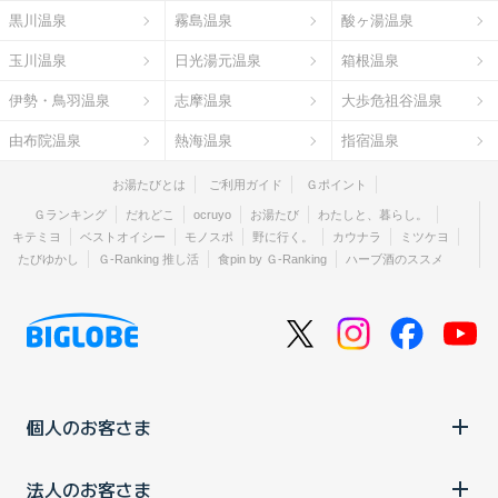
黒川温泉
霧島温泉
酸ヶ湯温泉
玉川温泉
日光湯元温泉
箱根温泉
伊勢・鳥羽温泉
志摩温泉
大歩危祖谷温泉
由布院温泉
熱海温泉
指宿温泉
お湯たびとは
ご利用ガイド
Ｇポイント
Ｇランキング
だれどこ
ocruyo
お湯たび
わたしと、暮らし。
キテミヨ
ベストオイシー
モノスポ
野に行く。
カウナラ
ミツケヨ
たびゆかし
Ｇ-Ranking 推し活
食pin by Ｇ-Ranking
ハーブ酒のススメ
個人のお客さま
法人のお客さま