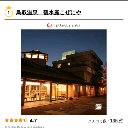
鳥取温泉 観水庭こぜにや
6
人
/ 17人
が
おすすめ！
4.7
136 件
クチコミ数 :
鳥取県鳥取市永楽温泉町651
地図