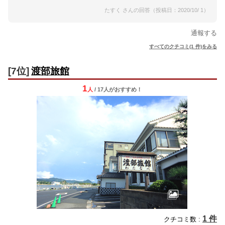
たすく さんの回答（投稿日：2020/10/ 1）
通報する
すべてのクチコミ(1 件)をみる
[7位]
渡部旅館
1
人
/ 17人
が
おすすめ！
1 件
クチコミ数 :