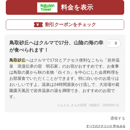
料金を表示
割引クーポンをチェック
鳥取砂丘へはクルマで17分、山陰の海の幸
0
が食べられます！
鳥取砂丘
へはクルマで17分とアクセス便利なこちら「岩井温
泉 浪漫伝承の宿 明石家」のお宿がおすすめです。お食事
は鳥取の夏から秋の名物「白イカ」を中心にした会席料理を
お部屋食でいただくことができます。特に白いかのお造りは
おいしいですよ。温泉は24時間源泉かけ流しで、大浴場や庭
園露天風呂で岩井温泉の湯を満喫でき、おすすめのお宿で
す。
どんどん さんの回答（投稿日：2020/10/ 3）
通報する
すべてのクチコミ(1 件)をみる