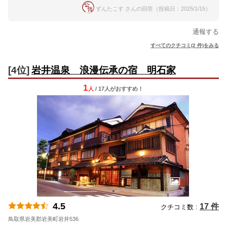
ずんたこす さんの回答（投稿日：2025/1/15）
通報する
すべてのクチコミ(2 件)をみる
[4位]
岩井温泉 浪漫伝承の宿 明石家
1
人
/ 17人
が
おすすめ！
4.5
17 件
クチコミ数 :
鳥取県岩美郡岩美町岩井536
地図