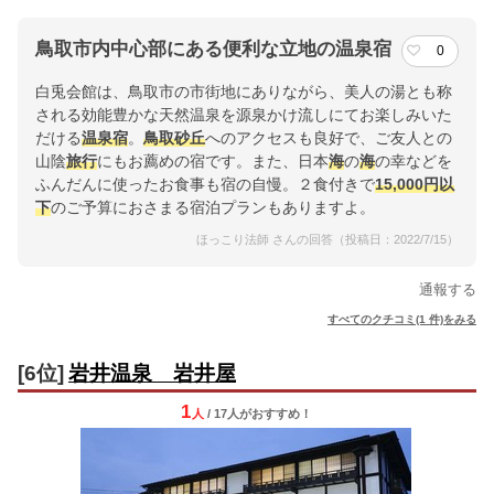
鳥取市内中心部にある便利な立地の温泉宿
0
白兎会館は、鳥取市の市街地にありながら、美人の湯とも称
される効能豊かな天然温泉を源泉かけ流しにてお楽しみいた
だける
温泉宿
。
鳥取砂丘
へのアクセスも良好で、ご友人との
山陰
旅行
にもお薦めの宿です。また、日本
海
の
海
の幸などを
ふんだんに使ったお食事も宿の自慢。２食付きで
15,000円以
下
のご予算におさまる宿泊プランもありますよ。
ほっこり法師 さんの回答（投稿日：2022/7/15）
通報する
すべてのクチコミ(1 件)をみる
[6位]
岩井温泉 岩井屋
1
人
/ 17人
が
おすすめ！