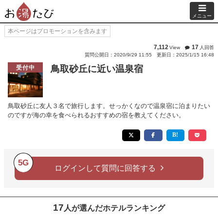
メニュー
本ページはプロモーションを含みます
7,112
17
View
人回答
質問公開日：2020/9/29 11:55
更新日：2025/1/15 16:48
鳥取砂丘に近い温泉宿
受付中
鳥取砂丘に友人３名で旅行します。せっかくなので温泉宿に泊まりたい
のですが海の幸を食べられるおすすめの宿を教えてください。
5G
ログインして質問に回答する
17
人が選んだホテルランキング