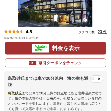
4.5
23 件
クチコミ数 :
鳥取県岩美郡岩美町岩井544
地図
料金を表示
割引クーポンをチェック
鳥取砂丘までは車で20分以内 海の幸も満
0
喫
鳥取砂丘
までは車で20分以内の好立地にある岩井温泉の宿で
す。蟹の季節の蟹や様々な
海
の幸、牡蠣など美味しい食材の
オンパレードを楽しめます。源泉かけ流しの大浴場も広くと
ても寛いで入浴出来るので非常におすすめです。