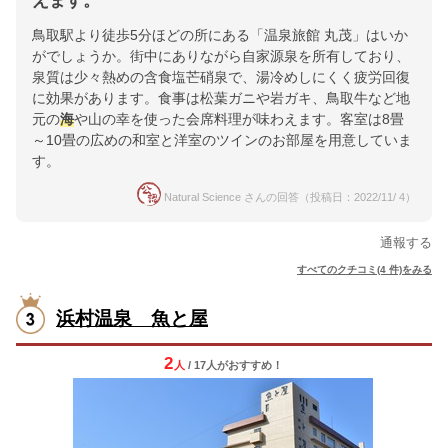
えます。
鳥取駅より徒歩5分ほどの所にある「温泉旅館 丸茂」はいか
がでしょうか。街中にありながら自家源泉を所有しており、
泉質は少々熱めの含食塩芒硝泉で、湯冷めしにくく疲労回復
に効果があります。食事は松葉ガニや岩ガキ、鳥取牛など地
元の
海
や山の幸を使った会席料理が味わえます。客室は8畳
～10畳の広めの和室と洋室のツインのお部屋を用意していま
す。
Natural Science さんの回答（投稿日：2022/11/ 4）
通報する
すべてのクチコミ(4 件)をみる
浜村温泉 魚と屋
2
人
/ 17人
が
おすすめ！