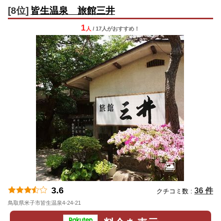
[8位]
皆生温泉 旅館三井
1
人
/ 17人
が
おすすめ！
3.6
36 件
クチコミ数 :
鳥取県米子市皆生温泉4-24-21
地図