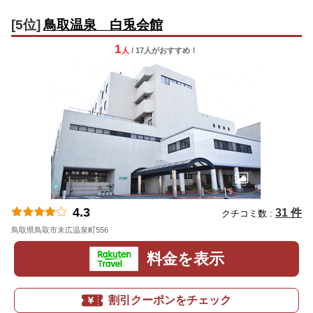
[5位]
鳥取温泉 白兎会館
1
人
/ 17人
が
おすすめ！
4.3
31 件
クチコミ数 :
鳥取県鳥取市末広温泉町556
地図
料金を表示
割引クーポンをチェック