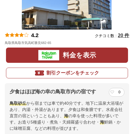
4.2
20 件
クチコミ数 :
鳥取県鳥取市気高町勝見682-65
地図
料金を表示
割引クーポンをチェック
夕食はほぼ海の幸の鳥取市内の宿です
0
鳥取砂丘
から宿までは車で約40分です。地下に温泉大浴場が
あり、内湯・外湯があります。夕食は和食膳です。水産会社
直営の宿ということもあり、
海
の幸を使った料理が多いで
す。お造り5種盛り・煮魚・天婦羅盛り合わせ・
海
鮮鍋・か
に味噌豆腐、などの料理が並びます。