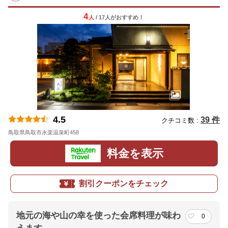
4
人
/ 17人
が
おすすめ！
4.5
39 件
クチコミ数 :
鳥取県鳥取市永楽温泉町458
地図
料金を表示
割引クーポンをチェック
地元の海や山の幸を使った会席料理が味わ
0