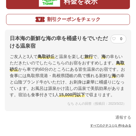
料金を表示
割引クーポンをチェック
日本海の新鮮な海の幸を桶盛りをでいただ
0
ける温泉宿
ご友人と3人で
鳥取砂丘
と温泉を楽しむ
旅行
で、
海
の幸もい
ただきたいのでしたらこちらのお宿をおすすめします。
鳥取
砂丘
から車で約60分のところにある皆生温泉のお宿です。お
食事には鳥取県境港・島根県隠岐の島で獲れる新鮮な
海
の幸
と山陰ブランド牛がいただけ、お刺身は豪華に桶盛りになっ
ています。お風呂は源泉かけ流しの温泉で美肌効果がありま
す。宿泊も食事付きで1人
15,000円以下
で収まります。
なち さんの回答（投稿日：2023/3/22）
通報する
すべてのクチコミ(1 件)をみる