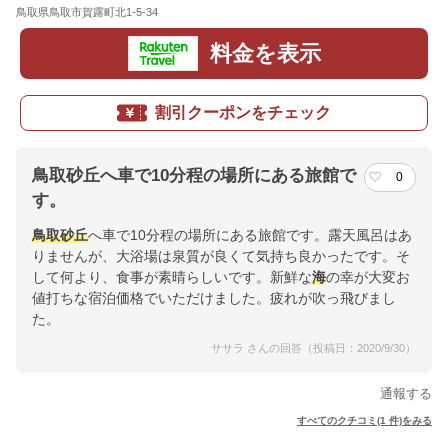
鳥取県鳥取市賀露町北1-5-34
地図
料金を表示
割引クーポンをチェック
鳥取砂丘へ車で10分程の場所にある旅館で
0
す。
鳥取砂丘
へ車で10分程の場所にある旅館です。露天風呂はあ
りませんが、大浴場は泉質が良くて気持ち良かったです。そ
して何より、食事が素晴らしいです。新鮮な
海
の幸が大変お
値打ちな宿泊価格でいただけました。疲れが吹っ飛びまし
た。
ササラ さんの回答（投稿日：2020/9/30）
通報する
すべてのクチコミ(1 件)をみる