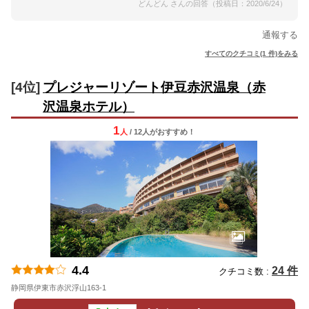
どんどん さんの回答（投稿日：2020/6/24）
通報する
すべてのクチコミ(1 件)をみる
[4位]
プレジャーリゾート伊豆赤沢温泉（赤
沢温泉ホテル）
1
人
/ 12人
が
おすすめ！
4.4
24 件
クチコミ数 :
静岡県伊東市赤沢浮山163-1
地図