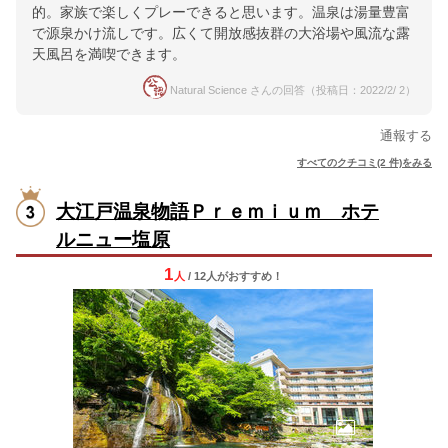
的。家族で楽しくプレーできると思います。温泉は湯量豊富
で源泉かけ流しです。広くて開放感抜群の大浴場や風流な露
天風呂を満喫できます。
Natural Science さんの回答（投稿日：2022/2/ 2）
通報する
すべてのクチコミ(2 件)をみる
大江戸温泉物語Ｐｒｅｍｉｕｍ ホテ
ルニュー塩原
1
人
/ 12人
が
おすすめ！