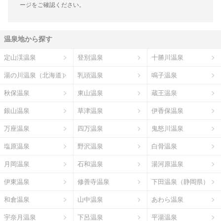
ージをご確認ください。
温泉地から探す
定山渓温泉
登別温泉
十勝川温泉
湯の川温泉（北海道）
乳頭温泉
鳴子温泉
秋保温泉
東山温泉
蔵王温泉
銀山温泉
草津温泉
伊香保温泉
万座温泉
四万温泉
鬼怒川温泉
塩原温泉
野沢温泉
白骨温泉
月岡温泉
石和温泉
湯河原温泉
伊東温泉
修善寺温泉
下田温泉（静岡県）
和倉温泉
山中温泉
あわら温泉
宇奈月温泉
下呂温泉
平湯温泉