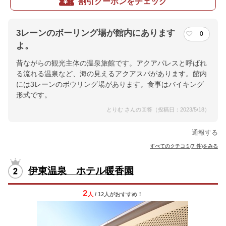
割引クーポンをチェック
3レーンのボーリング場が館内にあります
0
よ。
昔ながらの観光主体の温泉旅館です。アクアパレスと呼ばれ
る流れる温泉など、海の見えるアクアスパがあります。館内
には3レーンのボウリング場があります。食事はバイキング
形式です。
とりむ さんの回答（投稿日：2023/5/18）
通報する
すべてのクチコミ(7 件)をみる
伊東温泉 ホテル暖香園
2
人
/ 12人
が
おすすめ！