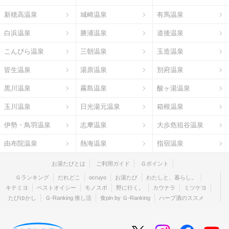
新穂高温泉
城崎温泉
有馬温泉
白浜温泉
勝浦温泉
道後温泉
こんぴら温泉
三朝温泉
玉造温泉
皆生温泉
湯原温泉
別府温泉
黒川温泉
霧島温泉
酸ヶ湯温泉
玉川温泉
日光湯元温泉
箱根温泉
伊勢・鳥羽温泉
志摩温泉
大歩危祖谷温泉
由布院温泉
熱海温泉
指宿温泉
お湯たびとは
ご利用ガイド
Ｇポイント
Ｇランキング
だれどこ
ocruyo
お湯たび
わたしと、暮らし。
キテミヨ
ベストオイシー
モノスポ
野に行く。
カウナラ
ミツケヨ
たびゆかし
Ｇ-Ranking 推し活
食pin by Ｇ-Ranking
ハーブ酒のススメ