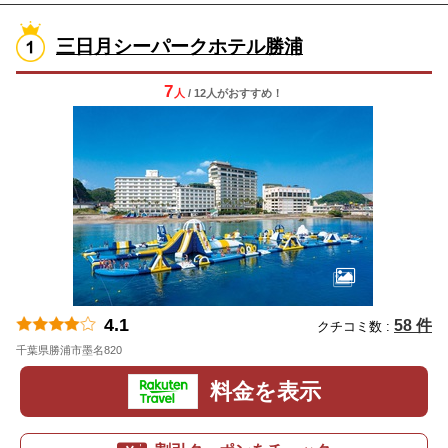
三日月シーパークホテル勝浦
7
人
/ 12人
が
おすすめ！
4.1
58 件
クチコミ数 :
千葉県勝浦市墨名820
地図
料金を表示