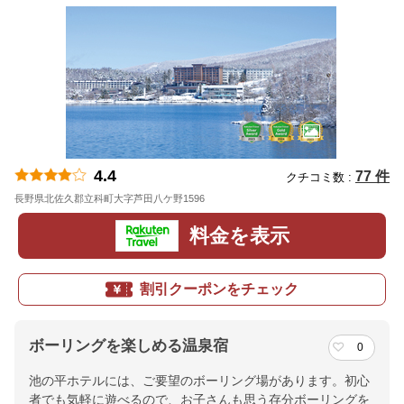
4.4
77 件
クチコミ数 :
長野県北佐久郡立科町大字芦田八ケ野1596
地図
料金を表示
割引クーポンをチェック
ボーリングを楽しめる温泉宿
0
池の平ホテルには、ご要望のボーリング場があります。初心
者でも気軽に遊べるので、お子さんも思う存分ボーリングを