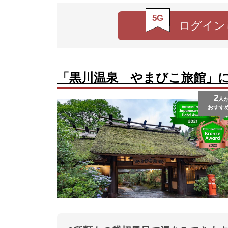
5G
ログイン
「黒川温泉 やまびこ旅館」
2
人
おすす