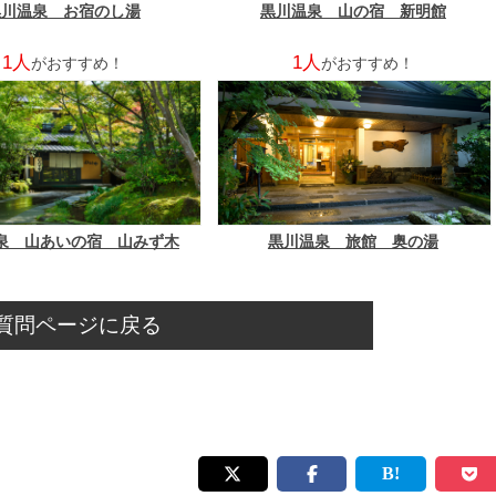
黒川温泉 お宿のし湯
黒川温泉 山の宿 新明館
1人
1人
がおすすめ！
がおすすめ！
泉 山あいの宿 山みず木
黒川温泉 旅館 奥の湯
質問ページに戻る