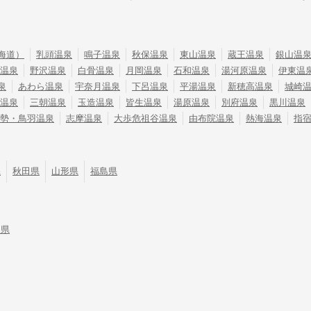
海道）
乳頭温泉
鳴子温泉
秋保温泉
東山温泉
蔵王温泉
銀山温
温泉
野沢温泉
白骨温泉
月岡温泉
石和温泉
湯河原温泉
伊東温
泉
あわら温泉
宇奈月温泉
下呂温泉
平湯温泉
新穂高温泉
城崎
温泉
三朝温泉
玉造温泉
皆生温泉
湯原温泉
別府温泉
黒川温泉
勢・鳥羽温泉
志摩温泉
大歩危祖谷温泉
由布院温泉
熱海温泉
指
県
秋田県
山形県
福島県
川県