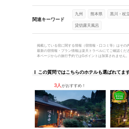
九州
熊本県
黒川・杖
関連キーワード
貸切露天風呂
掲載している宿に関する情報（宿情報・口コミ等）はその
最新の宿情報・プラン情報は楽天トラベルにてご確認くだ
本ページからの旅行予約ではGポイントは加算されません
この質問ではこちらのホテルも選ばれてま
3人
がおすすめ！