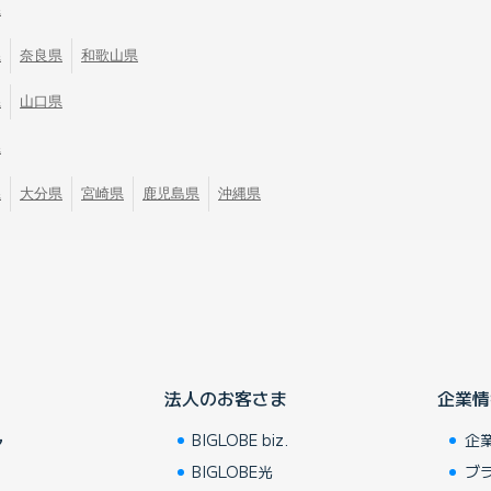
県
県
奈良県
和歌山県
県
山口県
県
県
大分県
宮崎県
鹿児島県
沖縄県
法人のお客さま
企業情
BIGLOBE biz.
企
ア
BIGLOBE光
ブ