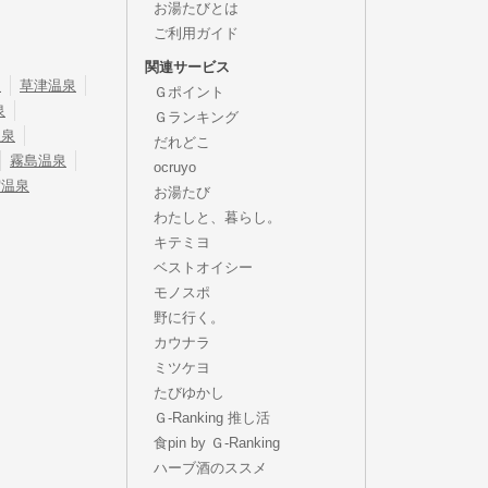
お湯たびとは
ご利用ガイド
関連サービス
泉
草津温泉
Ｇポイント
泉
Ｇランキング
温泉
だれどこ
霧島温泉
ocruyo
宿温泉
お湯たび
わたしと、暮らし。
キテミヨ
ベストオイシー
モノスポ
野に行く。
カウナラ
ミツケヨ
たびゆかし
Ｇ-Ranking 推し活
食pin by Ｇ-Ranking
ハーブ酒のススメ