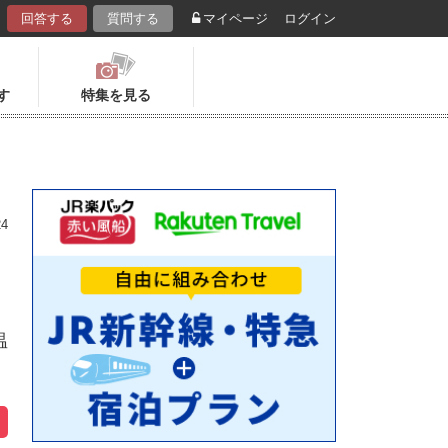
回答する
質問する
マイページ
ログイン
す
特集を見る
24
温