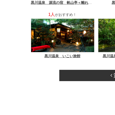
黒川温泉 源流の宿 帆山亭＜離れ宿＞
1人
がおすすめ！
黒川温泉 いこい旅館
黒川温