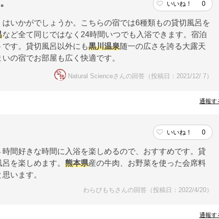
す。
いいね！
0
」はいかがでしょうか。こちらの宿では6種類もの貸切風呂を
呂
など全て同じではなく24時間いつでも入浴できます。宿泊
トです。貸切風呂以外にも
黒川温泉
随一の広さを誇る大露天
まいの宿でお部屋も広く快適です。
Natural Scienceさんの回答（投稿日：2021/12/ 7）
通報す
いいね！
0
４時間好きな時間に入浴を楽しめるので、おすすめです。貸
風呂を楽しめます。
熊本県
産の牛肉、お野菜を使った会席料
と思います。
わらびもちさんの回答（投稿日：2022/4/20）
通報す