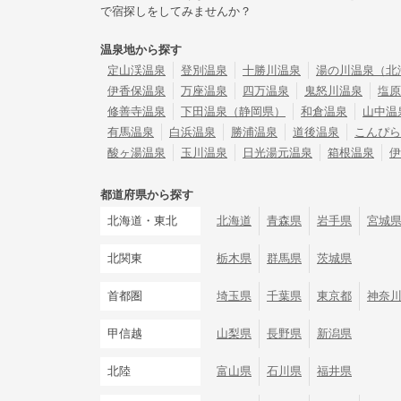
で宿探しをしてみませんか？
温泉地から探す
定山渓温泉
登別温泉
十勝川温泉
湯の川温泉（北
伊香保温泉
万座温泉
四万温泉
鬼怒川温泉
塩原
修善寺温泉
下田温泉（静岡県）
和倉温泉
山中温
有馬温泉
白浜温泉
勝浦温泉
道後温泉
こんぴら
酸ヶ湯温泉
玉川温泉
日光湯元温泉
箱根温泉
伊
都道府県から探す
北海道・東北
北海道
青森県
岩手県
宮城
北関東
栃木県
群馬県
茨城県
首都圏
埼玉県
千葉県
東京都
神奈
甲信越
山梨県
長野県
新潟県
北陸
富山県
石川県
福井県