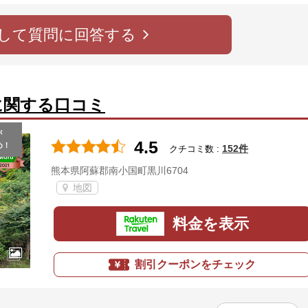
して質問に回答する
に関する口コミ
が
4.5
め！
152件
クチコミ数 :
熊本県阿蘇郡南小国町黒川6704
地図
料金を表示
割引クーポンをチェック