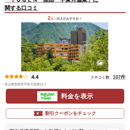
関する口コミ
2
人
/ 26人
が
おすすめ！
4.4
107件
クチコミ数 :
富山県黒部市宇奈月温泉22-1
料金を表示
割引クーポンをチェック