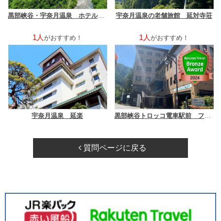
黒部峡谷・宇奈月温泉 ホテル黒部
宇奈月温泉の老舗旅館 延対寺荘
1人
1人
がおすすめ！
がおすすめ！
宇奈月温泉 延楽
黒部峡谷トロッコ電車駅前 フィール宇奈月
質問ページに戻る