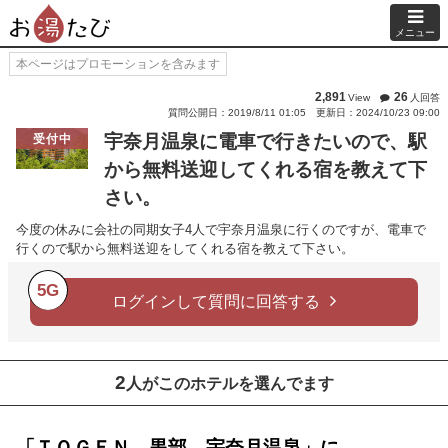
メニュー
本ページはプロモーションを含みます
2,891
26
View
人回答
質問公開日：2019/8/11 01:05
更新日：2024/10/23 09:00
宇奈月温泉に電車で行きたいので、駅
受付中
から無料送迎してくれる宿を教えて下
さい。
今度の休みに会社の同期女子4人で宇奈月温泉に行くのですが、電車で
行くので駅から無料送迎をしてくれる宿を教えて下さい。
5G
ログインして質問に回答する
2
人がこのホテルを選んでます
「ＴＯＧＥＮ 黒部 宇奈月温泉」に