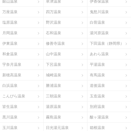
銀山温泉
草津温泉
伊香保温泉
万座温泉
四万温泉
鬼怒川温泉
塩原温泉
野沢温泉
白骨温泉
月岡温泉
石和温泉
湯河原温泉
伊東温泉
修善寺温泉
下田温泉（静岡県）
和倉温泉
山中温泉
あわら温泉
宇奈月温泉
下呂温泉
平湯温泉
新穂高温泉
城崎温泉
有馬温泉
白浜温泉
勝浦温泉
道後温泉
こんぴら温泉
三朝温泉
玉造温泉
皆生温泉
湯原温泉
別府温泉
黒川温泉
霧島温泉
酸ヶ湯温泉
玉川温泉
日光湯元温泉
箱根温泉