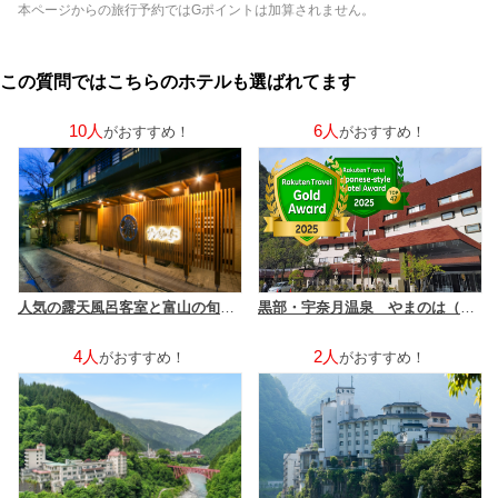
本ページからの旅行予約ではGポイントは加算されません。
この質問ではこちらのホテルも選ばれてます
10人
6人
がおすすめ！
がおすすめ！
人気の露天風呂客室と富山の旬菜美味 宇奈月温泉サン柳亭
黒部・宇奈月温泉 やまのは（オリックスホテルズ＆リゾーツ）
4人
2人
がおすすめ！
がおすすめ！