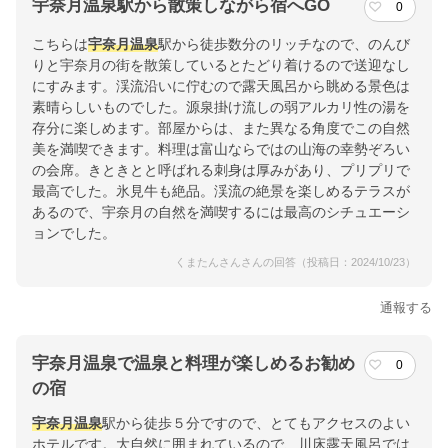
宇奈月温泉駅から散策しながら宿へGO
0
こちらは
宇奈月温泉
駅から徒歩数分のリッチなので、のんび
りと宇奈月の街を散策しているとたどり着けるので送迎なし
にすみます。渓流沿いに佇むので露天風呂から眺める景色は
素晴らしいものでした。源泉掛け流しの弱アルカリ性の湯を
存分に楽しめます。部屋からは、また異なる角度でこの自然
美を満喫できます。料理は富山ならではの山海の幸勢ぞろい
の会席。きときとと呼ばれる刺身は厚みがあり、プリプリで
最高でした。氷見牛も絶品。渓流の絶景を楽しめるテラスが
あるので、宇奈月の自然を満喫するには最高のシチュエーシ
ョンでした。
くまたんさんさんの回答（投稿日：2024/10/23）
通報する
宇奈月温泉で温泉と料理が楽しめるお勧め
0
の宿
宇奈月温泉
駅から徒歩５分ですので、とてもアクセスのよい
ホテルです。大自然に囲まれているので、川床露天風呂では