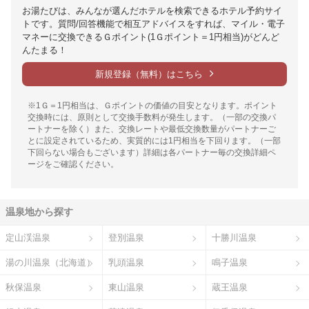
お湯たびは、みんなが選んだホテルを検索できるホテル予約サイ
トです。質問/回答機能で相互アドバイスをすれば、マイル・電子
マネーに交換できるＧポイント(1Ｇポイント＝1円相当)がどんど
んたまる！
新規登録（無料）はこちら
※1Ｇ＝1円相当は、Ｇポイントの価値の目安となります。ポイント
交換時には、原則として交換手数料が発生します。（一部の交換パ
ートナーを除く）また、交換レートや最低交換数量がパートナーご
とに設定されているため、実質的には1円相当を下回ります。（一部
下回らない場合もございます）詳細は各パートナー毎の交換詳細ペ
ージをご確認ください。
温泉地から探す
定山渓温泉
登別温泉
十勝川温泉
湯の川温泉（北海道）
乳頭温泉
鳴子温泉
秋保温泉
東山温泉
蔵王温泉