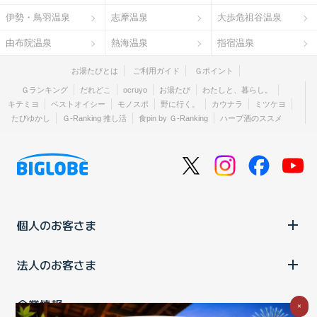
伊勢・鳥羽温泉
志摩温泉
大歩危祖谷温泉
由布院温泉
熱海温泉
指宿温泉
お湯たびとは
ご利用ガイド
Ｇポイント
Ｇランキング
だれどこ
ocruyo
お湯たび
わたしと、暮らし。
キテミヨ
ベストオイシー
モノスポ
野に行く。
カウナラ
ミツケヨ
たびゆかし
Ｇ-Ranking 推し活
食pin by Ｇ-Ranking
ハーブ酒のススメ
個人のお客さま
法人のお客さま
企業情報
×