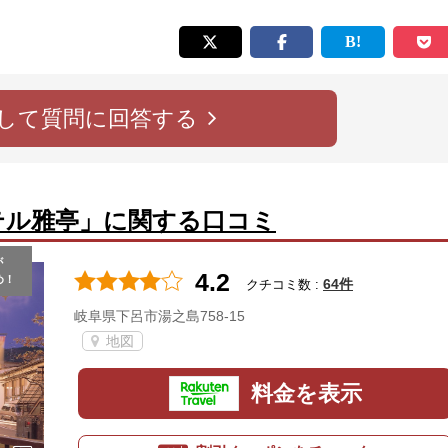
して質問に回答する
テル雅亭」に関する口コミ
が
4.2
め！
64件
クチコミ数 :
岐阜県下呂市湯之島758-15
地図
料金を表示