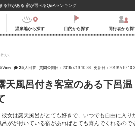
まる旅がある 宿が選べるQ&Aランキング
温泉地から探す
目的から探す
同行者から探
を教えて
5
25
View
人回答
質問公開日：2019/7/19 10:38
更新日：2019/7/19 10:
露天風呂付き客室のある下呂温
て
。彼女は露天風呂がとても好きで、いつでも自由に入り
風呂がが付いている宿があればとても喜んでくれるので