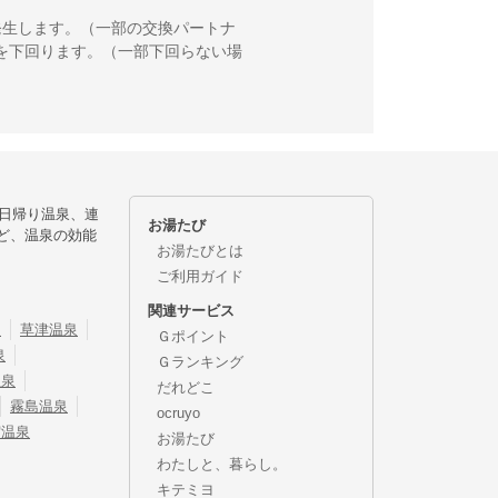
発生します。（一部の交換パートナ
を下回ります。（一部下回らない場
日帰り温泉、連
お湯たび
ど、温泉の効能
お湯たびとは
ご利用ガイド
関連サービス
泉
草津温泉
Ｇポイント
泉
Ｇランキング
温泉
だれどこ
霧島温泉
ocruyo
宿温泉
お湯たび
わたしと、暮らし。
キテミヨ