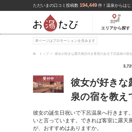
194,449
ただいまの口コミ投稿数
件！温泉からはじ
エリアから探す
本ページはプロモーションを含みます
トップ
彼女が好きな露天風呂付き客室のある下呂温泉の宿
3,72
受付中
彼女が好きな
泉の宿を教え
彼女の誕生日祝いで下呂温泉へ行きます
いと言っています。できれば客室に露天
が、おすすめはありますか。