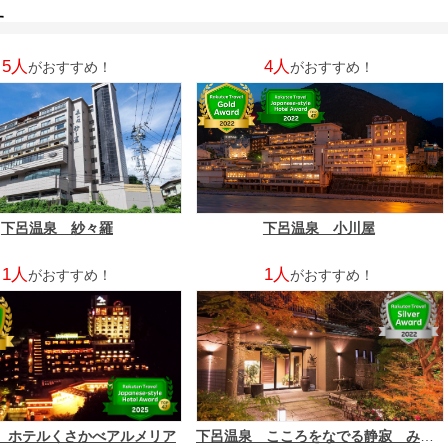
す
5人
4人
がおすすめ！
がおすすめ！
下呂温泉 紗々羅
下呂温泉 小川屋
1人
1人
がおすすめ！
がおすすめ！
 ホテルくさかべアルメリア
下呂温泉 こころをなでる静寂 みやこ