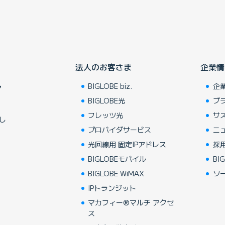
法人のお客さま
企業情
BIGLOBE biz.
企
ア
BIGLOBE光
ブ
フレッツ光
サ
し
プロバイダサービス
ニ
光回線用 固定IPアドレス
採
BIGLOBEモバイル
BIG
BIGLOBE WiMAX
ソ
IPトランジット
マカフィー®マルチ アクセ
ス