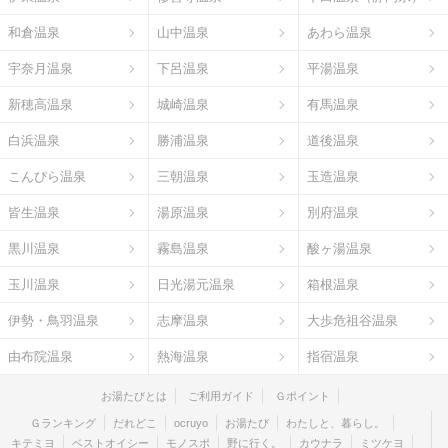
和倉温泉
山中温泉
あわら温泉
宇奈月温泉
下呂温泉
平湯温泉
新穂高温泉
城崎温泉
有馬温泉
白浜温泉
勝浦温泉
道後温泉
こんぴら温泉
三朝温泉
玉造温泉
皆生温泉
湯原温泉
別府温泉
黒川温泉
霧島温泉
酸ヶ湯温泉
玉川温泉
日光湯元温泉
箱根温泉
伊勢・鳥羽温泉
志摩温泉
大歩危祖谷温泉
由布院温泉
熱海温泉
指宿温泉
お湯たびとは
ご利用ガイド
Ｇポイント
Ｇランキング
だれどこ
ocruyo
お湯たび
わたしと、暮らし。
キテミヨ
ベストオイシー
モノスポ
野に行く。
カウナラ
ミツケヨ