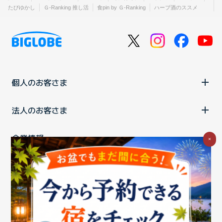
たびゆかし
Ｇ-Ranking 推し活
食pin by Ｇ-Ranking
ハーブ酒のススメ
個人のお客さま
法人のお客さま
企業情報
×
ご利用中の方
お問い合わせ
消費税の表示
ウェブアクセシビリティの取り組み
個人情報保護ポリシー
プライバシーポータル
Cookieポリシー
特定商取引法に基づく表記
情報セキュリティ基本方針