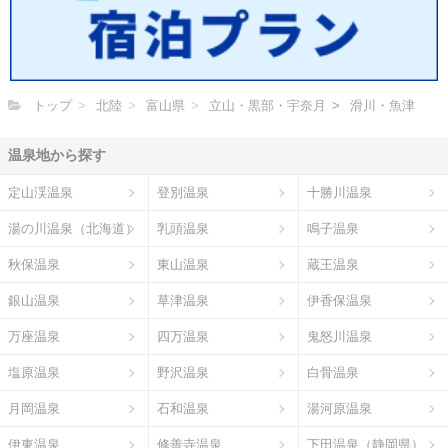
トップ
北陸
富山県
立山・黒部・宇奈月
滑川・魚津
温泉地から探す
定山渓温泉
登別温泉
十勝川温泉
湯の川温泉（北海道）
乳頭温泉
鳴子温泉
秋保温泉
東山温泉
蔵王温泉
銀山温泉
草津温泉
伊香保温泉
万座温泉
四万温泉
鬼怒川温泉
塩原温泉
野沢温泉
白骨温泉
月岡温泉
石和温泉
湯河原温泉
伊東温泉
修善寺温泉
下田温泉（静岡県）