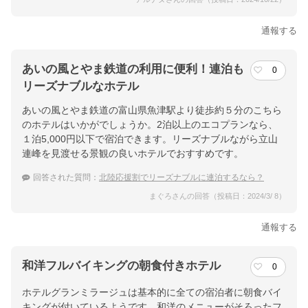
通報する
あいの風とやま鉄道の利用に便利！連泊も
0
リーズナブルなホテル
あいの風とやま鉄道の富山県魚津駅より徒歩約５分のこちら
のホテルはいかがでしょうか。2泊以上のエコプランなら、
１泊5,000円以下で宿泊できます。リーズナブルながら立山
連峰を見渡せる景観の良いホテルでおすすめです。
回答された質問：
北陸応援割でリーズナブルに連泊するなら？
まぐろさんの回答（投稿日：2024/3/ 8）
通報する
和洋フルバイキングの朝食付きホテル
0
ホテルグランミラージュは基本的に全ての宿泊者に朝食バイ
キングが付いているようです。和洋のメニューがそろったフ