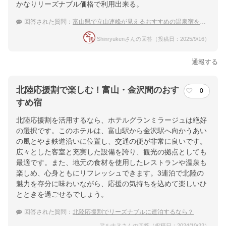
かなりリーズナブル価格で利用出来る。
回答された質問：
富山県で立山連峰が見えるおすすめの温泉宿を教えてください
Shinryukenさんの回答（投稿日：2025/9/16）
通報する
北陸応援割で楽しむ！富山・金沢間のおす
0
すめ宿
北陸応援割を活用するなら、ホテルグランミラージュは絶好
の選択です。このホテルは、富山駅から金沢駅へ向かうあい
の風とやま鉄道沿いに位置し、交通の便が非常に良いです。
広々とした客室と充実した設備を誇り、観光の拠点としても
最適です。また、地元の食材を使用したレストランや温泉も
楽しめ、心身ともにリフレッシュできます。3連泊で北陸の
魅力を存分に味わいながら、応援の気持ちを込めて楽しいひ
とときを過ごせるでしょう。
回答された質問：
北陸応援割でリーズナブルに連泊するなら？
アルナヌさんの回答（投稿日：2024/10/22）