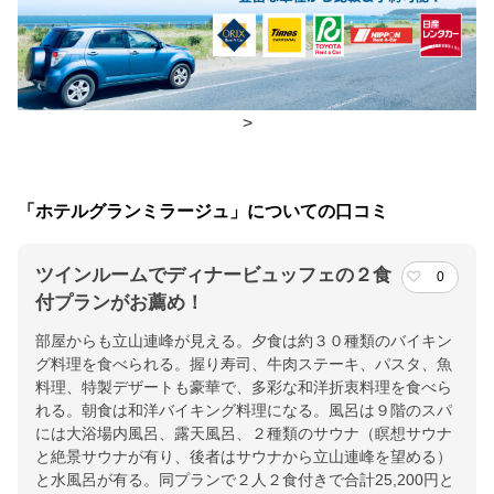
チェックイン・チェックアウト時間
チェックイン
15:00(最終チェックイン：24:00)
チェックアウ
11:00
>
ト
交通アクセス
「ホテルグランミラージュ」についての口コミ
魚津駅より徒歩約５分、北陸新幹線：黒部宇奈月温泉駅から車で
約20分
ツインルームでディナービュッフェの２食
0
提供：楽天トラベル
付プランがお薦め！
楽天トラベルで
部屋からも立山連峰が見える。夕食は約３０種類のバイキン
ホテル詳細を詳しく見る
グ料理を食べられる。握り寿司、牛肉ステーキ、パスタ、魚
料理、特製デザートも豪華で、多彩な和洋折衷料理を食べら
れる。朝食は和洋バイキング料理になる。風呂は９階のスパ
には大浴場内風呂、露天風呂、２種類のサウナ（瞑想サウナ
と絶景サウナが有り、後者はサウナから立山連峰を望める）
と水風呂が有る。同プランで２人２食付きで合計25,200円と