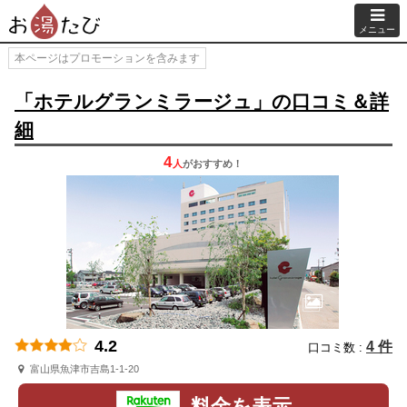
メニュー
本ページはプロモーションを含みます
「ホテルグランミラージュ」の口コミ＆詳
細
4
人
が
おすすめ！
4.2
4 件
口コミ数 :
富山県魚津市吉島1-1-20
料金を表示