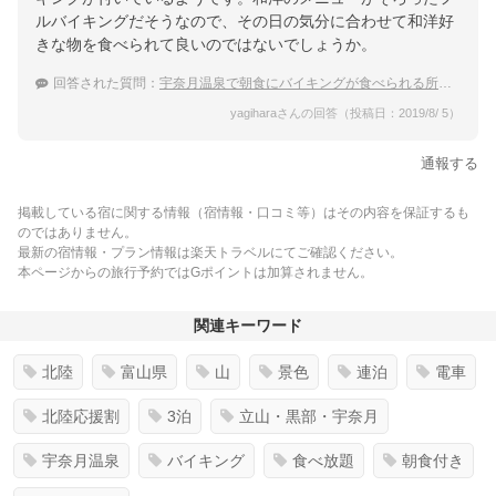
ルバイキングだそうなので、その日の気分に合わせて和洋好
きな物を食べられて良いのではないでしょうか。
回答された質問：
宇奈月温泉で朝食にバイキングが食べられる所ってありませんか？
yagiharaさんの回答（投稿日：2019/8/ 5）
通報する
掲載している宿に関する情報（宿情報・口コミ等）はその内容を保証するも
のではありません。
最新の宿情報・プラン情報は楽天トラベルにてご確認ください。
本ページからの旅行予約ではGポイントは加算されません。
関連キーワード
北陸
富山県
山
景色
連泊
電車
北陸応援割
3泊
立山・黒部・宇奈月
宇奈月温泉
バイキング
食べ放題
朝食付き