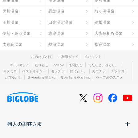
皆生温泉
湯原温泉
別府温泉
黒川温泉
霧島温泉
酸ヶ湯温泉
玉川温泉
日光湯元温泉
箱根温泉
伊勢・鳥羽温泉
志摩温泉
大歩危祖谷温泉
由布院温泉
熱海温泉
指宿温泉
お湯たびとは
ご利用ガイド
Ｇポイント
Ｇランキング
だれどこ
ocruyo
お湯たび
わたしと、暮らし。
キテミヨ
ベストオイシー
モノスポ
野に行く。
カウナラ
ミツケヨ
たびゆかし
Ｇ-Ranking 推し活
食pin by Ｇ-Ranking
ハーブ酒のススメ
個人のお客さま