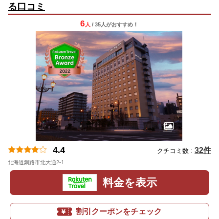
る口コミ
6
人
/ 35人
が
おすすめ！
4.4
32件
クチコミ数 :
北海道釧路市北大通2-1
料金を表示
割引クーポンをチェック