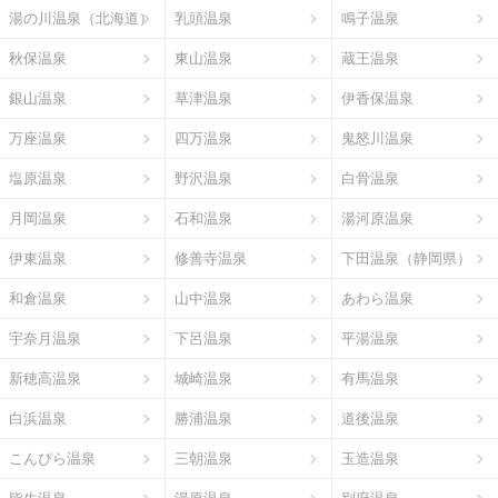
湯の川温泉（北海道）
乳頭温泉
鳴子温泉
秋保温泉
東山温泉
蔵王温泉
銀山温泉
草津温泉
伊香保温泉
万座温泉
四万温泉
鬼怒川温泉
塩原温泉
野沢温泉
白骨温泉
月岡温泉
石和温泉
湯河原温泉
伊東温泉
修善寺温泉
下田温泉（静岡県）
和倉温泉
山中温泉
あわら温泉
宇奈月温泉
下呂温泉
平湯温泉
新穂高温泉
城崎温泉
有馬温泉
白浜温泉
勝浦温泉
道後温泉
こんぴら温泉
三朝温泉
玉造温泉