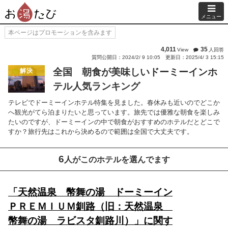
メニュー
本ページはプロモーションを含みます
4,011
35
View
人回答
質問公開日：2024/2/ 9 10:05
更新日：2025/4/ 3 15:15
全国 朝食が美味しいドーミーインホ
解決
テル人気ランキング
テレビでドーミーインホテル特集を見ました。春休みも近いのでどこか
へ観光がてら泊まりたいと思っています。旅先では優雅な朝食を楽しみ
たいのですが、ドーミーインの中で朝食がおすすめのホテルだとどこで
すか？旅行先はこれから決めるので範囲は全国で大丈夫です。
6
人がこのホテルを選んでます
「天然温泉 幣舞の湯 ドーミーイン
ＰＲＥＭＩＵＭ釧路（旧：天然温泉
幣舞の湯 ラビスタ釧路川）」に関す