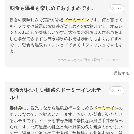
朝食も温泉も楽しめておすすめです。
0
朝食の美味しさで定評がある
ドーミーイン
です。何と言って
もイクラかけ放題の海鮮丼が楽しめるのは魅力です。オムレ
ツもふわふわで美味しいです。大浴場の温泉は天然温泉を楽
しむ事ができますし自家源泉のお湯は湯触りもよくおすすめ
です。朝食も温泉もエンジョイできてリフレッシュできます
よ。
こさめちゃんさんの回答（投稿日：2024/2/26）
通報する
朝食がおいしい釧路のドーミーインホテ
0
ル！
春休み
に、観光しながら温泉旅行を楽しめる
ドーミーイン
の
ホテルなので、お勧めいたします。おいしい朝食がいただけ
るホテルです。イクラを乗せ放題の豪快な海鮮勝手丼が食べ
られます。北海道産の帆立と旬の野菜の炙り焼きもおいしい
です。温泉は北海道の三大名橋「幣舞橋」と釧路市内が一望