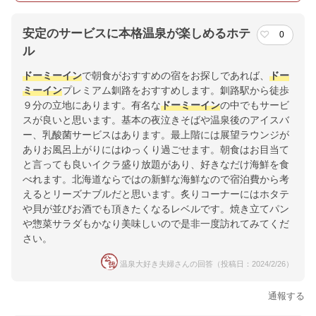
安定のサービスに本格温泉が楽しめるホテ
0
ル
ドーミーイン
で朝食がおすすめの宿をお探しであれば、
ドー
ミーイン
プレミアム釧路をおすすめします。釧路駅から徒歩
９分の立地にあります。有名な
ドーミーイン
の中でもサービ
スが良いと思います。基本の夜泣きそばや温泉後のアイスバ
ー、乳酸菌サービスはあります。最上階には展望ラウンジが
ありお風呂上がりにはゆっくり過ごせます。朝食はお目当て
と言っても良いイクラ盛り放題があり、好きなだけ海鮮を食
べれます。北海道ならではの新鮮な海鮮なので宿泊費から考
えるとリーズナブルだと思います。炙りコーナーにはホタテ
や貝が並びお酒でも頂きたくなるレベルです。焼き立てパン
や惣菜サラダもかなり美味しいので是非一度訪れてみてくだ
さい。
温泉大好き夫婦さんの回答（投稿日：2024/2/26）
通報する