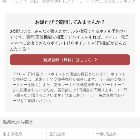
トップ
全国 朝食が美味しいドーミーインホテル人気ランキング
お湯たびで質問してみませんか？
お湯たびは、みんなが選んだホテルを検索できるホテル予約サイ
トです。質問/回答機能で相互アドバイスをすれば、マイル・電子
マネーに交換できるＧポイント(1Ｇポイント＝1円相当)がどんど
んたまる！
新規登録（無料）はこちら
※1Ｇ＝1円相当は、Ｇポイントの価値の目安となります。ポイント
交換時には、原則として交換手数料が発生します。（一部の交換パ
ートナーを除く）また、交換レートや最低交換数量がパートナーご
とに設定されているため、実質的には1円相当を下回ります。（一部
下回らない場合もございます）詳細は各パートナー毎の交換詳細ペ
ージをご確認ください。
温泉地から探す
定山渓温泉
登別温泉
十勝川温泉