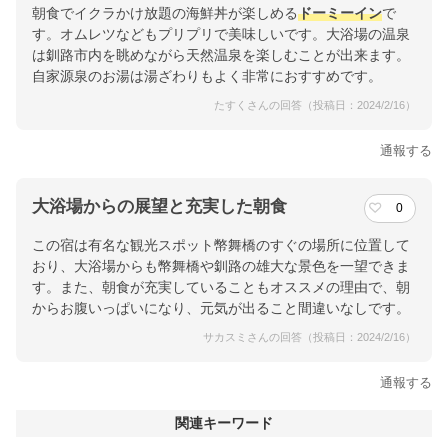
朝食でイクラかけ放題の海鮮丼が楽しめる
ドーミーイン
で
す。オムレツなどもプリプリで美味しいです。大浴場の温泉
は釧路市内を眺めながら天然温泉を楽しむことが出来ます。
自家源泉のお湯は湯ざわりもよく非常におすすめです。
たすくさんの回答（投稿日：2024/2/16）
通報する
大浴場からの展望と充実した朝食
0
この宿は有名な観光スポット幣舞橋のすぐの場所に位置して
おり、大浴場からも幣舞橋や釧路の雄大な景色を一望できま
す。また、朝食が充実していることもオススメの理由で、朝
からお腹いっぱいになり、元気が出ること間違いなしです。
サカスミさんの回答（投稿日：2024/2/16）
通報する
関連キーワード