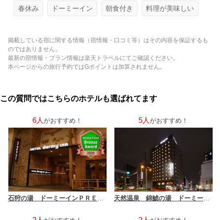
春休み
ドーミーイン
朝食付き
料理が美味しい
掲載している宿に関する情報（宿情報・口コミ等）はその内容を保証するも
のではありません。
最新の宿情報・プラン情報は楽天トラベルにてご確認ください。
本ページからの旅行予約ではGポイントは加算されません。
この質問ではこちらのホテルも選ばれてます
6人
5人
がおすすめ！
がおすすめ！
石狩の湯 ドーミーインＰＲＥＭＩＵＭ札幌（ドーミーイン・御宿野乃 ホテルズグループ）
天然温泉 錦鯱の湯 ドーミーインＰＲＥＭＩＵＭ名古屋栄（ドーミーイン・御宿野乃 ホテルズグループ）
2人
2人