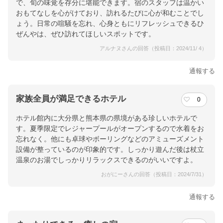
で、旬の味覚を存分に堪能できます。宿のスタッフは温かい
おもてなしを心がけており、訪れるたびに心が和むことでし
ょう。日常の喧騒を忘れ、心身ともにリフレッシュできるひ
ぜんやは、ぜひ訪れてほしいスポットです。
アルナヌさんの回答（投稿日：2024/11/ 4）
通報する
家族全員が満足できるホテル
0
ホテル館内に大分県と熊本県の県境がある珍しいホテルで
す。夏季限定でレジャープールがオープンするので水着をお
忘れなく。他にも卓球やボーリングなどのアミューズメント
設備が整っているのが印象的です。しっかり遊んだ後は杖立
温泉のお湯でしっかりリラックスできるのがいいですよ。
おがにーさんの回答（投稿日：2024/7/31）
通報する