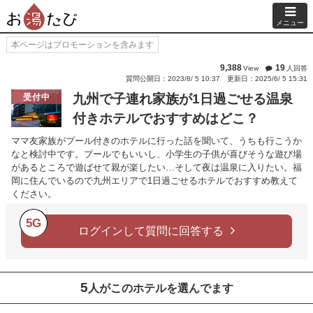
メニュー
本ページはプロモーションを含みます
9,388
19
View
人回答
質問公開日：2023/8/ 5 10:37
更新日：2025/6/ 5 15:31
九州で子連れ家族が1日過ごせる温泉
受付中
付きホテルでおすすめはどこ？
ママ友家族がプール付きのホテルに行った話を聞いて、うちも行こうか
なと検討中です。プールでもいいし、小学生の子供が喜びそうな遊び場
があるところで遊ばせて親が楽したい…そして夜は温泉に入りたい。福
岡に住んでいるので九州エリアで1日過ごせるホテルでおすすめ教えて
ください。
5G
ログインして質問に回答する
5
人がこのホテルを選んでます