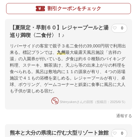
割引クーポンをチェック
【夏限定・早割６０】レジャープールと湯
0
巡り満喫〈二食付〉！♪
リバーサイドの客室で親子３名二食付の39,000円弱で利用出
来る。標記プランでは、
九州
最大級露天風呂施設「吉祥の
湯」の入園券が付いている。夕食は約６０種類のバイキング
料理、ステーキ、鯛茶漬け、天ぷら等の出来上がりの料理を
食べられる。風呂は敷地内に１１の源泉が有り、４つの浴場
施設で４１もの浴槽を楽しめる。レジャープールが有り、卓
球、ボウリング、ゲームコーナーと娯楽に食事に風呂に大人
も子供が楽しめる宿だ。
Shinryukenさんの回答（投稿日：2025/6/ 5）
通報する
熊本と大分の県境に佇む大型リゾート旅館
0