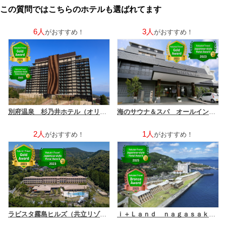
この質問ではこちらのホテルも選ばれてます
6人
3人
がおすすめ！
がおすすめ！
別府温泉 杉乃井ホテル（オリックスホテルズ＆リゾーツ）
海のサウナ＆スパ オールインクルーシブ 島原温泉ホテル南風楼
2人
1人
がおすすめ！
がおすすめ！
ラビスタ霧島ヒルズ（共立リゾート）
ｉ＋Ｌａｎｄ ｎａｇａｓａｋｉ （アイランドナガサキ）