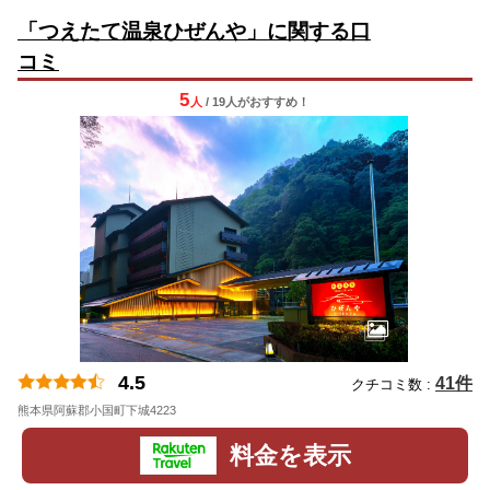
「つえたて温泉ひぜんや」に関する口
コミ
5
人
/ 19人
が
おすすめ！
4.5
41件
クチコミ数 :
熊本県阿蘇郡小国町下城4223
料金を表示