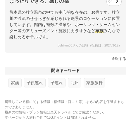
まったりできる、癒しの宿
0
熊本県の杖立温泉の中でも中心的な存在の、お宿です。杖立
川の渓流のせせらぎが感じられる絶景のロケーションに位置
しています。館内は複数の温泉や、ボーリング・ゲームセン
ター等のアミューズメント施設にカラオケなど
家族
みんなで
楽しめるホテルです。
buhikun55さんの回答（投稿日：2024/3/12）
通報する
関連キーワード
家族
子供連れ
子連れ
九州
家族旅行
掲載している宿に関する情報（宿情報・口コミ等）はその内容を保証するも
のではありません。
最新の宿情報・プラン情報は楽天トラベルにてご確認ください。
本ページからの旅行予約ではGポイントは加算されません。