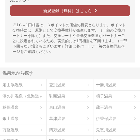
新規登録（無料）はこちら
※1Ｇ＝1円相当は、Ｇポイントの価値の目安となります。ポイント
交換時には、原則として交換手数料が発生します。（一部の交換パ
ートナーを除く）また、交換レートや最低交換数量がパートナーご
とに設定されているため、実質的には1円相当を下回ります。（一部
下回らない場合もございます）詳細は各パートナー毎の交換詳細ペ
ージをご確認ください。
温泉地から探す
定山渓温泉
登別温泉
十勝川温泉
湯の川温泉（北海道）
乳頭温泉
鳴子温泉
秋保温泉
東山温泉
蔵王温泉
銀山温泉
草津温泉
伊香保温泉
万座温泉
四万温泉
鬼怒川温泉