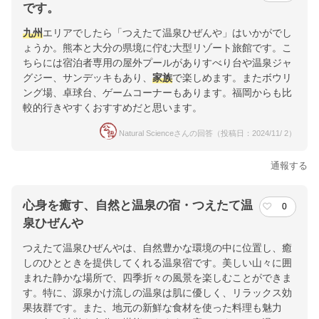
です。
九州
エリアでしたら「つえたて温泉ひぜんや」はいかがでし
ょうか。熊本と大分の県境に佇む大型リゾート旅館です。こ
ちらには宿泊者専用の屋外プールがありすべり台や温泉ジャ
グジー、サンデッキもあり、
家族
で楽しめます。またボウリ
ング場、卓球台、ゲームコーナーもあります。福岡からも比
較的行きやすくおすすめだと思います。
Natural Scienceさんの回答（投稿日：2024/11/ 2）
通報する
心身を癒す、自然と温泉の宿・つえたて温
0
泉ひぜんや
つえたて温泉ひぜんやは、自然豊かな環境の中に位置し、癒
しのひとときを提供してくれる温泉宿です。美しい山々に囲
まれた静かな場所で、四季折々の風景を楽しむことができま
す。特に、源泉かけ流しの温泉は肌に優しく、リラックス効
果抜群です。また、地元の新鮮な食材を使った料理も魅力