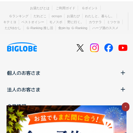
お湯たびとは
ご利用ガイド
Ｇポイント
Ｇランキング
だれどこ
ocruyo
お湯たび
わたしと、暮らし。
キテミヨ
ベストオイシー
モノスポ
野に行く。
カウナラ
ミツケヨ
たびゆかし
Ｇ-Ranking 推し活
食pin by Ｇ-Ranking
ハーブ酒のススメ
個人のお客さま
法人のお客さま
企業情報
×
ご利用中の方