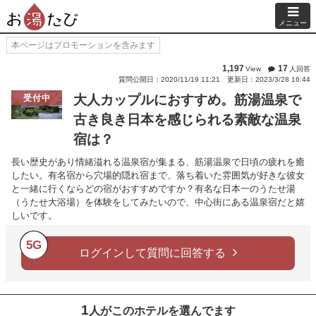
メニュー
本ページはプロモーションを含みます
1,197
17
View
人回答
質問公開日：2020/11/19 11:21
更新日：2023/3/28 16:44
大人カップルにおすすめ。筋湯温泉で
受付中
古き良き日本を感じられる素敵な温泉
宿は？
長い歴史があり情緒溢れる温泉宿が集まる、筋湯温泉で日頃の疲れを癒
したい。有名宿から穴場的隠れ宿まで、落ち着いた雰囲気が好きな彼女
と一緒に行くならどの宿がおすすめですか？有名な日本一のうたせ湯
（うたせ大浴場）を体験をしてみたいので、中心街にある温泉宿だと嬉
しいです。
5G
ログインして質問に回答する
1
人がこのホテルを選んでます