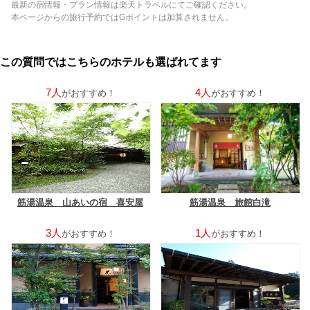
最新の宿情報・プラン情報は楽天トラベルにてご確認ください。
本ページからの旅行予約ではGポイントは加算されません。
この質問ではこちらのホテルも選ばれてます
7人
4人
がおすすめ！
がおすすめ！
筋湯温泉 山あいの宿 喜安屋
筋湯温泉 旅館白滝
3人
1人
がおすすめ！
がおすすめ！