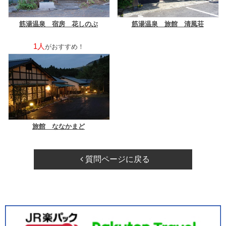
筋湯温泉 宿房 花しのぶ
筋湯温泉 旅館 清風荘
1人
がおすすめ！
旅館 ななかまど
質問ページに戻る