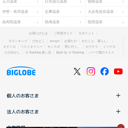
玉川温泉
日光湯元温泉
箱根温泉
伊勢・鳥羽温泉
志摩温泉
大歩危祖谷温泉
由布院温泉
熱海温泉
指宿温泉
お湯たびとは
ご利用ガイド
Ｇポイント
Ｇランキング
だれどこ
ocruyo
お湯たび
わたしと、暮らし。
キテミヨ
ベストオイシー
モノスポ
野に行く。
カウナラ
ミツケヨ
たびゆかし
Ｇ-Ranking 推し活
食pin by Ｇ-Ranking
ハーブ酒のススメ
個人のお客さま
法人のお客さま
企業情報