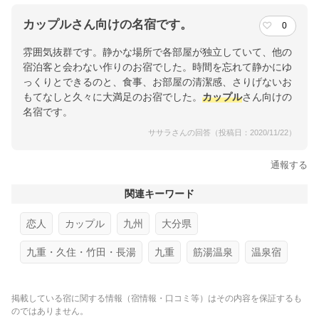
カップルさん向けの名宿です。
0
雰囲気抜群です。静かな場所で各部屋が独立していて、他の
宿泊客と会わない作りのお宿でした。時間を忘れて静かにゆ
っくりとできるのと、食事、お部屋の清潔感、さりげないお
もてなしと久々に大満足のお宿でした。
カップル
さん向けの
名宿です。
ササラさんの回答（投稿日：2020/11/22）
通報する
関連キーワード
恋人
カップル
九州
大分県
九重・久住・竹田・長湯
九重
筋湯温泉
温泉宿
掲載している宿に関する情報（宿情報・口コミ等）はその内容を保証するも
のではありません。