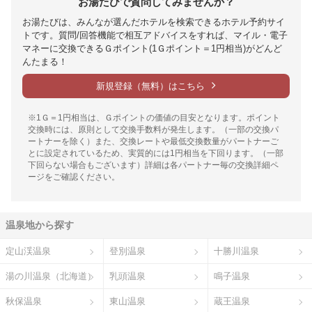
お湯たびで質問してみませんか？
お湯たびは、みんなが選んだホテルを検索できるホテル予約サイ
トです。質問/回答機能で相互アドバイスをすれば、マイル・電子
マネーに交換できるＧポイント(1Ｇポイント＝1円相当)がどんど
んたまる！
新規登録（無料）はこちら
※1Ｇ＝1円相当は、Ｇポイントの価値の目安となります。ポイント
交換時には、原則として交換手数料が発生します。（一部の交換パ
ートナーを除く）また、交換レートや最低交換数量がパートナーご
とに設定されているため、実質的には1円相当を下回ります。（一部
下回らない場合もございます）詳細は各パートナー毎の交換詳細ペ
ージをご確認ください。
温泉地から探す
定山渓温泉
登別温泉
十勝川温泉
湯の川温泉（北海道）
乳頭温泉
鳴子温泉
秋保温泉
東山温泉
蔵王温泉