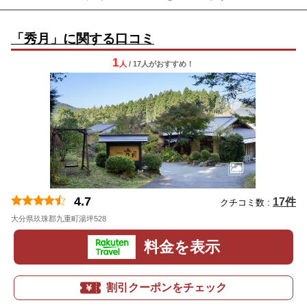
「秀月」に関する口コミ
1
人
/ 17人
が
おすすめ！
4.7
17件
クチコミ数 :
大分県玖珠郡九重町湯坪528
料金を表示
割引クーポンをチェック