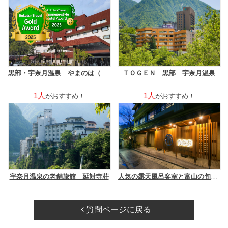
黒部・宇奈月温泉 やまのは（オリックスホテルズ＆リゾーツ）
ＴＯＧＥＮ 黒部 宇奈月温泉
1人
1人
がおすすめ！
がおすすめ！
宇奈月温泉の老舗旅館 延対寺荘
人気の露天風呂客室と富山の旬菜美味 宇奈月温泉サン柳亭
質問ページに戻る