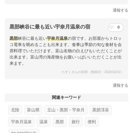
通報する
黒部峡谷に最も近い宇奈月温泉の宿
0
黒部
峡谷に最も近い
宇奈月温泉
の宿です。お部屋からトロッ
コ電車を眺めることも出来ます。食事は季節の旬な食材を会
席料理でいただけます。富山名物の白えびもいただくことが
出来ます。富山湾の海産物をお腹いっぱいいただくことが出
来ます。
たすくさんの回答（投稿日：2020/10/12）
通報する
関連キーワード
北陸
富山県
立山・黒部・宇奈月
黒部渓谷
宇奈月温泉
温泉
黒部
旅行
便利