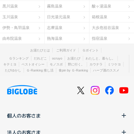
黒川温泉
霧島温泉
酸ヶ湯温泉
玉川温泉
日光湯元温泉
箱根温泉
伊勢・鳥羽温泉
志摩温泉
大歩危祖谷温泉
由布院温泉
熱海温泉
指宿温泉
お湯たびとは
ご利用ガイド
Ｇポイント
Ｇランキング
だれどこ
ocruyo
お湯たび
わたしと、暮らし。
キテミヨ
ベストオイシー
モノスポ
野に行く。
カウナラ
ミツケヨ
たびゆかし
Ｇ-Ranking 推し活
食pin by Ｇ-Ranking
ハーブ酒のススメ
個人のお客さま
法人のお客さま