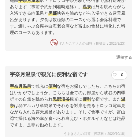
地鉄
宇奈月温泉
駅・トロッコ宇奈月駅から宿まで無料送迎が
あります（事前予約か到着時連絡）。
温泉
は外を眺めながら
入浴できる内風呂と
黒部
峡谷を眺めながら入浴できる露天風
呂があります。夕食は数種類のコースから選ぶ会席料理で
す。鰤しゃぶ会席や白海老会席など富山の食材に特化した料
理のコースもあります。
ずんたこすさんの回答（投稿日：2025/9/23）
通報する
宇奈月温泉で観光に便利な宿です
0
宇奈月温泉
で観光に
便利
な宿をお探しでしたら、こちらの宿
はいかがでしょうか。こちらは全てのお部屋から峡谷の四季
折々の自然を眺められ
黒部渓谷
観光に
便利
な宿です。また
温
泉
は弱アルカリ単純泉でそれらを対岸を走るトロッコ電車見
ながら入れる露天風呂があります。そして食事ですが、富山
湾で採れる海の幸が食べられ白えび・ホタルイカなどは絶品
ですよ。是非お勧めします。
うまきさんの回答（投稿日：2020/10/18）