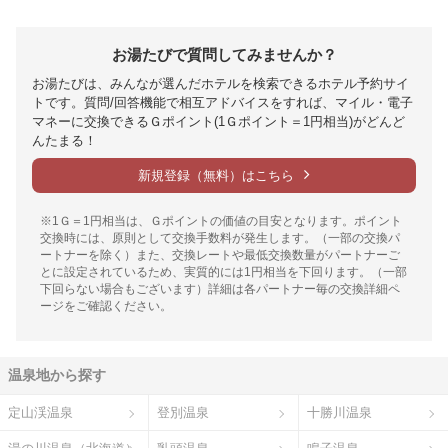
お湯たびで質問してみませんか？
お湯たびは、みんなが選んだホテルを検索できるホテル予約サイ
トです。質問/回答機能で相互アドバイスをすれば、マイル・電子
マネーに交換できるＧポイント(1Ｇポイント＝1円相当)がどんど
んたまる！
新規登録（無料）はこちら
※1Ｇ＝1円相当は、Ｇポイントの価値の目安となります。ポイント
交換時には、原則として交換手数料が発生します。（一部の交換パ
ートナーを除く）また、交換レートや最低交換数量がパートナーご
とに設定されているため、実質的には1円相当を下回ります。（一部
下回らない場合もございます）詳細は各パートナー毎の交換詳細ペ
ージをご確認ください。
温泉地から探す
定山渓温泉
登別温泉
十勝川温泉