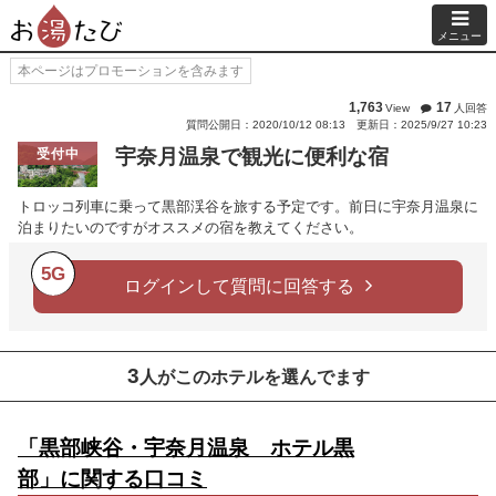
メニュー
本ページはプロモーションを含みます
1,763
17
View
人回答
質問公開日：2020/10/12 08:13
更新日：2025/9/27 10:23
宇奈月温泉で観光に便利な宿
受付中
トロッコ列車に乗って黒部渓谷を旅する予定です。前日に宇奈月温泉に
泊まりたいのですがオススメの宿を教えてください。
5G
ログインして質問に回答する
3
人がこのホテルを選んでます
「黒部峡谷・宇奈月温泉 ホテル黒
部」に関する口コミ