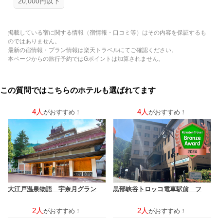
20,000円以下
掲載している宿に関する情報（宿情報・口コミ等）はその内容を保証するも
のではありません。
最新の宿情報・プラン情報は楽天トラベルにてご確認ください。
本ページからの旅行予約ではGポイントは加算されません。
この質問ではこちらのホテルも選ばれてます
4人
4人
がおすすめ！
がおすすめ！
大江戸温泉物語 宇奈月グランドホテル
黒部峡谷トロッコ電車駅前 フィール宇奈月
2人
2人
がおすすめ！
がおすすめ！