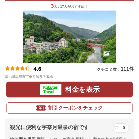
3
人
/ 17人
が
おすすめ！
4.6
111件
クチコミ数 :
富山県黒部市宇奈月温泉７番地
料金を表示
割引クーポンをチェック
観光に便利な宇奈月温泉の宿です
0