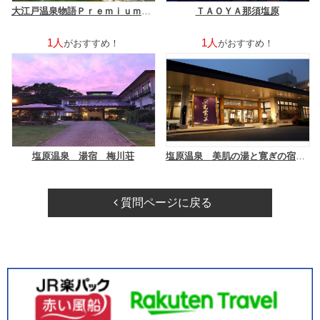
大江戸温泉物語Ｐｒｅｍｉｕｍ ホテルニュー塩原
ＴＡＯＹＡ那須塩原
1人
1人
がおすすめ！
がおすすめ！
塩原温泉 湯宿 梅川荘
塩原温泉 美肌の湯と寛ぎの宿 光雲荘
質問ページに戻る