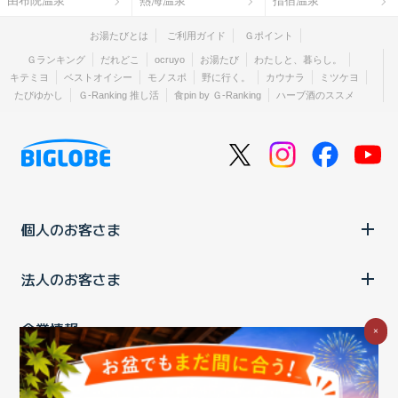
由布院温泉
熱海温泉
指宿温泉
お湯たびとは
ご利用ガイド
Ｇポイント
Ｇランキング
だれどこ
ocruyo
お湯たび
わたしと、暮らし。
キテミヨ
ベストオイシー
モノスポ
野に行く。
カウナラ
ミツケヨ
たびゆかし
Ｇ-Ranking 推し活
食pin by Ｇ-Ranking
ハーブ酒のススメ
個人のお客さま
法人のお客さま
企業情報
×
ご利用中の方