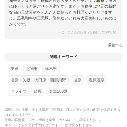
和モダンな客室・檜風呂付き客室・和洋室と全て
綺麗
で快適
にゆっくりと過ごせるお宿です。また、お食事は地元の新鮮
な旬の天然素材をふんだんに使ったお料理がいただけます
よ。黒毛和牛や三元豚、岩魚などどれも大変美味しいものば
かりです。
ぺこポコさんの回答（投稿日：2020/7/ 5）
通報する
関連キーワード
友達
北関東
栃木県
塩原・矢板・大田原・西那須野
塩原
塩原温泉
ドライブ
綺麗
名湯100選
掲載している宿に関する情報（宿情報・口コミ等）はその内容を保証するも
のではありません。
最新の宿情報・プラン情報は楽天トラベルにてご確認ください。
本ページからの旅行予約ではGポイントは加算されません。