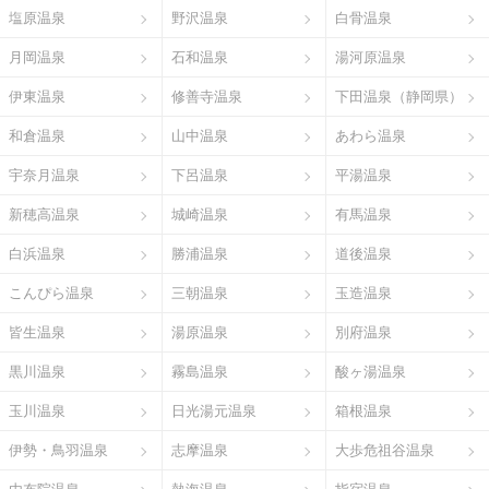
塩原温泉
野沢温泉
白骨温泉
月岡温泉
石和温泉
湯河原温泉
伊東温泉
修善寺温泉
下田温泉（静岡県）
和倉温泉
山中温泉
あわら温泉
宇奈月温泉
下呂温泉
平湯温泉
新穂高温泉
城崎温泉
有馬温泉
白浜温泉
勝浦温泉
道後温泉
こんぴら温泉
三朝温泉
玉造温泉
皆生温泉
湯原温泉
別府温泉
黒川温泉
霧島温泉
酸ヶ湯温泉
玉川温泉
日光湯元温泉
箱根温泉
伊勢・鳥羽温泉
志摩温泉
大歩危祖谷温泉