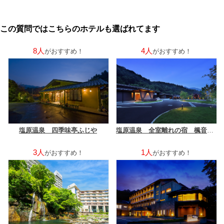
この質問ではこちらのホテルも選ばれてます
8人
4人
がおすすめ！
がおすすめ！
塩原温泉 四季味亭ふじや
塩原温泉 全室離れの宿 楓音（かのん）
3人
1人
がおすすめ！
がおすすめ！