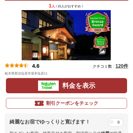
1
人
/ 25人
が
おすすめ！
4.6
120件
クチコミ数 :
栃木県那須塩原市湯本塩原11
料金を表示
割引クーポンをチェック
綺麗なお宿でゆっくりと寛げます！
0