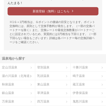
んたまる！
新規登録（無料）はこちら
※1Ｇ＝1円相当は、Ｇポイントの価値の目安となります。ポイント
交換時には、原則として交換手数料が発生します。（一部の交換パ
ートナーを除く）また、交換レートや最低交換数量がパートナーご
とに設定されているため、実質的には1円相当を下回ります。（一部
下回らない場合もございます）詳細は各パートナー毎の交換詳細ペ
ージをご確認ください。
温泉地から探す
定山渓温泉
登別温泉
十勝川温泉
湯の川温泉（北海道）
乳頭温泉
鳴子温泉
秋保温泉
東山温泉
蔵王温泉
銀山温泉
草津温泉
伊香保温泉
万座温泉
四万温泉
鬼怒川温泉