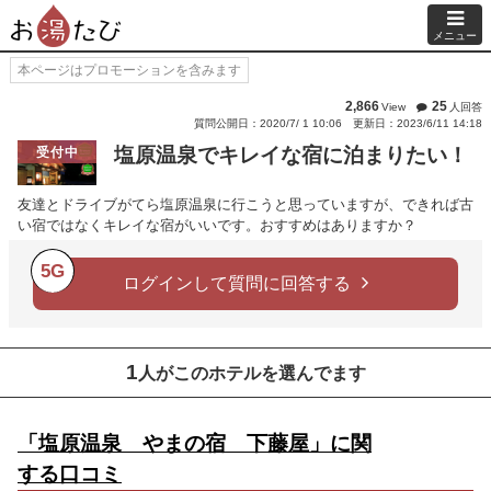
メニュー
本ページはプロモーションを含みます
2,866
25
View
人回答
質問公開日：2020/7/ 1 10:06
更新日：2023/6/11 14:18
塩原温泉でキレイな宿に泊まりたい！
受付中
友達とドライブがてら塩原温泉に行こうと思っていますが、できれば古
い宿ではなくキレイな宿がいいです。おすすめはありますか？
5G
ログインして質問に回答する
1
人がこのホテルを選んでます
「塩原温泉 やまの宿 下藤屋」に関
する口コミ