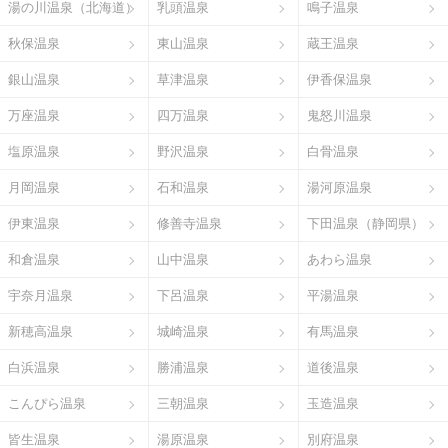
湯の川温泉（北海道）
乳頭温泉
鳴子温泉
秋保温泉
東山温泉
蔵王温泉
銀山温泉
草津温泉
伊香保温泉
万座温泉
四万温泉
鬼怒川温泉
塩原温泉
野沢温泉
白骨温泉
月岡温泉
石和温泉
湯河原温泉
伊東温泉
修善寺温泉
下田温泉（静岡県）
和倉温泉
山中温泉
あわら温泉
宇奈月温泉
下呂温泉
平湯温泉
新穂高温泉
城崎温泉
有馬温泉
白浜温泉
勝浦温泉
道後温泉
こんぴら温泉
三朝温泉
玉造温泉
皆生温泉
湯原温泉
別府温泉