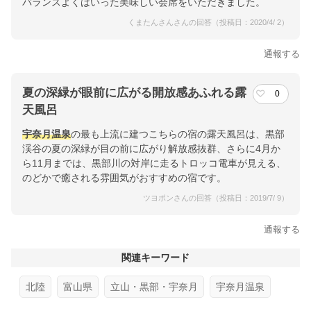
バランスよくはいった美味しい会席をいただきました。
くまたんさんさんの回答（投稿日：2020/4/ 2）
通報する
夏の深緑が眼前に広がる開放感あふれる露
0
天風呂
宇奈月温泉
の最も上流に建つこちらの宿の露天風呂は、黒部
渓谷の夏の深緑が目の前に広がり解放感抜群、さらに4月か
ら11月までは、黒部川の対岸に走るトロッコ電車が見える、
のどかで癒される雰囲気がおすすめの宿です。
ツヨポンさんの回答（投稿日：2019/7/ 9）
通報する
関連キーワード
北陸
富山県
立山・黒部・宇奈月
宇奈月温泉