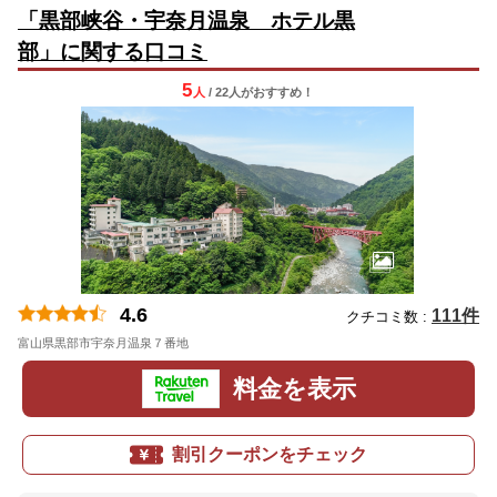
「黒部峡谷・宇奈月温泉 ホテル黒
部」に関する口コミ
5
人
/ 22人
が
おすすめ！
4.6
111件
クチコミ数 :
富山県黒部市宇奈月温泉７番地
料金を表示
割引クーポンをチェック