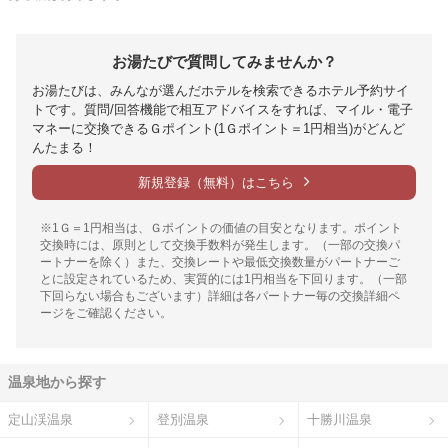
お湯たびで質問してみませんか？
お湯たびは、みんなが選んだホテルを検索できるホテル予約サイ
トです。質問/回答機能で相互アドバイスをすれば、マイル・電子
マネーに交換できるＧポイント(1Ｇポイント＝1円相当)がどんど
んたまる！
新規登録（無料）はこちら
※1Ｇ＝1円相当は、Ｇポイントの価値の目安となります。ポイント
交換時には、原則として交換手数料が発生します。（一部の交換パ
ートナーを除く）また、交換レートや最低交換数量がパートナーご
とに設定されているため、実質的には1円相当を下回ります。（一部
下回らない場合もございます）詳細は各パートナー毎の交換詳細ペ
ージをご確認ください。
温泉地から探す
定山渓温泉
登別温泉
十勝川温泉