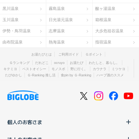
黒川温泉
霧島温泉
酸ヶ湯温泉
玉川温泉
日光湯元温泉
箱根温泉
伊勢・鳥羽温泉
志摩温泉
大歩危祖谷温泉
由布院温泉
熱海温泉
指宿温泉
お湯たびとは
ご利用ガイド
Ｇポイント
Ｇランキング
だれどこ
ocruyo
お湯たび
わたしと、暮らし。
キテミヨ
ベストオイシー
モノスポ
野に行く。
カウナラ
ミツケヨ
たびゆかし
Ｇ-Ranking 推し活
食pin by Ｇ-Ranking
ハーブ酒のススメ
個人のお客さま