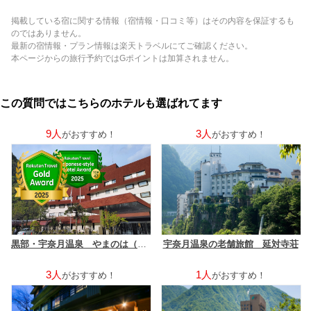
掲載している宿に関する情報（宿情報・口コミ等）はその内容を保証するも
のではありません。
最新の宿情報・プラン情報は楽天トラベルにてご確認ください。
本ページからの旅行予約ではGポイントは加算されません。
この質問ではこちらのホテルも選ばれてます
9人
3人
がおすすめ！
がおすすめ！
黒部・宇奈月温泉 やまのは（オリックスホテルズ＆リゾーツ）
宇奈月温泉の老舗旅館 延対寺荘
3人
1人
がおすすめ！
がおすすめ！