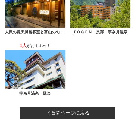
人気の露天風呂客室と富山の旬菜美味 宇奈月温泉サン柳亭
ＴＯＧＥＮ 黒部 宇奈月温泉
1人
がおすすめ！
宇奈月温泉 延楽
質問ページに戻る