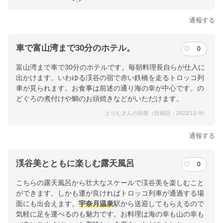
通報する
車で富山湾まで30分のホテル。
0
富山湾まで車で30分のホテルです。毎朝料理長自らが仕入に
出かけます。いわゆる渓谷の宿で赤い鉄橋を走るトロッコ列
車が見られます。お食事は前述の通り海の幸が中心です。の
どぐろの煮付けや鯛のお頭焼きなどがいただけます。
とりむさんの回答（投稿日：2022/11/ 9）
通報する
渓谷美とともに楽しむ露天風呂
0
こちらの露天風呂から壮大なスケールで渓谷美を楽しむこと
ができます。しかも運が良ければトロッコ列車が通過する場
面にも出会えます。
宇奈月温泉
駅から送迎してもらえるので
気軽に足を運べるのも魅力です。お料理は海の幸も山の幸も